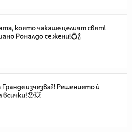
та, която чакаше целият свят!
ано Роналдо се жени!💍🍾
 Гранде изчезва?! Решението ѝ
 всички!😯💥