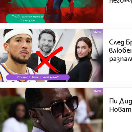
него👀
След Б
влюбен
разпал
Пи Дид
Новата