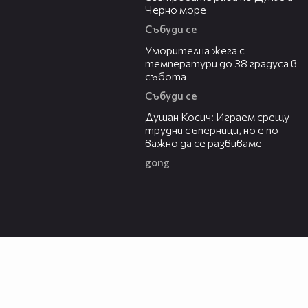
Черно море
Събуди се
04:15
Уморителна жега с
температури до 38 градуса в
събота
Събуди се
10:17
Душан Косич: Играем срещу
трудни съперници, но е по-
важно да се развиваме
gong