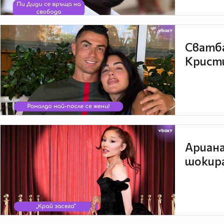
Сватба
Кристи
Ариана
шокира