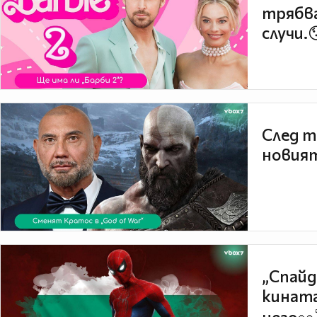
трябва
случи.
След т
новият
„Спайд
кината