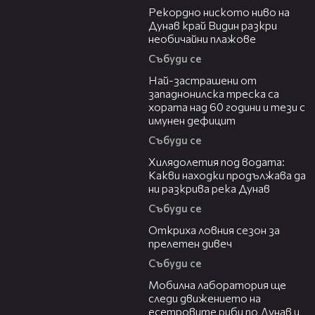
Рекордно ниското ниво на
Дунав край Видин разкри
необичайни плажове
Събуди се
13:13
Най-застрашени от
западнонилска треска са
хората над 60 години и тези с
имунен дефицит
Събуди се
03:43
Хилядолетия под водата:
Какви находки продължава да
ни разкрива река Дунав
Събуди се
04:48
Откриха ловния сезон за
прелетен дивеч
Събуди се
04:09
Мобилна лаборатория ще
следи движението на
есетровите риби по Дунав и