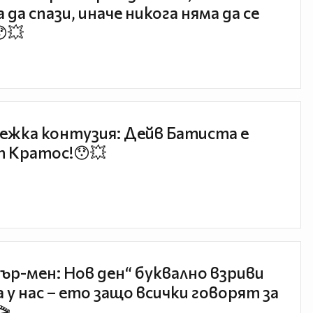
 да спази, иначе никога няма да се
😯💥
ежка контузия: Дейв Батиста е
 Кратос!😯💥
ър-мен: Нов ден“ буквално взриви
 у нас – ето защо всички говорят за