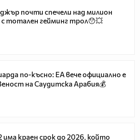
джър почти спечели над милион
 с тотален гейминг трол😯💥
иарда по-късно: EA вече официално е
еност на Саудитска Арабия💰
 2 има краен срок до 2026, който