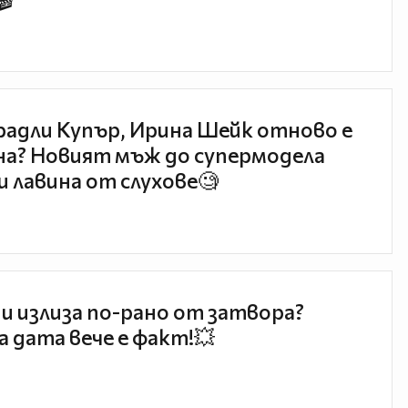
🎬
радли Купър, Ирина Шейк отново е
а? Новият мъж до супермодела
и лавина от слухове🧐
и излиза по-рано от затвора?
 дата вече е факт!💥