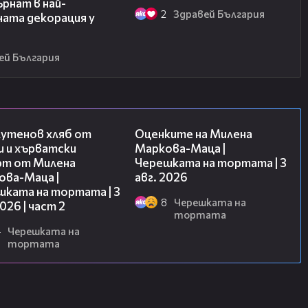
рнат в най-
2
Здравей България
ната декорация у
ей България
15:35
14:06
лутенов хляб от
Оценките на Милена
и и хърватски
Маркова-Маца |
рт от Милена
Черешката на тортата | 3
ова-Маца |
авг. 2026
шката на тортата | 3
8
Черешката на
2026 | част 2
тортата
4
Черешката на
тортата