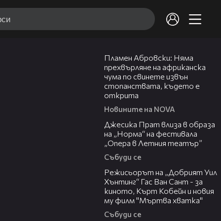
13:17
Пламен Абровски: Няма
прехвърляне на африканска
чума по свинете извън
стопанствата, където е
открита
Новините на NOVA
05:46
Джесика Прат влиза в образа
на „Норма“ на фестивала
„Опера в Летния театър”
Събуди се
13:42
Режисьорът на „Добрият Уил
Хънтинг“ Гас Ван Сант - за
киното, Кърт Кобейн и новия
му филм "Мъртва хватка"
Събуди се
03:48