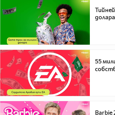
Тийней
долара
55 мил
собств
Barbie