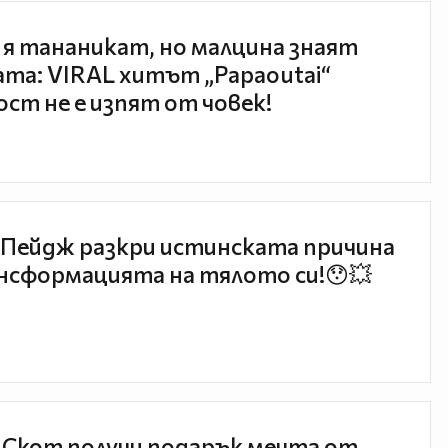
 я тананикат, но малцина знаят
та: VIRAL хитът „Papaoutai“
ст не е изпят от човек!
Пейдж разкри истинската причина
нсформацията на тялото си!😯💥
 Скот получи подарък мечта от