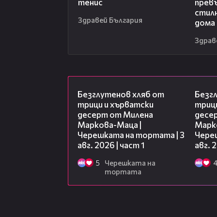
тенис
превъ
стил
Здравей България
дома
Здрав
16:02
Безглутенов хляб от
Безг
трици и хърватски
триц
десерт от Милена
десе
Маркова-Маца |
Марк
Черешката на тортата | 3
Чере
авг. 2026 | част 1
авг. 
5
Черешката на
тортата