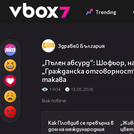
Member of
👾
Trending
Здравей България
„Пълен абсурд”: Шофьор, на
„Гражданска отговорност“,
такава
1 804
13.05.2026
Виж повече
03:09
Как Пловдив се превърна в
„Живе
дом на международния
цвет