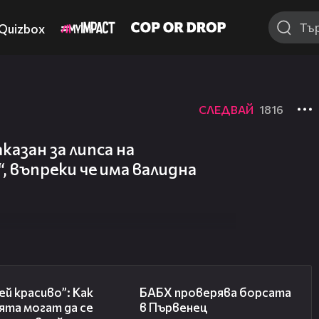
Quizbox
СЛЕДВАЙ
1816
казан за липса на
 въпреки че има валидна
04:11
03:57
й красиво”: Как
БАБХ проверява борсата
ята могат да се
в Първенец