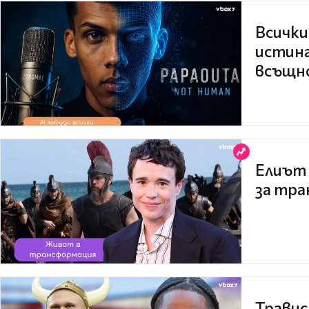
Всички
истина
всъщно
Елиът 
за тра
Травис