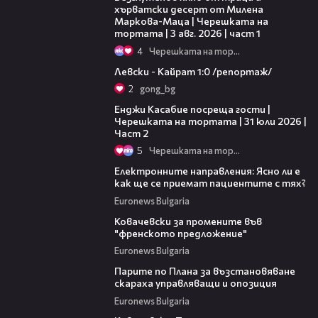
хърватски десерт от Милена
Маркова-Маца | Черешката на
тортата | 3 авг. 2026 | част 1
4
Черешката на тортата
05:57
Левски - Кайрат 1:0 /репортаж/
2
gong_bg
16:45
Енджи Касабие посреща гости |
Черешката на тортата | 31 юли 2026 |
Част 2
5
Черешката на тортата
04:26
Електронните направления: Ясно ли е
как ще се приемат пациентите с тях?
Euronews Bulgaria
02:00
Ковачевски за промените във
"френското предложение"
Euronews Bulgaria
00:50
Парите по Плана за възстановяване
скараха управляващи и опозиция
Euronews Bulgaria
02:59