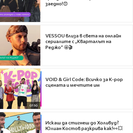
заедно!😍
VESSOU влиза в света на онлайн
сериалите с „Кварталът на
Реджо“ 🤩🎬
VOID & Girl Code: Всичко за K-pop
сцената и мечтите им
07:50
Искаш да стигнеш до Холивуд?
Юлиан Костов разкрива как!👀💥