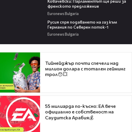
Ковачевски: Парламентът ще реши за
френското предложение
Euronews Bulgaria
02:13
Русия спря подаването на газ към
Германия по Северен поток-1
Euronews Bulgaria
Тийнейджър почти спечели над
милион долара с тотален гейминг
трол😯💥
55 милиарда по-късно: EA вече
официално е собственост на
Саудитска Арабия💰