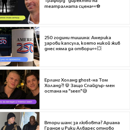
Трафорд“ директно на
театралната сцена👀⚽
250 години тишина: Америка
зарови капсула, която никой жив
днес няма да отвори👀💥
Ерлинг Холанд ghost-на Том
Холанд?! 💀 Защо Спайдър-мен
остана на "seen"😅
Втори шанс за любовта? Ариана
Гранде и Рики Алварес отново