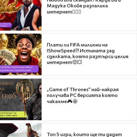
Мадука Окойе разпалиха
интернет❤️‍🔥🔥
Плати ли FIFA милиони на
IShowSpeed?! Истината зад
сделката, която разтърси целия
интернет🤑💥
„Game of Thrones“ най-накрая
получава PC версията която
чакахме🎮🤩
Топ 5 игри, които ще ти дадат