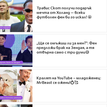
Травис Скот получи подарък
мечта от Холанд — всеки
футболен фен би го искал! 🤩
„Ще се омъжиш ли за мен?“: Фен
предложи брак на Зендая, а тя
отвърна само с три думи😅
Кралят на YouTube – младоженец:
MrBeast се ожени!💍🥰