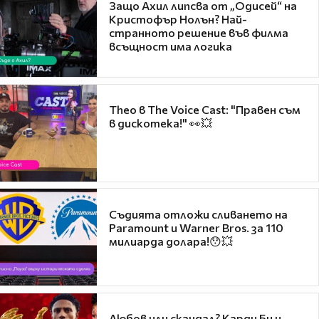
Защо Ахил липсва от „Одисей“ на
Кристофър Нолън? Най-
странното решение във филма
всъщност има логика
Theo в The Voice Cast: "Правен съм
в дискотека!" 👀💥
Съдията отложи сливането на
Paramount и Warner Bros. за 110
милиарда долара!😯💥
Любов или скандал? Карди Би и