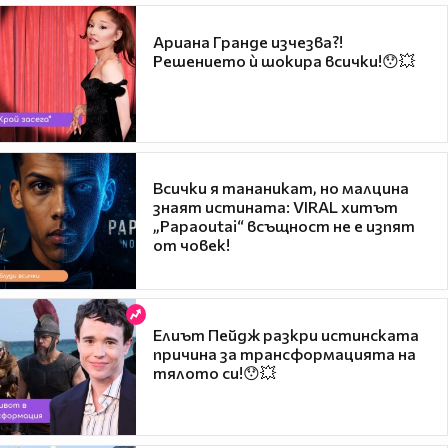
Ариана Гранде изчезва?!
Решението ѝ шокира всички!😯💥
Всички я тананикат, но малцина
знаят истината: VIRAL хитът
„Papaoutai“ всъщност не е изпят
от човек!
Елиът Пейдж разкри истинската
причина за трансформацията на
тялото си!😯💥