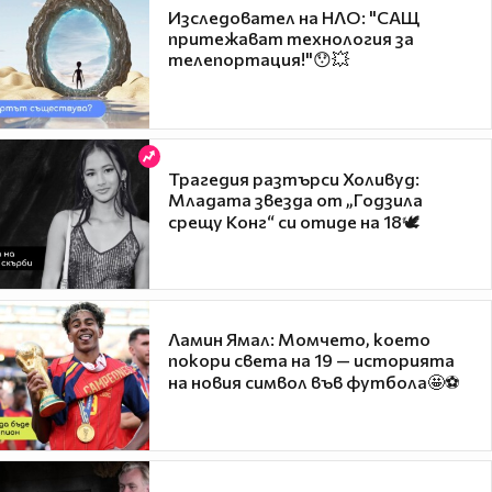
Изследовател на НЛО: "САЩ
притежават технология за
телепортация!"😯💥
Трагедия разтърси Холивуд:
Младата звезда от „Годзила
срещу Конг“ си отиде на 18🕊️
Ламин Ямал: Момчето, което
покори света на 19 — историята
на новия символ във футбола🤩⚽