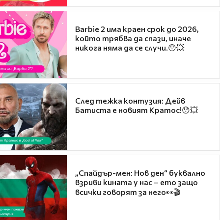
Barbie 2 има краен срок до 2026,
който трябва да спази, иначе
никога няма да се случи.😯💥
След тежка контузия: Дейв
Батиста е новият Кратос!😯💥
„Спайдър-мен: Нов ден“ буквално
взриви кината у нас – ето защо
всички говорят за него👀🎬