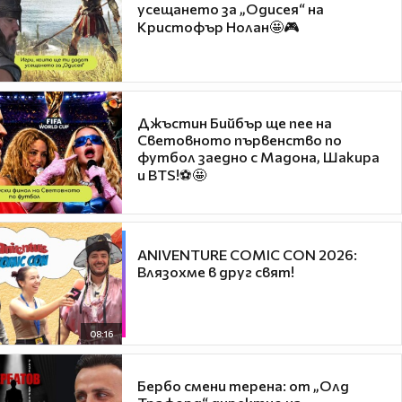
усещането за „Одисея“ на
Кристофър Нолан🤩🎮
Джъстин Бийбър ще пее на
Световното първенство по
футбол заедно с Мадона, Шакира
и BTS!⚽🤩
ANIVENTURE COMIC CON 2026:
Влязохме в друг свят!
08:16
Бербо смени терена: от „Олд