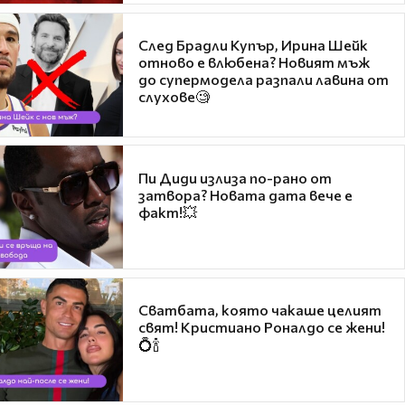
След Брадли Купър, Ирина Шейк
отново е влюбена? Новият мъж
до супермодела разпали лавина от
слухове🧐
Пи Диди излиза по-рано от
затвора? Новата дата вече е
факт!💥
Сватбата, която чакаше целият
свят! Кристиано Роналдо се жени!
💍🍾