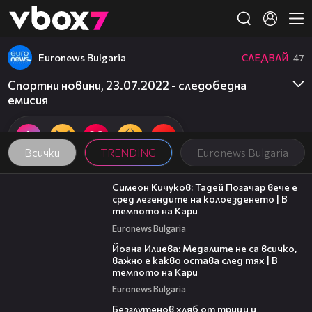
Member of
👾
Euronews Bulgaria
СЛЕДВАЙ
47
Спортни новини, 23.07.2022 - следобедна
емисия
Всички
TRENDING
Euronews Bulgaria
11:23
Симеон Кичуков: Тадей Погачар вече е
сред легендите на колоезденето | В
темпото на Кари
Euronews Bulgaria
14:33
Йоана Илиева: Медалите не са всичко,
важно е какво остава след тях | В
темпото на Кари
Euronews Bulgaria
16:02
Безглутенов хляб от трици и