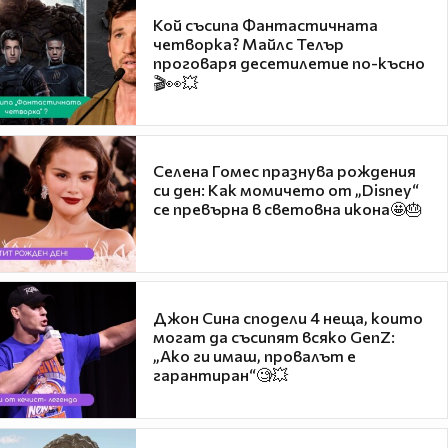
Кой съсипа Фантастичната
четворка? Майлс Телър
проговаря десетилетие по-късно
🎬👀💥
Селена Гомес празнува рождения
си ден: Как момичето от „Disney“
се превърна в световна икона🤩🎂
Джон Сина сподели 4 неща, които
могат да съсипят всяко GenZ:
„Ако ги имаш, провалът е
гарантиран“🧐💥