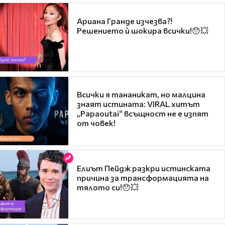
Ариана Гранде изчезва?!
Решението ѝ шокира всички!😯💥
Всички я тананикат, но малцина
знаят истината: VIRAL хитът
„Papaoutai“ всъщност не е изпят
от човек!
Елиът Пейдж разкри истинската
причина за трансформацията на
тялото си!😯💥