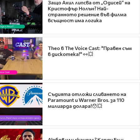
Защо Ахил липсва от „Одисей“ на
Кристофър Нолън? Най-
странното решение във филма
всъщност има логика
Theo в The Voice Cast: "Правен съм
в дискотека!" 👀💥
Съдията отложи сливането на
Paramount и Warner Bros. за 110
милиарда долара!😯💥
Любов или скандал? Карди Би и