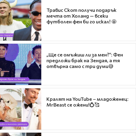
Травис Скот получи подарък
мечта от Холанд — всеки
футболен фен би го искал! 🤩
„Ще се омъжиш ли за мен?“: Фен
предложи брак на Зендая, а тя
отвърна само с три думи😅
Кралят на YouTube – младоженец:
MrBeast се ожени!💍🥰