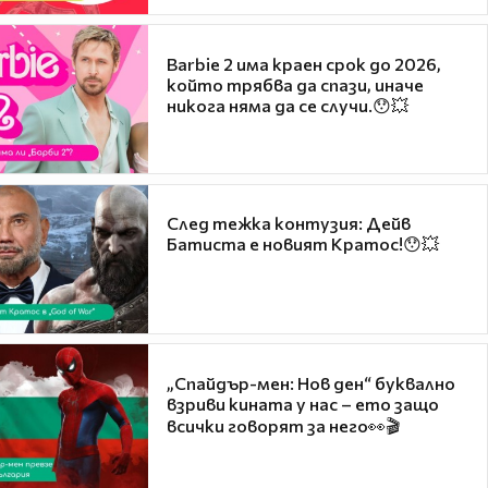
Barbie 2 има краен срок до 2026,
който трябва да спази, иначе
никога няма да се случи.😯💥
След тежка контузия: Дейв
Батиста е новият Кратос!😯💥
„Спайдър-мен: Нов ден“ буквално
взриви кината у нас – ето защо
всички говорят за него👀🎬