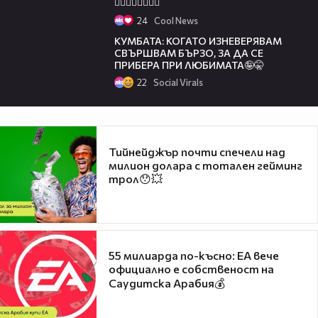
🦹‍♀️🧚‍♂️🧚‍♀️🧙‍♂️
24
Cool News
03:12
КУМБАТА: КОГАТО ИЗНЕВЕРЯВАМ
СВЪРШВАМ БЪРЗО, ЗА ДА СЕ
ПРИБЕРА ПРИ ЛЮБИМАТА🤪🤫
22
Social Virals
Тийнейджър почти спечели над
милион долара с тотален гейминг
трол😯💥
55 милиарда по-късно: EA вече
официално е собственост на
Саудитска Арабия💰