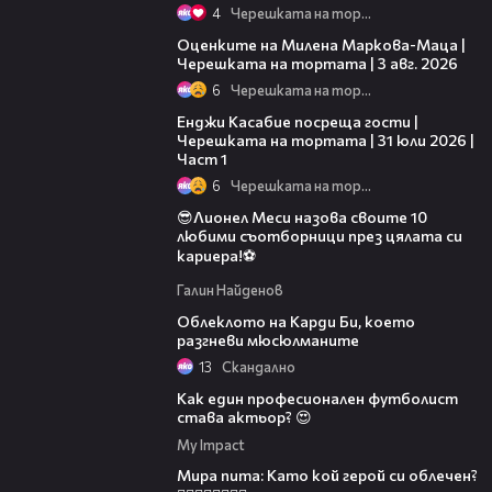
4
Черешката на тортата
14:06
Оценките на Милена Маркова-Маца |
Черешката на тортата | 3 авг. 2026
6
Черешката на тортата
10:44
Енджи Касабие посреща гости |
Черешката на тортата | 31 юли 2026 |
Част 1
6
Черешката на тортата
😎Лионел Меси назова своите 10
любими съотборници през цялата си
кариера!⚽
Галин Найденов
01:29
Облеклото на Карди Би, което
разгневи мюсюлманите
13
Скандално
Как един професионален футболист
става актьор? 😍
My Impact
07:55
Мира пита: Като кой герой си облечен?