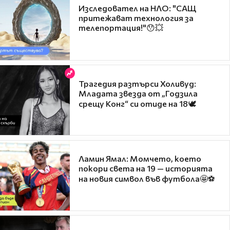
Изследовател на НЛО: "САЩ
притежават технология за
телепортация!"😯💥
Трагедия разтърси Холивуд:
Младата звезда от „Годзила
срещу Конг“ си отиде на 18🕊️
Ламин Ямал: Момчето, което
покори света на 19 — историята
на новия символ във футбола🤩⚽