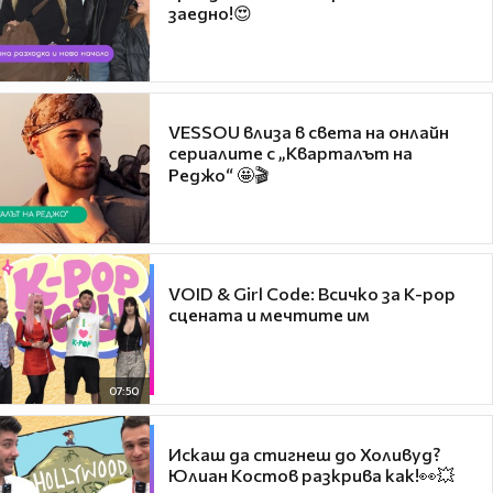
заедно!😍
VESSOU влиза в света на онлайн
сериалите с „Кварталът на
Реджо“ 🤩🎬
VOID & Girl Code: Всичко за K-pop
сцената и мечтите им
07:50
Искаш да стигнеш до Холивуд?
Юлиан Костов разкрива как!👀💥