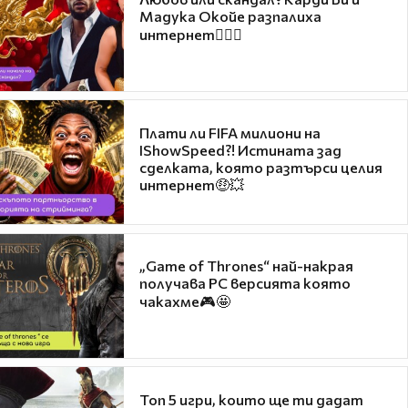
Мадука Окойе разпалиха
интернет❤️‍🔥🔥
Плати ли FIFA милиони на
IShowSpeed?! Истината зад
сделката, която разтърси целия
интернет🤑💥
„Game of Thrones“ най-накрая
получава PC версията която
чакахме🎮🤩
Топ 5 игри, които ще ти дадат