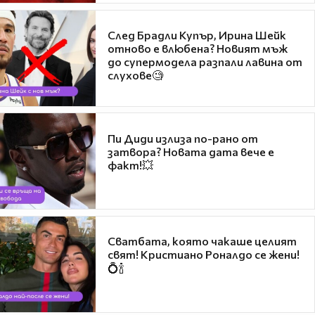
След Брадли Купър, Ирина Шейк
отново е влюбена? Новият мъж
до супермодела разпали лавина от
слухове🧐
Пи Диди излиза по-рано от
затвора? Новата дата вече е
факт!💥
Сватбата, която чакаше целият
свят! Кристиано Роналдо се жени!
💍🍾