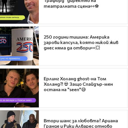
Трафорд“ директно на
театралната сцена👀⚽
250 години тишина: Америка
зарови капсула, която никой жив
днес няма да отвори👀💥
Ерлинг Холанд ghost-на Том
Холанд?! 💀 Защо Спайдър-мен
остана на "seen"😅
Втори шанс за любовта? Ариана
Гранде и Рики Алварес отново