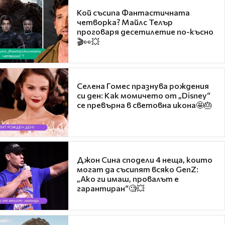
Кой съсипа Фантастичната
четворка? Майлс Телър
проговаря десетилетие по-късно
🎬👀💥
Селена Гомес празнува рождения
си ден: Как момичето от „Disney“
се превърна в световна икона🤩🎂
Джон Сина сподели 4 неща, които
могат да съсипят всяко GenZ:
„Ако ги имаш, провалът е
гарантиран“🧐💥