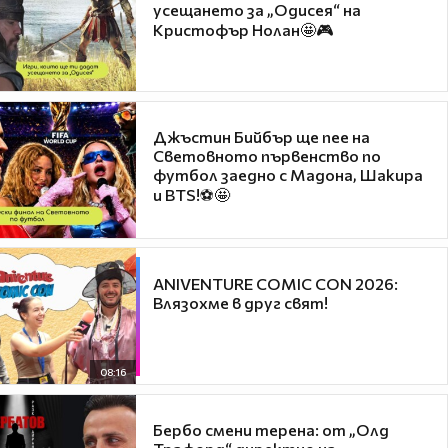
усещането за „Одисея“ на
Кристофър Нолан🤩🎮
Джъстин Бийбър ще пее на
Световното първенство по
футбол заедно с Мадона, Шакира
и BTS!⚽🤩
ANIVENTURE COMIC CON 2026:
Влязохме в друг свят!
08:16
Бербо смени терена: от „Олд