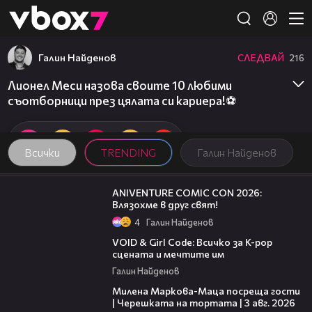
Member of
👾
Галин Найденов
СЛЕДВАЙ
216
Лионел Меси назова своите 10 любими
съотборници през цялата си кариера!⚽
Всички
TRENDING
Галин Найденов
08:16
ANIVENTURE COMIC CON 2026:
Влязохме в друг свят!
4
Галин Найденов
07:50
VOID & Girl Code: Всичко за K-pop
сцената и мечтите им
Галин Найденов
20:17
Милена Маркова-Маца посреща гости
| Черешката на тортата | 3 авг. 2026