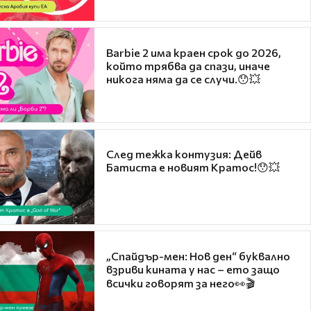
Barbie 2 има краен срок до 2026,
който трябва да спази, иначе
никога няма да се случи.😯💥
След тежка контузия: Дейв
Батиста е новият Кратос!😯💥
„Спайдър-мен: Нов ден“ буквално
взриви кината у нас – ето защо
всички говорят за него👀🎬