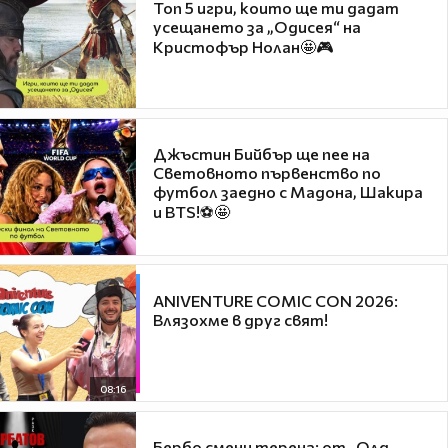
Топ 5 игри, които ще ти дадат
усещането за „Одисея“ на
Кристофър Нолан🤩🎮
Джъстин Бийбър ще пее на
Световното първенство по
футбол заедно с Мадона, Шакира
и BTS!⚽🤩
ANIVENTURE COMIC CON 2026:
Влязохме в друг свят!
08:16
Бербо смени терена: от „Олд