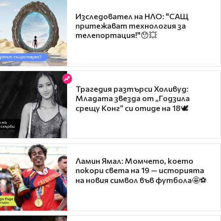
Изследовател на НЛО: "САЩ
притежават технология за
телепортация!"😯💥
Трагедия разтърси Холивуд:
Младата звезда от „Годзила
срещу Конг“ си отиде на 18🕊️
Ламин Ямал: Момчето, което
покори света на 19 — историята
на новия символ във футбола🤩⚽