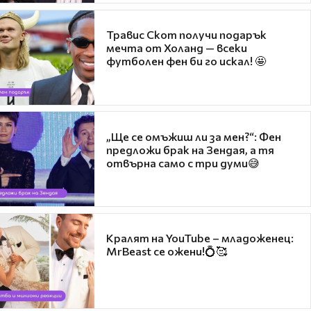
Травис Скот получи подарък
мечта от Холанд — всеки
футболен фен би го искал! 🤩
„Ще се омъжиш ли за мен?“: Фен
предложи брак на Зендая, а тя
отвърна само с три думи😅
Кралят на YouTube – младоженец:
MrBeast се ожени!💍🥰