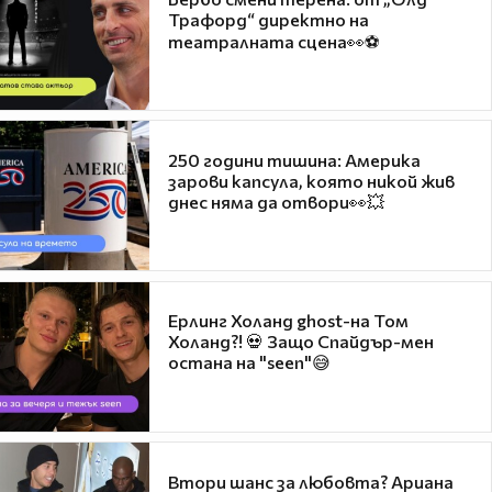
Трафорд“ директно на
театралната сцена👀⚽
250 години тишина: Америка
зарови капсула, която никой жив
днес няма да отвори👀💥
Ерлинг Холанд ghost-на Том
Холанд?! 💀 Защо Спайдър-мен
остана на "seen"😅
Втори шанс за любовта? Ариана