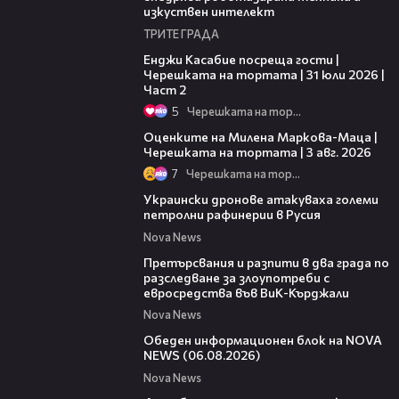
изкуствен интелект
ТРИТЕ ГРАДА
16:45
Енджи Касабие посреща гости |
Черешката на тортата | 31 юли 2026 |
Част 2
5
Черешката на тортата
14:06
Оценките на Милена Маркова-Маца |
Черешката на тортата | 3 авг. 2026
7
Черешката на тортата
00:57
Украински дронове атакуваха големи
петролни рафинерии в Русия
Nova News
00:27
Претърсвания и разпити в два града по
разследване за злоупотреби с
евросредства във ВиК-Кърджали
Nova News
27:22
Обеден информационен блок на NOVA
NEWS (06.08.2026)
Nova News
01:50