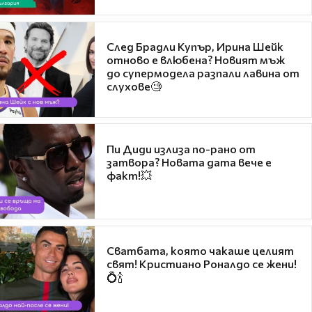
След Брадли Купър, Ирина Шейк
отново е влюбена? Новият мъж
до супермодела разпали лавина от
слухове🧐
Пи Диди излиза по-рано от
затвора? Новата дата вече е
факт!💥
Сватбата, която чакаше целият
свят! Кристиано Роналдо се жени!
💍🍾