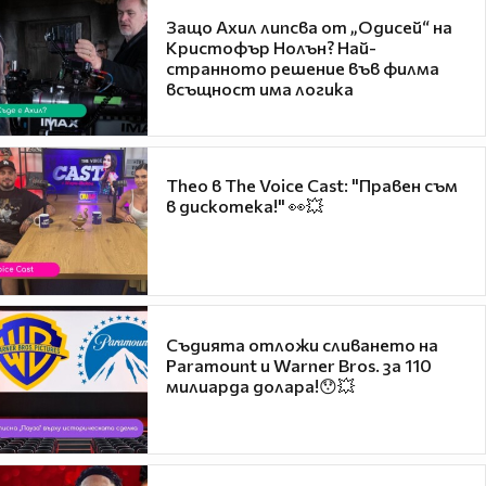
Защо Ахил липсва от „Одисей“ на
Кристофър Нолън? Най-
странното решение във филма
всъщност има логика
Theo в The Voice Cast: "Правен съм
в дискотека!" 👀💥
Съдията отложи сливането на
Paramount и Warner Bros. за 110
милиарда долара!😯💥