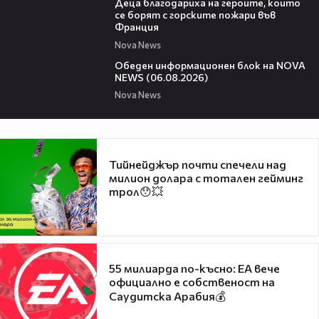
Деца благодариха на героите, които
се борят с горските пожари във
Франция
Nova News
01:14:28
Обеден информационен блок на NOVA
NEWS (06.08.2026)
Nova News
Тийнейджър почти спечели над
милион долара с тотален гейминг
трол😯💥
55 милиарда по-късно: EA вече
официално е собственост на
Саудитска Арабия💰