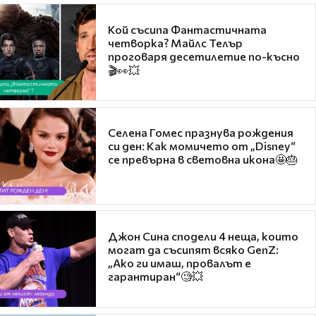
Кой съсипа Фантастичната
четворка? Майлс Телър
проговаря десетилетие по-късно
🎬👀💥
Селена Гомес празнува рождения
си ден: Как момичето от „Disney“
се превърна в световна икона🤩🎂
Джон Сина сподели 4 неща, които
могат да съсипят всяко GenZ:
„Ако ги имаш, провалът е
гарантиран“🧐💥