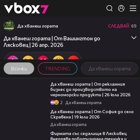
Member of
👾
Да хванеш гората
СЛЕДВАЙ
69
Да хванеш гората | От Вашингтон до
Лясковец | 26 апр. 2026
Всички
TRENDING
Да хванеш гората
26:58
Да хванеш гората | От рекламния
бизнес до производството на
черноморски продукти | 26 юли 2026
2
Да хванеш гората
24:14
Да хванеш гората | От София до село
Скравена | 19 юли 2026
Да хванеш гората
00:06
Фирмата със седалище в Лясковец
внедрява роботизирана техника и