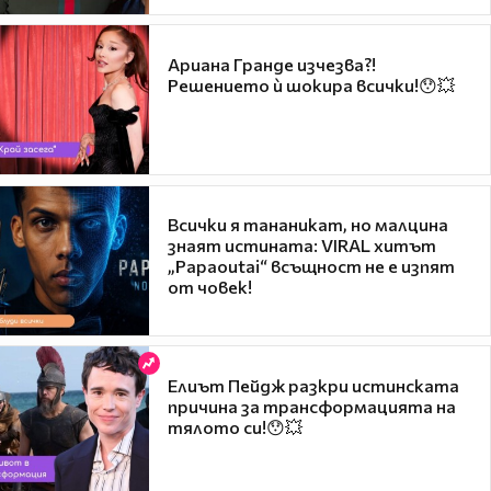
Ариана Гранде изчезва?!
Решението ѝ шокира всички!😯💥
Всички я тананикат, но малцина
знаят истината: VIRAL хитът
„Papaoutai“ всъщност не е изпят
от човек!
Елиът Пейдж разкри истинската
причина за трансформацията на
тялото си!😯💥