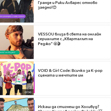
Гранде и Рики Алварес отново
заедно!😍
VESSOU влиза в света на онлайн
сериалите с „Кварталът на
Реджо“ 🤩🎬
VOID & Girl Code: Всичко за K-pop
сцената и мечтите им
07:50
Искаш да стигнеш до Холивуд?