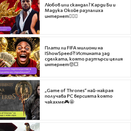
Любов или скандал? Карди Би и
Мадука Окойе разпалиха
интернет❤️‍🔥🔥
Плати ли FIFA милиони на
IShowSpeed?! Истината зад
сделката, която разтърси целия
интернет🤑💥
„Game of Thrones“ най-накрая
получава PC версията която
чакахме🎮🤩