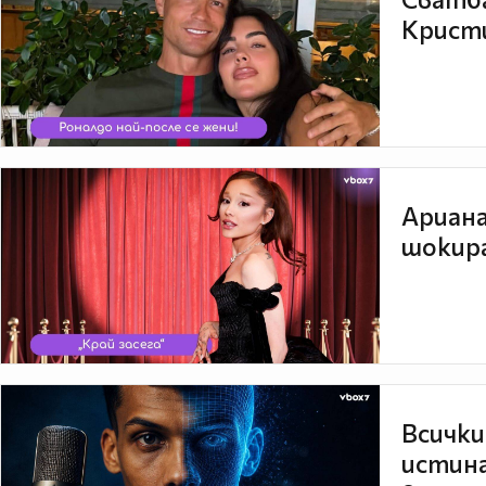
Кристи
Ариана
шокира
Всички
истина