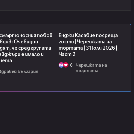
09:32
16:45
 смъртоносния побой
Енджи Касабие посреща
вдив: Очевидци
гости | Черешката на
ят, че сред групата
тортата | 31 юли 2026 |
йджъри е имало и
Част 2
чета
6
Черешката на
тортата
Здравей България