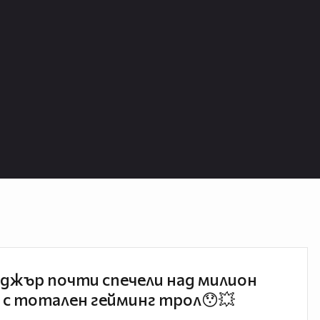
джър почти спечели над милион
 с тотален гейминг трол😯💥