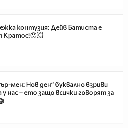
ежка контузия: Дейв Батиста е
 Кратос!😯💥
ър-мен: Нов ден“ буквално взриви
 у нас – ето защо всички говорят за
🎬