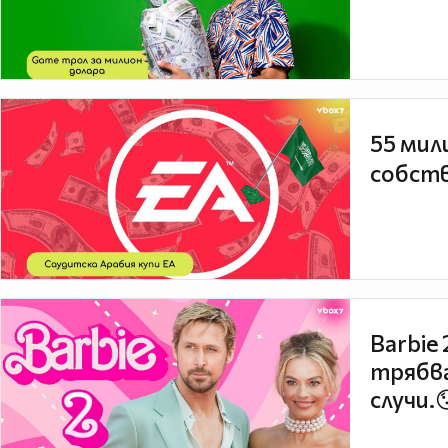
55 мил
собств
Barbie
трябва
случи.