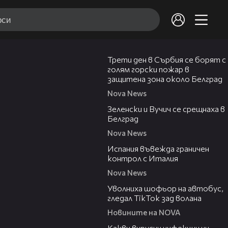
00:36
Трети ден в Сърбия се борят с
голям горски пожар в
защитена зона около Белград
Nova News
00:43
Зеленски и Вучич се срещнаха в
Белград
Nova News
00:47
Испания въвежда граничен
контрол с Италия
Nova News
00:19
Уволниха шофьор на автобус,
гледал TikTok зад волана
Новините на NOVA
03:37
Какви вирусни инфекции ни