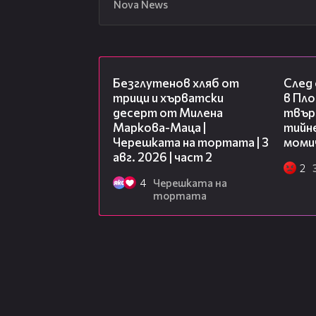
Nova News
15:35
Безглутенов хляб от
След
трици и хърватски
в Пло
десерт от Милена
твърд
Маркова-Маца |
тийне
Черешката на тортата | 3
моми
авг. 2026 | част 2
2
4
Черешката на
тортата