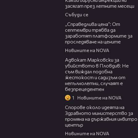
засягат през летните месеци
Събуди се
03:12
„Справедлива цена“: От
септември трябва да
заработят платформите за
проследяване на цените
Новините на NOVA
01:06
Адвокат Марковски за
убийството в Пловдив: Не
съм виждал подобна
жестокост и садизъм от
непълнолетни, случаят е
безпрецедентен
1
Новините на NOVA
00:50
Спорове около идеята на
Здравното министерство за
промяна на държавния инвитро
център
Новините на NOVA
07:30