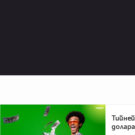
Тийней
долара