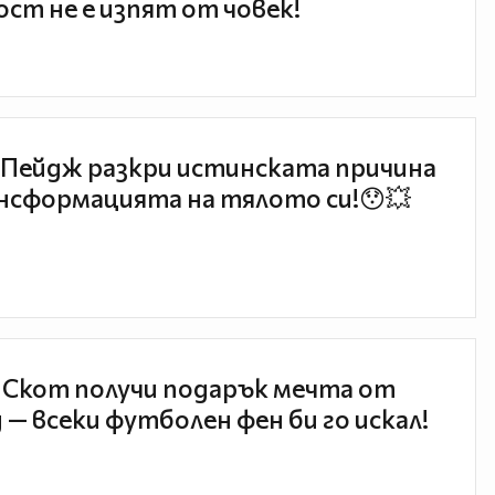
ст не е изпят от човек!
Пейдж разкри истинската причина
нсформацията на тялото си!😯💥
 Скот получи подарък мечта от
 — всеки футболен фен би го искал!