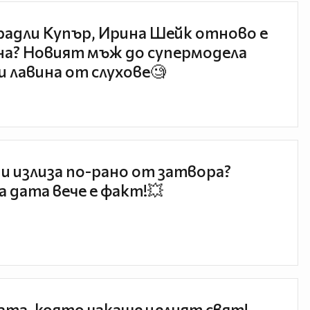
радли Купър, Ирина Шейк отново е
а? Новият мъж до супермодела
и лавина от слухове🧐
и излиза по-рано от затвора?
 дата вече е факт!💥
та, която чакаше целият свят!