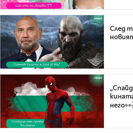
След т
новият
„Спайд
кината
него👀