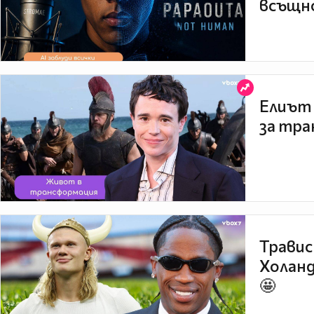
всъщно
Елиът 
за тра
Травис
Холанд
🤩