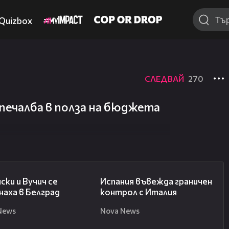
Quizbox
СЛЕДВАЙ
270
печалба в полза на бюджета
00:43
00:47
ски и Вучич се
Испания въвежда граничен
аха в Белград
контрол с Италия
News
Nova News