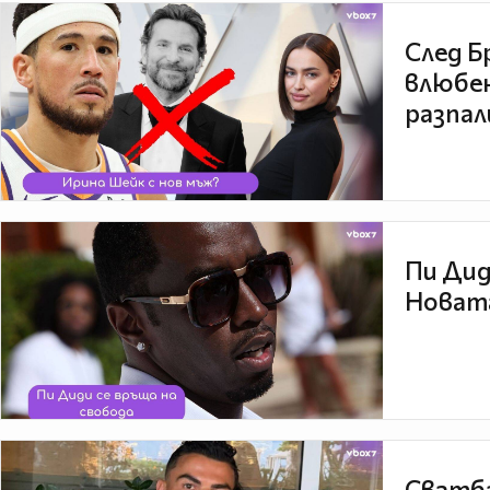
След Б
влюбен
разпал
Пи Дид
Новата
Сватба