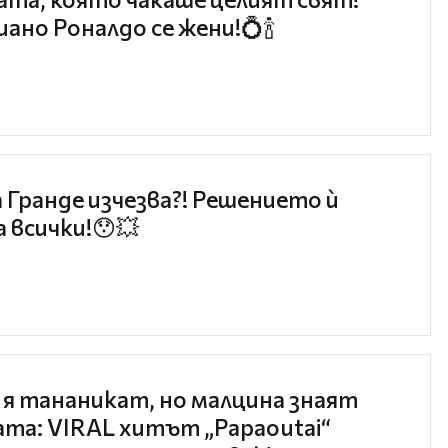
ано Роналдо се жени!💍🍾
 Гранде изчезва?! Решението ѝ
 всички!😯💥
 я тананикат, но малцина знаят
та: VIRAL хитът „Papaoutai“