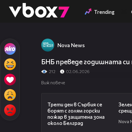
Member of
👾
Trending
Nova News
БНБ преведе годишната си 
212
02.06.2026
Виж повече
00:36
Трети ден в Сърбия се
Зелен
борят с голям горски
срещн
пожар в защитена зона
Nova 
около Белград