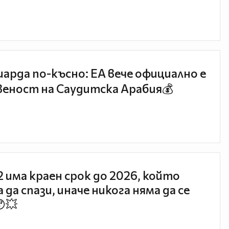
иарда по-късно: EA вече официално е
еност на Саудитска Арабия💰
 2 има краен срок до 2026, който
 да спази, иначе никога няма да се
😯💥