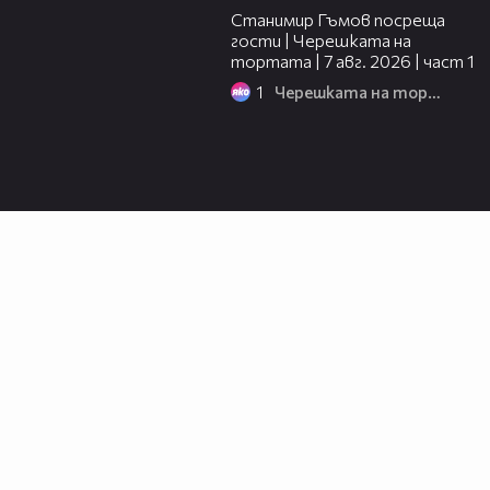
Станимир Гъмов посреща
гости | Черешката на
тортата | 7 авг. 2026 | част 1
1
Черешката на тортата