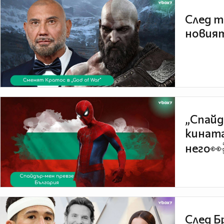
След т
новият
„Спайд
кината
него👀
След Б