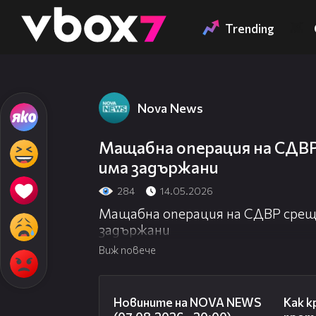
Member of
👾
Trending
Nova News
Мащабна операция на СДВ
има задържани
284
14.05.2026
Мащабна операция на СДВР срещ
задържани
Виж повече
22:56
Новините на NOVA NEWS
Как к