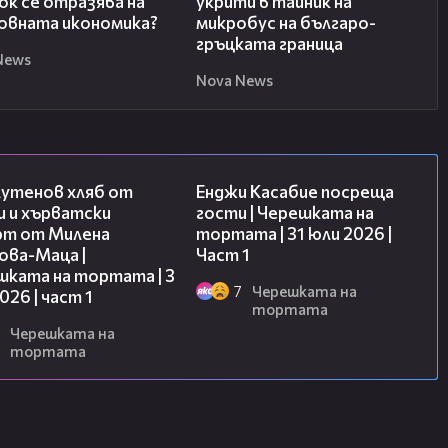
к се отразява на
укрити в тайник на
овната икономика?
микробус на българо-
гръцката граница
News
Nova News
16:02
10:44
лутенов хляб от
Енджи Касабие посреща
и и хърватски
гости | Черешката на
рт от Милена
тортата | 31 юли 2026 |
ова-Маца |
Част 1
шката на тортата | 3
7
Черешката на
2026 | част 1
тортата
Черешката на
тортата