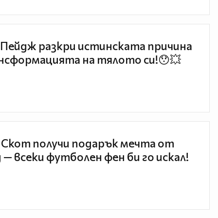
Пейдж разкри истинската причина
нсформацията на тялото си!😯💥
 Скот получи подарък мечта от
 — всеки футболен фен би го искал!