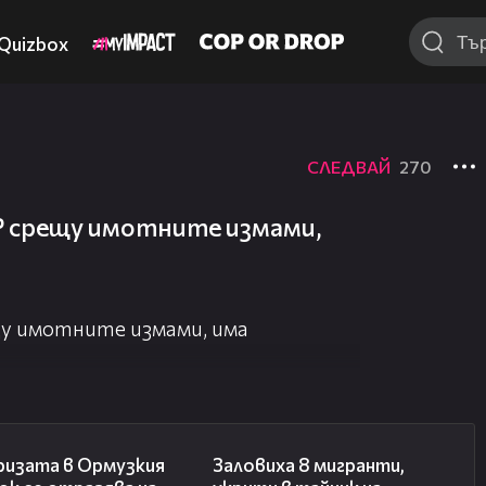
Quizbox
СЛЕДВАЙ
270
Р срещу имотните измами,
у имотните измами, има
14:07
00:31
ризата в Ормузкия
Заловиха 8 мигранти,