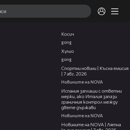
10:17
Косич
gong
09:40
Хулио
gong
03:46
Спортни новини | Късна емисия
| 7 авг. 2026
Новините на NOVA
00:51
Испания заплаши с ответни
мерки, ако Италия запази
граничния контрол между
двете държави
Новините на NOVA
21:18
Новините на NOVA | Лятна
късна емисия | 7 авг. 2026