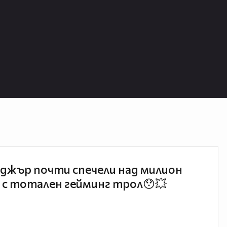
джър почти спечели над милион
 с тотален гейминг трол😯💥