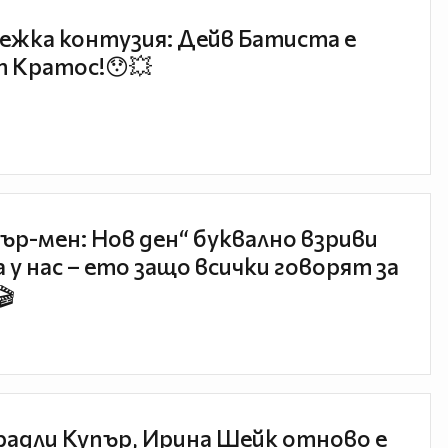
ежка контузия: Дейв Батиста е
 Кратос!😯💥
ър-мен: Нов ден“ буквално взриви
 у нас – ето защо всички говорят за
🎬
радли Купър, Ирина Шейк отново е