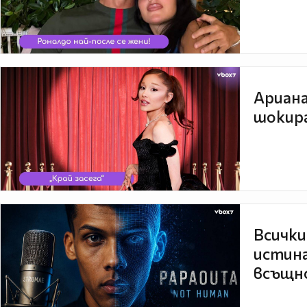
Ариана
шокира
Всички
истина
всъщно