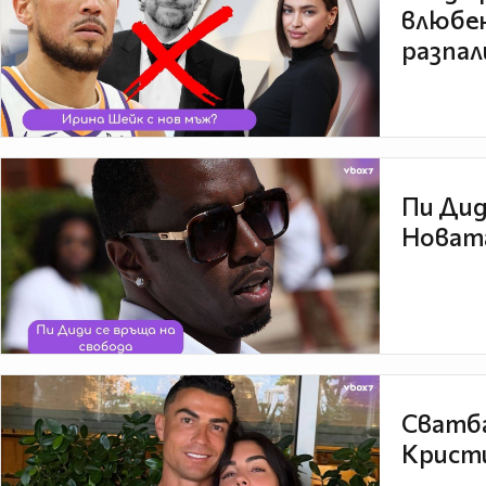
влюбен
разпал
Пи Дид
Новата
Сватба
Кристи