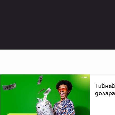
Тийней
долара