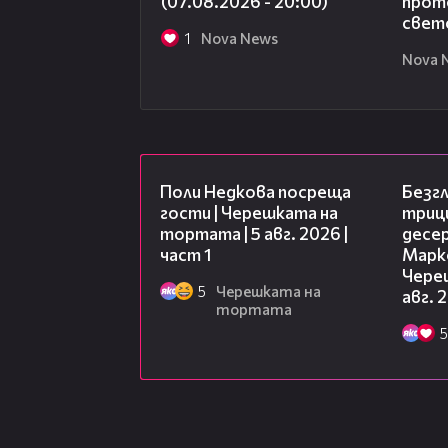
(07.08.2026 - 20:00)
прото
свет
1
Nova News
Nova 
19:25
Поли Недкова посреща
Безг
гости | Черешката на
триц
тортата | 5 авг. 2026 |
десе
част 1
Марк
Чере
5
Черешката на
авг. 
тортата
5