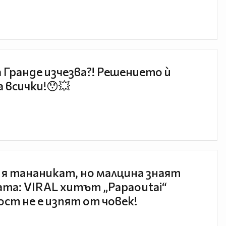
 Гранде изчезва?! Решението ѝ
 всички!😯💥
 я тананикат, но малцина знаят
та: VIRAL хитът „Papaoutai“
ст не е изпят от човек!