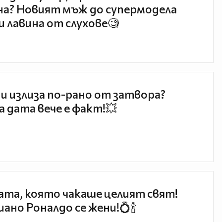
а? Новият мъж до супермодела
и лавина от слухове🧐
и излиза по-рано от затвора?
 дата вече е факт!💥
та, която чакаше целият свят!
ано Роналдо се жени!💍🍾