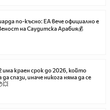
иарда по-късно: EA вече официално е
еност на Саудитска Арабия💰
 2 има краен срок до 2026, който
 да спази, иначе никога няма да се
😯💥