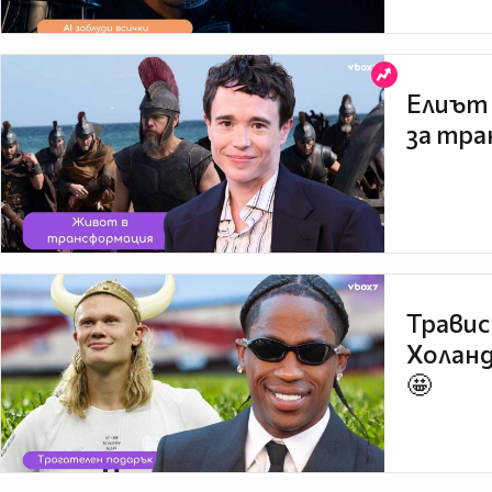
Елиът 
за тра
Травис
Холанд
🤩