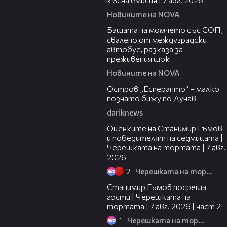
Новините на NOVA
00:30
Бащата на момчето със СОП,
свалено от междуградски
автобус, разказа за
преживения шок
Новините на NOVA
00:04
Остров „Есперанто“ – малко
познато бижу по Дунав
dariknews
02:15
Оценките на Станимир Гъмов
и победителят на седмицата |
Черешката на тортата | 7 авг.
2026
2
Черешката на тортата
12:30
Станимир Гъмов посреща
гости | Черешката на
тортата | 7 авг. 2026 | част 2
1
Черешката на тортата
16:22