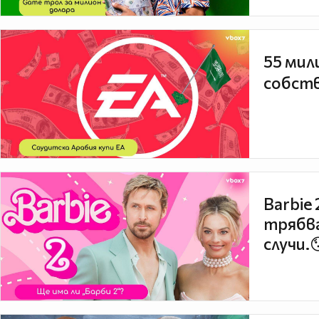
55 мил
собств
Barbie
трябва
случи.