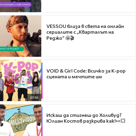
VESSOU влиза в света на онлайн
сериалите с „Кварталът на
Реджо“ 🤩🎬
VOID & Girl Code: Всичко за K-pop
сцената и мечтите им
07:50
Искаш да стигнеш до Холивуд?
Юлиан Костов разкрива как!👀💥