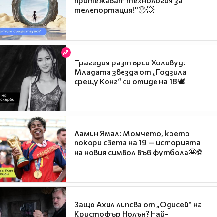
притежават технология за
телепортация!"😯💥
Трагедия разтърси Холивуд:
Младата звезда от „Годзила
срещу Конг“ си отиде на 18🕊️
Ламин Ямал: Момчето, което
покори света на 19 — историята
на новия символ във футбола🤩⚽
Защо Ахил липсва от „Одисей“ на
Кристофър Нолън? Най-