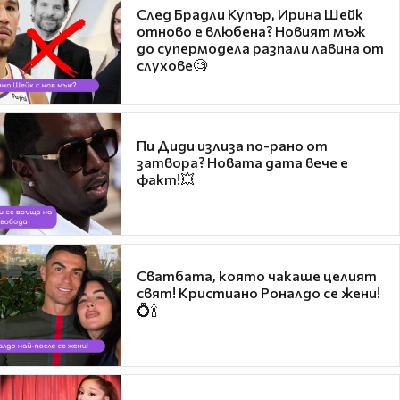
След Брадли Купър, Ирина Шейк
отново е влюбена? Новият мъж
до супермодела разпали лавина от
слухове🧐
Пи Диди излиза по-рано от
затвора? Новата дата вече е
факт!💥
Сватбата, която чакаше целият
свят! Кристиано Роналдо се жени!
💍🍾