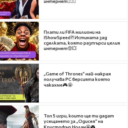
интернет❤️‍🔥🔥
Плати ли FIFA милиони на
IShowSpeed?! Истината зад
сделката, която разтърси целия
интернет🤑💥
„Game of Thrones“ най-накрая
получава PC версията която
чакахме🎮🤩
Топ 5 игри, които ще ти дадат
усещането за „Одисея“ на
Кристофър Нолан🤩🎮