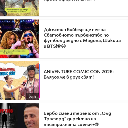
Джъстин Бийбър ще пее на
Световното първенство по
футбол заедно с Мадона, Шакира
и BTS!⚽🤩
ANIVENTURE COMIC CON 2026:
Влязохме в друг свят!
08:16
Бербо смени терена: от „Олд
Трафорд“ директно на
театралната сцена👀⚽