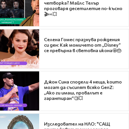
четворка? Майлс Телър
проговаря десетилетие по-късно
🎬👀💥
Селена Гомес празнува рождения
си ден: Как момичето от „Disney“
се превърна в световна икона🤩🎂
Джон Сина сподели 4 неща, които
могат да съсипят всяко GenZ:
„Ако ги имаш, провалът е
гарантиран“🧐💥
Изследовател на НЛО: "САЩ