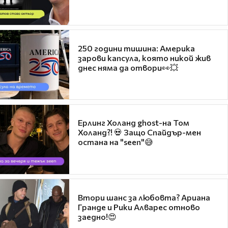
250 години тишина: Америка
зарови капсула, която никой жив
днес няма да отвори👀💥
Ерлинг Холанд ghost-на Том
Холанд?! 💀 Защо Спайдър-мен
остана на "seen"😅
Втори шанс за любовта? Ариана
Гранде и Рики Алварес отново
заедно!😍