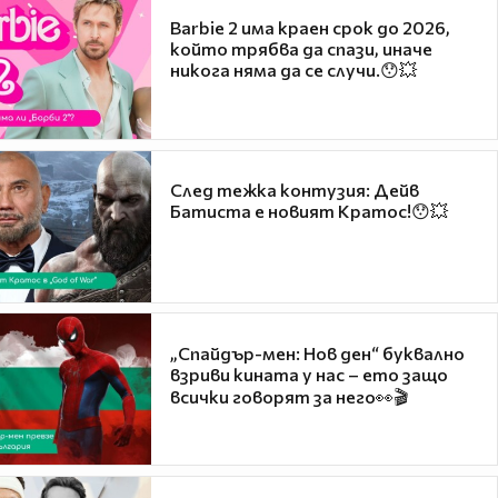
Barbie 2 има краен срок до 2026,
който трябва да спази, иначе
никога няма да се случи.😯💥
След тежка контузия: Дейв
Батиста е новият Кратос!😯💥
„Спайдър-мен: Нов ден“ буквално
взриви кината у нас – ето защо
всички говорят за него👀🎬