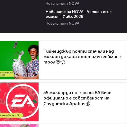
Новините на NOVA
21:18
Новините на NOVA | Лятна късна
емисия | 7 авг. 2026
Новините на NOVA
Тийнейджър почти спечели над
милион долара с тотален гейминг
трол😯💥
55 милиарда по-късно: EA вече
официално е собственост на
Саудитска Арабия💰