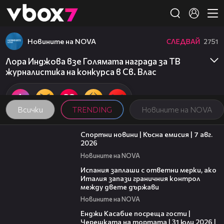
Member of
👾
Новините на NOVA
СЛЕДВАЙ
2751
Лора Инджова взе Голямата награда за ТВ
журналистика на конкурса в Св. Влас
Всички
TRENDING
Новините на NOVA
03:46
Спортни новини | Късна емисия | 7 авг.
2026
Новините на NOVA
00:51
Испания заплаши с ответни мерки, ако
Италия запази граничния контрол
между двете държави
Новините на NOVA
10:44
Енджи Касабие посреща гости |
Черешката на тортата | 31 юли 2026 |