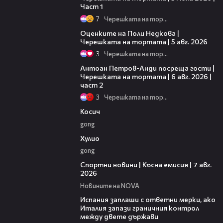
Част 1
7
Черешката на тортата
02:09
Оценките на Поли Недкова |
Черешката на тортата | 5 авг. 2026
3
Черешката на тортата
11:00
Антоан Петров-Анди посреща гости |
Черешката на тортата | 6 авг. 2026 |
част 2
3
Черешката на тортата
10:17
Косич
gong
09:40
Хулио
gong
03:46
Спортни новини | Късна емисия | 7 авг.
2026
Новините на NOVA
00:51
Испания заплаши с ответни мерки, ако
Италия запази граничния контрол
между двете държави