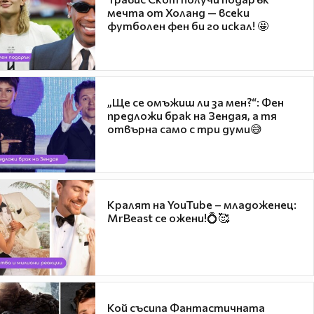
мечта от Холанд — всеки
футболен фен би го искал! 🤩
„Ще се омъжиш ли за мен?“: Фен
предложи брак на Зендая, а тя
отвърна само с три думи😅
Кралят на YouTube – младоженец:
MrBeast се ожени!💍🥰
Кой съсипа Фантастичната