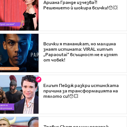
Ариана Гранде изчезва?!
Решението ѝ шокира всички!😯💥
Всички я тананикат, но малцина
знаят истината: VIRAL хитът
„Papaoutai“ всъщност не е изпят
от човек!
Елиът Пейдж разкри истинската
причина за трансформацията на
тялото си!😯💥
Травис Скот получи подарък