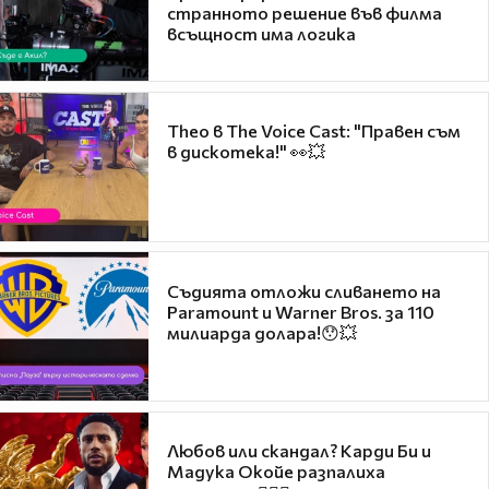
странното решение във филма
всъщност има логика
Theo в The Voice Cast: "Правен съм
в дискотека!" 👀💥
Съдията отложи сливането на
Paramount и Warner Bros. за 110
милиарда долара!😯💥
Любов или скандал? Карди Би и
Мадука Окойе разпалиха