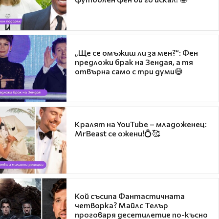
„Ще се омъжиш ли за мен?“: Фен
предложи брак на Зендая, а тя
отвърна само с три думи😅
Кралят на YouTube – младоженец:
MrBeast се ожени!💍🥰
Кой съсипа Фантастичната
четворка? Майлс Телър
проговаря десетилетие по-късно