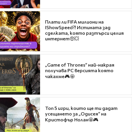
Плати ли FIFA милиони на
IShowSpeed?! Истината зад
сделката, която разтърси целия
интернет🤑💥
„Game of Thrones“ най-накрая
получава PC версията която
чакахме🎮🤩
Топ 5 игри, които ще ти дадат
усещането за „Одисея“ на
Кристофър Нолан🤩🎮