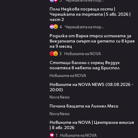
13:03
Поли Недкова посреща гости |
Черешката на тортата | 5 авг. 2026 |
част 2
4
Черешката на тортата
03:09
Родилка от Варна търси истината за
внезапната смърт на детето си в края
на 9 месец
3
Новините на NOVA
01:47
Стотици балони с горещ въздух
полетяха в небето над Бристол
Новините на NOVA
22:47
Новините на NOVA NEWS (08.08.2026 -
20:00)
Nova News
04:21
Почина бащата на Лионел Меси
Nova News
29:15
Новините на NOVA | Централна емисия
| 8 авг. 2026
1
Новините на NOVA
04:09