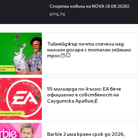
Спортни новини на NOVA (8.08.2026)
gong_bg
Тийнейджър почти спечели над
милион долара с тотален гейминг
трол😯💥
55 милиарда по-късно: EA вече
официално е собственост на
Саудитска Арабия💰
Barbie 2 има краен срок до 2026,