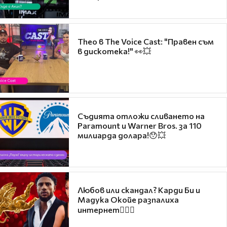
Theo в The Voice Cast: "Правен съм
в дискотека!" 👀💥
Съдията отложи сливането на
Paramount и Warner Bros. за 110
милиарда долара!😯💥
Любов или скандал? Карди Би и
Мадука Окойе разпалиха
интернет❤️‍🔥🔥