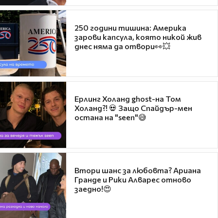
250 години тишина: Америка
зарови капсула, която никой жив
днес няма да отвори👀💥
Ерлинг Холанд ghost-на Том
Холанд?! 💀 Защо Спайдър-мен
остана на "seen"😅
Втори шанс за любовта? Ариана
Гранде и Рики Алварес отново
заедно!😍