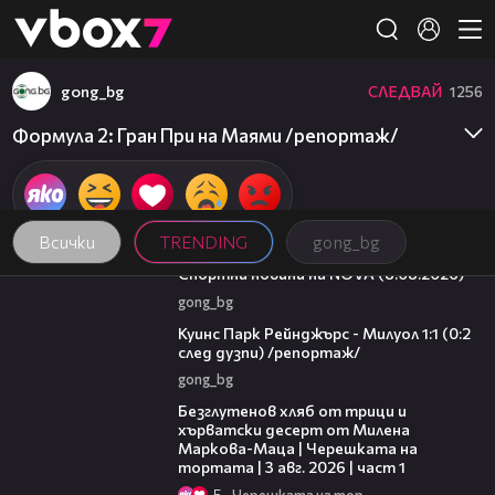
Member of
👾
gong_bg
СЛЕДВАЙ
1256
Формула 2: Гран При на Маями /репортаж/
Всички
TRENDING
gong_bg
04:09
Спортни новини на NOVA (8.08.2026)
gong_bg
08:50
Куинс Парк Рейнджърс - Милуол 1:1 (0:2
след дузпи) /репортаж/
gong_bg
16:02
Безглутенов хляб от трици и
хърватски десерт от Милена
Маркова-Маца | Черешката на
тортата | 3 авг. 2026 | част 1
5
Черешката на тортата