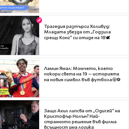
Трагедия разтърси Холивуд:
Младата звезда от „Годзила
срещу Конг“ си отиде на 18🕊️
Ламин Ямал: Момчето, което
покори света на 19 — историята
на новия символ във футбола🤩⚽
Защо Ахил липсва от „Одисей“ на
Кристофър Нолън? Най-
странното решение във филма
всъщност има логика