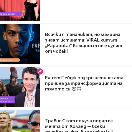
Всички я тананикат, но малцина
знаят истината: VIRAL хитът
„Papaoutai“ всъщност не е изпят
от човек!
Елиът Пейдж разкри истинската
причина за трансформацията на
тялото си!😯💥
Травис Скот получи подарък
мечта от Холанд — всеки
футболен фен би го искал! 🤩