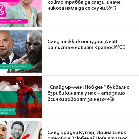
който трябва да спази, иначе
никога няма да се случи.😯💥
След тежка контузия: Дейв
Батиста е новият Кратос!😯💥
„Спайдър-мен: Нов ден“ буквално
взриви кината у нас – ето защо
всички говорят за него👀🎬
След Брадли Купър, Ирина Шейк
отново е влюбена? Новият мъж