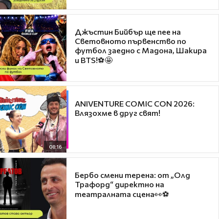
Джъстин Бийбър ще пее на
Световното първенство по
футбол заедно с Мадона, Шакира
и BTS!⚽🤩
ANIVENTURE COMIC CON 2026:
Влязохме в друг свят!
08:16
Бербо смени терена: от „Олд
Трафорд“ директно на
театралната сцена👀⚽