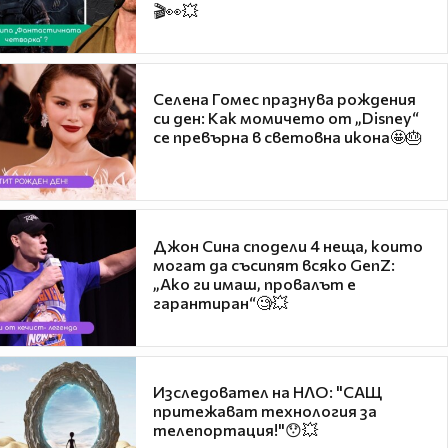
🎬👀💥
Селена Гомес празнува рождения
си ден: Как момичето от „Disney“
се превърна в световна икона🤩🎂
Джон Сина сподели 4 неща, които
могат да съсипят всяко GenZ:
„Ако ги имаш, провалът е
гарантиран“🧐💥
Изследовател на НЛО: "САЩ
притежават технология за
телепортация!"😯💥