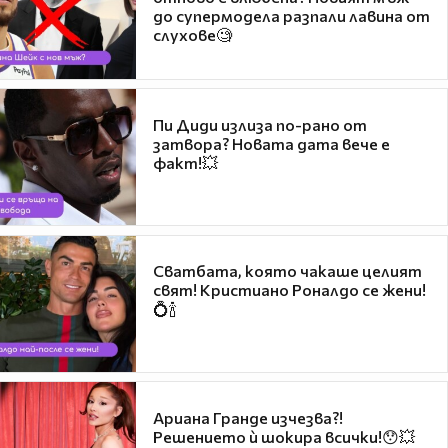
до супермодела разпали лавина от
слухове🧐
Пи Диди излиза по-рано от
затвора? Новата дата вече е
факт!💥
Сватбата, която чакаше целият
свят! Кристиано Роналдо се жени!
💍🍾
Ариана Гранде изчезва?!
Решението ѝ шокира всички!😯💥