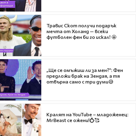
Травис Скот получи подарък
мечта от Холанд — всеки
футболен фен би го искал! 🤩
„Ще се омъжиш ли за мен?“: Фен
предложи брак на Зендая, а тя
отвърна само с три думи😅
Кралят на YouTube – младоженец:
MrBeast се ожени!💍🥰