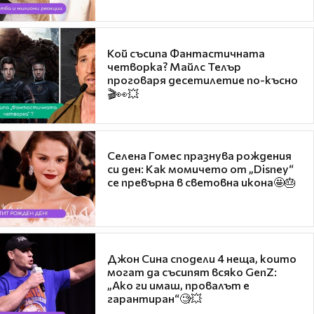
Кой съсипа Фантастичната
четворка? Майлс Телър
проговаря десетилетие по-късно
🎬👀💥
Селена Гомес празнува рождения
си ден: Как момичето от „Disney“
се превърна в световна икона🤩🎂
Джон Сина сподели 4 неща, които
могат да съсипят всяко GenZ:
„Ако ги имаш, провалът е
гарантиран“🧐💥