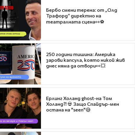
Бербо смени терена: от „Олд
Трафорд“ директно на
театралната сцена👀⚽
250 години тишина: Америка
зарови капсула, която никой жив
днес няма да отвори👀💥
Ерлинг Холанд ghost-на Том
Холанд?! 💀 Защо Спайдър-мен
остана на "seen"😅