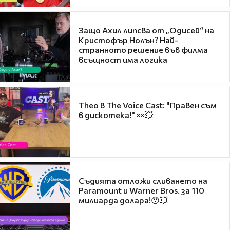
Защо Ахил липсва от „Одисей“ на
Кристофър Нолън? Най-
странното решение във филма
всъщност има логика
Theo в The Voice Cast: "Правен съм
в дискотека!" 👀💥
Съдията отложи сливането на
Paramount и Warner Bros. за 110
милиарда долара!😯💥