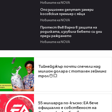
Новините на NOVA
00:48
Опозиционен депутат замери
косовския премиер с яйца
Новините на NOVA
02:57
Протест във Варна в защита на
родилката, изгубила бебето си дни
преди раждането
Новините на NOVA
Тийнейджър почти спечели над
милион долара с тотален гейминг
трол😯💥
55 милиарда по-късно: EA вече
официално е собственост на