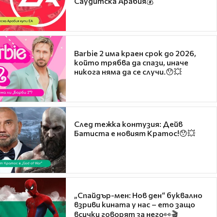
Саудитска Арабия💰
Barbie 2 има краен срок до 2026,
който трябва да спази, иначе
никога няма да се случи.😯💥
След тежка контузия: Дейв
Батиста е новият Кратос!😯💥
„Спайдър-мен: Нов ден“ буквално
взриви кината у нас – ето защо
всички говорят за него👀🎬