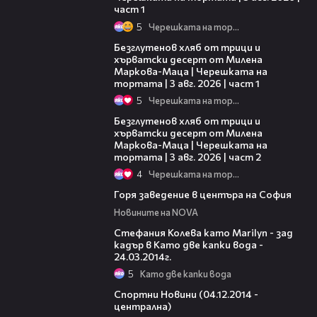
част 1
5
Черешката на тортата
16:02
Безглутенов хляб от трици и
хърватски десерт от Милена
Маркова-Маца | Черешката на
тортата | 3 авг. 2026 | част 1
5
Черешката на тортата
15:35
Безглутенов хляб от трици и
хърватски десерт от Милена
Маркова-Маца | Черешката на
тортата | 3 авг. 2026 | част 2
4
Черешката на тортата
00:46
Горя заведение в центъра на София
Новините на NOVA
00:07
Стефания Колева като Marilyn - зад
кадър в Като две капки вода -
24.03.2014г.
5
Като две капки вода
03:03
Спортни Новини (04.12.2014 -
централна)