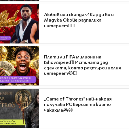
Любов или скандал? Карди Би и
Мадука Окойе разпалиха
интернет❤️‍🔥🔥
Плати ли FIFA милиони на
IShowSpeed?! Истината зад
сделката, която разтърси целия
интернет🤑💥
„Game of Thrones“ най-накрая
получава PC версията която
чакахме🎮🤩