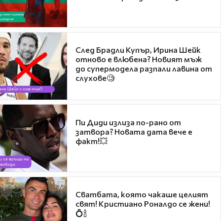
След Брадли Купър, Ирина Шейк
отново е влюбена? Новият мъж
до супермодела разпали лавина от
слухове🧐
Пи Диди излиза по-рано от
затвора? Новата дата вече е
факт!💥
Сватбата, която чакаше целият
свят! Кристиано Роналдо се жени!
💍🍾