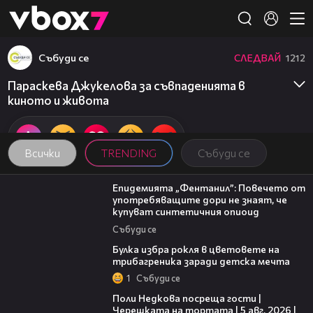
Member of
👾
Събуди се
СЛЕДВАЙ
1212
Параскева Джукелова за съвпаденията в
киното и живота
Всички
TRENDING
Събуди се
13:48
Епидемията „Фентанил”: Повечето от
употребяващите дори не знаят, че
купуват синтетичния опиоид
Събуди се
05:08
Булка избра рокля в цветовете на
трибагреника заради детска мечта
1
Събуди се
19:25
Поли Недкова посреща гости |
Черешката на тортата | 5 авг. 2026 |