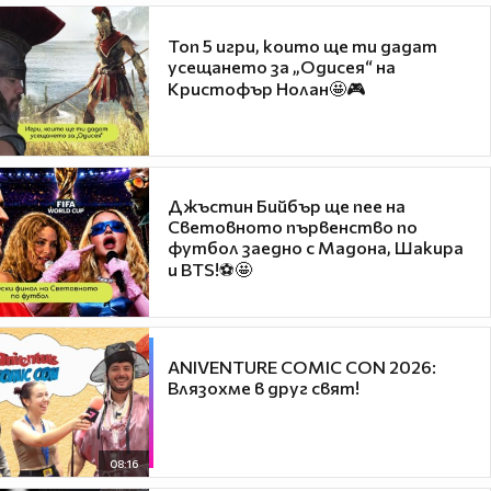
Топ 5 игри, които ще ти дадат
усещането за „Одисея“ на
Кристофър Нолан🤩🎮
Джъстин Бийбър ще пее на
Световното първенство по
футбол заедно с Мадона, Шакира
и BTS!⚽🤩
ANIVENTURE COMIC CON 2026:
Влязохме в друг свят!
08:16