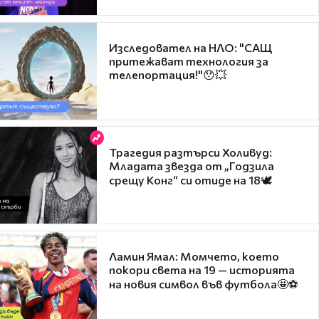
Изследовател на НЛО: "САЩ
притежават технология за
телепортация!"😯💥
Трагедия разтърси Холивуд:
Младата звезда от „Годзила
срещу Конг“ си отиде на 18🕊️
Ламин Ямал: Момчето, което
покори света на 19 — историята
на новия символ във футбола🤩⚽