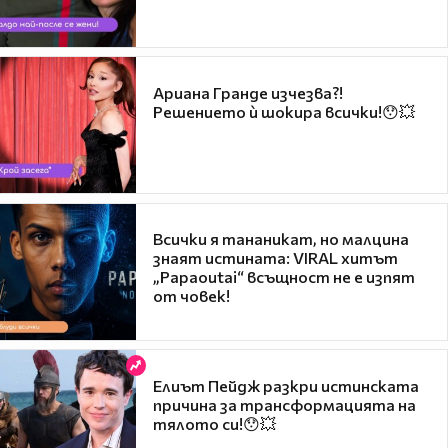
Ариана Гранде изчезва?!
Решението ѝ шокира всички!😯💥
Всички я тананикат, но малцина
знаят истината: VIRAL хитът
„Papaoutai“ всъщност не е изпят
от човек!
Елиът Пейдж разкри истинската
причина за трансформацията на
тялото си!😯💥