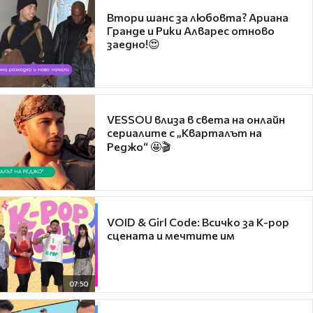
Втори шанс за любовта? Ариана
Гранде и Рики Алварес отново
заедно!😍
VESSOU влиза в света на онлайн
сериалите с „Кварталът на
Реджо“ 🤩🎬
VOID & Girl Code: Всичко за K-pop
сцената и мечтите им
07:50