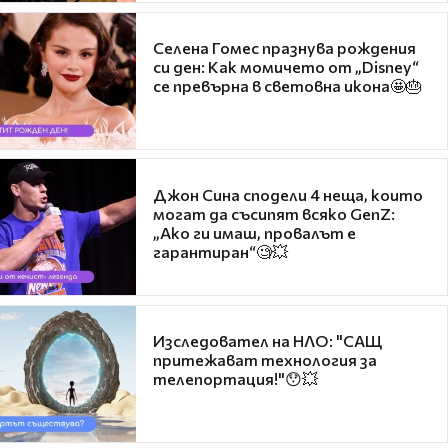
Селена Гомес празнува рождения
си ден: Как момичето от „Disney“
се превърна в световна икона🤩🎂
Джон Сина сподели 4 неща, които
могат да съсипят всяко GenZ:
„Ако ги имаш, провалът е
гарантиран“🧐💥
Изследовател на НЛО: "САЩ
притежават технология за
телепортация!"😯💥