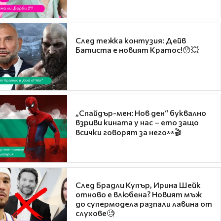
След тежка контузия: Дейв
Батиста е новият Кратос!😯💥
„Спайдър-мен: Нов ден“ буквално
взриви кината у нас – ето защо
всички говорят за него👀🎬
След Брадли Купър, Ирина Шейк
отново е влюбена? Новият мъж
до супермодела разпали лавина от
слухове🧐