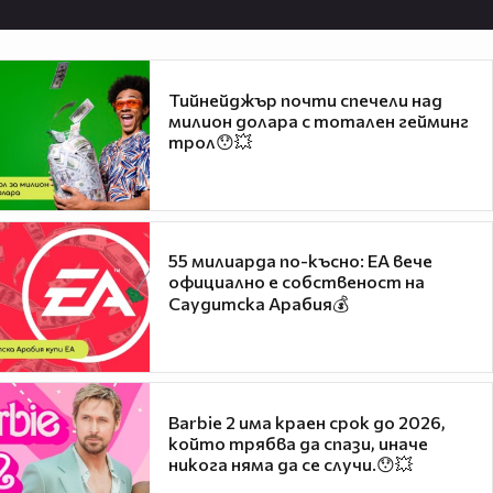
Тийнейджър почти спечели над
милион долара с тотален гейминг
трол😯💥
55 милиарда по-късно: EA вече
официално е собственост на
Саудитска Арабия💰
Barbie 2 има краен срок до 2026,
който трябва да спази, иначе
никога няма да се случи.😯💥