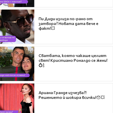
Пи Диди излиза по-рано от
затвора? Новата дата вече е
факт!💥
Сватбата, която чакаше целият
свят! Кристиано Роналдо се жени!
💍🍾
Ариана Гранде изчезва?!
Решението ѝ шокира всички!😯💥