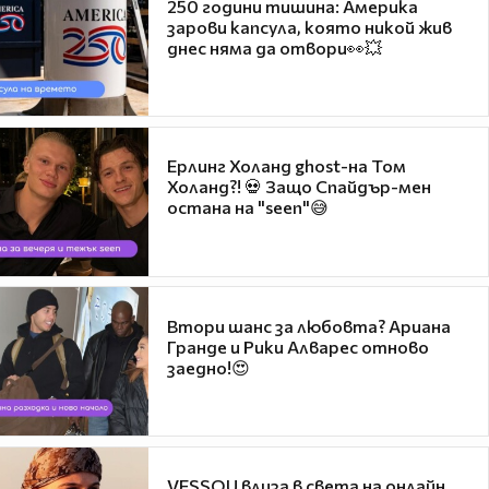
250 години тишина: Америка
зарови капсула, която никой жив
днес няма да отвори👀💥
Ерлинг Холанд ghost-на Том
Холанд?! 💀 Защо Спайдър-мен
остана на "seen"😅
Втори шанс за любовта? Ариана
Гранде и Рики Алварес отново
заедно!😍
VESSOU влиза в света на онлайн