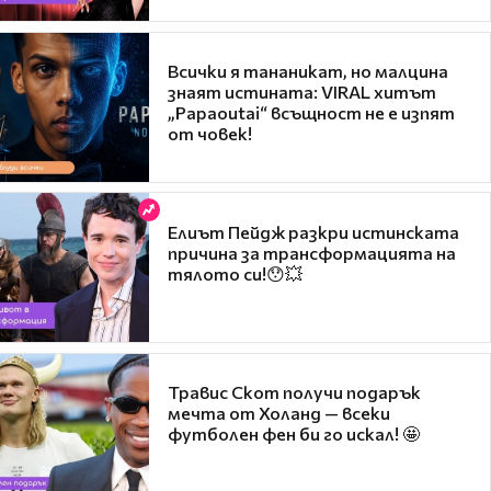
Всички я тананикат, но малцина
знаят истината: VIRAL хитът
„Papaoutai“ всъщност не е изпят
от човек!
Елиът Пейдж разкри истинската
причина за трансформацията на
тялото си!😯💥
Травис Скот получи подарък
мечта от Холанд — всеки
футболен фен би го искал! 🤩