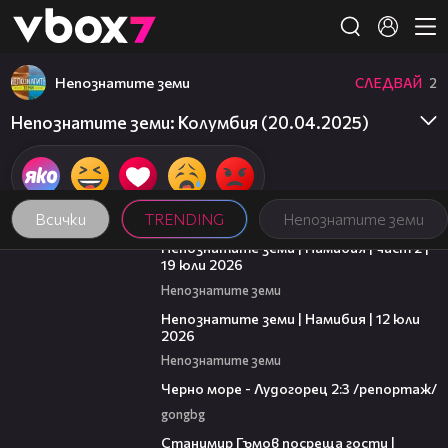
Member of
👾
Непознатите земи
СЛЕДВАЙ
2
Непознатите земи: Колумбия (20.04.2025)
Всички
TRENDING
Непознатите земи
17:07
Непознатите земи | Намибия | част 2 |
19 юли 2026
Непознатите земи
18:45
Непознатите земи | Намибия | 12 юли
2026
Непознатите земи
06:06
Черно море - Лудогорец 2:3 /репортаж/
gongbg
16:22
Станимир Гъмов посреща гости |