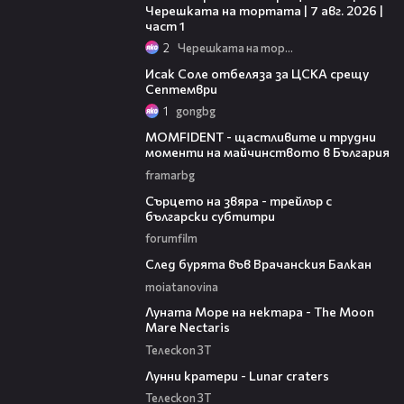
Черешката на тортата | 7 авг. 2026 |
част 1
2
Черешката на тортата
01:02
Исак Соле отбеляза за ЦСКА срещу
Септември
1
gongbg
37:07
MOMFIDENT - щастливите и трудни
моменти на майчинството в България
framarbg
02:21
Сърцето на звяра - трейлър с
български субтитри
forumfilm
00:19
След бурята във Врачанския Балкан
moiatanovina
01:10
Луната Море на нектара - The Moon
Mare Nectaris
Телескоп ЗТ
01:07
Лунни кратери - Lunar craters
Телескоп ЗТ