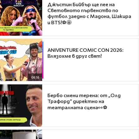
Джъстин Бийбър ще пее на
Световното първенство по
футбол заедно с Мадона, Шакира
и BTS!⚽🤩
ANIVENTURE COMIC CON 2026:
Влязохме в друг свят!
08:16
Бербо смени терена: от „Олд
Трафорд“ директно на
театралната сцена👀⚽