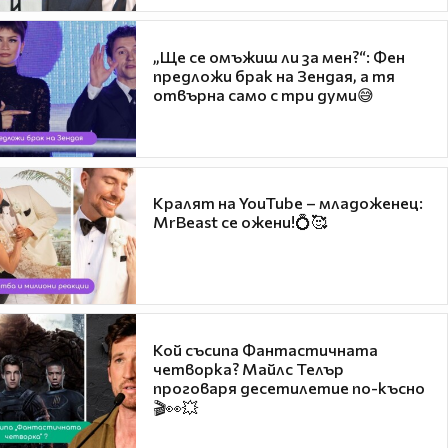
„Ще се омъжиш ли за мен?“: Фен
предложи брак на Зендая, а тя
отвърна само с три думи😅
Кралят на YouTube – младоженец:
MrBeast се ожени!💍🥰
Кой съсипа Фантастичната
четворка? Майлс Телър
проговаря десетилетие по-късно
🎬👀💥