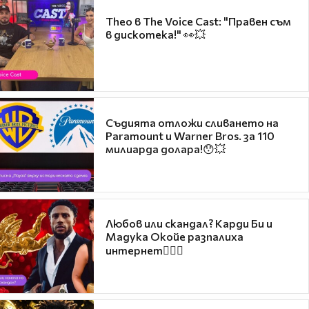
Theo в The Voice Cast: "Правен съм
в дискотека!" 👀💥
Съдията отложи сливането на
Paramount и Warner Bros. за 110
милиарда долара!😯💥
Любов или скандал? Карди Би и
Мадука Окойе разпалиха
интернет❤️‍🔥🔥