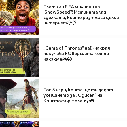
Плати ли FIFA милиони на
IShowSpeed?! Истината зад
сделката, която разтърси целия
интернет🤑💥
„Game of Thrones“ най-накрая
получава PC версията която
чакахме🎮🤩
Топ 5 игри, които ще ти дадат
усещането за „Одисея“ на
Кристофър Нолан🤩🎮