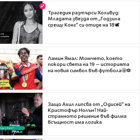
Трагедия разтърси Холивуд:
Младата звезда от „Годзила
срещу Конг“ си отиде на 18🕊️
Ламин Ямал: Момчето, което
покори света на 19 — историята
на новия символ във футбола🤩⚽
Защо Ахил липсва от „Одисей“ на
Кристофър Нолън? Най-
странното решение във филма
всъщност има логика