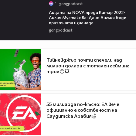
1
gongpodcast
03:40
Лицата на NOVA преди Катар 2022-
Лилия Мустакова: Дано Англия бъде
приятната изненада
gongpodcast
Тийнейджър почти спечели над
милион долара с тотален гейминг
трол😯💥
55 милиарда по-късно: EA вече
официално е собственост на
Саудитска Арабия💰