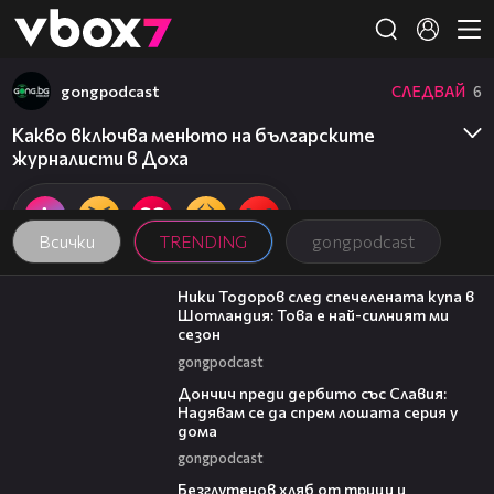
Member of
👾
gongpodcast
СЛЕДВАЙ
6
Какво включва менюто на българските
журналисти в Доха
Всички
TRENDING
gongpodcast
17:33
Ники Тодоров след спечелената купа в
Шотландия: Това е най-силният ми
сезон
gongpodcast
20:02
Дончич преди дербито със Славия:
Надявам се да спрем лошата серия у
дома
gongpodcast
16:02
Безглутенов хляб от трици и