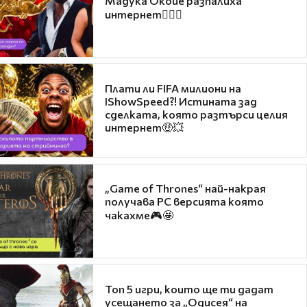
Мадука Окойе разпалиха
интернет❤️‍🔥🔥
Плати ли FIFA милиони на
IShowSpeed?! Истината зад
сделката, която разтърси целия
интернет🤑💥
„Game of Thrones“ най-накрая
получава PC версията която
чакахме🎮🤩
Топ 5 игри, които ще ти дадат
усещането за „Одисея“ на