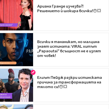
Ариана Гранде изчезва?!
Решението ѝ шокира всички!😯💥
Всички я тананикат, но малцина
знаят истината: VIRAL хитът
„Papaoutai“ всъщност не е изпят
от човек!
Елиът Пейдж разкри истинската
причина за трансформацията на
тялото си!😯💥