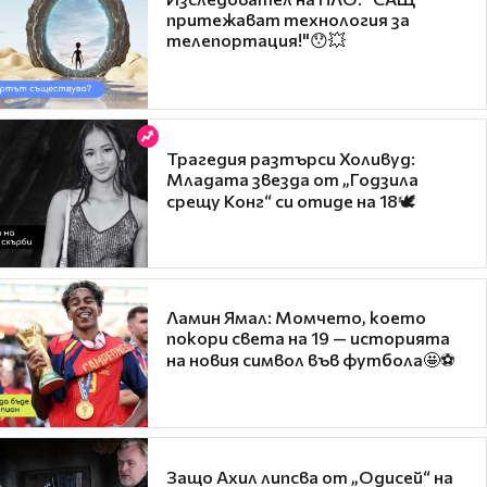
притежават технология за
телепортация!"😯💥
Трагедия разтърси Холивуд:
Младата звезда от „Годзила
срещу Конг“ си отиде на 18🕊️
Ламин Ямал: Момчето, което
покори света на 19 — историята
на новия символ във футбола🤩⚽
Защо Ахил липсва от „Одисей“ на