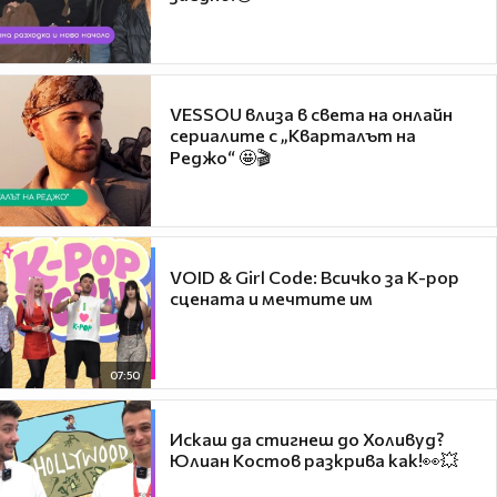
VESSOU влиза в света на онлайн
сериалите с „Кварталът на
Реджо“ 🤩🎬
VOID & Girl Code: Всичко за K-pop
сцената и мечтите им
07:50
Искаш да стигнеш до Холивуд?
Юлиан Костов разкрива как!👀💥