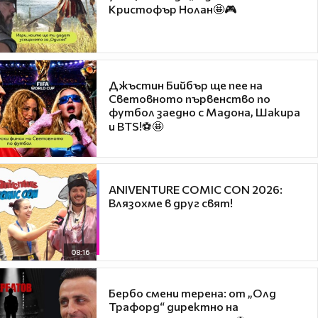
Кристофър Нолан🤩🎮
Джъстин Бийбър ще пее на
Световното първенство по
футбол заедно с Мадона, Шакира
и BTS!⚽🤩
ANIVENTURE COMIC CON 2026:
Влязохме в друг свят!
08:16
Бербо смени терена: от „Олд
Трафорд“ директно на