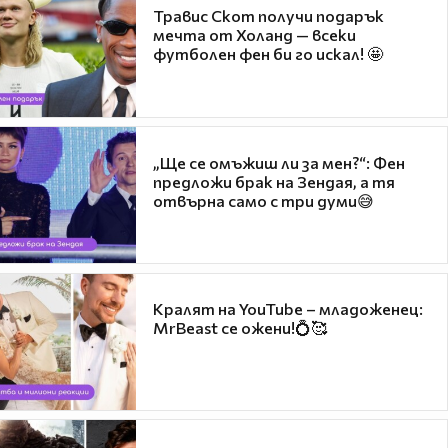
Травис Скот получи подарък
мечта от Холанд — всеки
футболен фен би го искал! 🤩
„Ще се омъжиш ли за мен?“: Фен
предложи брак на Зендая, а тя
отвърна само с три думи😅
Кралят на YouTube – младоженец:
MrBeast се ожени!💍🥰