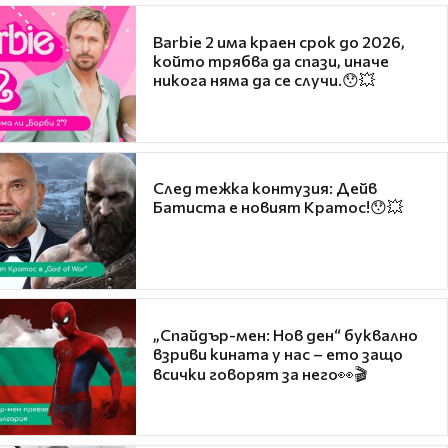
Barbie 2 има краен срок до 2026,
който трябва да спази, иначе
никога няма да се случи.😯💥
След тежка контузия: Дейв
Батиста е новият Кратос!😯💥
„Спайдър-мен: Нов ден“ буквално
взриви кината у нас – ето защо
всички говорят за него👀🎬