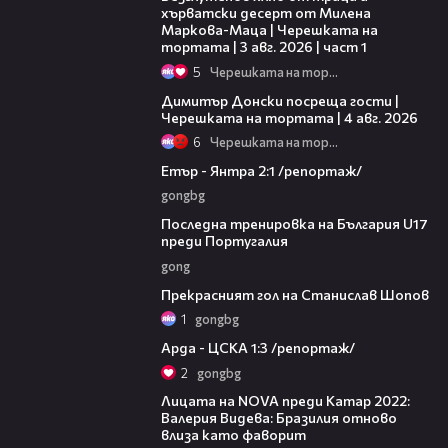
хърватски десерт от Милена
Маркова-Маца | Черешката на
тортата | 3 авг. 2026 | част 1
5
Черешката на тортата
17:43
Димитър Донски посреща гости |
Черешката на тортата | 4 авг. 2026
6
Черешката на тортата
06:23
Етър - Янтра 2:1 /репортаж/
gongbg
02:08
Последна тренировка на България U17
преди Португалия
gong
01:01
Прекрасният гол на Станислав Шопов
1
gongbg
08:13
Арда - ЦСКА 1:3 /репортаж/
2
gongbg
05:56
Лицата на NOVA преди Катар 2022:
Валерия Видева: Бразилия отново
влиза като фаворит