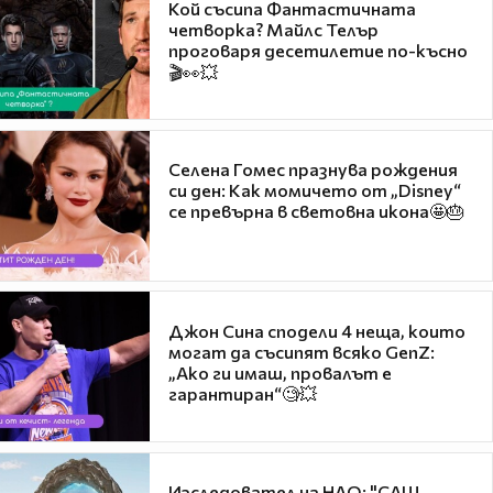
Кой съсипа Фантастичната
четворка? Майлс Телър
проговаря десетилетие по-късно
🎬👀💥
Селена Гомес празнува рождения
си ден: Как момичето от „Disney“
се превърна в световна икона🤩🎂
Джон Сина сподели 4 неща, които
могат да съсипят всяко GenZ:
„Ако ги имаш, провалът е
гарантиран“🧐💥
Изследовател на НЛО: "САЩ