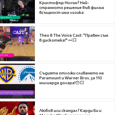
Кристофър Нолън? Най-
странното решение във филма
всъщност има логика
Theo в The Voice Cast: "Правен съм
в дискотека!" 👀💥
Съдията отложи сливането на
Paramount и Warner Bros. за 110
милиарда долара!😯💥
Любов или скандал? Карди Би и