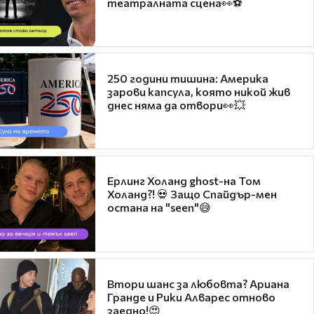
театралната сцена👀⚽
250 години тишина: Америка
зарови капсула, която никой жив
днес няма да отвори👀💥
Ерлинг Холанд ghost-на Том
Холанд?! 💀 Защо Спайдър-мен
остана на "seen"😅
Втори шанс за любовта? Ариана
Гранде и Рики Алварес отново
заедно!😍