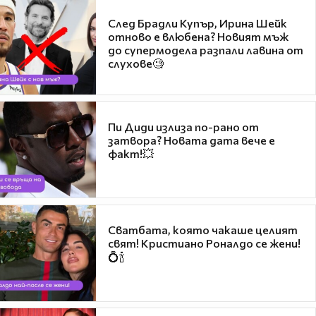
След Брадли Купър, Ирина Шейк
отново е влюбена? Новият мъж
до супермодела разпали лавина от
слухове🧐
Пи Диди излиза по-рано от
затвора? Новата дата вече е
факт!💥
Сватбата, която чакаше целият
свят! Кристиано Роналдо се жени!
💍🍾