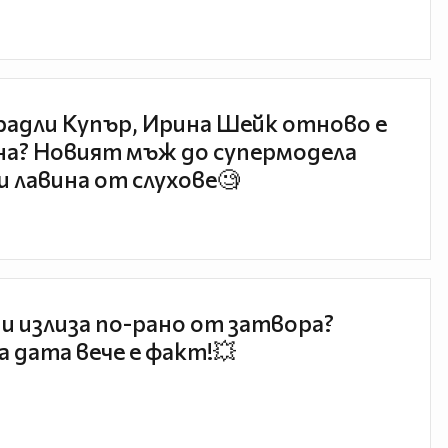
радли Купър, Ирина Шейк отново е
а? Новият мъж до супермодела
и лавина от слухове🧐
и излиза по-рано от затвора?
 дата вече е факт!💥