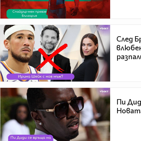
След Б
влюбен
разпал
Пи Дид
Новата