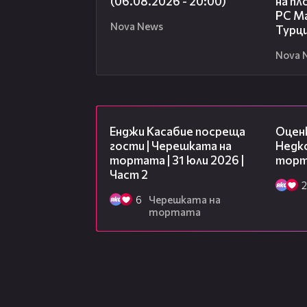
(06.08.2026 - 20:00)
на пл
РС Ма
Nova News
Турц
Nova 
16:45
Енджи Касабие посреща
Оцен
гости | Черешката на
Недко
тортата | 31 юли 2026 |
торта
Част 2
2
6
Черешката на
тортата