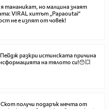
 я тананикат, но малцина знаят
та: VIRAL хитът „Papaoutai“
ст не е изпят от човек!
Пейдж разкри истинската причина
нсформацията на тялото си!😯💥
 Скот получи подарък мечта от