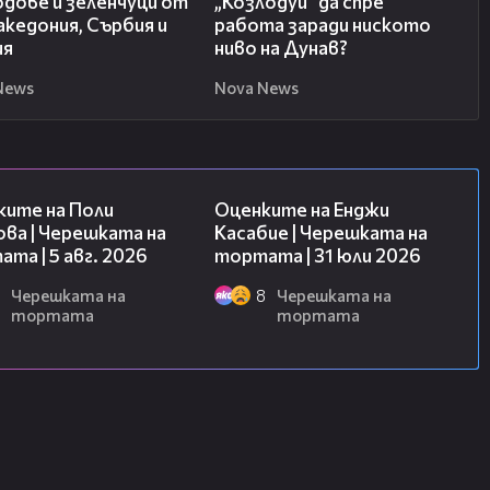
одове и зеленчуци от
„Козлодуй” да спре
кедония, Сърбия и
работа заради ниското
ия
ниво на Дунав?
News
Nova News
02:09
09:25
ките на Поли
Оценките на Енджи
ва | Черешката на
Касабие | Черешката на
та | 5 авг. 2026
тортата | 31 юли 2026
Черешката на
8
Черешката на
тортата
тортата