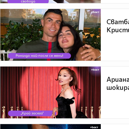
Сватба
Кристи
Ариана
шокира