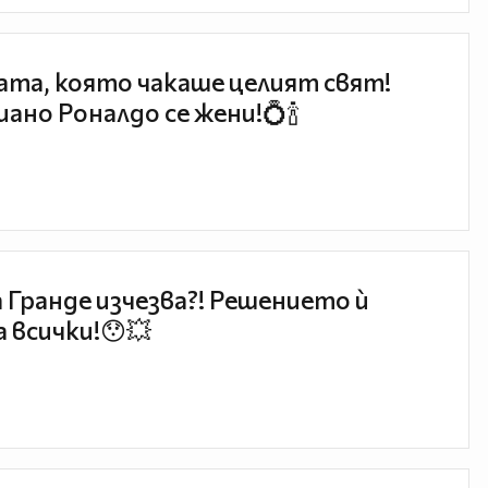
та, която чакаше целият свят!
ано Роналдо се жени!💍🍾
 Гранде изчезва?! Решението ѝ
 всички!😯💥