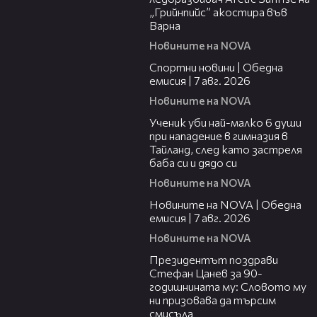
„Грийнпийс” акостира във
Варна
Новините на NOVA
04:05
Спортни новини | Обедна
емисия | 7 aвг. 2026
Новините на NOVA
00:38
Ученик уби най-малко 6 души
при нападение в гимназия в
Тайланд, след като застреля
баба си и дядо си
Новините на NOVA
21:19
Новините на NOVA | Обедна
емисия | 7 авг. 2026
Новините на NOVA
00:38
Президентът поздрави
Стефан Цанев за 90-
годишнината му: Словото му
ни призовава да търсим
смисъла