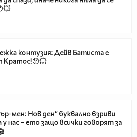
😯💥
ежка контузия: Дейв Батиста е
 Кратос!😯💥
ър-мен: Нов ден“ буквално взриви
 у нас – ето защо всички говорят за
🎬