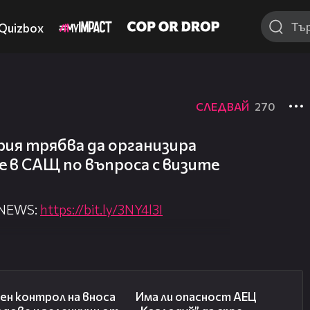
Quizbox
СЛЕДВАЙ
270
рия трябва да организира
 в САЩ по въпроса с визите
 NEWS:
https://bit.ly/3NY4l3I
nova.bg/
//nova.bg/live/news
01:53
10:12
ен контрол на вноса
Има ли опасност АЕЦ