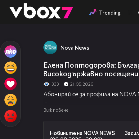
Member of
👾
Trending
Nova News
Елена Поптодорова: Бълга
високодържавно посещение
333
21.05.2026
Абонирай се за профила на NOVA
Посети официалния сайт:
http://
Виж повече
Гледай NOVA NEWS на живо:
http:
23:12
Новините на NOVA NEWS
Засил