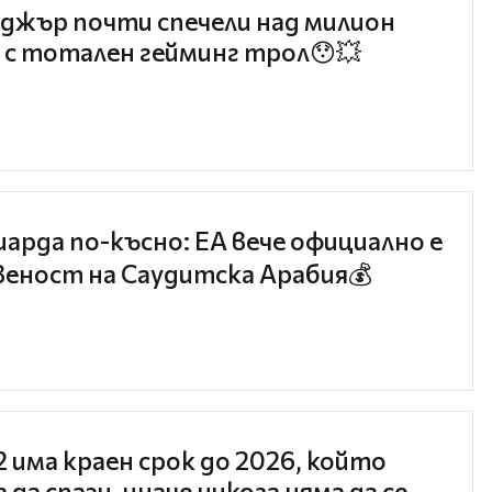
джър почти спечели над милион
 с тотален гейминг трол😯💥
иарда по-късно: EA вече официално е
еност на Саудитска Арабия💰
 2 има краен срок до 2026, който
 да спази, иначе никога няма да се