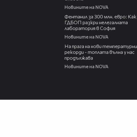
Новините на NOVA
02:54
Фентанил за 300 млн. евро: Как
ГДБОП разкри нелегалната
лаборатория в София
Новините на NOVA
01:05
На прага на нови температурни
рекорди - топлата вълна у нас
продължава
Новините на NOVA