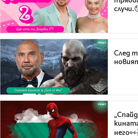
случи.
След т
новият
„Спайд
кината
него👀