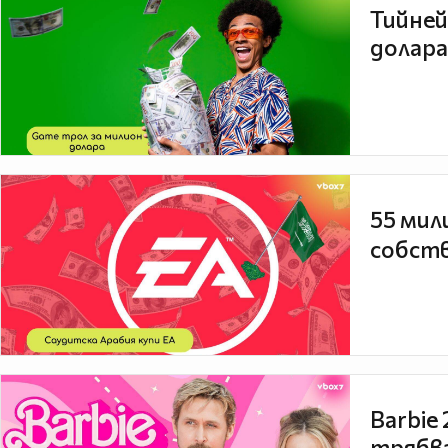
Тийней
долара
55 мил
собств
Barbie
трябва