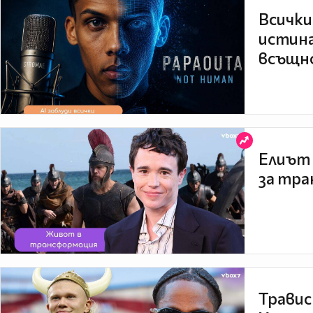
Всички
истина
всъщно
Елиът 
за тра
Травис