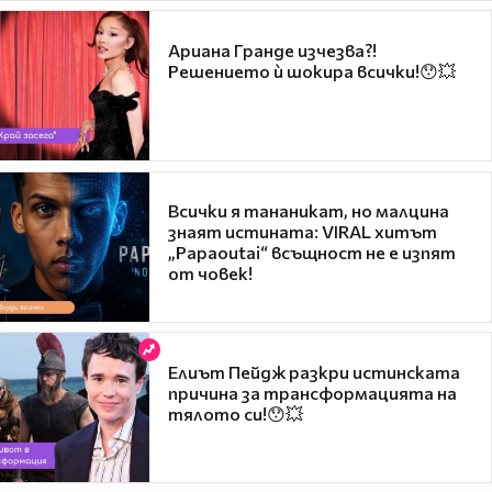
Ариана Гранде изчезва?!
Решението ѝ шокира всички!😯💥
Всички я тананикат, но малцина
знаят истината: VIRAL хитът
„Papaoutai“ всъщност не е изпят
от човек!
Елиът Пейдж разкри истинската
причина за трансформацията на
тялото си!😯💥