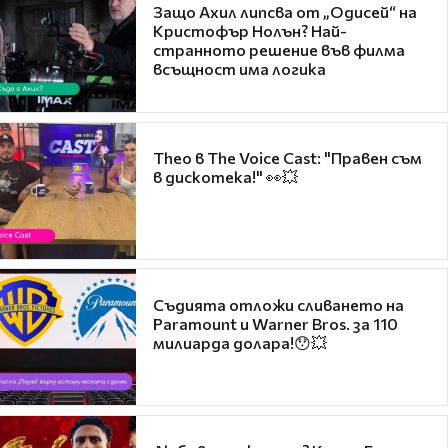
Защо Ахил липсва от „Одисей“ на
Кристофър Нолън? Най-
странното решение във филма
всъщност има логика
Theo в The Voice Cast: "Правен съм
в дискотека!" 👀💥
Съдията отложи сливането на
Paramount и Warner Bros. за 110
милиарда долара!😯💥