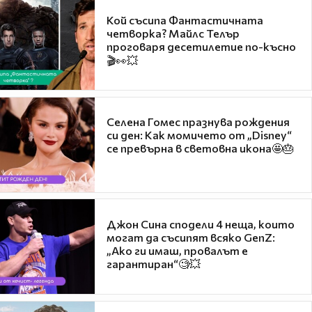
Кой съсипа Фантастичната
четворка? Майлс Телър
проговаря десетилетие по-късно
🎬👀💥
Селена Гомес празнува рождения
си ден: Как момичето от „Disney“
се превърна в световна икона🤩🎂
Джон Сина сподели 4 неща, които
могат да съсипят всяко GenZ:
„Ако ги имаш, провалът е
гарантиран“🧐💥