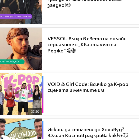
заедно!😍
VESSOU влиза в света на онлайн
сериалите с „Кварталът на
Реджо“ 🤩🎬
VOID & Girl Code: Всичко за K-pop
сцената и мечтите им
07:50
Искаш да стигнеш до Холивуд?
Юлиан Костов разкрива как!👀💥