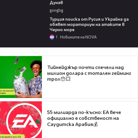
Дунав
gongbg
03:02
Турция поиска от Русия и Украйна да
обявят мораториум на атаките в
Черно море
1
Новините на NOVA
Тийнейджър почти спечели над
милион долара с тотален гейминг
трол😯💥
55 милиарда по-късно: EA вече
официално е собственост на
Саудитска Арабия💰