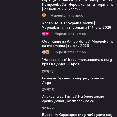
Патрашкова | Черешката на тортата
| 27 юли 2026 | част 2
1
Черешката на тортата
20:28
Алпер Чочев посреща гости |
Черешката на тортата | 17 юли 2026
4
Черешката на тортата
15:06
Оценките на Алпер Чочев | Черешката
на тортата | 17 юли 2026
8
Черешката на тортата
00:37
"Напрежение" край тъчлинията и след
края на Дунав - Арда
gongbg
03:53
Емануел Луканов след загубата от
Арда
gongbg
02:50
Александър Тунчев: Не беше лесно
срещу Дунав, постарахме се
gongbg
02:39
Бирсент Карагарен след победата над