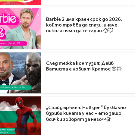
Barbie 2 има краен срок до 2026,
който трябва да спази, иначе
никога няма да се случи.😯💥
След тежка контузия: Дейв
Батиста е новият Кратос!😯💥
„Спайдър-мен: Нов ден“ буквално
взриви кината у нас – ето защо
всички говорят за него👀🎬