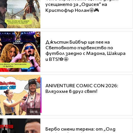
усещането за „Одисея“ на
Кристофър Нолан🤩🎮
Джъстин Бийбър ще пее на
Световното първенство по
футбол заедно с Мадона, Шакира
и BTS!⚽🤩
ANIVENTURE COMIC CON 2026:
Влязохме в друг свят!
08:16
Бербо смени терена: от „Олд