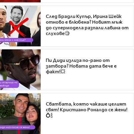
След Брадли Купър, Ирина Шейк
отново е влюбена? Новият мъж
до супермодела разпали лавина от
слухове🧐
Пи Диди излиза по-рано от
затвора? Новата дата вече е
факт!💥
Сватбата, която чакаше целият
свят! Кристиано Роналдо се жени!
💍🍾