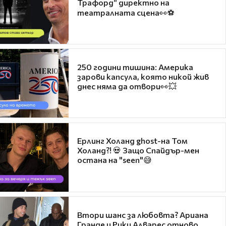
Трафорд“ директно на
театралната сцена👀⚽
250 години тишина: Америка
зарови капсула, която никой жив
днес няма да отвори👀💥
Ерлинг Холанд ghost-на Том
Холанд?! 💀 Защо Спайдър-мен
остана на "seen"😅
Втори шанс за любовта? Ариана
Гранде и Рики Алварес отново