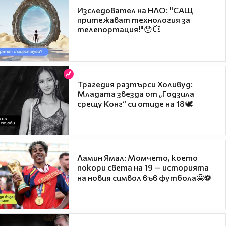
Изследовател на НЛО: "САЩ
притежават технология за
телепортация!"😯💥
Трагедия разтърси Холивуд:
Младата звезда от „Годзила
срещу Конг“ си отиде на 18🕊️
Ламин Ямал: Момчето, което
покори света на 19 — историята
на новия символ във футбола🤩⚽