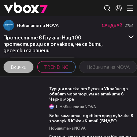
Member of
👾
Новините на NOVA
СЛЕДВАЙ
2751
Протестите в Грузия: Над 100
протестиращи се оплакаха, че са бити,
десетки са ранени
Всички
TRENDING
Новините на NOVA
03:02
Турция поиска от Русия и Украйна да
обявят мораториум на атаките в
Черно море
1
Новините на NOVA
00:50
Бебе ламантин с дебют пред публика в
зоопарк в Южен Китай (ВИДЕО
Новините на NOVA
17:06
Гореща испанска фиеста от Кристина