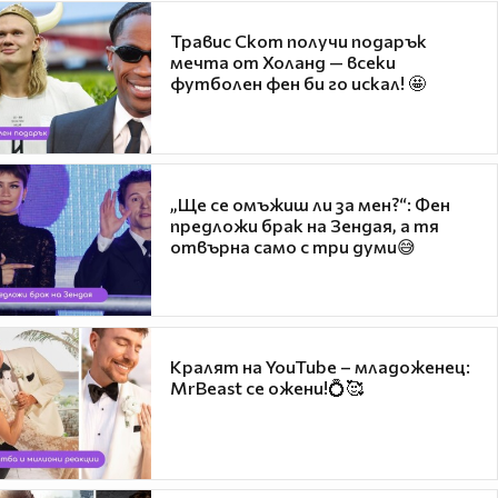
Травис Скот получи подарък
мечта от Холанд — всеки
футболен фен би го искал! 🤩
„Ще се омъжиш ли за мен?“: Фен
предложи брак на Зендая, а тя
отвърна само с три думи😅
Кралят на YouTube – младоженец:
MrBeast се ожени!💍🥰