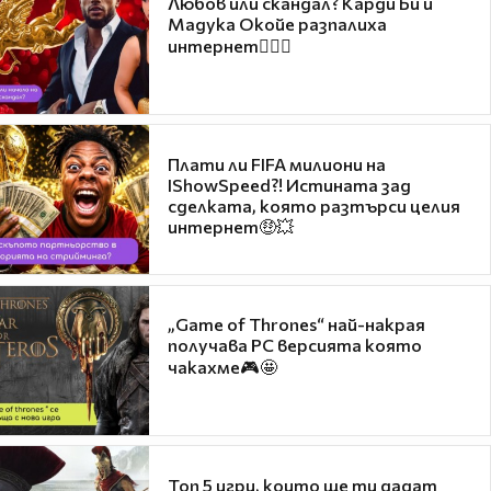
Любов или скандал? Карди Би и
Мадука Окойе разпалиха
интернет❤️‍🔥🔥
Плати ли FIFA милиони на
IShowSpeed?! Истината зад
сделката, която разтърси целия
интернет🤑💥
„Game of Thrones“ най-накрая
получава PC версията която
чакахме🎮🤩
Топ 5 игри, които ще ти дадат