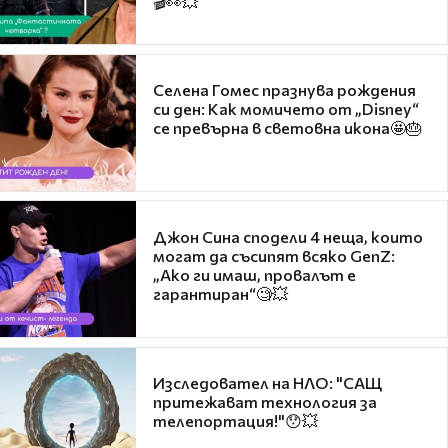
🎬👀💥
Селена Гомес празнува рождения
си ден: Как момичето от „Disney“
се превърна в световна икона🤩🎂
Джон Сина сподели 4 неща, които
могат да съсипят всяко GenZ:
„Ако ги имаш, провалът е
гарантиран“🧐💥
Изследовател на НЛО: "САЩ
притежават технология за
телепортация!"😯💥