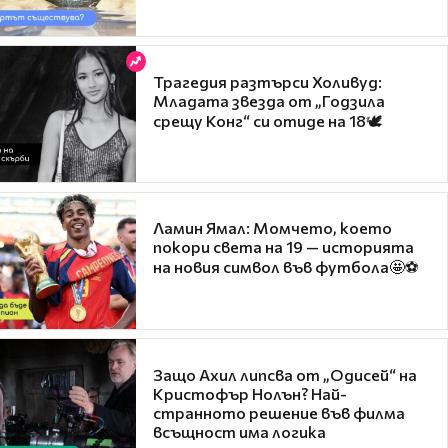
Трагедия разтърси Холивуд:
Младата звезда от „Годзила
срещу Конг“ си отиде на 18🕊️
Ламин Ямал: Момчето, което
покори света на 19 — историята
на новия символ във футбола🤩⚽
Защо Ахил липсва от „Одисей“ на
Кристофър Нолън? Най-
странното решение във филма
всъщност има логика