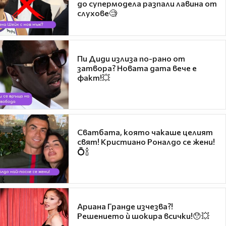
до супермодела разпали лавина от
слухове🧐
Пи Диди излиза по-рано от
затвора? Новата дата вече е
факт!💥
Сватбата, която чакаше целият
свят! Кристиано Роналдо се жени!
💍🍾
Ариана Гранде изчезва?!
Решението ѝ шокира всички!😯💥