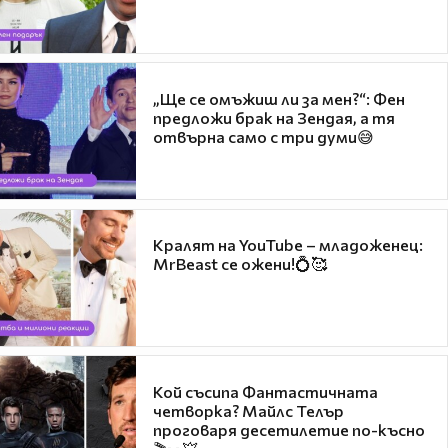
„Ще се омъжиш ли за мен?“: Фен
предложи брак на Зендая, а тя
отвърна само с три думи😅
Кралят на YouTube – младоженец:
MrBeast се ожени!💍🥰
Кой съсипа Фантастичната
четворка? Майлс Телър
проговаря десетилетие по-късно