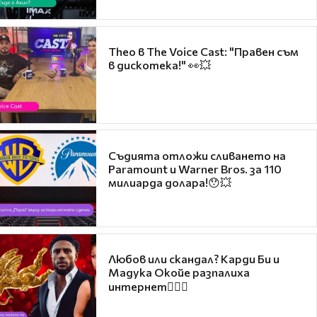
Theo в The Voice Cast: "Правен съм
в дискотека!" 👀💥
Съдията отложи сливането на
Paramount и Warner Bros. за 110
милиарда долара!😯💥
Любов или скандал? Карди Би и
Мадука Окойе разпалиха
интернет❤️‍🔥🔥