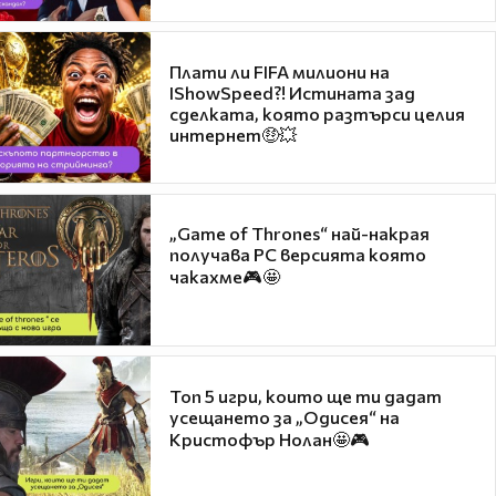
Плати ли FIFA милиони на
IShowSpeed?! Истината зад
сделката, която разтърси целия
интернет🤑💥
„Game of Thrones“ най-накрая
получава PC версията която
чакахме🎮🤩
Топ 5 игри, които ще ти дадат
усещането за „Одисея“ на
Кристофър Нолан🤩🎮