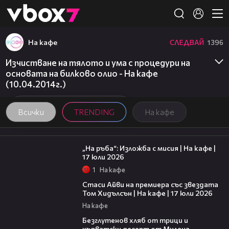
Member of
👾
На кафе
СЛЕДВАЙ
1396
Изчистване на тялото и ума с процедури на
основата на билково олио - На кафе
(10.04.2014г.)
Всички
TRENDING
На кафе
09:09
„На ръба“: Изложба с мисия | На кафе |
17 юли 2026
1
На кафе
02:58
Стаси Айви на премиера със звездата
Том Хидълсън | На кафе | 17 юли 2026
На кафе
16:02
Безглутенов хляб от трици и
хърватски десерт от Милена