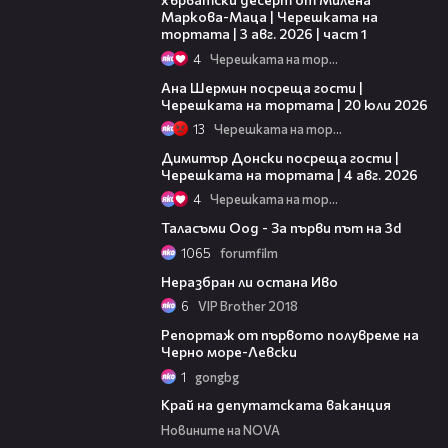
Маркова-Маца | Черешката на
тортата | 3 авг. 2026 | част 1
4
Черешката на тортата
19:47
Ана Шермин посреща гости |
Черешката на тортата | 20 юли 2026
13
Черешката на тортата
17:43
Димитър Донски посреща гости |
Черешката на тортата | 4 авг. 2026
4
Черешката на тортата
01:20
Таласъми Оод - За първи път на 3d
1065
forumfilm
05:39
Неразбран ли остана Иво
6
VIP Brother 2018
05:29
Репортаж от първото полувреме на
Черно море-Левски
1
gongbg
01:06
Край на депутатската ваканция
Новините на NOVA
04:34