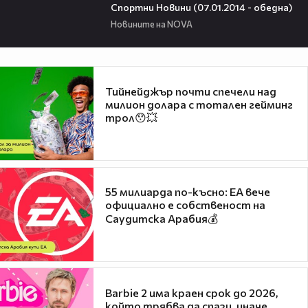
Спортни Новини (07.01.2014 - обедна)
Новините на NOVA
Тийнейджър почти спечели над
милион долара с тотален гейминг
трол😯💥
55 милиарда по-късно: EA вече
официално е собственост на
Саудитска Арабия💰
Barbie 2 има краен срок до 2026,
който трябва да спази, иначе