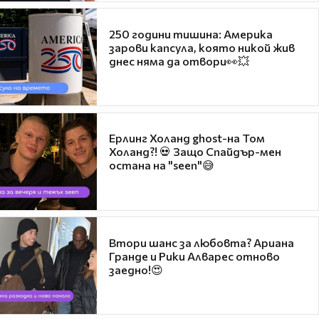
250 години тишина: Америка
зарови капсула, която никой жив
днес няма да отвори👀💥
Ерлинг Холанд ghost-на Том
Холанд?! 💀 Защо Спайдър-мен
остана на "seen"😅
Втори шанс за любовта? Ариана
Гранде и Рики Алварес отново
заедно!😍