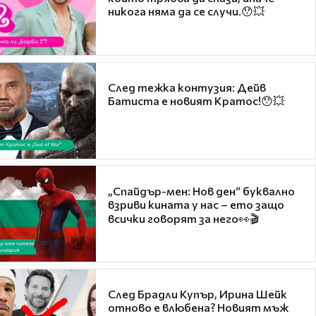
никога няма да се случи.😯💥
След тежка контузия: Дейв
Батиста е новият Кратос!😯💥
„Спайдър-мен: Нов ден“ буквално
взриви кината у нас – ето защо
всички говорят за него👀🎬
След Брадли Купър, Ирина Шейк
отново е влюбена? Новият мъж