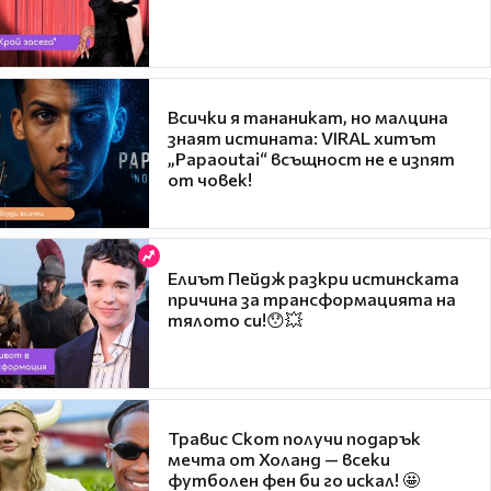
Всички я тананикат, но малцина
знаят истината: VIRAL хитът
„Papaoutai“ всъщност не е изпят
от човек!
Елиът Пейдж разкри истинската
причина за трансформацията на
тялото си!😯💥
Травис Скот получи подарък
мечта от Холанд — всеки
футболен фен би го искал! 🤩