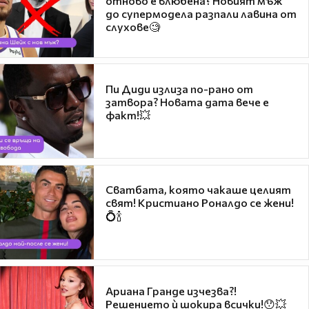
отново е влюбена? Новият мъж
до супермодела разпали лавина от
слухове🧐
Пи Диди излиза по-рано от
затвора? Новата дата вече е
факт!💥
Сватбата, която чакаше целият
свят! Кристиано Роналдо се жени!
💍🍾
Ариана Гранде изчезва?!
Решението ѝ шокира всички!😯💥