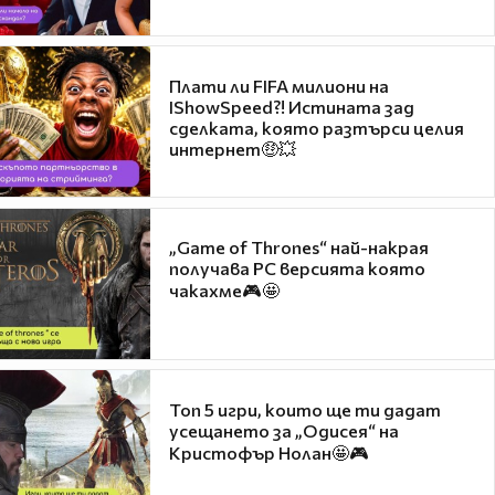
Плати ли FIFA милиони на
IShowSpeed?! Истината зад
сделката, която разтърси целия
интернет🤑💥
„Game of Thrones“ най-накрая
получава PC версията която
чакахме🎮🤩
Топ 5 игри, които ще ти дадат
усещането за „Одисея“ на
Кристофър Нолан🤩🎮