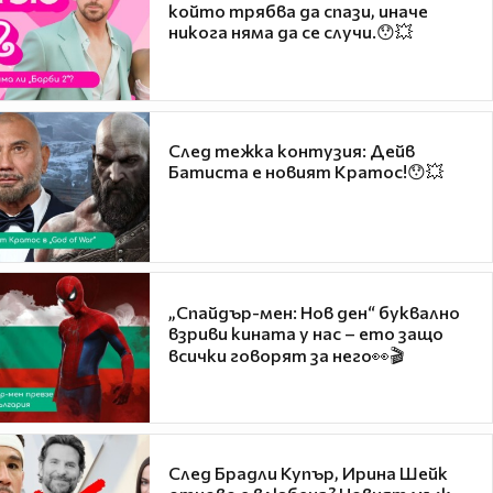
който трябва да спази, иначе
никога няма да се случи.😯💥
След тежка контузия: Дейв
Батиста е новият Кратос!😯💥
„Спайдър-мен: Нов ден“ буквално
взриви кината у нас – ето защо
всички говорят за него👀🎬
След Брадли Купър, Ирина Шейк