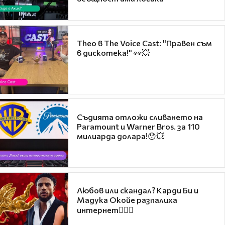
Theo в The Voice Cast: "Правен съм
в дискотека!" 👀💥
Съдията отложи сливането на
Paramount и Warner Bros. за 110
милиарда долара!😯💥
Любов или скандал? Карди Би и
Мадука Окойе разпалиха
интернет❤️‍🔥🔥