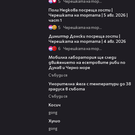
5
Черешката на тортата
19:25
Поли Недкова посреща гости |
Черешката на тортата | 5 авг. 2026 |
част 1
5
Черешката на тортата
17:43
Димитър Донски посреща гости |
Черешката на тортата | 4 авг. 2026
6
Черешката на тортата
04:09
Мобилна лаборатория ще следи
движението на есетровите риби по
Дунав и Черно море
Събуди се
04:15
Уморителна жега с температури до 38
градуса в събота
Събуди се
10:17
Косич
gong
09:40
Хулио
gong
03:46