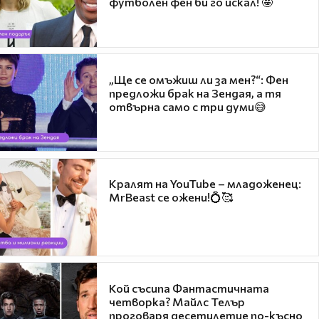
футболен фен би го искал! 🤩
„Ще се омъжиш ли за мен?“: Фен
предложи брак на Зендая, а тя
отвърна само с три думи😅
Кралят на YouTube – младоженец:
MrBeast се ожени!💍🥰
Кой съсипа Фантастичната
четворка? Майлс Телър
проговаря десетилетие по-късно