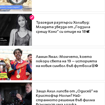
Трагедия разтърси Холивуд:
Младата звезда от „Годзила
срещу Конг“ си отиде на 18🕊️
Ламин Ямал: Момчето, което
покори света на 19 — историята
на новия символ във футбола🤩⚽
Защо Ахил липсва от „Одисей“ на
Кристофър Нолън? Най-
странното решение във филма
всъщност има логика