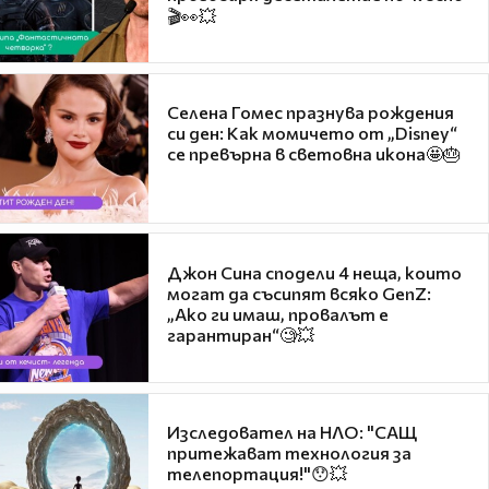
🎬👀💥
Селена Гомес празнува рождения
си ден: Как момичето от „Disney“
се превърна в световна икона🤩🎂
Джон Сина сподели 4 неща, които
могат да съсипят всяко GenZ:
„Ако ги имаш, провалът е
гарантиран“🧐💥
Изследовател на НЛО: "САЩ
притежават технология за
телепортация!"😯💥