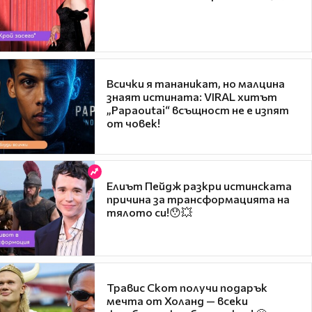
Всички я тананикат, но малцина
знаят истината: VIRAL хитът
„Papaoutai“ всъщност не е изпят
от човек!
Елиът Пейдж разкри истинската
причина за трансформацията на
тялото си!😯💥
Травис Скот получи подарък
мечта от Холанд — всеки