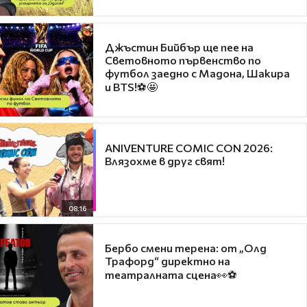
Джъстин Бийбър ще пее на
Световното първенство по
футбол заедно с Мадона, Шакира
и BTS!⚽🤩
ANIVENTURE COMIC CON 2026:
Влязохме в друг свят!
08:16
Бербо смени терена: от „Олд
Трафорд“ директно на
театралната сцена👀⚽