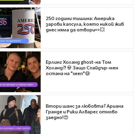
250 години тишина: Америка
зарови капсула, която никой жив
днес няма да отвори👀💥
Ерлинг Холанд ghost-на Том
Холанд?! 💀 Защо Спайдър-мен
остана на "seen"😅
Втори шанс за любовта? Ариана
Гранде и Рики Алварес отново
заедно!😍