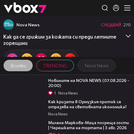
Member of
👾
Nova News
СЛЕДВАЙ
270
Как да се грижим за кожата си преди летните
горещини
Всички
TRENDING
Nova News
22:56
Новините на NOVA NEWS (07.08.2026 -
20:00)
1
Nova News
14:07
Как кризата в Ормузкия проток се
отразява на световната икономика?
Nova News
20:17
Милена Маркова-Маца посреща гости
| Черешката на тортата | 3 авг. 2026