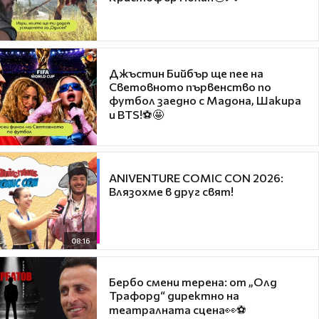
Джъстин Бийбър ще пее на
Световното първенство по
футбол заедно с Мадона, Шакира
и BTS!⚽🤩
ANIVENTURE COMIC CON 2026:
Влязохме в друг свят!
08:16
Бербо смени терена: от „Олд
Трафорд“ директно на
театралната сцена👀⚽