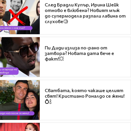
След Брадли Купър, Ирина Шейк
отново е влюбена? Новият мъж
до супермодела разпали лавина от
слухове🧐
Пи Диди излиза по-рано от
затвора? Новата дата вече е
факт!💥
Сватбата, която чакаше целият
свят! Кристиано Роналдо се жени!
💍🍾