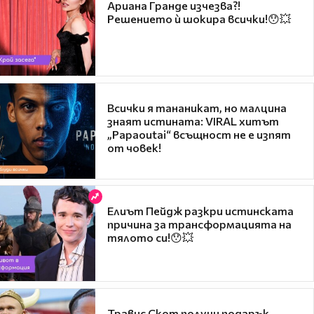
Ариана Гранде изчезва?!
Решението ѝ шокира всички!😯💥
Всички я тананикат, но малцина
знаят истината: VIRAL хитът
„Papaoutai“ всъщност не е изпят
от човек!
Елиът Пейдж разкри истинската
причина за трансформацията на
тялото си!😯💥
Травис Скот получи подарък