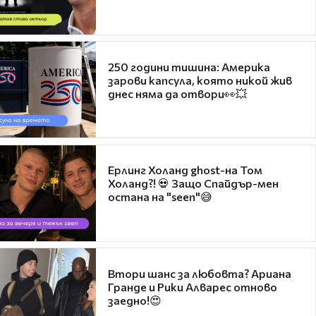
250 години тишина: Америка
зарови капсула, която никой жив
днес няма да отвори👀💥
Ерлинг Холанд ghost-на Том
Холанд?! 💀 Защо Спайдър-мен
остана на "seen"😅
Втори шанс за любовта? Ариана
Гранде и Рики Алварес отново
заедно!😍