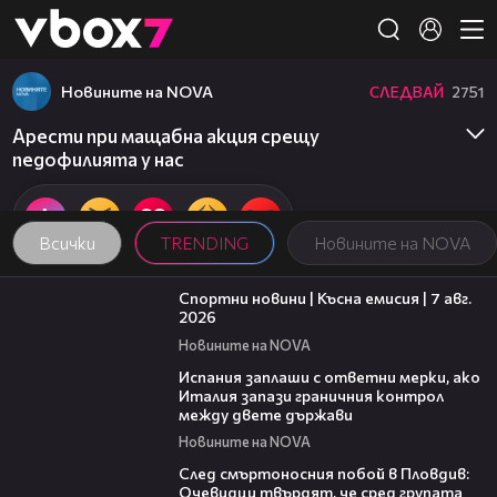
Member of
👾
Новините на NOVA
СЛЕДВАЙ
2751
Арести при мащабна акция срещу
педофилията у нас
Всички
TRENDING
Новините на NOVA
03:46
Спортни новини | Късна емисия | 7 авг.
2026
Новините на NOVA
00:51
Испания заплаши с ответни мерки, ако
Италия запази граничния контрол
между двете държави
Новините на NOVA
09:32
След смъртоносния побой в Пловдив:
Очевидци твърдят, че сред групата