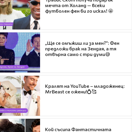
мечта от Холанд — всеки
футболен фен би го искал! 🤩
„Ще се омъжиш ли за мен?“: Фен
предложи брак на Зендая, а тя
отвърна само с три думи😅
Кралят на YouTube – младоженец:
MrBeast се ожени!💍🥰
Кой съсипа Фантастичната