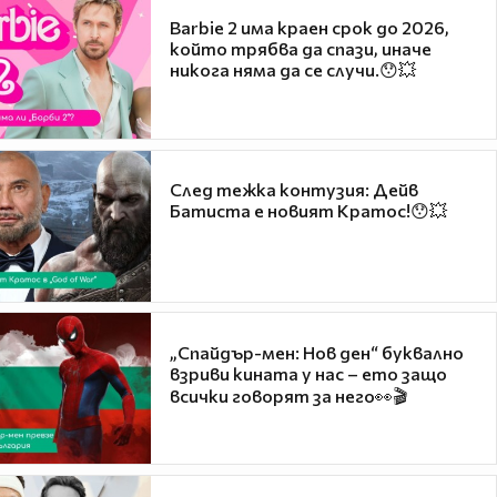
Barbie 2 има краен срок до 2026,
който трябва да спази, иначе
никога няма да се случи.😯💥
След тежка контузия: Дейв
Батиста е новият Кратос!😯💥
„Спайдър-мен: Нов ден“ буквално
взриви кината у нас – ето защо
всички говорят за него👀🎬