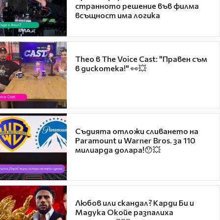
странното решение във филма
всъщност има логика
Theo в The Voice Cast: "Правен съм
в дискотека!" 👀💥
Съдията отложи сливането на
Paramount и Warner Bros. за 110
милиарда долара!😯💥
Любов или скандал? Карди Би и
Мадука Окойе разпалиха