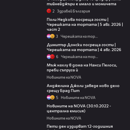
тийнейджъри е имало и момичета
2
Здравей България
13:03
Поли Недкова посреща гости |
Черешката на тортата | 5 авг. 2026 |
част 2
3
Черешката на тортата
17:43
Димитър Донски посреща гости |
Черешката на тортата | 4 авг. 2026
6
Черешката на тортата
01:10
Мъж нахлу в дома на Нанси Пелоси,
преби съпруга ѝ
Новините на NOVA
02:40
Анджелина Джоли заведе ново дело
срещу Брад Пит
5
Новините на NOVA
30:29
Новините на NOVA (30.10.2022 -
централна емисия)
Новините на NOVA
00:44
Пети ден издирват 12-годишния