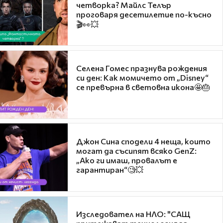
четворка? Майлс Телър
проговаря десетилетие по-късно
🎬👀💥
Селена Гомес празнува рождения
си ден: Как момичето от „Disney“
се превърна в световна икона🤩🎂
Джон Сина сподели 4 неща, които
могат да съсипят всяко GenZ:
„Ако ги имаш, провалът е
гарантиран“🧐💥
Изследовател на НЛО: "САЩ