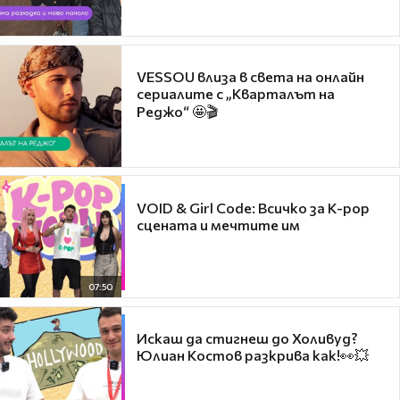
VESSOU влиза в света на онлайн
сериалите с „Кварталът на
Реджо“ 🤩🎬
VOID & Girl Code: Всичко за K-pop
сцената и мечтите им
07:50
Искаш да стигнеш до Холивуд?
Юлиан Костов разкрива как!👀💥