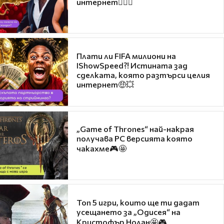
интернет❤️‍🔥🔥
Плати ли FIFA милиони на
IShowSpeed?! Истината зад
сделката, която разтърси целия
интернет🤑💥
„Game of Thrones“ най-накрая
получава PC версията която
чакахме🎮🤩
Топ 5 игри, които ще ти дадат
усещането за „Одисея“ на
Кристофър Нолан🤩🎮