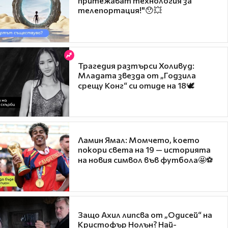
притежават технология за
телепортация!"😯💥
Трагедия разтърси Холивуд:
Младата звезда от „Годзила
срещу Конг“ си отиде на 18🕊️
Ламин Ямал: Момчето, което
покори света на 19 — историята
на новия символ във футбола🤩⚽
Защо Ахил липсва от „Одисей“ на
Кристофър Нолън? Най-