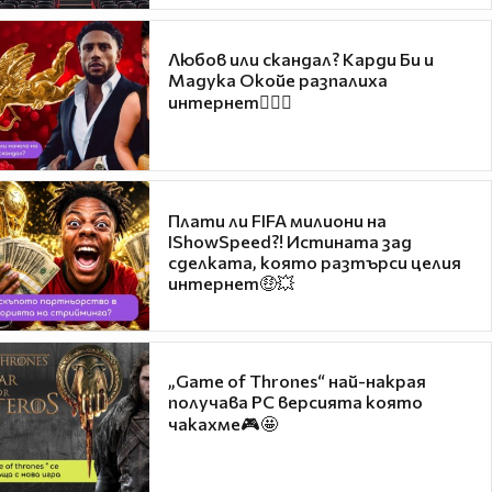
Любов или скандал? Карди Би и
Мадука Окойе разпалиха
интернет❤️‍🔥🔥
Плати ли FIFA милиони на
IShowSpeed?! Истината зад
сделката, която разтърси целия
интернет🤑💥
„Game of Thrones“ най-накрая
получава PC версията която
чакахме🎮🤩