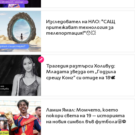
Изследовател на НЛО: "САЩ
притежават технология за
телепортация!"😯💥
Трагедия разтърси Холивуд:
Младата звезда от „Годзила
срещу Конг“ си отиде на 18🕊️
Ламин Ямал: Момчето, което
покори света на 19 — историята
на новия символ във футбола🤩⚽