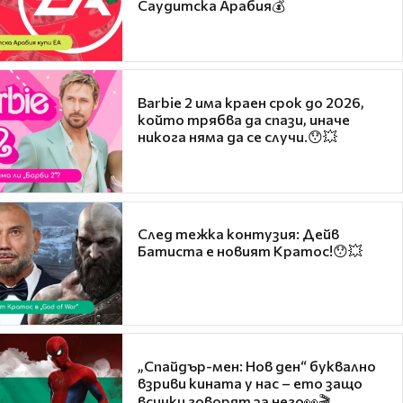
Саудитска Арабия💰
Barbie 2 има краен срок до 2026,
който трябва да спази, иначе
никога няма да се случи.😯💥
След тежка контузия: Дейв
Батиста е новият Кратос!😯💥
„Спайдър-мен: Нов ден“ буквално
взриви кината у нас – ето защо
всички говорят за него👀🎬