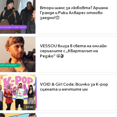
Втори шанс за любовта? Ариана
Гранде и Рики Алварес отново
заедно!😍
VESSOU влиза в света на онлайн
сериалите с „Кварталът на
Реджо“ 🤩🎬
VOID & Girl Code: Всичко за K-pop
сцената и мечтите им
07:50