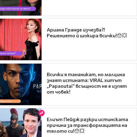
Ариана Гранде изчезва?!
Решението ѝ шокира всички!😯💥
Всички я тананикат, но малцина
знаят истината: VIRAL хитът
„Papaoutai“ всъщност не е изпят
от човек!
Елиът Пейдж разкри истинската
причина за трансформацията на
тялото си!😯💥