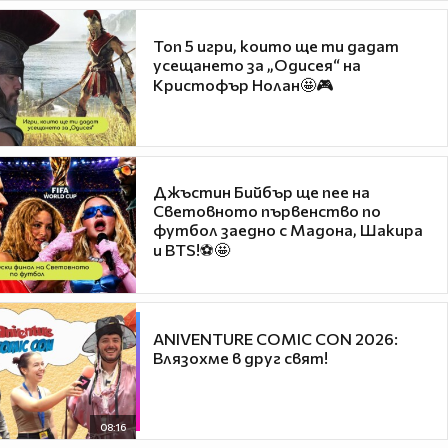
Топ 5 игри, които ще ти дадат
усещането за „Одисея“ на
Кристофър Нолан🤩🎮
Джъстин Бийбър ще пее на
Световното първенство по
футбол заедно с Мадона, Шакира
и BTS!⚽🤩
ANIVENTURE COMIC CON 2026:
Влязохме в друг свят!
08:16