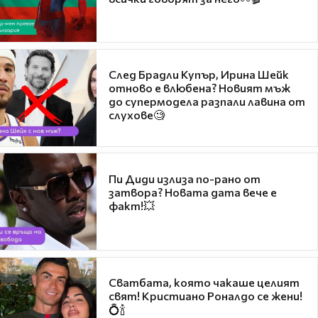
След Брадли Купър, Ирина Шейк
отново е влюбена? Новият мъж
до супермодела разпали лавина от
слухове🧐
Пи Диди излиза по-рано от
затвора? Новата дата вече е
факт!💥
Сватбата, която чакаше целият
свят! Кристиано Роналдо се жени!
💍🍾