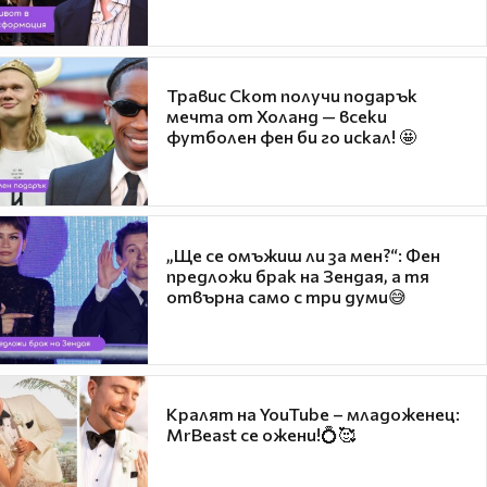
Травис Скот получи подарък
мечта от Холанд — всеки
футболен фен би го искал! 🤩
„Ще се омъжиш ли за мен?“: Фен
предложи брак на Зендая, а тя
отвърна само с три думи😅
Кралят на YouTube – младоженец:
MrBeast се ожени!💍🥰