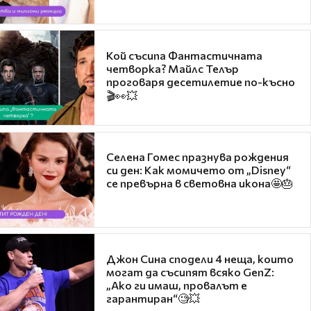
Кой съсипа Фантастичната
четворка? Майлс Телър
проговаря десетилетие по-късно
🎬👀💥
Селена Гомес празнува рождения
си ден: Как момичето от „Disney“
се превърна в световна икона🤩🎂
Джон Сина сподели 4 неща, които
могат да съсипят всяко GenZ:
„Ако ги имаш, провалът е
гарантиран“🧐💥