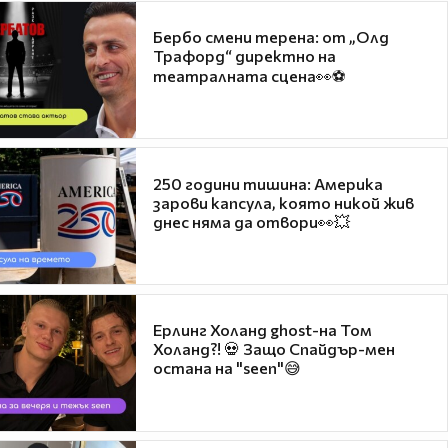
Бербо смени терена: от „Олд
Трафорд“ директно на
театралната сцена👀⚽
250 години тишина: Америка
зарови капсула, която никой жив
днес няма да отвори👀💥
Ерлинг Холанд ghost-на Том
Холанд?! 💀 Защо Спайдър-мен
остана на "seen"😅