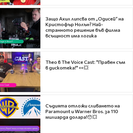
Защо Ахил липсва от „Одисей“ на
Кристофър Нолън? Най-
странното решение във филма
всъщност има логика
Theo в The Voice Cast: "Правен съм
в дискотека!" 👀💥
Съдията отложи сливането на
Paramount и Warner Bros. за 110
милиарда долара!😯💥