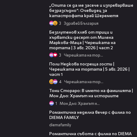
„Опита се да ме засече и изпреварваше
безразсъдно“: Очевидец за
катастрофата край Шереметя
3
Здравей България
15:35
Безглутенов хляб от трици и
хърватски десерт от Милена
Маркова-Маца | Черешката на
тортата | 3 авг. 2026 | част 2
3
Черешката на тортата
19:25
Поли Недкова посреща гости |
Черешката на тортата | 5 авг. 2026 |
част 1
4
Черешката на тортата
01:17:16
Тони Стораро: В името на фамилията |
Мон Дьо: Храмът на историите
1
Мон Дьо: Храмът на историите
00:20
Романтична неделна вечер с филма по
DIEMA FAMILY
diemafamily
00:21
Романтична събота с филма по DIEMA