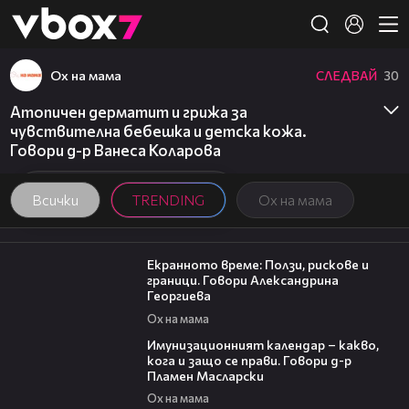
Member of
👾
Ох на мама
СЛЕДВАЙ
30
Атопичен дерматит и грижа за
чувствителна бебешка и детска кожа.
Говори д-р Ванеса Коларова
Всички
TRENDING
Ох на мама
22:19
Екранното време: Ползи, рискове и
граници. Говори Александрина
Георгиева
Ох на мама
24:07
Имунизационният календар – какво,
кога и защо се прави. Говори д-р
Пламен Масларски
Ох на мама
06:38