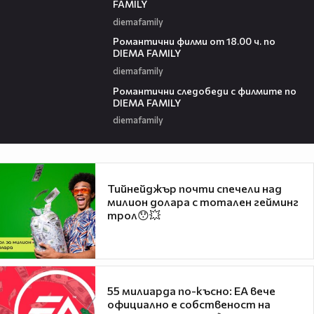
FAMILY
diemafamily
00:36
Романтични филми от 18.00 ч. по
DIEMA FAMILY
diemafamily
00:36
Романтични следобеди с филмите по
DIEMA FAMILY
diemafamily
Тийнейджър почти спечели над
милион долара с тотален гейминг
трол😯💥
55 милиарда по-късно: EA вече
официално е собственост на