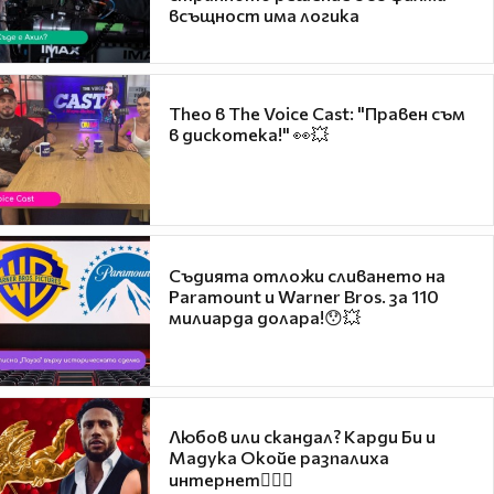
всъщност има логика
Theo в The Voice Cast: "Правен съм
в дискотека!" 👀💥
Съдията отложи сливането на
Paramount и Warner Bros. за 110
милиарда долара!😯💥
Любов или скандал? Карди Би и
Мадука Окойе разпалиха
интернет❤️‍🔥🔥