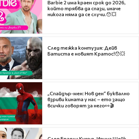
Barbie 2 има краен срок до 2026,
който трябва да спази, иначе
никога няма да се случи.😯💥
След тежка контузия: Дейв
Батиста е новият Кратос!😯💥
„Спайдър-мен: Нов ден“ буквално
взриви кината у нас – ето защо
всички говорят за него👀🎬
След Брадли Купър, Ирина Шейк