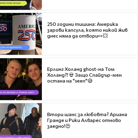
250 години тишина: Америка
зарови капсула, която никой жив
днес няма да отвори👀💥
Ерлинг Холанд ghost-на Том
Холанд?! 💀 Защо Спайдър-мен
остана на "seen"😅
Втори шанс за любовта? Ариана
Гранде и Рики Алварес отново
заедно!😍