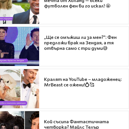
мечта от Холанд — всеки
футболен фен би го искал! 🤩
„Ще се омъжиш ли за мен?“: Фен
предложи брак на Зендая, а тя
отвърна само с три думи😅
Кралят на YouTube – младоженец:
MrBeast се ожени!💍🥰
Кой съсипа Фантастичната
четворка? Майлс Телър