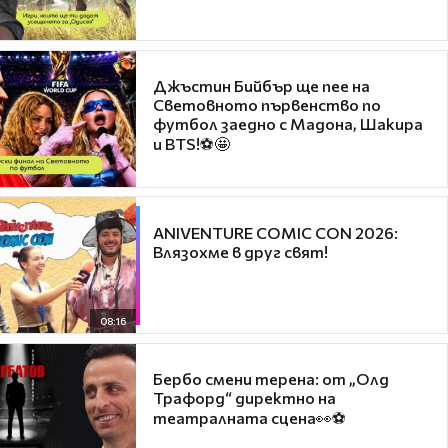
Джъстин Бийбър ще пее на
Световното първенство по
футбол заедно с Мадона, Шакира
и BTS!⚽🤩
ANIVENTURE COMIC CON 2026:
Влязохме в друг свят!
08:16
Бербо смени терена: от „Олд
Трафорд“ директно на
театралната сцена👀⚽