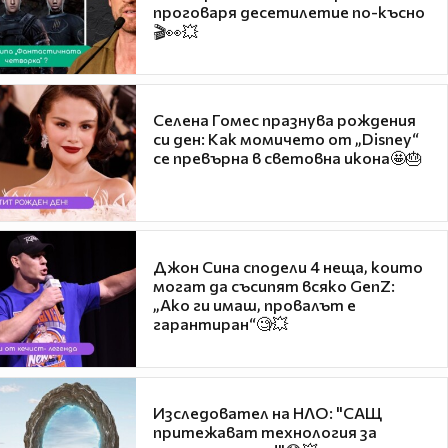
проговаря десетилетие по-късно
🎬👀💥
Селена Гомес празнува рождения
си ден: Как момичето от „Disney“
се превърна в световна икона🤩🎂
Джон Сина сподели 4 неща, които
могат да съсипят всяко GenZ:
„Ако ги имаш, провалът е
гарантиран“🧐💥
Изследовател на НЛО: "САЩ
притежават технология за