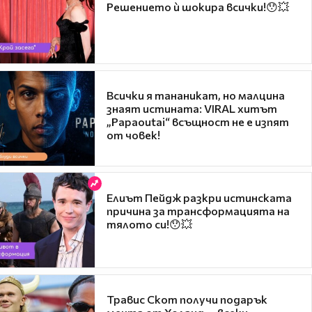
Решението ѝ шокира всички!😯💥
Всички я тананикат, но малцина
знаят истината: VIRAL хитът
„Papaoutai“ всъщност не е изпят
от човек!
Елиът Пейдж разкри истинската
причина за трансформацията на
тялото си!😯💥
Травис Скот получи подарък