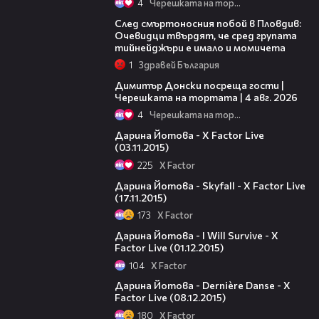
4
Черешката на тортата
09:32
След смъртоносния побой в Пловдив:
Очевидци твърдят, че сред групата
тийнейджъри е имало и момичета
1
Здравей България
17:43
Димитър Донски посреща гости |
Черешката на тортата | 4 авг. 2026
4
Черешката на тортата
05:39
Дарина Йотова - X Factor Live
(03.11.2015)
225
X Factor
05:37
Дарина Йотова - Skyfall - X Factor Live
(17.11.2015)
173
X Factor
09:15
Дарина Йотова - I Will Survive - X
Factor Live (01.12.2015)
104
X Factor
09:04
Дарина Йотова - Dernière Danse‬ - X
Factor Live (08.12.2015)
180
X Factor