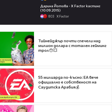
06:54
Дарина Йотова - X Factor кастинг
(10.09.2015)
803
X Factor
Тийнейджър почти спечели над
милион долара с тотален гейминг
трол😯💥
55 милиарда по-късно: EA вече
официално е собственост на
Саудитска Арабия💰