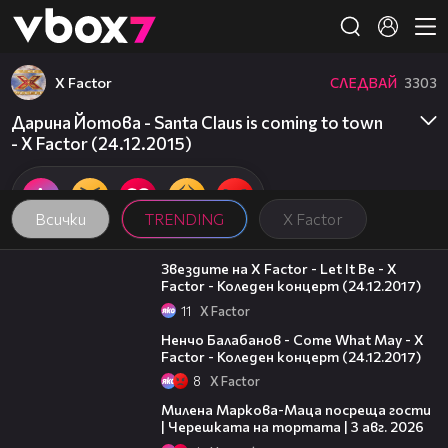
Member of
👾
X Factor
СЛЕДВАЙ
3303
Дарина Йотова - Santa Claus is coming to town
- X Factor (24.12.2015)
Всички
TRENDING
X Factor
03:36
Звездите на X Factor - Let It Be - X
Factor - Коледен концерт (24.12.2017)
11
X Factor
02:23
Ненчо Балабанов - Come What May - X
Factor - Коледен концерт (24.12.2017)
8
X Factor
20:17
Милена Маркова-Маца посреща гости
| Черешката на тортата | 3 авг. 2026