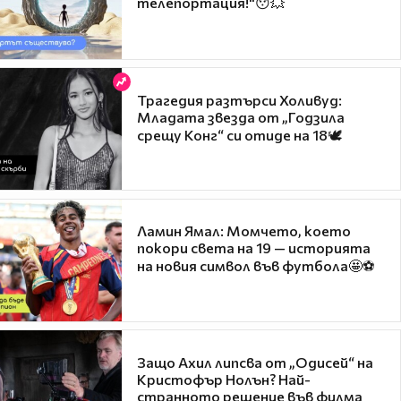
телепортация!"😯💥
Трагедия разтърси Холивуд:
Младата звезда от „Годзила
срещу Конг“ си отиде на 18🕊️
Ламин Ямал: Момчето, което
покори света на 19 — историята
на новия символ във футбола🤩⚽
Защо Ахил липсва от „Одисей“ на
Кристофър Нолън? Най-
странното решение във филма