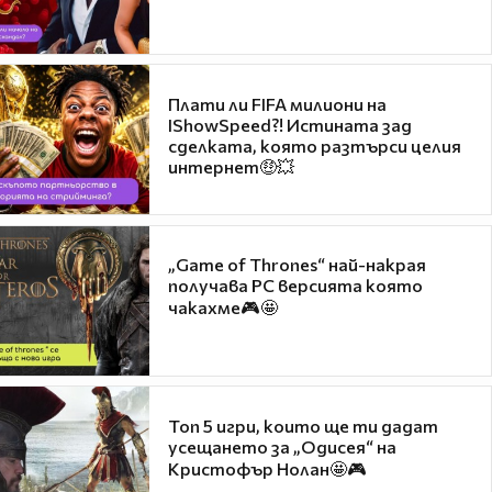
Плати ли FIFA милиони на
IShowSpeed?! Истината зад
сделката, която разтърси целия
интернет🤑💥
„Game of Thrones“ най-накрая
получава PC версията която
чакахме🎮🤩
Топ 5 игри, които ще ти дадат
усещането за „Одисея“ на
Кристофър Нолан🤩🎮