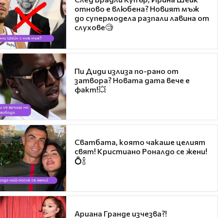
отново е влюбена? Новият мъж
до супермодела разпали лавина от
слухове🧐
Пи Диди излиза по-рано от
затвора? Новата дата вече е
факт!💥
Сватбата, която чакаше целият
свят! Кристиано Роналдо се жени!
💍🍾
Ариана Гранде изчезва?!