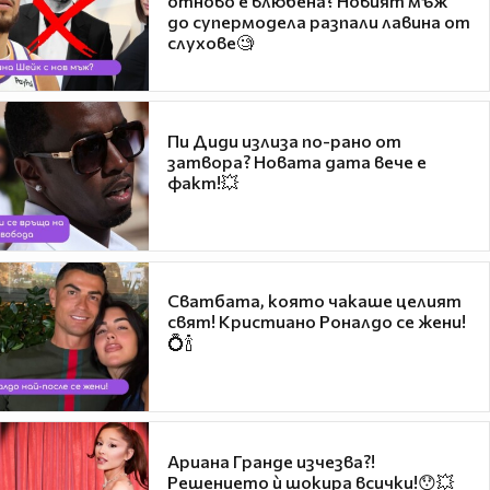
отново е влюбена? Новият мъж
до супермодела разпали лавина от
слухове🧐
Пи Диди излиза по-рано от
затвора? Новата дата вече е
факт!💥
Сватбата, която чакаше целият
свят! Кристиано Роналдо се жени!
💍🍾
Ариана Гранде изчезва?!
Решението ѝ шокира всички!😯💥