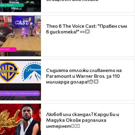
Theo в The Voice Cast: "Правен съм
в дискотека!" 👀💥
Съдията отложи сливането на
Paramount и Warner Bros. за 110
милиарда долара!😯💥
Любов или скандал? Карди Би и
Мадука Окойе разпалиха
интернет❤️‍🔥🔥