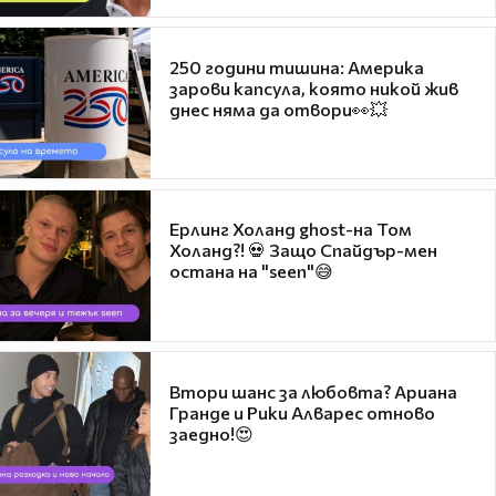
250 години тишина: Америка
зарови капсула, която никой жив
днес няма да отвори👀💥
Ерлинг Холанд ghost-на Том
Холанд?! 💀 Защо Спайдър-мен
остана на "seen"😅
Втори шанс за любовта? Ариана
Гранде и Рики Алварес отново
заедно!😍