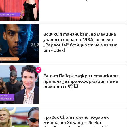
Всички я тананикат, но малцина
знаят истината: VIRAL хитът
„Papaoutai“ всъщност не е изпят
от човек!
Елиът Пейдж разкри истинската
причина за трансформацията на
тялото си!😯💥
Травис Скот получи подарък
мечта от Холанд — всеки