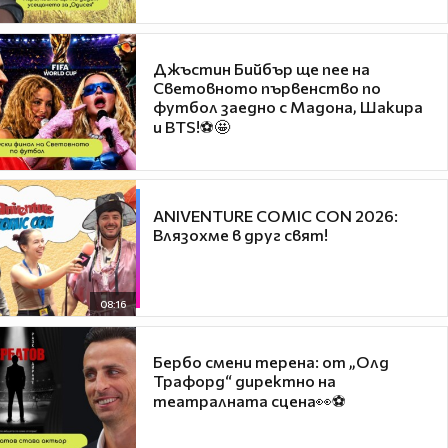
Джъстин Бийбър ще пее на
Световното първенство по
футбол заедно с Мадона, Шакира
и BTS!⚽🤩
ANIVENTURE COMIC CON 2026:
Влязохме в друг свят!
08:16
Бербо смени терена: от „Олд
Трафорд“ директно на
театралната сцена👀⚽