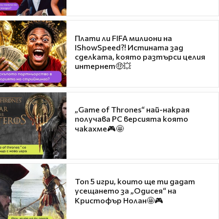
Плати ли FIFA милиони на
IShowSpeed?! Истината зад
сделката, която разтърси целия
интернет🤑💥
„Game of Thrones“ най-накрая
получава PC версията която
чакахме🎮🤩
Топ 5 игри, които ще ти дадат
усещането за „Одисея“ на
Кристофър Нолан🤩🎮