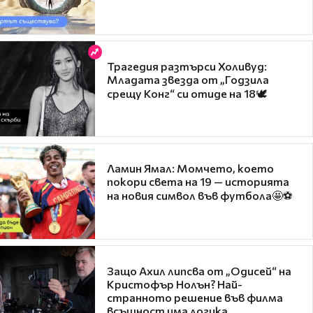
Трагедия разтърси Холивуд:
Младата звезда от „Годзила
срещу Конг“ си отиде на 18🕊️
Ламин Ямал: Момчето, което
покори света на 19 — историята
на новия символ във футбола🤩⚽
Защо Ахил липсва от „Одисей“ на
Кристофър Нолън? Най-
странното решение във филма
всъщност има логика