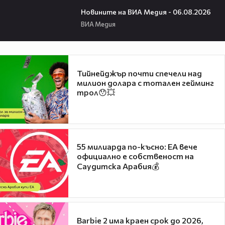
22:43
Новините на ВИА Медия - 06.08.2026
ВИА Медия
Тийнейджър почти спечели над
милион долара с тотален гейминг
трол😯💥
55 милиарда по-късно: EA вече
официално е собственост на
Саудитска Арабия💰
Barbie 2 има краен срок до 2026,