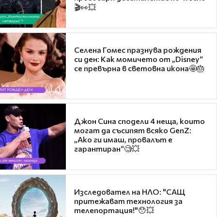
🎬👀💥
Селена Гомес празнува рождения
си ден: Как момичето от „Disney“
се превърна в световна икона🤩🎂
Джон Сина сподели 4 неща, които
могат да съсипят всяко GenZ:
„Ако ги имаш, провалът е
гарантиран“🧐💥
Изследовател на НЛО: "САЩ
притежават технология за
телепортация!"😯💥