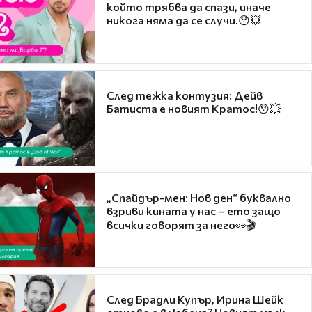
който трябва да спази, иначе
никога няма да се случи.😯💥
След тежка контузия: Дейв
Батиста е новият Кратос!😯💥
„Спайдър-мен: Нов ден“ буквално
взриви кината у нас – ето защо
всички говорят за него👀🎬
След Брадли Купър, Ирина Шейк