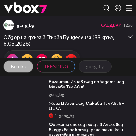
Member of
👾
gong_bg
СЛЕДВАЙ
1256
Обзор на кръга в Първа Бундеслига (33 кръг,
6.05.2026)
Всички
TRENDING
gong_bg
06:38
Валентин Илиев след победата над
Макаби Тел Авив
gong_bg
02:27
Жоел Цварц след Макаби Тел Авив -
ЦСКА
1
gong_bg
00:06
Фирмата със седалище в Лясковец
внедрява роботизирана техника и
изкуствен интелект