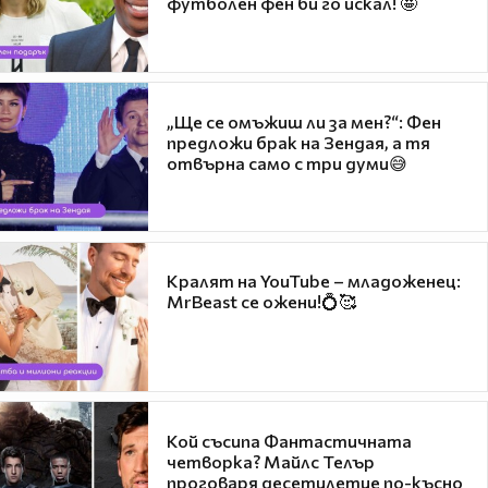
футболен фен би го искал! 🤩
„Ще се омъжиш ли за мен?“: Фен
предложи брак на Зендая, а тя
отвърна само с три думи😅
Кралят на YouTube – младоженец:
MrBeast се ожени!💍🥰
Кой съсипа Фантастичната
четворка? Майлс Телър
проговаря десетилетие по-късно