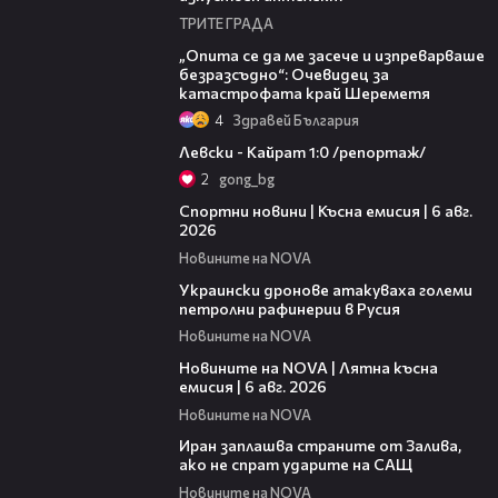
ТРИТЕ ГРАДА
06:38
„Опита се да ме засече и изпреварваше
безразсъдно“: Очевидец за
катастрофата край Шереметя
4
Здравей България
05:57
Левски - Кайрат 1:0 /репортаж/
2
gong_bg
04:51
Спортни новини | Късна емисия | 6 авг.
2026
Новините на NOVA
00:41
Украински дронове атакуваха големи
петролни рафинерии в Русия
Новините на NOVA
20:26
Новините на NOVA | Лятна късна
емисия | 6 авг. 2026
Новините на NOVA
00:41
Иран заплашва страните от Залива,
ако не спрат ударите на САЩ
Новините на NOVA