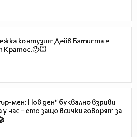
ежка контузия: Дейв Батиста е
 Кратос!😯💥
ър-мен: Нов ден“ буквално взриви
 у нас – ето защо всички говорят за
🎬