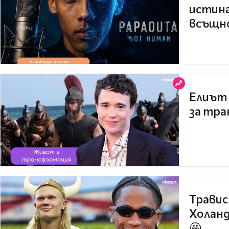
истина
всъщно
Елиът 
за тра
Травис
Холанд
🤩