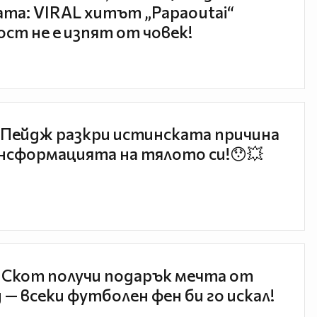
та: VIRAL хитът „Papaoutai“
ст не е изпят от човек!
Пейдж разкри истинската причина
нсформацията на тялото си!😯💥
 Скот получи подарък мечта от
 — всеки футболен фен би го искал!