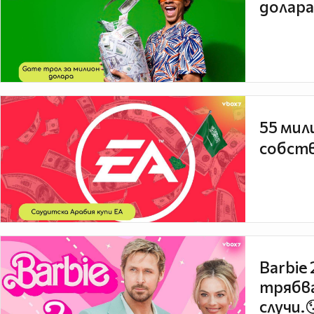
долара
55 мил
собств
Barbie
трябва
случи.