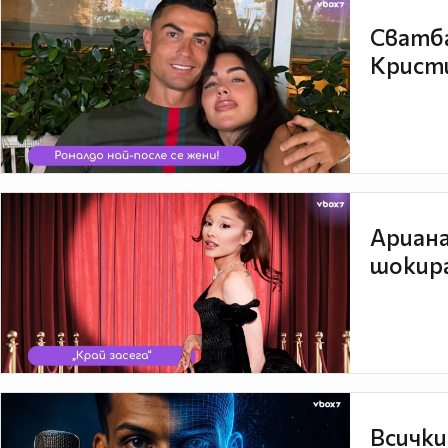
Сватба
Кристи
Ариана
шокира
Всички