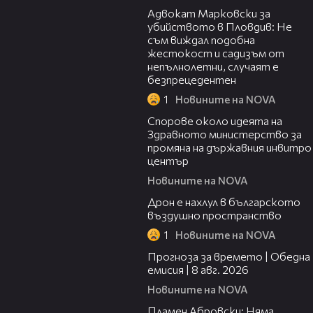
Адвокат Марковски за
убийството в Пловдив: Не
съм виждал подобна
жестокост и садизъм от
непълнолетни, случаят е
безпрецедентен
1
Новините на NOVA
00:50
Спорове около идеята на
Здравното министерство за
промяна на държавния инвитро
център
Новините на NOVA
07:30
Дрон е нахлул в българското
въздушно пространство
1
Новините на NOVA
02:03
Прогноза за времето | Обедна
емисия | 8 авг. 2026
Новините на NOVA
01:19
Пламен Абровски: Няма