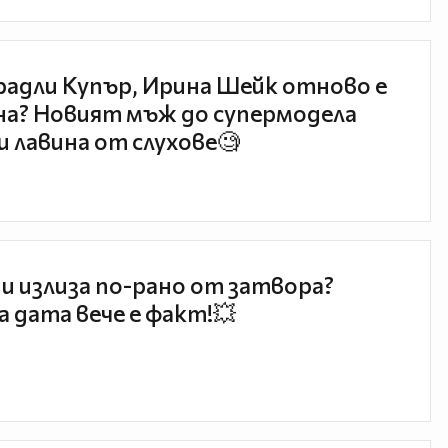
радли Купър, Ирина Шейк отново е
а? Новият мъж до супермодела
и лавина от слухове🧐
и излиза по-рано от затвора?
 дата вече е факт!💥