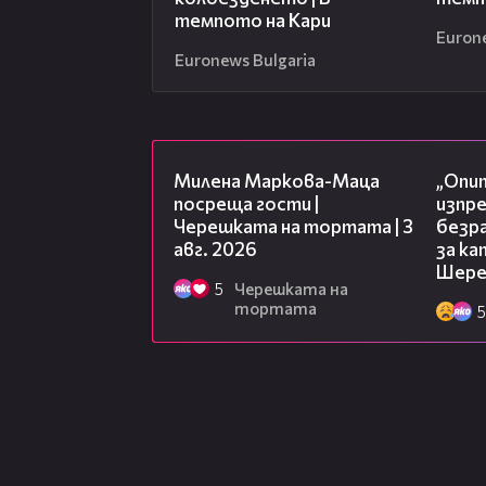
темпото на Кари
Euron
Euronews Bulgaria
20:17
Милена Маркова-Маца
„Опит
посреща гости |
изпр
Черешката на тортата | 3
безр
авг. 2026
за к
Шере
5
Черешката на
тортата
5