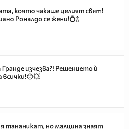
та, която чакаше целият свят!
ано Роналдо се жени!💍🍾
 Гранде изчезва?! Решението ѝ
 всички!😯💥
 я тананикат, но малцина знаят