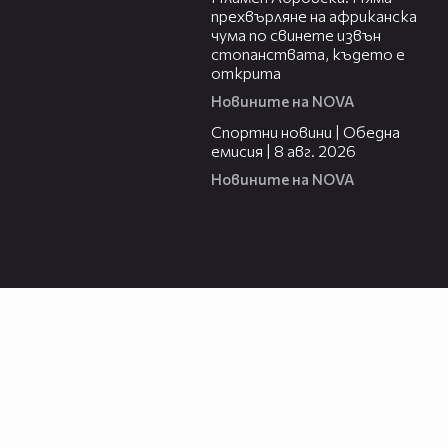
прехвърляне на африканска
чума по свинете извън
стопанствата, където е
открита
Новините на NOVA
03:31
Спортни новини | Обедна
емисия | 8 aвг. 2026
Новините на NOVA