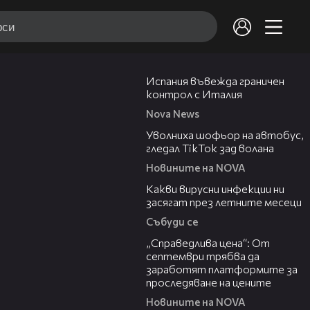
00:47
Испания въвежда граничен
контрол с Италия
Nova News
00:19
Уволниха шофьор на автобус,
гледал TikTok зад волана
Новините на NOVA
03:37
Какви вирусни инфекции ни
засягат през летните месеци
Събуди се
03:12
„Справедлива цена“: От
септември трябва да
заработят платформите за
проследяване на цените
Новините на NOVA
01:06