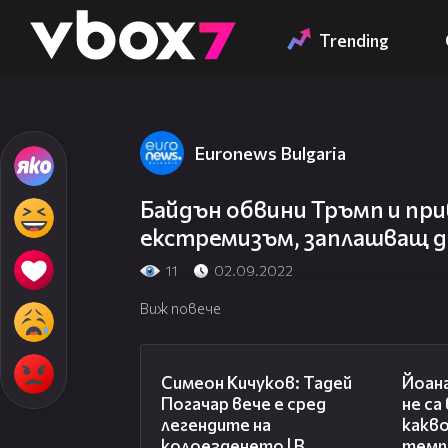
Member of
👾
Trending
Euronews Bulgaria
Байдън обвини Тръмп и пр
екстремизъм, заплашващ 
11
02.09.2022
Виж повече
11:23
Симеон Кичуков: Тадей
Йоан
Погачар вече е сред
не са
легендите на
какво
колоезденето | В
темп