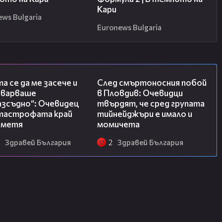
Кари
ews Bulgaria
Euronews Bulgaria
06:38
09:32
а се да ме засече и
След смъртоносния побой
еварваше
в Пловдив: Очевидци
азсъдно“: Очевидец
твърдят, че сред групата
атастрофата край
тийнейджъри е имало и
метя
момичета
Здравей България
2
Здравей България