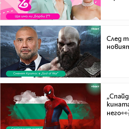
След т
новият
„Спайд
кината
него👀