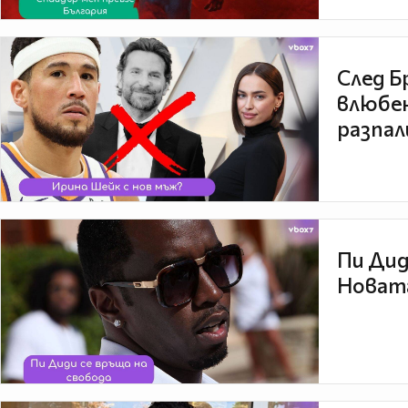
След Б
влюбен
разпал
Пи Дид
Новата