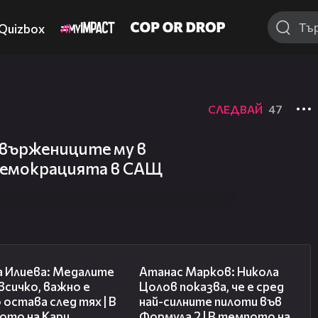
Quizbox
СЛЕДВАЙ
47
ивържениците му в
демокрацията в САЩ
14:33
18:25
а Илиева: Медалите
Атанас Марков: Никола
 всичко, важно е
Цолов показва, че е сред
 остава след тях | В
най-силните пилоти във
ото на Кари
Формула 2 | В темпото на