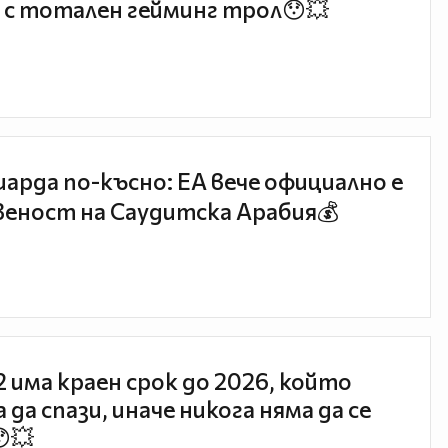
 с тотален гейминг трол😯💥
иарда по-късно: EA вече официално е
еност на Саудитска Арабия💰
 2 има краен срок до 2026, който
 да спази, иначе никога няма да се
😯💥