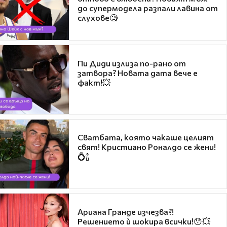
до супермодела разпали лавина от
слухове🧐
Пи Диди излиза по-рано от
затвора? Новата дата вече е
факт!💥
Сватбата, която чакаше целият
свят! Кристиано Роналдо се жени!
💍🍾
Ариана Гранде изчезва?!
Решението ѝ шокира всички!😯💥