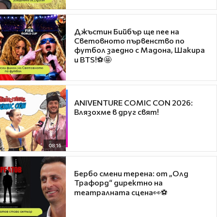
Джъстин Бийбър ще пее на
Световното първенство по
футбол заедно с Мадона, Шакира
и BTS!⚽🤩
ANIVENTURE COMIC CON 2026:
Влязохме в друг свят!
08:16
Бербо смени терена: от „Олд
Трафорд“ директно на
театралната сцена👀⚽