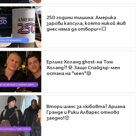
250 години тишина: Америка
зарови капсула, която никой жив
днес няма да отвори👀💥
Ерлинг Холанд ghost-на Том
Холанд?! 💀 Защо Спайдър-мен
остана на "seen"😅
Втори шанс за любовта? Ариана
Гранде и Рики Алварес отново
заедно!😍