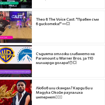
Theo в The Voice Cast: "Правен съм
в дискотека!" 👀💥
Съдията отложи сливането на
Paramount и Warner Bros. за 110
милиарда долара!😯💥
Любов или скандал? Карди Би и
Мадука Окойе разпалиха
интернет❤️‍🔥🔥