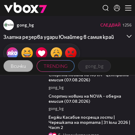
Member of
👾
gong_bg
СЛЕДВАЙ
1256
Златна резерва удари Юнайтед в самия край
Всички
TRENDING
gong_bg
05:18
Спортни новини на NOVA - централна
емисия (07.08.2026)
gong_bg
04:03
Спортни новини на NOVA - обедна
емисия (07.08.2026)
gong_bg
16:45
Енджи Касабие посреща гости |
Черешката на тортата | 31 юли 2026 |
Част 2
6
Черешката на тортата