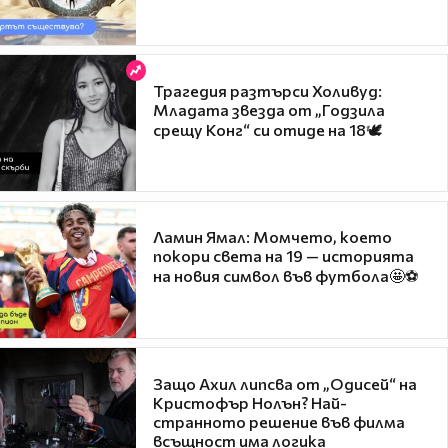
Трагедия разтърси Холивуд:
Младата звезда от „Годзила
срещу Конг“ си отиде на 18🕊️
Ламин Ямал: Момчето, което
покори света на 19 — историята
на новия символ във футбола🤩⚽
Защо Ахил липсва от „Одисей“ на
Кристофър Нолън? Най-
странното решение във филма
всъщност има логика