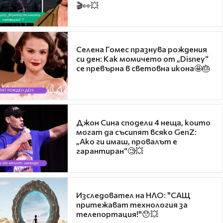
🎬👀💥
Селена Гомес празнува рождения
си ден: Как момичето от „Disney“
се превърна в световна икона🤩🎂
Джон Сина сподели 4 неща, които
могат да съсипят всяко GenZ:
„Ако ги имаш, провалът е
гарантиран“🧐💥
Изследовател на НЛО: "САЩ
притежават технология за
телепортация!"😯💥