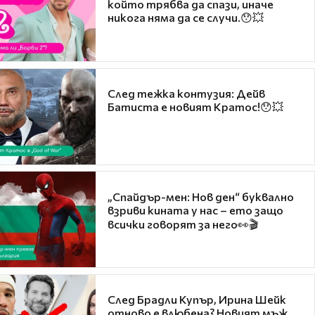
който трябва да спази, иначе
никога няма да се случи.😯💥
След тежка контузия: Дейв
Батиста е новият Кратос!😯💥
„Спайдър-мен: Нов ден“ буквално
взриви кината у нас – ето защо
всички говорят за него👀🎬
След Брадли Купър, Ирина Шейк
отново е влюбена? Новият мъж