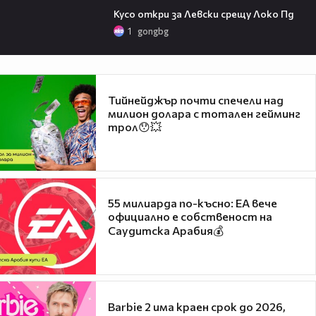
Кусо откри за Левски срещу Локо Пд
1
gongbg
Тийнейджър почти спечели над
милион долара с тотален гейминг
трол😯💥
55 милиарда по-късно: EA вече
официално е собственост на
Саудитска Арабия💰
Barbie 2 има краен срок до 2026,