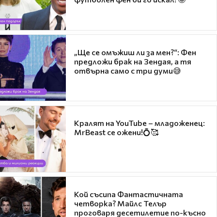
„Ще се омъжиш ли за мен?“: Фен
предложи брак на Зендая, а тя
отвърна само с три думи😅
Кралят на YouTube – младоженец:
MrBeast се ожени!💍🥰
Кой съсипа Фантастичната
четворка? Майлс Телър
проговаря десетилетие по-късно