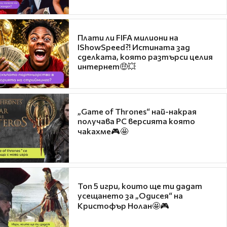
Плати ли FIFA милиони на
IShowSpeed?! Истината зад
сделката, която разтърси целия
интернет🤑💥
„Game of Thrones“ най-накрая
получава PC версията която
чакахме🎮🤩
Топ 5 игри, които ще ти дадат
усещането за „Одисея“ на
Кристофър Нолан🤩🎮