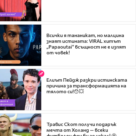
Всички я тананикат, но малцина
знаят истината: VIRAL хитът
„Papaoutai“ всъщност не е изпят
от човек!
Елиът Пейдж разкри истинската
причина за трансформацията на
тялото си!😯💥
Травис Скот получи подарък
мечта от Холанд — всеки
футболен фен би го искал! 🤩