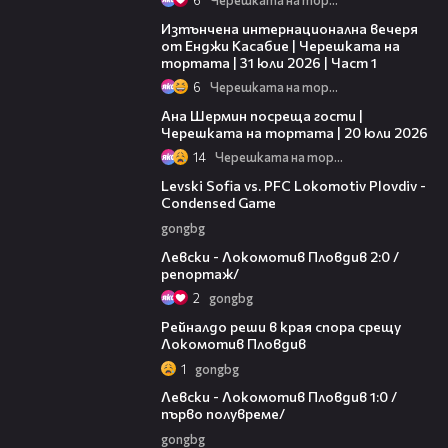
18:07
Изтънчена интернационална вечеря
от Енджи Касабие | Черешката на
тортата | 31 юли 2026 | Част 1
6
Черешката на тортата
19:47
Ана Шермин посреща гости |
Черешката на тортата | 20 юли 2026
14
Черешката на тортата
20:09
Levski Sofia vs. PFC Lokomotiv Plovdiv -
Condensed Game
gongbg
06:10
Левски - Локомотив Пловдив 2:0 /
репортаж/
2
gongbg
01:14
Рейналдо реши в края спора срещу
Локомотив Пловдив
1
gongbg
02:57
Левски - Локомотив Пловдив 1:0 /
първо полувреме/
gongbg
01:07