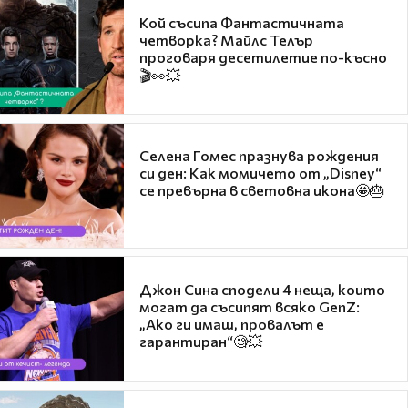
Кой съсипа Фантастичната
четворка? Майлс Телър
проговаря десетилетие по-късно
🎬👀💥
Селена Гомес празнува рождения
си ден: Как момичето от „Disney“
се превърна в световна икона🤩🎂
Джон Сина сподели 4 неща, които
могат да съсипят всяко GenZ:
„Ако ги имаш, провалът е
гарантиран“🧐💥