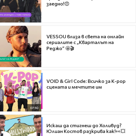
заедно!😍
VESSOU влиза в света на онлайн
сериалите с „Кварталът на
Реджо“ 🤩🎬
VOID & Girl Code: Всичко за K-pop
сцената и мечтите им
07:50
Искаш да стигнеш до Холивуд?
Юлиан Костов разкрива как!👀💥