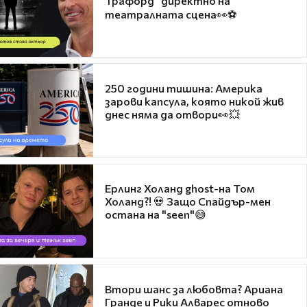
Трафорд“ директно на
театралната сцена👀⚽
250 години тишина: Америка
зарови капсула, която никой жив
днес няма да отвори👀💥
Ерлинг Холанд ghost-на Том
Холанд?! 💀 Защо Спайдър-мен
остана на "seen"😅
Втори шанс за любовта? Ариана
Гранде и Рики Алварес отново