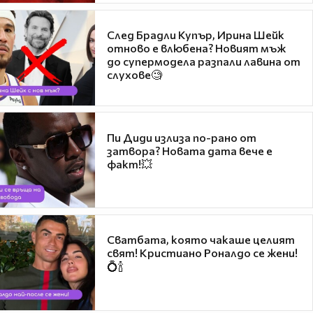
След Брадли Купър, Ирина Шейк
отново е влюбена? Новият мъж
до супермодела разпали лавина от
слухове🧐
Пи Диди излиза по-рано от
затвора? Новата дата вече е
факт!💥
Сватбата, която чакаше целият
свят! Кристиано Роналдо се жени!
💍🍾