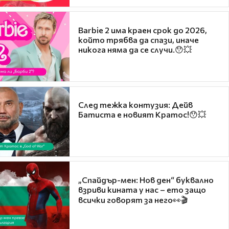
Barbie 2 има краен срок до 2026,
който трябва да спази, иначе
никога няма да се случи.😯💥
След тежка контузия: Дейв
Батиста е новият Кратос!😯💥
„Спайдър-мен: Нов ден“ буквално
взриви кината у нас – ето защо
всички говорят за него👀🎬