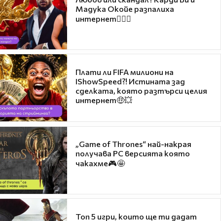
Мадука Окойе разпалиха
интернет❤️‍🔥🔥
Плати ли FIFA милиони на
IShowSpeed?! Истината зад
сделката, която разтърси целия
интернет🤑💥
„Game of Thrones“ най-накрая
получава PC версията която
чакахме🎮🤩
Топ 5 игри, които ще ти дадат