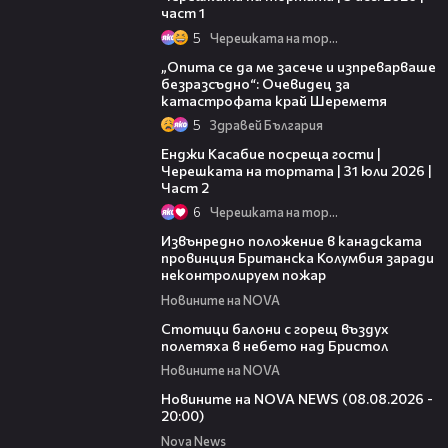
част 1
5
Черешката на тортата
06:38
„Опита се да ме засече и изпреварваше
безразсъдно“: Очевидец за
катастрофата край Шереметя
5
Здравей България
16:45
Енджи Касабие посреща гости |
Черешката на тортата | 31 юли 2026 |
Част 2
6
Черешката на тортата
00:18
Извънредно положение в канадската
провинция Британска Колумбия заради
неконтролируем пожар
Новините на NOVA
01:47
Стотици балони с горещ въздух
полетяха в небето над Бристол
Новините на NOVA
22:47
Новините на NOVA NEWS (08.08.2026 -
20:00)
Nova News