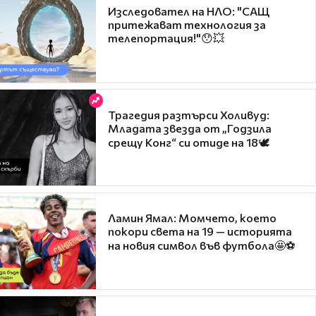
Изследовател на НЛО: "САЩ
притежават технология за
телепортация!"😯💥
Трагедия разтърси Холивуд:
Младата звезда от „Годзила
срещу Конг“ си отиде на 18🕊️
Ламин Ямал: Момчето, което
покори света на 19 — историята
на новия символ във футбола🤩⚽