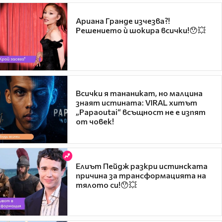
Ариана Гранде изчезва?!
Решението ѝ шокира всички!😯💥
Всички я тананикат, но малцина
знаят истината: VIRAL хитът
„Papaoutai“ всъщност не е изпят
от човек!
Елиът Пейдж разкри истинската
причина за трансформацията на
тялото си!😯💥