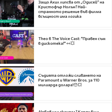
Защо Ахил липсва от „Одисей“ на
Кристофър Нолън? Най-
странното решение във филма
всъщност има логика
Theo в The Voice Cast: "Правен съм
в дискотека!" 👀💥
Съдията отложи сливането на
Paramount и Warner Bros. за 110
милиарда долара!😯💥
Любов или скандал? Карди Би и