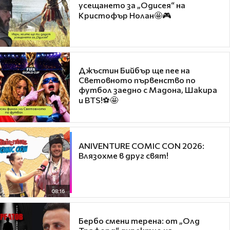
усещането за „Одисея“ на
Кристофър Нолан🤩🎮
Джъстин Бийбър ще пее на
Световното първенство по
футбол заедно с Мадона, Шакира
и BTS!⚽🤩
ANIVENTURE COMIC CON 2026:
Влязохме в друг свят!
08:16
Бербо смени терена: от „Олд