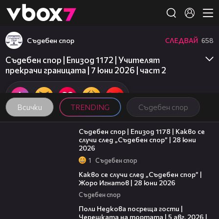
Member of
👾
Съдебен спор
СЛЕДВАЙ
658
Съдебен спор | Епизод 1172 | Учителят
прекрачи границата | 7 юни 2026 | част 2
Всички
TRENDING
Съдебен спор
47:02
Съдебен спор | Епизод 1178 | Какво се
случи след „Съдебен спор” | 28 юни
2026
1
Съдебен спор
15:58
Какво се случи след „Съдебен спор” |
Жоро Игнатов | 28 юни 2026
Съдебен спор
19:25
Поли Недкова посреща гости |
Черешката на тортата | 5 авг. 2026 |