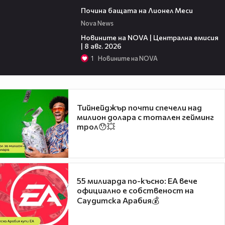
04:21
Почина бащата на Лионел Меси
Nova News
29:15
Новините на NOVA | Централна емисия
| 8 авг. 2026
1
Новините на NOVA
Тийнейджър почти спечели над
милион долара с тотален гейминг
трол😯💥
55 милиарда по-късно: EA вече
официално е собственост на
Саудитска Арабия💰