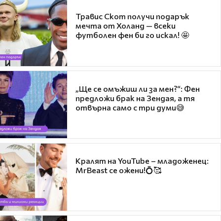
Травис Скот получи подарък
мечта от Холанд — всеки
футболен фен би го искал! 🤩
„Ще се омъжиш ли за мен?“: Фен
предложи брак на Зендая, а тя
отвърна само с три думи😅
Кралят на YouTube – младоженец:
MrBeast се ожени!💍🥰