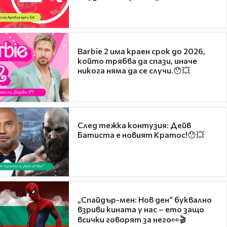
Barbie 2 има краен срок до 2026,
който трябва да спази, иначе
никога няма да се случи.😯💥
След тежка контузия: Дейв
Батиста е новият Кратос!😯💥
„Спайдър-мен: Нов ден“ буквално
взриви кината у нас – ето защо
всички говорят за него👀🎬