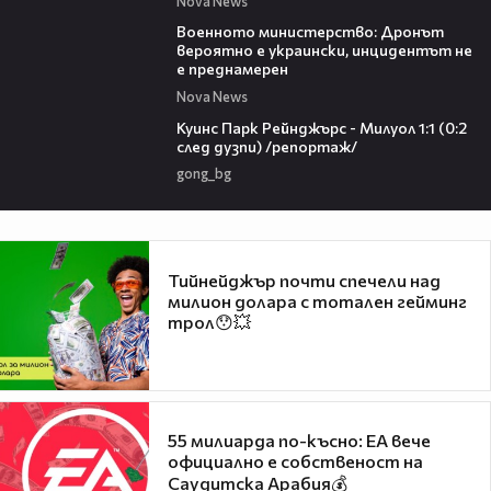
Nova News
00:23
Военното министерство: Дронът
вероятно е украински, инцидентът не
е преднамерен
Nova News
08:50
Куинс Парк Рейнджърс - Милуол 1:1 (0:2
след дузпи) /репортаж/
gong_bg
Тийнейджър почти спечели над
милион долара с тотален гейминг
трол😯💥
55 милиарда по-късно: EA вече
официално е собственост на
Саудитска Арабия💰