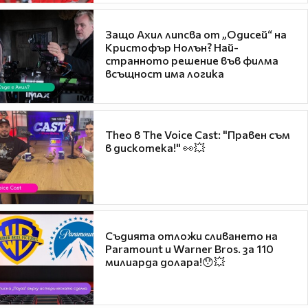
Защо Ахил липсва от „Одисей“ на
Кристофър Нолън? Най-
странното решение във филма
всъщност има логика
Theo в The Voice Cast: "Правен съм
в дискотека!" 👀💥
Съдията отложи сливането на
Paramount и Warner Bros. за 110
милиарда долара!😯💥