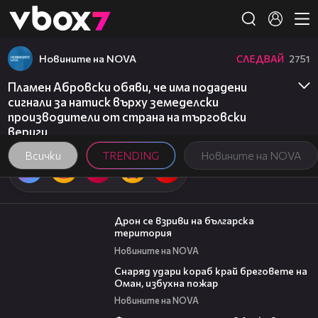
Member of
👾
Новините на NOVA
СЛЕДВАЙ
2751
Пламен Абровски обяви, че има подадени
сигнали за натиск върху земеделски
производители от страна на търговски
вериги
Всички
TRENDING
Новините на NOVA
04:22
Дрон се взриви на българска
територия
Новините на NOVA
01:04
Снаряд удари кораб край бреговете на
Оман, избухна пожар
Новините на NOVA
00:06