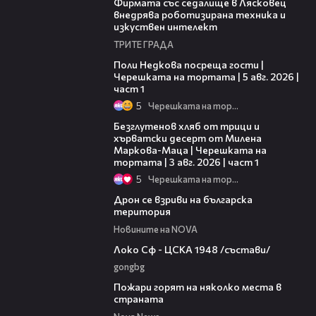
Фирмата със седалище в Лясковец
внедрява роботизирана техника и
изкуствен интелект
ТРИТЕ ГРАДА
19:25
Поли Недкова посреща гости |
Черешката на тортата | 5 авг. 2026 |
част 1
5
Черешката на тортата
16:02
Безглутенов хляб от трици и
хърватски десерт от Милена
Маркова-Маца | Черешката на
тортата | 3 авг. 2026 | част 1
5
Черешката на тортата
04:22
Дрон се взриви на българска
територия
Новините на NOVA
01:41
Локо Сф - ЦСКА 1948 /състави/
gongbg
00:31
Пожари горят на няколко места в
страната