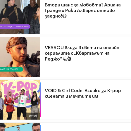
Втори шанс за любовта? Ариана
Гранде и Рики Алварес отново
заедно!😍
VESSOU влиза в света на онлайн
сериалите с „Кварталът на
Реджо“ 🤩🎬
VOID & Girl Code: Всичко за K-pop
сцената и мечтите им
07:50