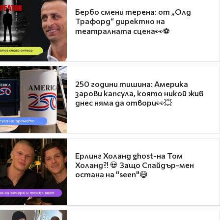
Бербо смени терена: от „Олд
Трафорд“ директно на
театралната сцена👀⚽
250 години тишина: Америка
зарови капсула, която никой жив
днес няма да отвори👀💥
Ерлинг Холанд ghost-на Том
Холанд?! 💀 Защо Спайдър-мен
остана на "seen"😅