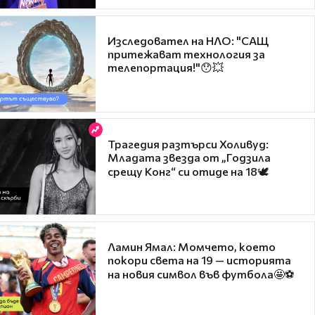
Изследовател на НЛО: "САЩ
притежават технология за
телепортация!"😯💥
Трагедия разтърси Холивуд:
Младата звезда от „Годзила
срещу Конг“ си отиде на 18🕊️
Ламин Ямал: Момчето, което
покори света на 19 — историята
на новия символ във футбола🤩⚽