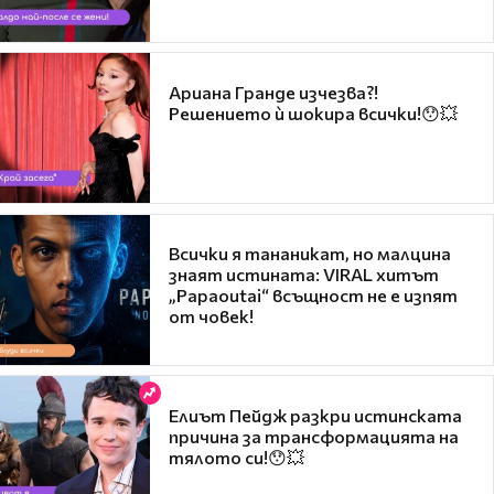
Ариана Гранде изчезва?!
Решението ѝ шокира всички!😯💥
Всички я тананикат, но малцина
знаят истината: VIRAL хитът
„Papaoutai“ всъщност не е изпят
от човек!
Елиът Пейдж разкри истинската
причина за трансформацията на
тялото си!😯💥