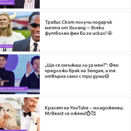
Травис Скот получи подарък
мечта от Холанд — всеки
футболен фен би го искал! 🤩
„Ще се омъжиш ли за мен?“: Фен
предложи брак на Зендая, а тя
отвърна само с три думи😅
Кралят на YouTube – младоженец:
MrBeast се ожени!💍🥰