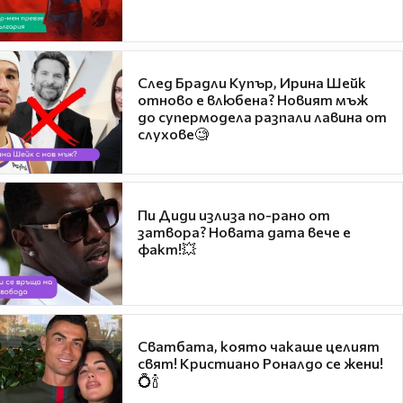
След Брадли Купър, Ирина Шейк
отново е влюбена? Новият мъж
до супермодела разпали лавина от
слухове🧐
Пи Диди излиза по-рано от
затвора? Новата дата вече е
факт!💥
Сватбата, която чакаше целият
свят! Кристиано Роналдо се жени!
💍🍾