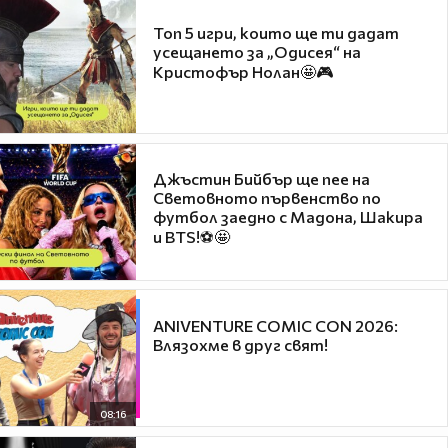
Топ 5 игри, които ще ти дадат
усещането за „Одисея“ на
Кристофър Нолан🤩🎮
Джъстин Бийбър ще пее на
Световното първенство по
футбол заедно с Мадона, Шакира
и BTS!⚽🤩
ANIVENTURE COMIC CON 2026:
Влязохме в друг свят!
08:16