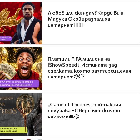
Любов или скандал? Карди Би и
Мадука Окойе разпалиха
интернет❤️‍🔥🔥
Плати ли FIFA милиони на
IShowSpeed?! Истината зад
сделката, която разтърси целия
интернет🤑💥
„Game of Thrones“ най-накрая
получава PC версията която
чакахме🎮🤩