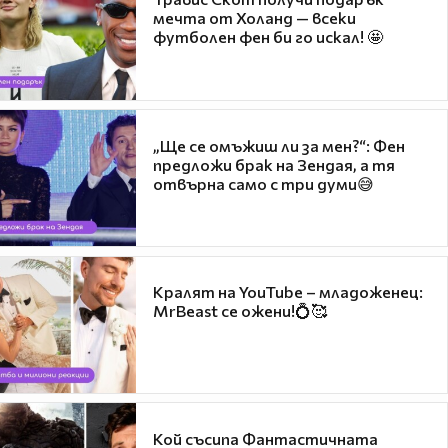
мечта от Холанд — всеки
футболен фен би го искал! 🤩
„Ще се омъжиш ли за мен?“: Фен
предложи брак на Зендая, а тя
отвърна само с три думи😅
Кралят на YouTube – младоженец:
MrBeast се ожени!💍🥰
Кой съсипа Фантастичната