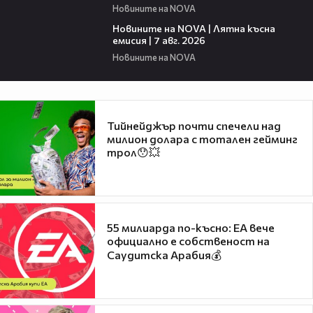
Новините на NOVA
21:18
Новините на NOVA | Лятна късна
емисия | 7 авг. 2026
Новините на NOVA
Тийнейджър почти спечели над
милион долара с тотален гейминг
трол😯💥
55 милиарда по-късно: EA вече
официално е собственост на
Саудитска Арабия💰