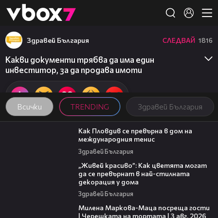
Member of
👾
Здравей България
СЛЕДВАЙ
1816
Какви документи трябва да има един
инвеститор, за да продава имоти
Всички
TRENDING
Здравей България
03:09
Как Пловдив се превърна в дом на
международния тенис
Здравей България
04:11
„Живей красиво”: Как цветята могат
да се превърнат в най-стилната
декорация у дома
Здравей България
20:17
Милена Маркова-Маца посреща гости
| Черешката на тортата | 3 авг. 2026