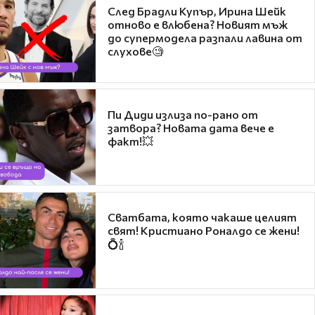
След Брадли Купър, Ирина Шейк
отново е влюбена? Новият мъж
до супермодела разпали лавина от
слухове🧐
Пи Диди излиза по-рано от
затвора? Новата дата вече е
факт!💥
Сватбата, която чакаше целият
свят! Кристиано Роналдо се жени!
💍🍾