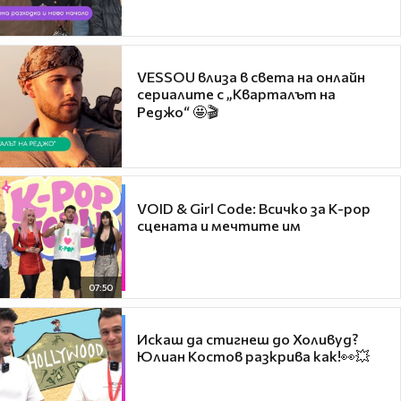
VESSOU влиза в света на онлайн
сериалите с „Кварталът на
Реджо“ 🤩🎬
VOID & Girl Code: Всичко за K-pop
сцената и мечтите им
07:50
Искаш да стигнеш до Холивуд?
Юлиан Костов разкрива как!👀💥