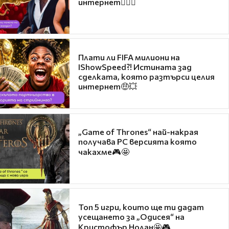
интернет❤️‍🔥🔥
Плати ли FIFA милиони на
IShowSpeed?! Истината зад
сделката, която разтърси целия
интернет🤑💥
„Game of Thrones“ най-накрая
получава PC версията която
чакахме🎮🤩
Топ 5 игри, които ще ти дадат
усещането за „Одисея“ на
Кристофър Нолан🤩🎮