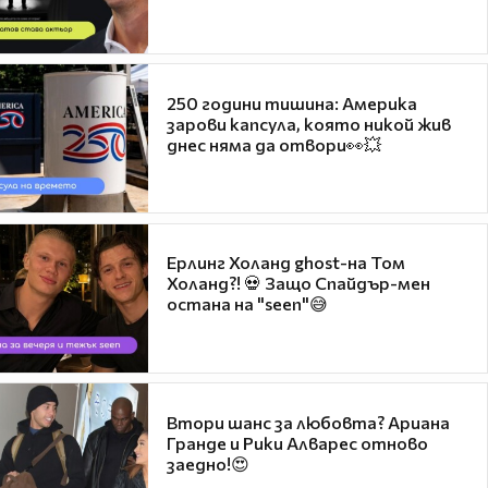
250 години тишина: Америка
зарови капсула, която никой жив
днес няма да отвори👀💥
Ерлинг Холанд ghost-на Том
Холанд?! 💀 Защо Спайдър-мен
остана на "seen"😅
Втори шанс за любовта? Ариана
Гранде и Рики Алварес отново
заедно!😍