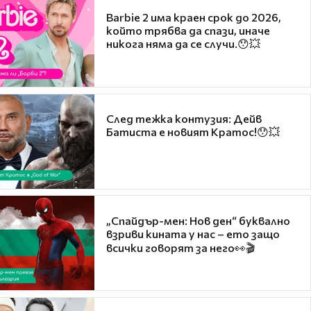
Barbie 2 има краен срок до 2026,
който трябва да спази, иначе
никога няма да се случи.😯💥
След тежка контузия: Дейв
Батиста е новият Кратос!😯💥
„Спайдър-мен: Нов ден“ буквално
взриви кината у нас – ето защо
всички говорят за него👀🎬