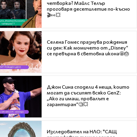
четворка? Майлс Телър
проговаря десетилетие по-късно
🎬👀💥
Селена Гомес празнува рождения
си ден: Как момичето от „Disney“
се превърна в световна икона🤩🎂
Джон Сина сподели 4 неща, които
могат да съсипят всяко GenZ:
„Ако ги имаш, провалът е
гарантиран“🧐💥
Изследовател на НЛО: "САЩ