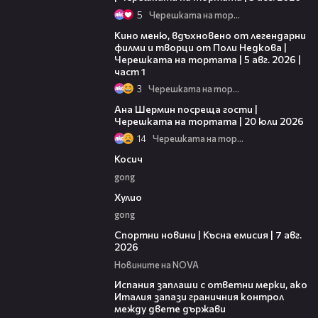
5
Черешката на тортата
15:39
Кино меню, вдъхновено от легендарни
филми и творци от Поли Недкова |
Черешката на тортата | 5 авг. 2026 |
част 1
3
Черешката на тортата
19:47
Ана Шермин посреща гости |
Черешката на тортата | 20 юли 2026
14
Черешката на тортата
10:17
Косич
gong
09:40
Хулио
gong
03:46
Спортни новини | Късна емисия | 7 авг.
2026
Новините на NOVA
00:51
Испания заплаши с ответни мерки, ако
Италия запази граничния контрол
между двете държави