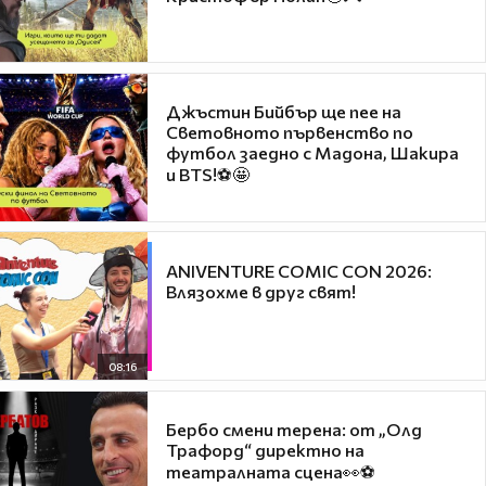
Джъстин Бийбър ще пее на
Световното първенство по
футбол заедно с Мадона, Шакира
и BTS!⚽🤩
ANIVENTURE COMIC CON 2026:
Влязохме в друг свят!
08:16
Бербо смени терена: от „Олд
Трафорд“ директно на
театралната сцена👀⚽