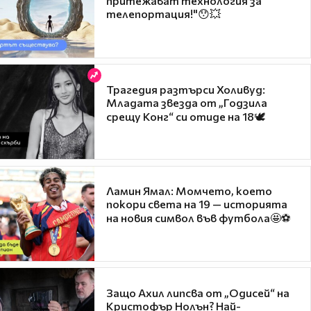
притежават технология за
телепортация!"😯💥
Трагедия разтърси Холивуд:
Младата звезда от „Годзила
срещу Конг“ си отиде на 18🕊️
Ламин Ямал: Момчето, което
покори света на 19 — историята
на новия символ във футбола🤩⚽
Защо Ахил липсва от „Одисей“ на
Кристофър Нолън? Най-