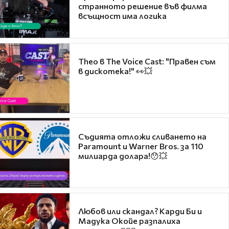
странното решение във филма
всъщност има логика
Theo в The Voice Cast: "Правен съм
в дискотека!" 👀💥
Съдията отложи сливането на
Paramount и Warner Bros. за 110
милиарда долара!😯💥
Любов или скандал? Карди Би и
Мадука Окойе разпалиха