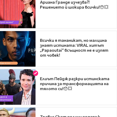
Ариана Гранде изчезва?!
Решението ѝ шокира всички!😯💥
Всички я тананикат, но малцина
знаят истината: VIRAL хитът
„Papaoutai“ всъщност не е изпят
от човек!
Елиът Пейдж разкри истинската
причина за трансформацията на
тялото си!😯💥
Травис Скот получи подарък