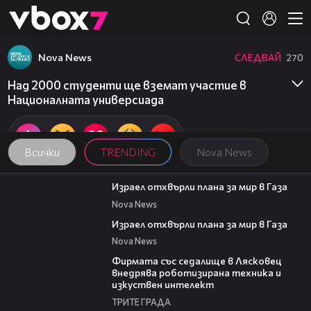
Member of
👾
Nova News
СЛЕДВАЙ
270
Над 2000 студенти ще вземат участие в
Националната универсиада
Всички
TRENDING
Nova News
00:46
Израел отхвърли плана за мир в Газа
Nova News
00:46
Израел отхвърли плана за мир в Газа
Nova News
00:06
Фирмата със седалище в Лясковец
внедрява роботизирана техника и
изкуствен интелект
ТРИТЕ ГРАДА
20:17