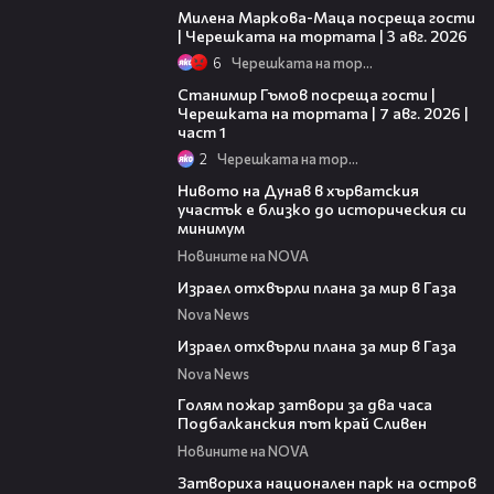
Милена Маркова-Маца посреща гости
| Черешката на тортата | 3 авг. 2026
6
Черешката на тортата
16:22
Станимир Гъмов посреща гости |
Черешката на тортата | 7 авг. 2026 |
част 1
2
Черешката на тортата
05:15
Нивото на Дунав в хърватския
участък е близко до историческия си
минимум
Новините на NOVA
00:46
Израел отхвърли плана за мир в Газа
Nova News
00:46
Израел отхвърли плана за мир в Газа
Nova News
00:36
Голям пожар затвори за два часа
Подбалканския път край Сливен
Новините на NOVA
00:50
Затвориха национален парк на остров