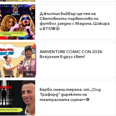
Джъстин Бийбър ще пее на
Световното първенство по
футбол заедно с Мадона, Шакира
и BTS!⚽🤩
ANIVENTURE COMIC CON 2026:
Влязохме в друг свят!
08:16
Бербо смени терена: от „Олд
Трафорд“ директно на
театралната сцена👀⚽