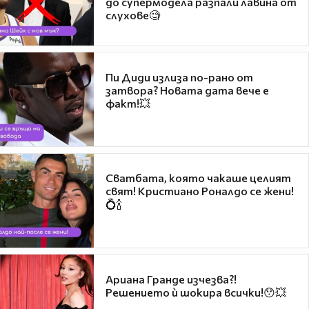
до супермодела разпали лавина от
слухове🧐
Пи Диди излиза по-рано от
затвора? Новата дата вече е
факт!💥
Сватбата, която чакаше целият
свят! Кристиано Роналдо се жени!
💍🍾
Ариана Гранде изчезва?!
Решението ѝ шокира всички!😯💥