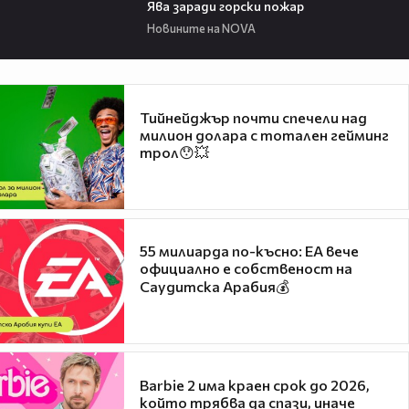
Ява заради горски пожар
Новините на NOVA
Тийнейджър почти спечели над
милион долара с тотален гейминг
трол😯💥
55 милиарда по-късно: EA вече
официално е собственост на
Саудитска Арабия💰
Barbie 2 има краен срок до 2026,
който трябва да спази, иначе