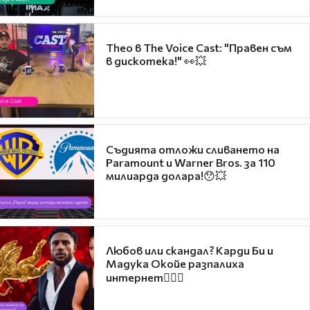
Theo в The Voice Cast: "Правен съм
в дискотека!" 👀💥
Съдията отложи сливането на
Paramount и Warner Bros. за 110
милиарда долара!😯💥
Любов или скандал? Карди Би и
Мадука Окойе разпалиха
интернет❤️‍🔥🔥