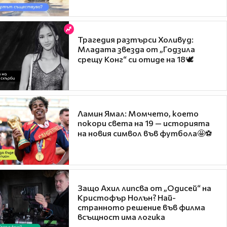
Трагедия разтърси Холивуд:
Младата звезда от „Годзила
срещу Конг“ си отиде на 18🕊️
Ламин Ямал: Момчето, което
покори света на 19 — историята
на новия символ във футбола🤩⚽
Защо Ахил липсва от „Одисей“ на
Кристофър Нолън? Най-
странното решение във филма
всъщност има логика