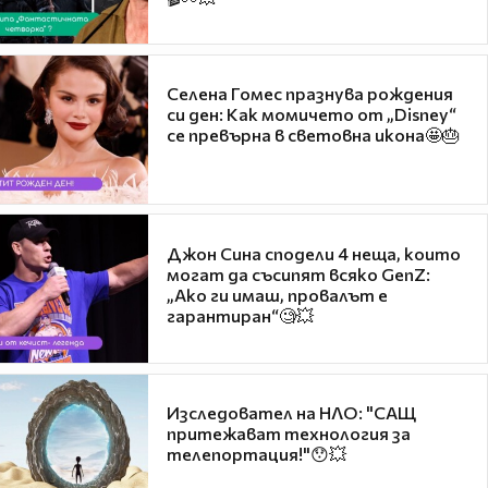
Селена Гомес празнува рождения
си ден: Как момичето от „Disney“
се превърна в световна икона🤩🎂
Джон Сина сподели 4 неща, които
могат да съсипят всяко GenZ:
„Ако ги имаш, провалът е
гарантиран“🧐💥
Изследовател на НЛО: "САЩ
притежават технология за
телепортация!"😯💥