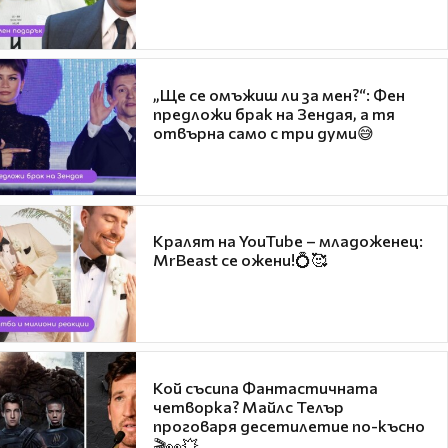
„Ще се омъжиш ли за мен?“: Фен
предложи брак на Зендая, а тя
отвърна само с три думи😅
Кралят на YouTube – младоженец:
MrBeast се ожени!💍🥰
Кой съсипа Фантастичната
четворка? Майлс Телър
проговаря десетилетие по-късно
🎬👀💥