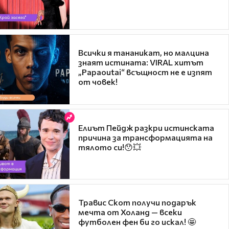
Всички я тананикат, но малцина
знаят истината: VIRAL хитът
„Papaoutai“ всъщност не е изпят
от човек!
Елиът Пейдж разкри истинската
причина за трансформацията на
тялото си!😯💥
Травис Скот получи подарък
мечта от Холанд — всеки
футболен фен би го искал! 🤩