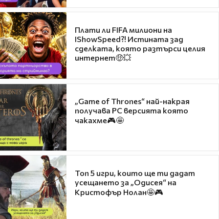
Плати ли FIFA милиони на
IShowSpeed?! Истината зад
сделката, която разтърси целия
интернет🤑💥
„Game of Thrones“ най-накрая
получава PC версията която
чакахме🎮🤩
Топ 5 игри, които ще ти дадат
усещането за „Одисея“ на
Кристофър Нолан🤩🎮