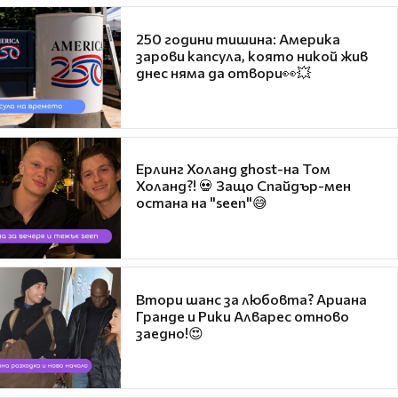
250 години тишина: Америка
зарови капсула, която никой жив
днес няма да отвори👀💥
Ерлинг Холанд ghost-на Том
Холанд?! 💀 Защо Спайдър-мен
остана на "seen"😅
Втори шанс за любовта? Ариана
Гранде и Рики Алварес отново
заедно!😍