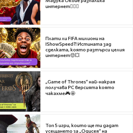
Мадука Окойе разпалиха
интернет❤️‍🔥🔥
Плати ли FIFA милиони на
IShowSpeed?! Истината зад
сделката, която разтърси целия
интернет🤑💥
„Game of Thrones“ най-накрая
получава PC версията която
чакахме🎮🤩
Топ 5 игри, които ще ти дадат
усещането за „Одисея“ на