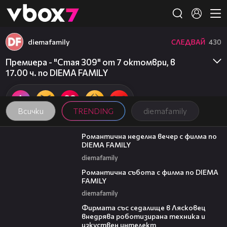
Member of
👾
diemafamily
СЛЕДВАЙ
430
Премиера - "Стая 309" от 7 октомври, в
17.00 ч. по DIEMA FAMILY
Всички
TRENDING
diemafamily
00:20
Романтична неделна вечер с филма по
DIEMA FAMILY
diemafamily
00:21
Романтична събота с филма по DIEMA
FAMILY
diemafamily
00:06
Фирмата със седалище в Лясковец
внедрява роботизирана техника и
изкуствен интелект