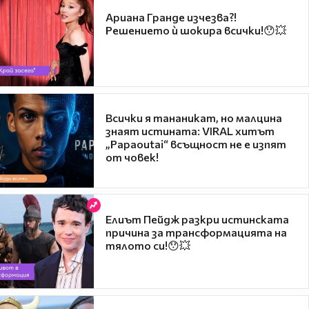
Ариана Гранде изчезва?!
Решението ѝ шокира всички!😯💥
Всички я тананикат, но малцина
знаят истината: VIRAL хитът
„Papaoutai“ всъщност не е изпят
от човек!
Елиът Пейдж разкри истинската
причина за трансформацията на
тялото си!😯💥