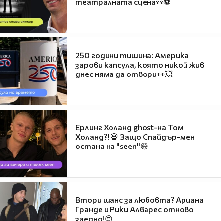
театралната сцена👀⚽
250 години тишина: Америка
зарови капсула, която никой жив
днес няма да отвори👀💥
Ерлинг Холанд ghost-на Том
Холанд?! 💀 Защо Спайдър-мен
остана на "seen"😅
Втори шанс за любовта? Ариана
Гранде и Рики Алварес отново
заедно!😍