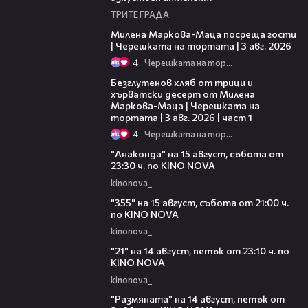
ТРИТЕ ГРАДА
20:17
Милена Маркова-Маца посреща гости
| Черешката на тортата | 3 авг. 2026
4
Черешката на тортата
16:02
Безглутенов хляб от трици и
хърватски десерт от Милена
Маркова-Маца | Черешката на
тортата | 3 авг. 2026 | част 1
4
Черешката на тортата
00:30
"Анаконда" на 15 август, събота от
23:30 ч. по KINO NOVA
kinonova_
00:31
"355" на 15 август, събота от 21:00 ч.
по KINO NOVA
kinonova_
00:29
"21" на 14 август, петък от 23:10 ч. по
KINO NOVA
kinonova_
00:29
"Размянaта" на 14 август, петък от