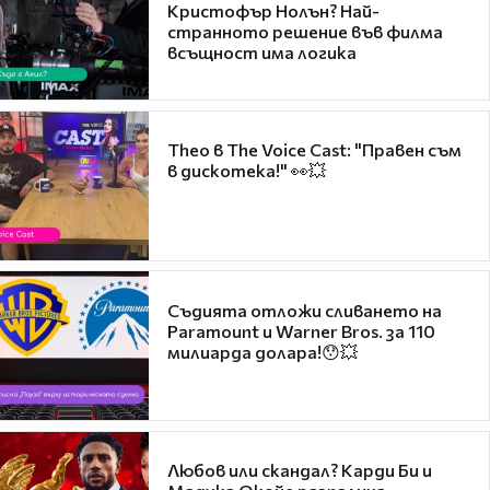
Кристофър Нолън? Най-
странното решение във филма
всъщност има логика
Theo в The Voice Cast: "Правен съм
в дискотека!" 👀💥
Съдията отложи сливането на
Paramount и Warner Bros. за 110
милиарда долара!😯💥
Любов или скандал? Карди Би и