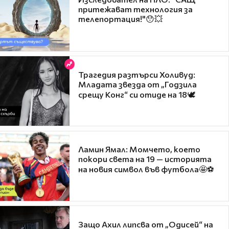
притежават технология за
телепортация!"😯💥
Трагедия разтърси Холивуд:
Младата звезда от „Годзила
срещу Конг“ си отиде на 18🕊️
Ламин Ямал: Момчето, което
покори света на 19 — историята
на новия символ във футбола🤩⚽
Защо Ахил липсва от „Одисей“ на