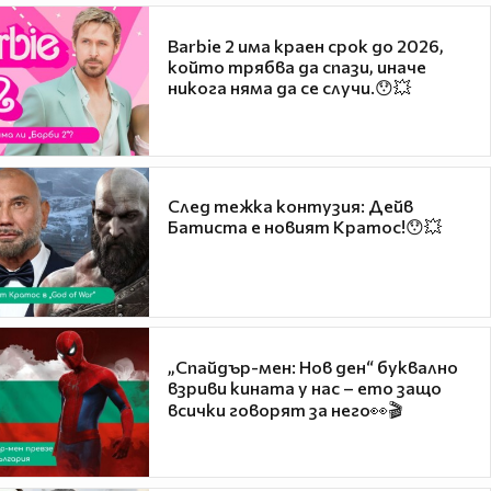
Barbie 2 има краен срок до 2026,
който трябва да спази, иначе
никога няма да се случи.😯💥
След тежка контузия: Дейв
Батиста е новият Кратос!😯💥
„Спайдър-мен: Нов ден“ буквално
взриви кината у нас – ето защо
всички говорят за него👀🎬