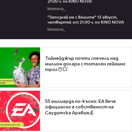
21:00 ч. по KINO NOVA
kinonova_
00:23
"Запознай ме с вашите" 13 август,
четвъртък от 21:00 ч. по KINO NOVA
kinonova_
Тийнейджър почти спечели над
милион долара с тотален гейминг
трол😯💥
55 милиарда по-късно: EA вече
официално е собственост на
Саудитска Арабия💰