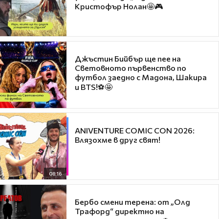
Кристофър Нолан🤩🎮
Джъстин Бийбър ще пее на
Световното първенство по
футбол заедно с Мадона, Шакира
и BTS!⚽🤩
ANIVENTURE COMIC CON 2026:
Влязохме в друг свят!
08:16
Бербо смени терена: от „Олд
Трафорд“ директно на