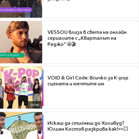
VESSOU влиза в света на онлайн
сериалите с „Кварталът на
Реджо“ 🤩🎬
VOID & Girl Code: Всичко за K-pop
сцената и мечтите им
07:50
Искаш да стигнеш до Холивуд?
Юлиан Костов разкрива как!👀💥