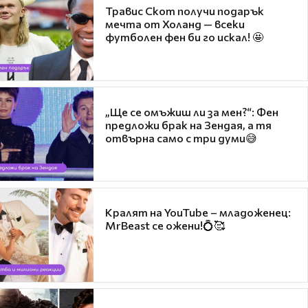
Травис Скот получи подарък
мечта от Холанд — всеки
футболен фен би го искал! 🤩
„Ще се омъжиш ли за мен?“: Фен
предложи брак на Зендая, а тя
отвърна само с три думи😅
Кралят на YouTube – младоженец:
MrBeast се ожени!💍🥰