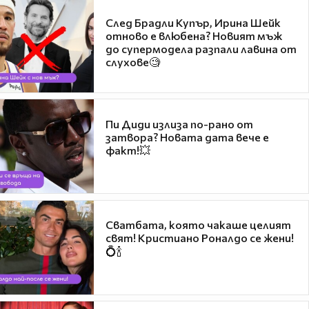
След Брадли Купър, Ирина Шейк
отново е влюбена? Новият мъж
до супермодела разпали лавина от
слухове🧐
Пи Диди излиза по-рано от
затвора? Новата дата вече е
факт!💥
Сватбата, която чакаше целият
свят! Кристиано Роналдо се жени!
💍🍾