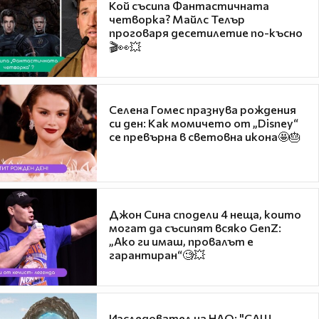
Кой съсипа Фантастичната
четворка? Майлс Телър
проговаря десетилетие по-късно
🎬👀💥
Селена Гомес празнува рождения
си ден: Как момичето от „Disney“
се превърна в световна икона🤩🎂
Джон Сина сподели 4 неща, които
могат да съсипят всяко GenZ:
„Ако ги имаш, провалът е
гарантиран“🧐💥
Изследовател на НЛО: "САЩ