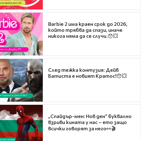
Barbie 2 има краен срок до 2026,
който трябва да спази, иначе
никога няма да се случи.😯💥
След тежка контузия: Дейв
Батиста е новият Кратос!😯💥
„Спайдър-мен: Нов ден“ буквално
взриви кината у нас – ето защо
всички говорят за него👀🎬