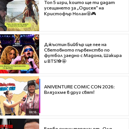
Топ 5 игри, които ще ти дадат
усещането за „Одисея“ на
Кристофър Нолан🤩🎮
Джъстин Бийбър ще пее на
Световното първенство по
футбол заедно с Мадона, Шакира
и BTS!⚽🤩
ANIVENTURE COMIC CON 2026:
Влязохме в друг свят!
08:16
Бербо смени терена: от „Олд