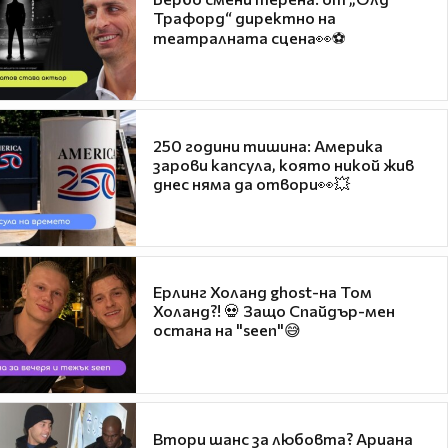
Трафорд“ директно на
театралната сцена👀⚽
250 години тишина: Америка
зарови капсула, която никой жив
днес няма да отвори👀💥
Ерлинг Холанд ghost-на Том
Холанд?! 💀 Защо Спайдър-мен
остана на "seen"😅
Втори шанс за любовта? Ариана