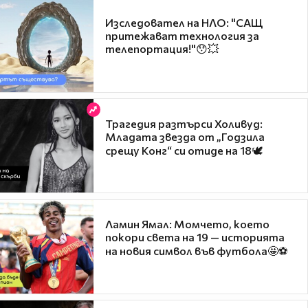
Изследовател на НЛО: "САЩ
притежават технология за
телепортация!"😯💥
Трагедия разтърси Холивуд:
Младата звезда от „Годзила
срещу Конг“ си отиде на 18🕊️
Ламин Ямал: Момчето, което
покори света на 19 — историята
на новия символ във футбола🤩⚽