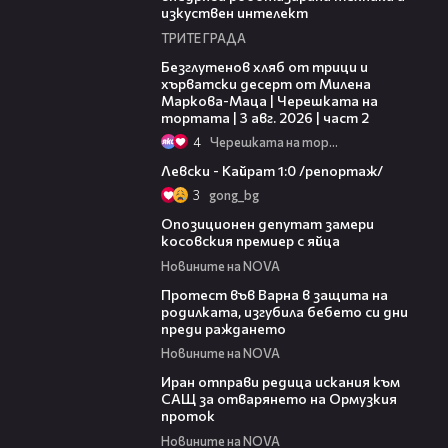
изкуствен интелект
ТРИТЕ ГРАДА
15:35
Безглутенов хляб от трици и
хърватски десерт от Милена
Маркова-Маца | Черешката на
тортата | 3 авг. 2026 | част 2
4
Черешката на тортата
05:57
Левски - Кайрат 1:0 /репортаж/
3
gong_bg
00:48
Опозиционен депутат замери
косовския премиер с яйца
Новините на NOVA
02:57
Протест във Варна в защита на
родилката, изгубила бебето си дни
преди раждането
Новините на NOVA
00:50
Иран отправи редица искания към
САЩ за отварянето на Ормузкия
проток
Новините на NOVA