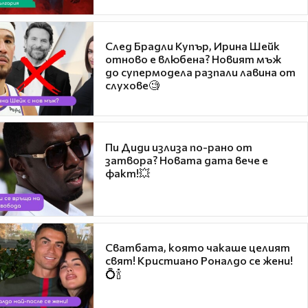
След Брадли Купър, Ирина Шейк
отново е влюбена? Новият мъж
до супермодела разпали лавина от
слухове🧐
Пи Диди излиза по-рано от
затвора? Новата дата вече е
факт!💥
Сватбата, която чакаше целият
свят! Кристиано Роналдо се жени!
💍🍾