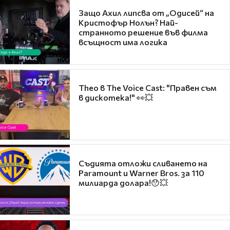
Защо Ахил липсва от „Одисей“ на
Кристофър Нолън? Най-
странното решение във филма
всъщност има логика
Theo в The Voice Cast: "Правен съм
в дискотека!" 👀💥
Съдията отложи сливането на
Paramount и Warner Bros. за 110
милиарда долара!😯💥