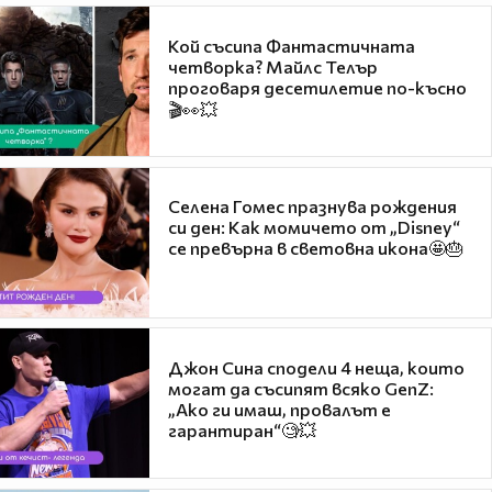
Кой съсипа Фантастичната
четворка? Майлс Телър
проговаря десетилетие по-късно
🎬👀💥
Селена Гомес празнува рождения
си ден: Как момичето от „Disney“
се превърна в световна икона🤩🎂
Джон Сина сподели 4 неща, които
могат да съсипят всяко GenZ:
„Ако ги имаш, провалът е
гарантиран“🧐💥