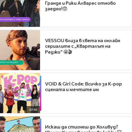
Гранде и Рики Алварес отново
заедно!😍
VESSOU влиза в света на онлайн
сериалите с „Кварталът на
Реджо“ 🤩🎬
VOID & Girl Code: Всичко за K-pop
сцената и мечтите им
07:50
Искаш да стигнеш до Холивуд?