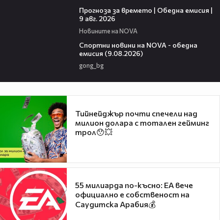
01:50
Прогноза за времето | Обедна емисия |
9 авг. 2026
Новините на NOVA
04:25
Спортни новини на NOVA - обедна
емисия (9.08.2026)
gong_bg
Тийнейджър почти спечели над
милион долара с тотален гейминг
трол😯💥
55 милиарда по-късно: EA вече
официално е собственост на
Саудитска Арабия💰