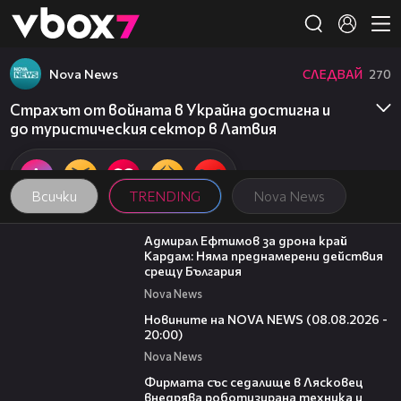
Member of
👾
Nova News
СЛЕДВАЙ
270
Страхът от войната в Украйна достигна и
до туристическия сектор в Латвия
Всички
TRENDING
Nova News
01:48
Адмирал Ефтимов за дрона край
Кардам: Няма преднамерени действия
срещу България
Nova News
22:47
Новините на NOVA NEWS (08.08.2026 -
20:00)
Nova News
00:06
Фирмата със седалище в Лясковец
внедрява роботизирана техника и