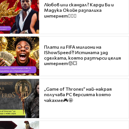
Любов или скандал? Карди Би и
Мадука Окойе разпалиха
интернет❤️‍🔥🔥
Плати ли FIFA милиони на
IShowSpeed?! Истината зад
сделката, която разтърси целия
интернет🤑💥
„Game of Thrones“ най-накрая
получава PC версията която
чакахме🎮🤩