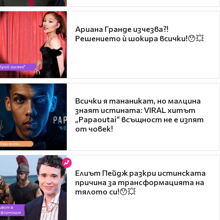
Ариана Гранде изчезва?!
Решението ѝ шокира всички!😯💥
Всички я тананикат, но малцина
знаят истината: VIRAL хитът
„Papaoutai“ всъщност не е изпят
от човек!
Елиът Пейдж разкри истинската
причина за трансформацията на
тялото си!😯💥