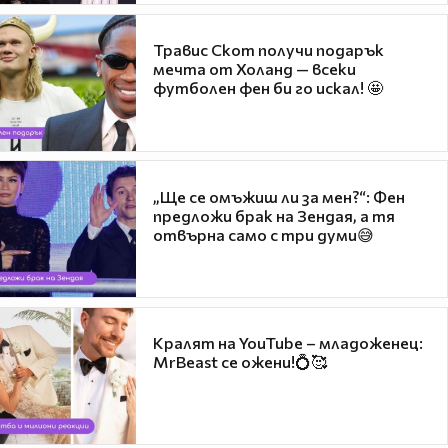
Травис Скот получи подарък
мечта от Холанд — всеки
футболен фен би го искал! 🤩
„Ще се омъжиш ли за мен?“: Фен
предложи брак на Зендая, а тя
отвърна само с три думи😅
Кралят на YouTube – младоженец:
MrBeast се ожени!💍🥰