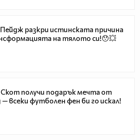
Пейдж разкри истинската причина
нсформацията на тялото си!😯💥
 Скот получи подарък мечта от
 — всеки футболен фен би го искал!