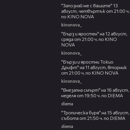
"Запознай ме с вашите" 13
август, четвъртък от 21:00 ч.
по KINO NOVA
kinonova_
00:22
"Бърз и яростен" на 12 август,
сряда от 21:00 ч. по KINO
NOVA
kinonova_
00:31
"Бързи и яростни Токио
Дрифт" на 11 август, вторник
от 21:00 ч. по KINO NOVA
kinonova_
00:33
"Внезапна смърт" на 16 август,
неделя от 19:50 ч. по DIEMA
diema
00:32
"Тропическа буря" на 15 август,
събота от 21:50 ч. по DIEMA
diema
00:30