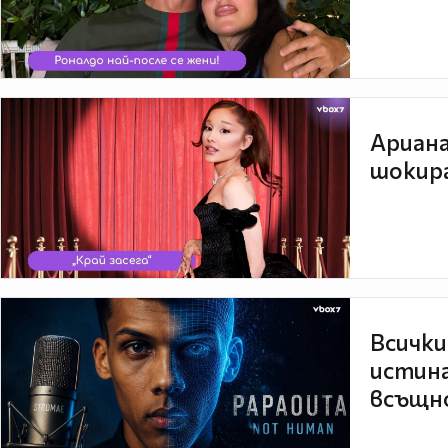
Ариана
шокира
Всички
истина
всъщно