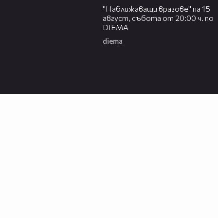
"Наближаващи врагове" на 15
август, събота от 20:00 ч. по
DIEMA
diema