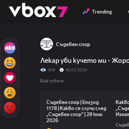
Member of
👾
Trending
Съдебен спор
Лекар уби кучето ми - Жор
109
18.02.2024
Виж повече
47:02
Съдебен спор | Епизод
Какво
1178 | Какво се случи след
„Съде
„Съдебен спор” | 28 юни
Игнат
2026
Съдеб