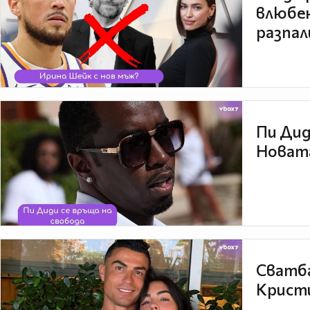
влюбен
разпал
Пи Дид
Новата
Сватба
Кристи