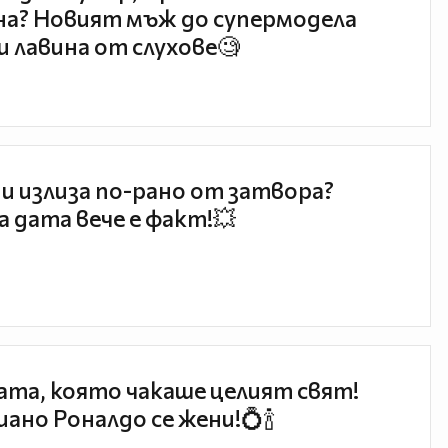
а? Новият мъж до супермодела
и лавина от слухове🧐
и излиза по-рано от затвора?
 дата вече е факт!💥
та, която чакаше целият свят!
ано Роналдо се жени!💍🍾