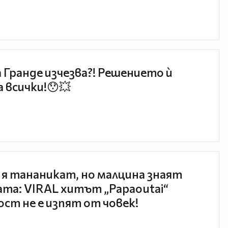
 Гранде изчезва?! Решението ѝ
 всички!😯💥
 я тананикат, но малцина знаят
та: VIRAL хитът „Papaoutai“
ст не е изпят от човек!