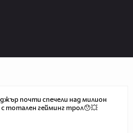
джър почти спечели над милион
 с тотален гейминг трол😯💥