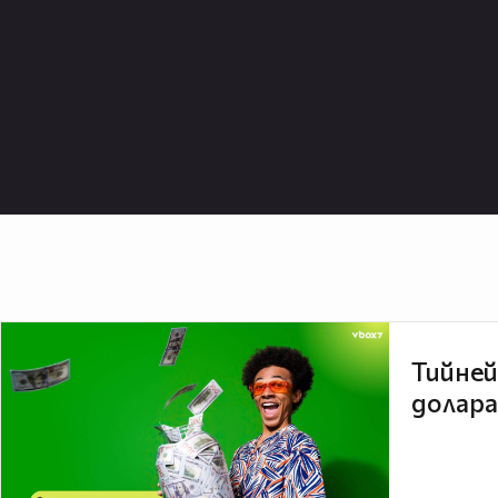
Тийней
долара