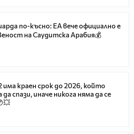
иарда по-късно: EA вече официално е
еност на Саудитска Арабия💰
 2 има краен срок до 2026, който
 да спази, иначе никога няма да се
😯💥