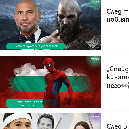
След т
новият
„Спайд
кината
него👀
След Б