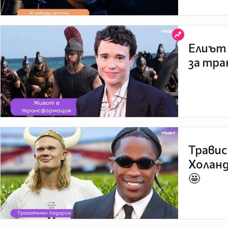
Елиът 
за тра
Травис
Холанд
🤩