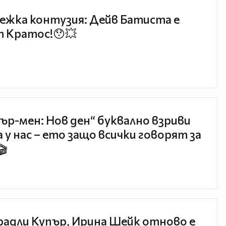
ежка контузия: Дейв Батиста е
 Кратос!😯💥
ър-мен: Нов ден“ буквално взриви
 у нас – ето защо всички говорят за
🎬
радли Купър, Ирина Шейк отново е