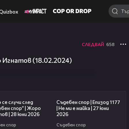
Quizbox
СЛЕДВАЙ
658
о Игнатов (18.02.2024)
15:58
47:03
 се случи след
Съдебен спор | Епизод 1177
бен спор” | Жоро
| Не ми е майка | 27 юни
ов | 28 юни 2026
2026
ен спор
Съдебен спор