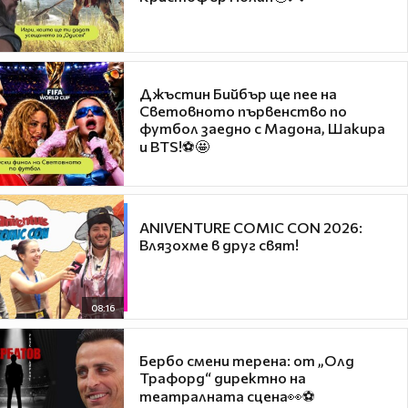
Джъстин Бийбър ще пее на
Световното първенство по
футбол заедно с Мадона, Шакира
и BTS!⚽🤩
ANIVENTURE COMIC CON 2026:
Влязохме в друг свят!
08:16
Бербо смени терена: от „Олд
Трафорд“ директно на
театралната сцена👀⚽