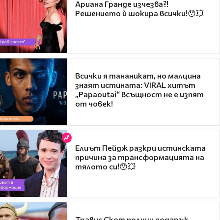
Ариана Гранде изчезва?!
Решението ѝ шокира всички!😯💥
Всички я тананикат, но малцина
знаят истината: VIRAL хитът
„Papaoutai“ всъщност не е изпят
от човек!
Елиът Пейдж разкри истинската
причина за трансформацията на
тялото си!😯💥
Травис Скот получи подарък