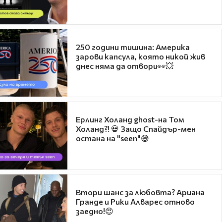
250 години тишина: Америка
зарови капсула, която никой жив
днес няма да отвори👀💥
Ерлинг Холанд ghost-на Том
Холанд?! 💀 Защо Спайдър-мен
остана на "seen"😅
Втори шанс за любовта? Ариана
Гранде и Рики Алварес отново
заедно!😍