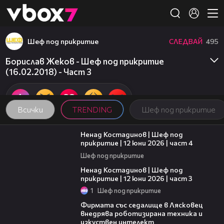
Member of
👾
Шеф под прикритие
СЛЕДВАЙ
495
Борислав Жеков - Шеф под прикритие
(16.02.2018) - Част 3
Всички
TRENDING
Шеф под прикритие
16:45
Ненад Костадинов | Шеф под
прикритие | 12 юни 2026 | част 4
Шеф под прикритие
11:32
Ненад Костадинов | Шеф под
прикритие | 12 юни 2026 | част 3
1
Шеф под прикритие
00:06
Фирмата със седалище в Лясковец
внедрява роботизирана техника и
изкуствен интелект