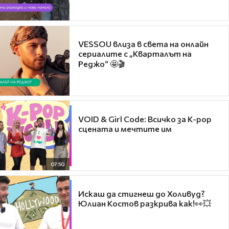
VESSOU влиза в света на онлайн
сериалите с „Кварталът на
Реджо“ 🤩🎬
VOID & Girl Code: Всичко за K-pop
сцената и мечтите им
07:50
Искаш да стигнеш до Холивуд?
Юлиан Костов разкрива как!👀💥