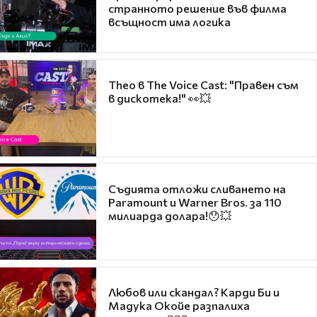
странното решение във филма
всъщност има логика
Theo в The Voice Cast: "Правен съм
в дискотека!" 👀💥
Съдията отложи сливането на
Paramount и Warner Bros. за 110
милиарда долара!😯💥
Любов или скандал? Карди Би и
Мадука Окойе разпалиха