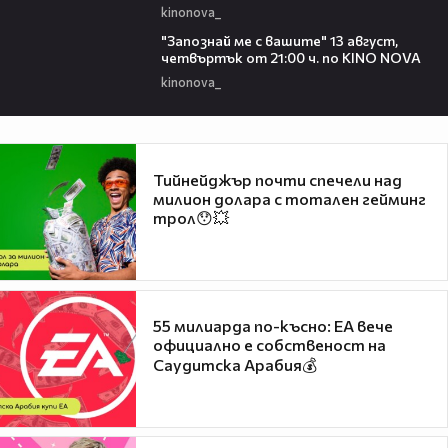
kinonova_
00:23
"Запознай ме с вашите" 13 август,
четвъртък от 21:00 ч. по KINO NOVA
kinonova_
Тийнейджър почти спечели над
милион долара с тотален гейминг
трол😯💥
55 милиарда по-късно: EA вече
официално е собственост на
Саудитска Арабия💰