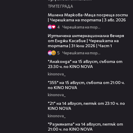
ТРИТЕ ГРАДА
20:17
Милена Маркова-Маца посреща гости
| Черешката на тортата | 3 авг. 2026
4
Черешката на тортата
18:07
Изтънчена интернационална вечеря
от Енджи Касабие | Черешката на
тортата | 31 юли 2026 | Част 1
5
Черешката на тортата
00:30
"Анаконда" на 15 август, събота от
23:30 ч. по KINO NOVA
kinonova_
00:31
"355" на 15 август, събота от 21:00 ч.
по KINO NOVA
kinonova_
00:29
"21" на 14 август, петък от 23:10 ч. по
KINO NOVA
kinonova_
00:29
"Размянaта" на 14 август, петък от
21:00 ч. по KINO NOVA