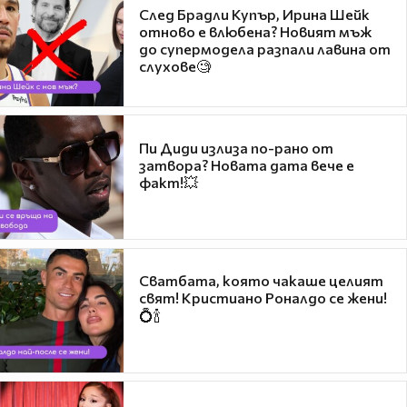
След Брадли Купър, Ирина Шейк
отново е влюбена? Новият мъж
до супермодела разпали лавина от
слухове🧐
Пи Диди излиза по-рано от
затвора? Новата дата вече е
факт!💥
Сватбата, която чакаше целият
свят! Кристиано Роналдо се жени!
💍🍾