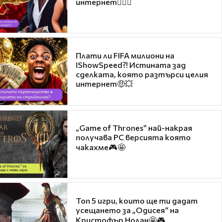
интернет❤️‍🔥🔥
Плати ли FIFA милиони на
IShowSpeed?! Истината зад
сделката, която разтърси целия
интернет🤑💥
„Game of Thrones“ най-накрая
получава PC версията която
чакахме🎮🤩
Топ 5 игри, които ще ти дадат
усещането за „Одисея“ на
Кристофър Нолан🤩🎮