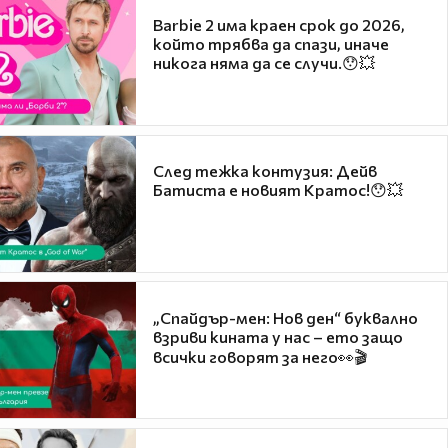
Barbie 2 има краен срок до 2026,
който трябва да спази, иначе
никога няма да се случи.😯💥
След тежка контузия: Дейв
Батиста е новият Кратос!😯💥
„Спайдър-мен: Нов ден“ буквално
взриви кината у нас – ето защо
всички говорят за него👀🎬