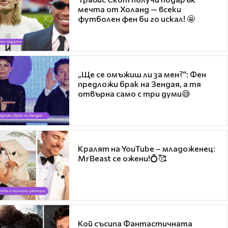
мечта от Холанд — всеки
футболен фен би го искал! 🤩
„Ще се омъжиш ли за мен?“: Фен
предложи брак на Зендая, а тя
отвърна само с три думи😅
Кралят на YouTube – младоженец:
MrBeast се ожени!💍🥰
Кой съсипа Фантастичната