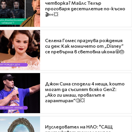
четворка? Майлс Телър
проговаря десетилетие по-късно
🎬👀💥
Селена Гомес празнува рождения
си ден: Как момичето от „Disney“
се превърна в световна икона🤩🎂
Джон Сина сподели 4 неща, които
могат да съсипят всяко GenZ:
„Ако ги имаш, провалът е
гарантиран“🧐💥
Изследовател на НЛО: "САЩ