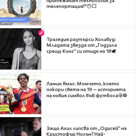
притежават технология за
телепортация!"😯💥
Трагедия разтърси Холивуд:
Младата звезда от „Годзила
срещу Конг“ си отиде на 18🕊️
Ламин Ямал: Момчето, което
покори света на 19 — историята
на новия символ във футбола🤩⚽
Защо Ахил липсва от „Одисей“ на
Кристофър Нолън? Най-