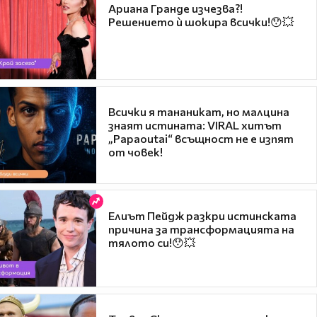
Ариана Гранде изчезва?!
Решението ѝ шокира всички!😯💥
Всички я тананикат, но малцина
знаят истината: VIRAL хитът
„Papaoutai“ всъщност не е изпят
от човек!
Елиът Пейдж разкри истинската
причина за трансформацията на
тялото си!😯💥