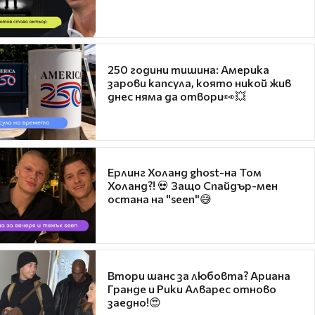
250 години тишина: Америка
зарови капсула, която никой жив
днес няма да отвори👀💥
Ерлинг Холанд ghost-на Том
Холанд?! 💀 Защо Спайдър-мен
остана на "seen"😅
Втори шанс за любовта? Ариана
Гранде и Рики Алварес отново
заедно!😍