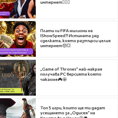
интернет❤️‍🔥🔥
Плати ли FIFA милиони на
IShowSpeed?! Истината зад
сделката, която разтърси целия
интернет🤑💥
„Game of Thrones“ най-накрая
получава PC версията която
чакахме🎮🤩
Топ 5 игри, които ще ти дадат
усещането за „Одисея“ на
Кристофър Нолан🤩🎮