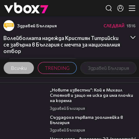
Member of
👾
Здравей България
СЛЕДВАЙ
1816
Волейболната надежда Кристиян Титрийски
се завърна в България с мечта за националния
отбор
Всички
TRENDING
Здравей България
09:16
„Новите известни”: Кой е Михаил
Стоянов и защо не иска да има плочки
на корема
Здравей България
06:17
Създадоха първата зоолинейка в
България
Здравей България
06:06
Черно море - Лудогорец 2:3 /репортаж/