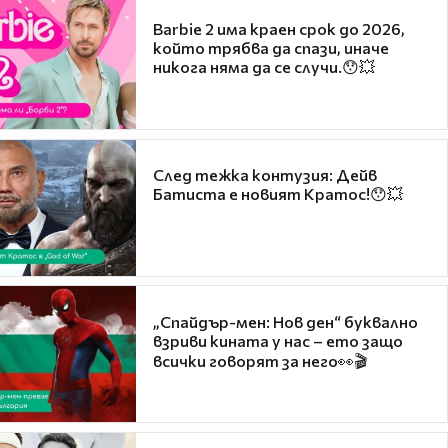
Barbie 2 има краен срок до 2026,
който трябва да спази, иначе
никога няма да се случи.😯💥
След тежка контузия: Дейв
Батиста е новият Кратос!😯💥
„Спайдър-мен: Нов ден“ буквално
взриви кината у нас – ето защо
всички говорят за него👀🎬