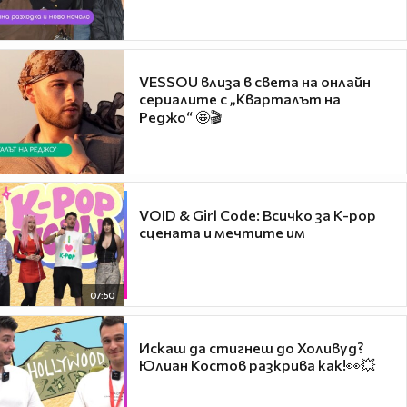
VESSOU влиза в света на онлайн
сериалите с „Кварталът на
Реджо“ 🤩🎬
VOID & Girl Code: Всичко за K-pop
сцената и мечтите им
07:50
Искаш да стигнеш до Холивуд?
Юлиан Костов разкрива как!👀💥