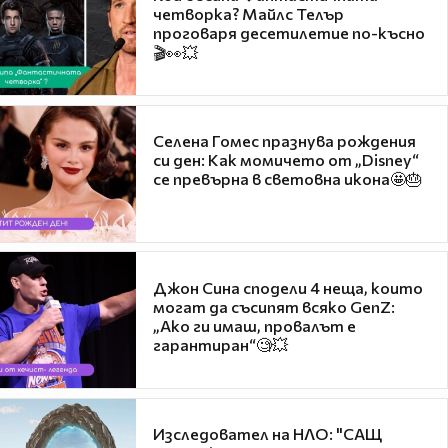
четворка? Майлс Телър
проговаря десетилетие по-късно
🎬👀💥
Селена Гомес празнува рождения
си ден: Как момичето от „Disney“
се превърна в световна икона🤩🎂
Джон Сина сподели 4 неща, които
могат да съсипят всяко GenZ:
„Ако ги имаш, провалът е
гарантиран“🧐💥
Изследовател на НЛО: "САЩ