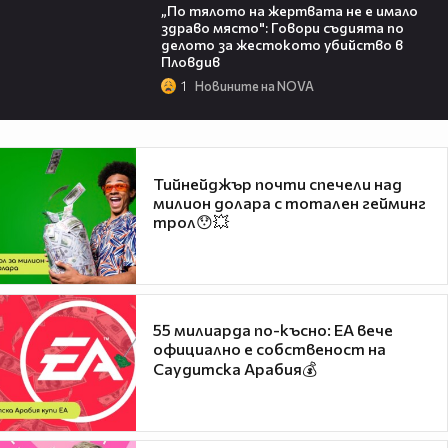
„По тялото на жертвата не е имало
здраво място": Говори съдията по
делото за жестокото убийство в
Пловдив
1
Новините на NOVA
Тийнейджър почти спечели над
милион долара с тотален гейминг
трол😯💥
55 милиарда по-късно: EA вече
официално е собственост на
Саудитска Арабия💰