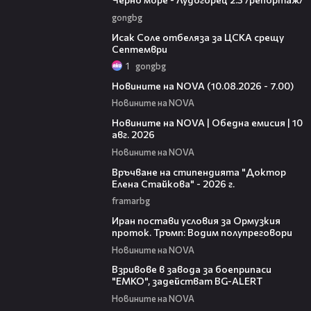
gongbg
01:02
Исак Соле отбеляза за ЦСКА срещу
Септември
1
gongbg
04:15
Новините на NOVA (10.08.2026 - 7.00)
Новините на NOVA
23:50
Новините на NOVA | Обедна емисия | 10
авг. 2026
Новините на NOVA
19:20
Връчване на стипендията "Доктор
Елена Стайкова" - 2026 г.
framarbg
00:42
Иран постави условия за Ормузкия
проток. Тръмп: Водим полупреговори
Новините на NOVA
02:58
Взривове в завода за боеприпаси
"ЕМКО", задействат BG-ALERT
Новините на NOVA
04:59