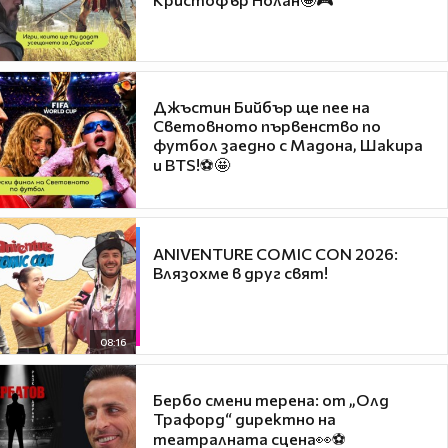
Джъстин Бийбър ще пее на
Световното първенство по
футбол заедно с Мадона, Шакира
и BTS!⚽🤩
ANIVENTURE COMIC CON 2026:
Влязохме в друг свят!
08:16
Бербо смени терена: от „Олд
Трафорд“ директно на
театралната сцена👀⚽