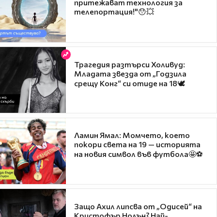
притежават технология за
телепортация!"😯💥
Трагедия разтърси Холивуд:
Младата звезда от „Годзила
срещу Конг“ си отиде на 18🕊️
Ламин Ямал: Момчето, което
покори света на 19 — историята
на новия символ във футбола🤩⚽
Защо Ахил липсва от „Одисей“ на
Кристофър Нолън? Най-