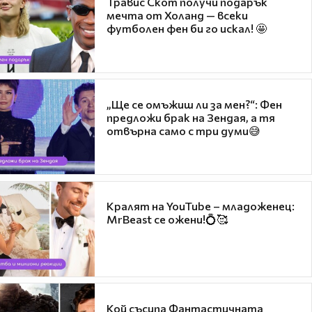
Травис Скот получи подарък
мечта от Холанд — всеки
футболен фен би го искал! 🤩
„Ще се омъжиш ли за мен?“: Фен
предложи брак на Зендая, а тя
отвърна само с три думи😅
Кралят на YouTube – младоженец:
MrBeast се ожени!💍🥰
Кой съсипа Фантастичната