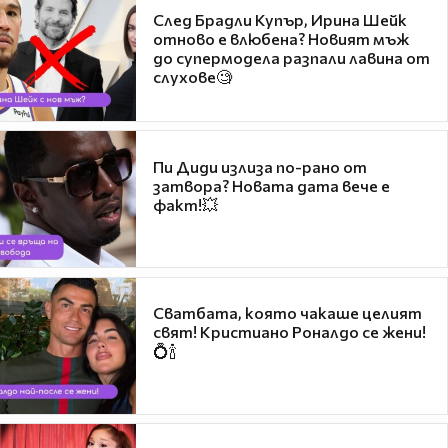
След Брадли Купър, Ирина Шейк
отново е влюбена? Новият мъж
до супермодела разпали лавина от
слухове🧐
Пи Диди излиза по-рано от
затвора? Новата дата вече е
факт!💥
Сватбата, която чакаше целият
свят! Кристиано Роналдо се жени!
💍🍾