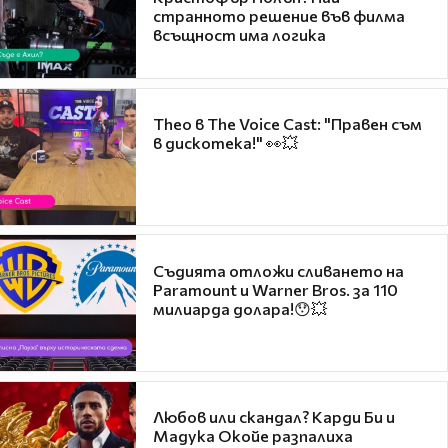
странното решение във филма
всъщност има логика
Theo в The Voice Cast: "Правен съм
в дискотека!" 👀💥
Съдията отложи сливането на
Paramount и Warner Bros. за 110
милиарда долара!😯💥
Любов или скандал? Карди Би и
Мадука Окойе разпалиха