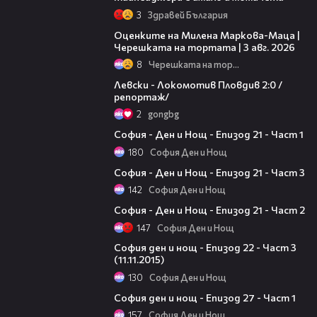
3
Здравей България
14:06
Оценките на Милена Маркова-Маца |
Черешката на тортата | 3 авг. 2026
8
Черешката на тортата
06:10
Левски - Локомотив Пловдив 2:0 /
репортаж/
2
gongbg
14:24
София - Ден и Нощ - Епизод 21 - Част 1
180
София Ден и Нощ
08:34
София - Ден и Нощ - Епизод 21 - Част 3
142
София Ден и Нощ
21:04
София - Ден и Нощ - Епизод 21 - Част 2
147
София Ден и Нощ
12:38
София ден и нощ - Епизод 22 - Част 3
(11.11.2015)
130
София Ден и Нощ
09:55
София ден и нощ - Епизод 27 - Част 1
157
София Ден и Нощ