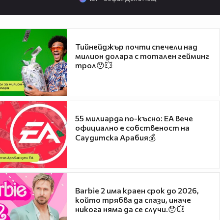
Тийнейджър почти спечели над
милион долара с тотален гейминг
трол😯💥
55 милиарда по-късно: EA вече
официално е собственост на
Саудитска Арабия💰
Barbie 2 има краен срок до 2026,
който трябва да спази, иначе
никога няма да се случи.😯💥