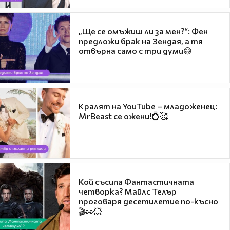
„Ще се омъжиш ли за мен?“: Фен
предложи брак на Зендая, а тя
отвърна само с три думи😅
Кралят на YouTube – младоженец:
MrBeast се ожени!💍🥰
Кой съсипа Фантастичната
четворка? Майлс Телър
проговаря десетилетие по-късно
🎬👀💥