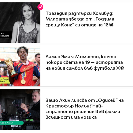
Трагедия разтърси Холивуд:
Младата звезда от „Годзила
срещу Конг“ си отиде на 18🕊️
Ламин Ямал: Момчето, което
покори света на 19 — историята
на новия символ във футбола🤩⚽
Защо Ахил липсва от „Одисей“ на
Кристофър Нолън? Най-
странното решение във филма
всъщност има логика