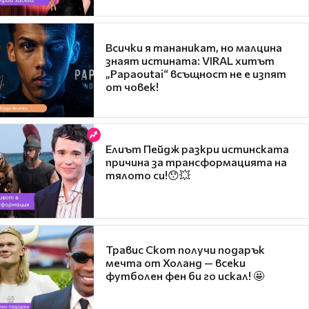
Всички я тананикат, но малцина
знаят истината: VIRAL хитът
„Papaoutai“ всъщност не е изпят
от човек!
Елиът Пейдж разкри истинската
причина за трансформацията на
тялото си!😯💥
Травис Скот получи подарък
мечта от Холанд — всеки
футболен фен би го искал! 🤩