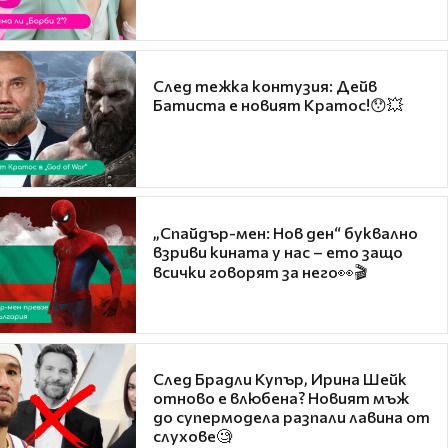
След тежка контузия: Дейв
Батиста е новият Кратос!😯💥
„Спайдър-мен: Нов ден“ буквално
взриви кината у нас – ето защо
всички говорят за него👀🎬
След Брадли Купър, Ирина Шейк
отново е влюбена? Новият мъж
до супермодела разпали лавина от
слухове🧐