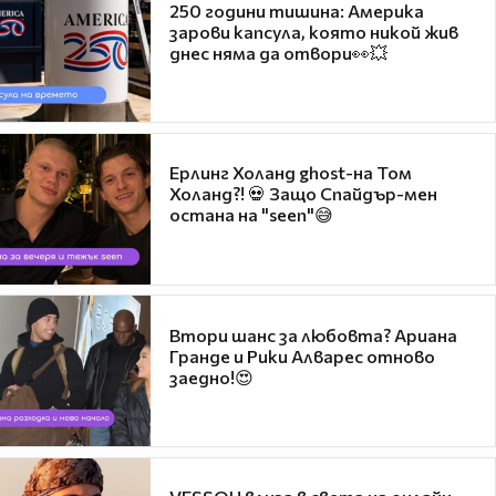
250 години тишина: Америка
зарови капсула, която никой жив
днес няма да отвори👀💥
Ерлинг Холанд ghost-на Том
Холанд?! 💀 Защо Спайдър-мен
остана на "seen"😅
Втори шанс за любовта? Ариана
Гранде и Рики Алварес отново
заедно!😍