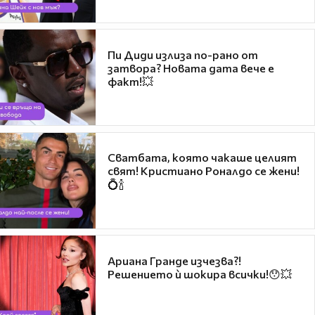
Пи Диди излиза по-рано от
затвора? Новата дата вече е
факт!💥
Сватбата, която чакаше целият
свят! Кристиано Роналдо се жени!
💍🍾
Ариана Гранде изчезва?!
Решението ѝ шокира всички!😯💥