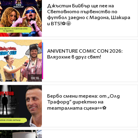
Джъстин Бийбър ще пее на
Световното първенство по
футбол заедно с Мадона, Шакира
и BTS!⚽🤩
ANIVENTURE COMIC CON 2026:
Влязохме в друг свят!
08:16
Бербо смени терена: от „Олд
Трафорд“ директно на
театралната сцена👀⚽