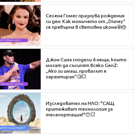
Селена Гомес празнува рождения
си ден: Как момичето от „Disney“
се превърна в световна икона🤩🎂
Джон Сина сподели 4 неща, които
могат да съсипят всяко GenZ:
„Ако ги имаш, провалът е
гарантиран“🧐💥
Изследовател на НЛО: "САЩ
притежават технология за
телепортация!"😯💥