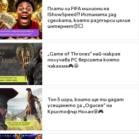
Плати ли FIFA милиони на
IShowSpeed?! Истината зад
сделката, която разтърси целия
интернет🤑💥
„Game of Thrones“ най-накрая
получава PC версията която
чакахме🎮🤩
Топ 5 игри, които ще ти дадат
усещането за „Одисея“ на
Кристофър Нолан🤩🎮