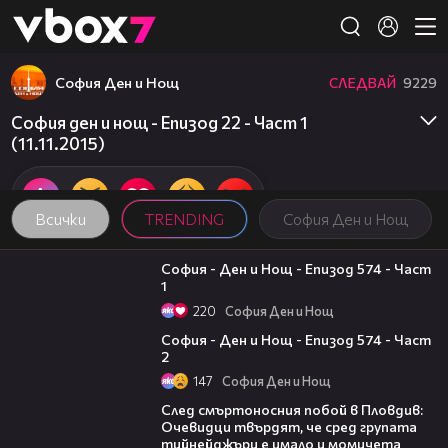
Member of
👾
София Ден и Нощ
СЛЕДВАЙ
9229
София ден и нощ - Епизод 22 - Част 1
(11.11.2015)
Всички
TRENDING
София Ден и Нощ
07:40
София - Ден и Нощ - Епизод 574 - Част
1
220
София Ден и Нощ
23:09
София - Ден и Нощ - Епизод 574 - Част
2
147
София Ден и Нощ
09:32
След смъртоносния побой в Пловдив:
Очевидци твърдят, че сред групата
тийнейджъри е имало и момичета