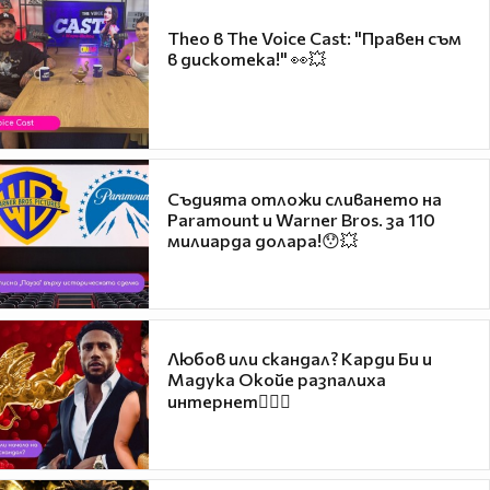
Theo в The Voice Cast: "Правен съм
в дискотека!" 👀💥
Съдията отложи сливането на
Paramount и Warner Bros. за 110
милиарда долара!😯💥
Любов или скандал? Карди Би и
Мадука Окойе разпалиха
интернет❤️‍🔥🔥