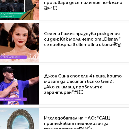
проговаря десетилетие по-късно
🎬👀💥
Селена Гомес празнува рождения
си ден: Как момичето от „Disney“
се превърна в световна икона🤩🎂
Джон Сина сподели 4 неща, които
могат да съсипят всяко GenZ:
„Ако ги имаш, провалът е
гарантиран“🧐💥
Изследовател на НЛО: "САЩ
притежават технология за
телепортация!"😯💥