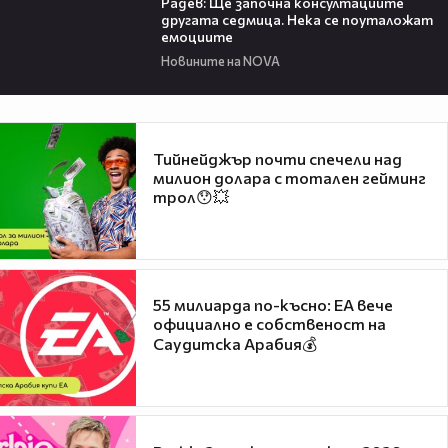
Радев: Ще започна консултациите
другата седмица. Нека се поуталожат
емоциите
Новините на NOVA
Тийнейджър почти спечели над
милион долара с тотален гейминг
трол😯💥
55 милиарда по-късно: EA вече
официално е собственост на
Саудитска Арабия💰