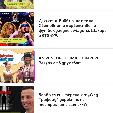
Джъстин Бийбър ще пее на
Световното първенство по
футбол заедно с Мадона, Шакира
и BTS!⚽🤩
ANIVENTURE COMIC CON 2026:
Влязохме в друг свят!
08:16
Бербо смени терена: от „Олд
Трафорд“ директно на
театралната сцена👀⚽