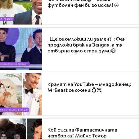
футболен фен би го искал! 🤩
„Ще се омъжиш ли за мен?“: Фен
предложи брак на Зендая, а тя
отвърна само с три думи😅
Кралят на YouTube – младоженец:
MrBeast се ожени!💍🥰
Кой съсипа Фантастичната
четворка? Майлс Телър