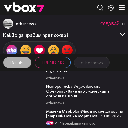
Member of
👾
othernews
СЛЕДВАЙ
11
Какво да правим при пожар?
Всички
TRENDING
othernews
00:30
Big Brother
othernews
02:00
Историческа възможност:
Обезопасяване на химическите
оръжия в Сирия
othernews
20:17
Милена Маркова-Маца посреща гости
| Черешката на тортата | 3 авг. 2026
4
Черешката на тортата
05:57