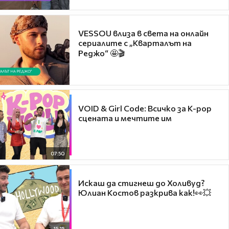
VESSOU влиза в света на онлайн
сериалите с „Кварталът на
Реджо“ 🤩🎬
VOID & Girl Code: Всичко за K-pop
сцената и мечтите им
07:50
Искаш да стигнеш до Холивуд?
Юлиан Костов разкрива как!👀💥
15:15