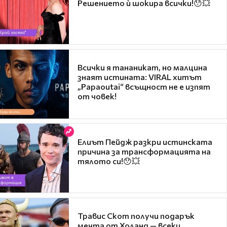
Решението ѝ шокира всички!😯💥
Всички я тананикат, но малцина
знаят истината: VIRAL хитът
„Papaoutai“ всъщност не е изпят
от човек!
Елиът Пейдж разкри истинската
причина за трансформацията на
тялото си!😯💥
Травис Скот получи подарък
мечта от Холанд — всеки