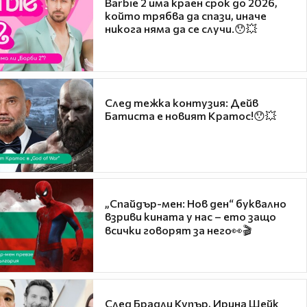
Barbie 2 има краен срок до 2026,
който трябва да спази, иначе
никога няма да се случи.😯💥
След тежка контузия: Дейв
Батиста е новият Кратос!😯💥
„Спайдър-мен: Нов ден“ буквално
взриви кината у нас – ето защо
всички говорят за него👀🎬
След Брадли Купър, Ирина Шейк