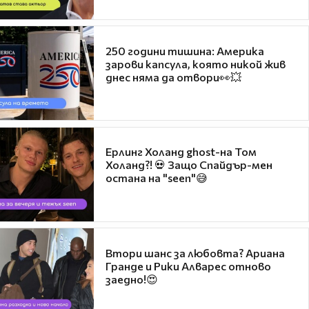
250 години тишина: Америка
зарови капсула, която никой жив
днес няма да отвори👀💥
Ерлинг Холанд ghost-на Том
Холанд?! 💀 Защо Спайдър-мен
остана на "seen"😅
Втори шанс за любовта? Ариана
Гранде и Рики Алварес отново
заедно!😍