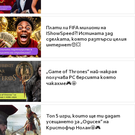
Плати ли FIFA милиони на
IShowSpeed?! Истината зад
сделката, която разтърси целия
интернет🤑💥
„Game of Thrones“ най-накрая
получава PC версията която
чакахме🎮🤩
Топ 5 игри, които ще ти дадат
усещането за „Одисея“ на
Кристофър Нолан🤩🎮