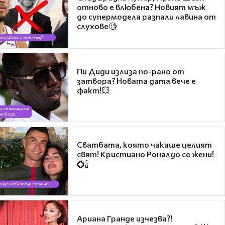
отново е влюбена? Новият мъж
до супермодела разпали лавина от
слухове🧐
Пи Диди излиза по-рано от
затвора? Новата дата вече е
факт!💥
Сватбата, която чакаше целият
свят! Кристиано Роналдо се жени!
💍🍾
Ариана Гранде изчезва?!