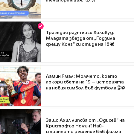
Трагедия разтърси Холивуд:
Младата звезда от „Годзила
срещу Конг“ си отиде на 18🕊️
Ламин Ямал: Момчето, което
покори света на 19 — историята
на новия символ във футбола🤩⚽
Защо Ахил липсва от „Одисей“ на
Кристофър Нолън? Най-
странното решение във филма