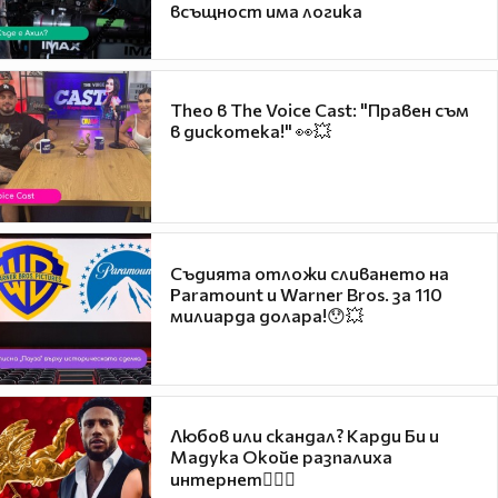
всъщност има логика
Theo в The Voice Cast: "Правен съм
в дискотека!" 👀💥
Съдията отложи сливането на
Paramount и Warner Bros. за 110
милиарда долара!😯💥
Любов или скандал? Карди Би и
Мадука Окойе разпалиха
интернет❤️‍🔥🔥