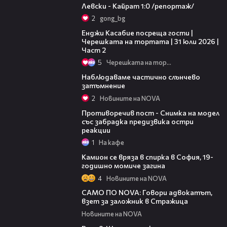
Левски - Кайрат 1:0 /репортаж/
2
gong_bg
16:45
Енджи Касабие посреща гости |
Черешката на тортата | 31 юли 2026 |
Част 2
5
Черешката на тортата
02:14
Наблюдаваме частично слънчево
затъмнение
2
Новините на NOVA
07:20
Противоречив пост - Снимка на модел
със забрадка предизвика остри
реакции
1
На кафе
00:22
Камион се вряза в спирка в София, 19-
годишно момиче загина
4
Новините на NOVA
03:30
САМО ПО NOVA: Говори адвокатът,
взет за заложник в Стражица
Новините на NOVA
00:58