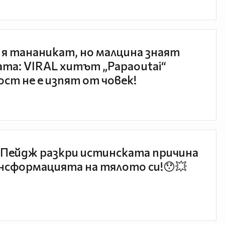
 я тананикат, но малцина знаят
та: VIRAL хитът „Papaoutai“
ст не е изпят от човек!
Пейдж разкри истинската причина
нсформацията на тялото си!😯💥