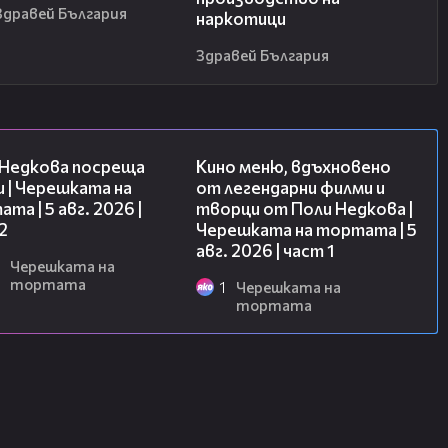
Здравей България
наркотици
Здравей България
13:03
15:39
 Недкова посреща
Кино меню, вдъхновено
 | Черешката на
от легендарни филми и
та | 5 авг. 2026 |
творци от Поли Недкова |
2
Черешката на тортата | 5
авг. 2026 | част 1
Черешката на
тортата
1
Черешката на
тортата