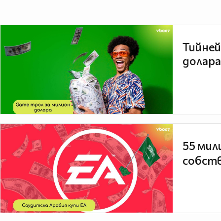
Тийней
долара
55 мил
собств