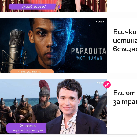
Всички
истина
всъщно
Елиът 
за тра