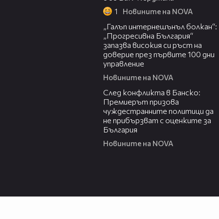
1
Новините на NOVA
01:22
„Галъп интернешънъл болкан“:
„Прогресивна България“
запазва високия си ръст на
доверие през първите 100 дни
управление
Новините на NOVA
01:52
След конфликта в Банско:
Премиерът призова
чуждестранните политици да
не прибързват с оценките за
България
Новините на NOVA