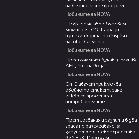
навигационните програми
Новините на NOVA
03:35
Шофьор на автобус свали
момче със СОП заради
изтекла карта, то вървя с
часове в жегата
Новините на NOVA
03:51
Пресъхналият Дунав заплашва
АЕЦ "Черна вода"
Новините на NOVA
03:32
От 9 август приключва
двойното етикетиране -
какво се променя за
потребителите
Новините на NOVA
00:32
Претърсвания и разпити в два
града по разследване за
злоупотреби с евросредства
във ВиК-Кърджали