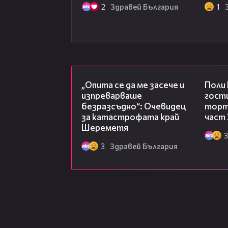
2
Здравей България
1
06:38
„Опита се да ме засече и
Поли
изпреварваше
гости
безразсъдно“: Очевидец
торта
за катастрофата край
част 
Шереметя
3
3
Здравей България