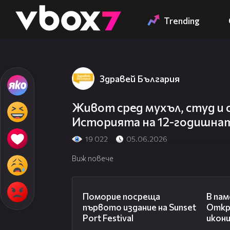
Member of
👾
Trending
Здравей България
Живот сред мухъл, студ и 
Историята на 12-годишна
19 022
05.06.2026
Виж повече
05:54
Поморие посреща
В пам
първото издание на Sunset
Откр
Port Festival
икони