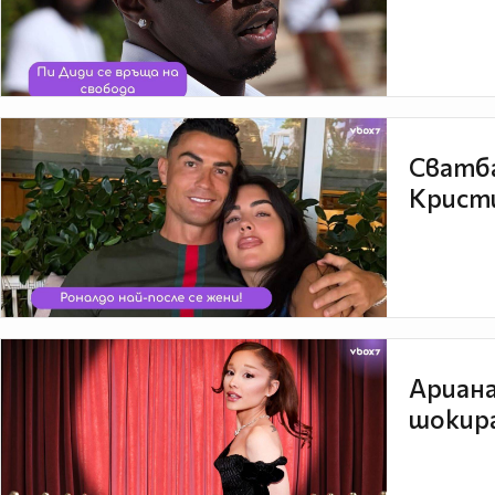
Сватба
Кристи
Ариана
шокира