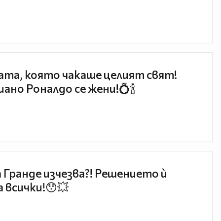
та, която чакаше целият свят!
ано Роналдо се жени!💍🍾
 Гранде изчезва?! Решението ѝ
 всички!😯💥