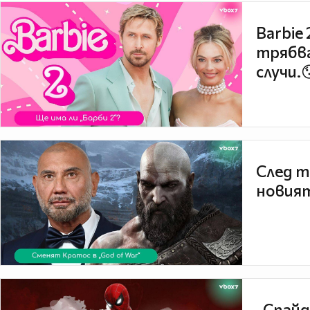
Barbie
трябва
случи.
След т
новият
„Спайд