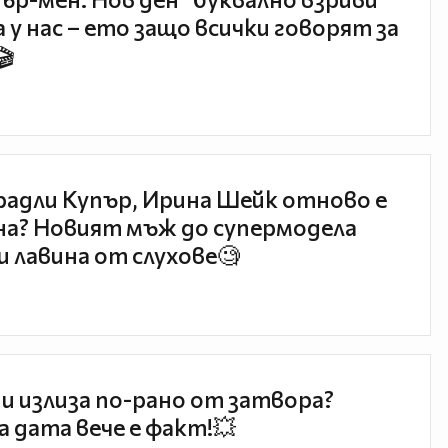
 у нас – ето защо всички говорят за
🎬
радли Купър, Ирина Шейк отново е
а? Новият мъж до супермодела
и лавина от слухове🧐
и излиза по-рано от затвора?
 дата вече е факт!💥