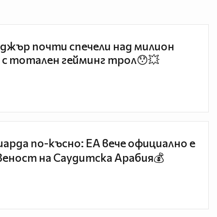
джър почти спечели над милион
 с тотален гейминг трол😯💥
иарда по-късно: EA вече официално е
еност на Саудитска Арабия💰