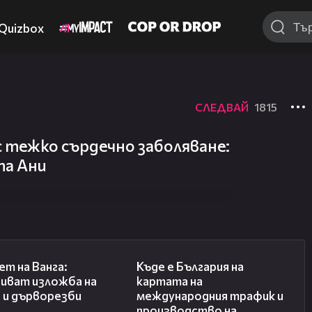
Quizbox
СЛЕДВАЙ
1815
с тежко сърдечно заболяване:
та Ани
07:17
09:25
ет на Ванга:
Къде е България на
иват изложба на
картата на
 и дърворезби
международния трафик и
производство на