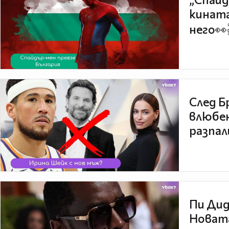
кината
него👀
След Б
влюбен
разпал
Пи Дид
Новата