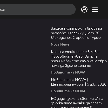
01:53
Засилен контрол на вноса на
плодове и зеленчуци от РС
Македония, Сърбия и Турция
Nova News
05:49
Край на етикетите в лева:
Търговците уверяват, че
преминаването само към евро
няма да вдигне цените
Новините на NOVA
47:06
Новините на NOVA |
Централна емисия | 6 авг. 2026
Новините на NOVA
03:04
ЕС даде "зелена светлина" на
държавите членки да спрат
сигналите за полиция в