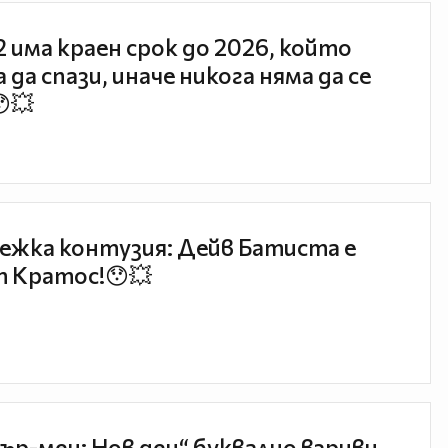
 2 има краен срок до 2026, който
 да спази, иначе никога няма да се
😯💥
ежка контузия: Дейв Батиста е
 Кратос!😯💥
ър-мен: Нов ден“ буквално взриви