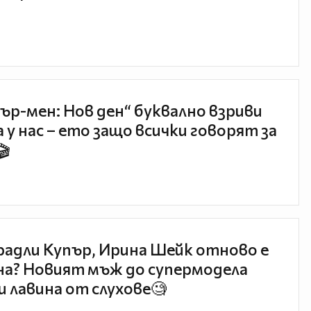
ър-мен: Нов ден“ буквално взриви
 у нас – ето защо всички говорят за
🎬
радли Купър, Ирина Шейк отново е
а? Новият мъж до супермодела
и лавина от слухове🧐