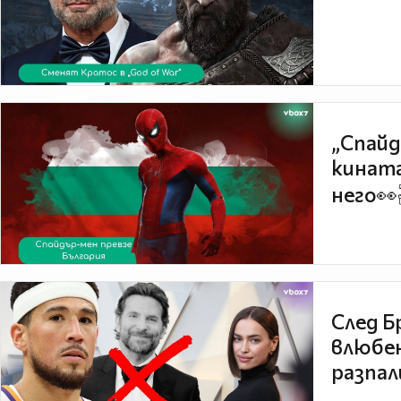
„Спайд
кината
него👀
След Б
влюбен
разпал