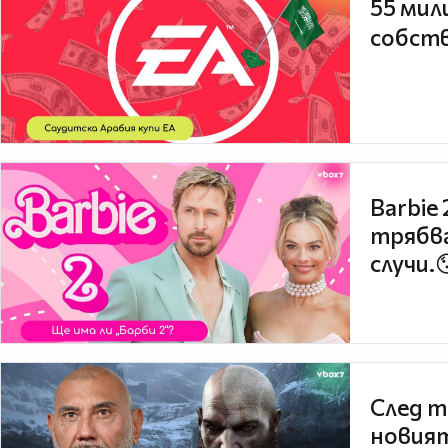
55 мил
собств
Barbie
трябва
случи.
След т
новият