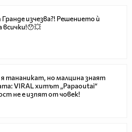
 Гранде изчезва?! Решението ѝ
 всички!😯💥
 я тананикат, но малцина знаят
та: VIRAL хитът „Papaoutai“
ст не е изпят от човек!