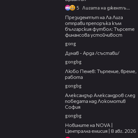
5
Лигата на джентълмените
03:03
Президентът на Ла Лига
отправи препоръка към
българския футбол: Търсете
финансова устойчивост
gong
00:51
Дунав - Арда /състави/
gongbg
03:40
Любо Пенев: Търпение, време,
работа
gongbg
01:49
Александър Александров след
победата над Локомотив
София
gongbg
29:15
Новините на NOVA |
Централна емисия | 8 авг. 2026