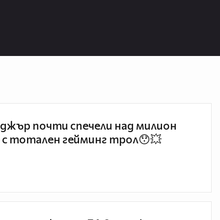
джър почти спечели над милион
 с тотален гейминг трол😯💥