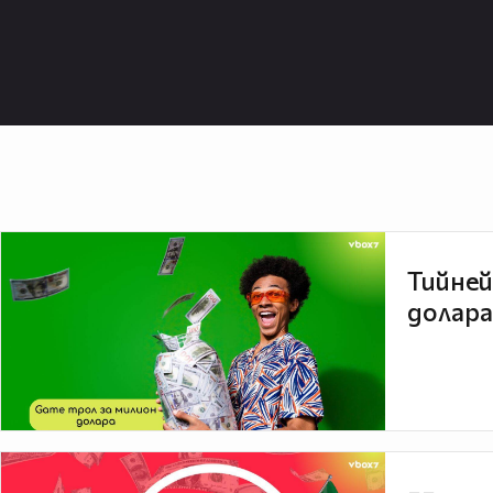
Тийней
долара