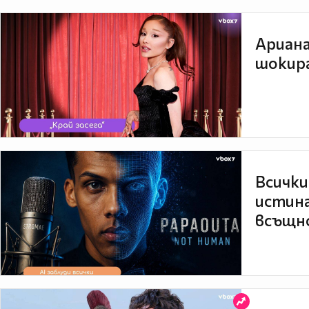
Ариана
шокира
Всички
истина
всъщно