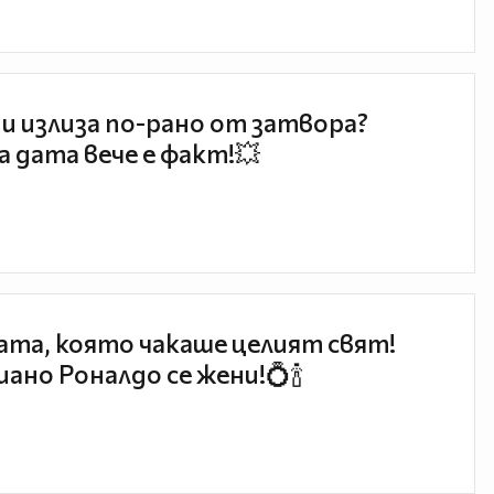
и излиза по-рано от затвора?
 дата вече е факт!💥
та, която чакаше целият свят!
ано Роналдо се жени!💍🍾