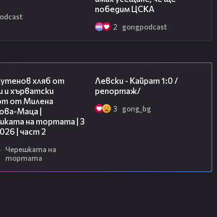
победим ЦСКА
odcast
2
gongpodcast
15:35
05:57
лутенов хляб от
Левски - Кайрат 1:0 /
и и хърватски
репортаж/
рт от Милена
3
gong_bg
ова-Маца |
шката на тортата | 3
2026 | част 2
4
Черешката на
тортата