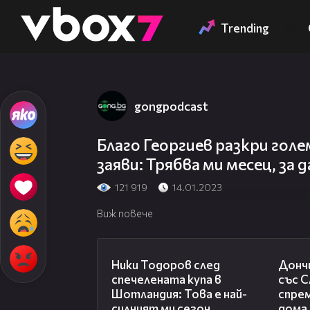
Member of
👾
Trending
gongpodcast
Благо Георгиев разкри голе
заяви: Трябва ми месец, за д
121 919
14.01.2023
Виж повече
17:33
Ники Тодоров след
Донч
спечелената купа в
със С
Шотландия: Това е най-
спрем
силният ми сезон
дома