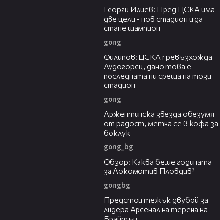
Георги Илиев: Пред ЦСКА има
две цели - нов стадион и да
стане шампион
gong
02:17
Филипов: ЦСКА превъзхожда
Лудогорец, дано това е
последната ни среща на този
стадион
gong
00:30
Аржентинска звезда обезумя
от радост, метна се в кофа за
боклук
gong_bg
48:53
Обзор: Каква беше годината
за Локомотив Пловдив?
gongbg
19:23
Предстои тежък двубой за
лидера Арсенал на терена на
Брайтън