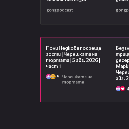
gongpodcast
gongp
19:25
Поли Недкова посреща
Безг
гости | Черешката на
триц
тортата | 5 авг. 2026 |
десе
част 1
Марк
Чере
5
Черешката на
авг. 
тортата