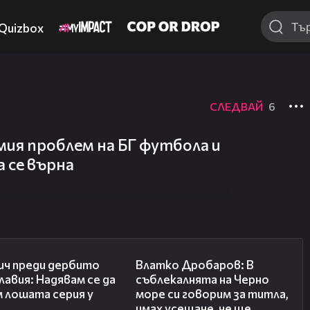
Quizbox
СЛЕДВАЙ
6
мия проблем на БГ футбола и
а се върна
20:02
17:35
ич преди дербито
Влатко Дробаров: В
лавия: Надявам се да
съблекалнята на Черно
 лошата серия у
море си говорим за титла,
имах усещане, че ще