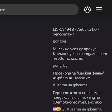
09:05
ЦСКА 1948 - Левски 1:0 /
репортаж/
gongbg
00:24
Милан не успя да пречупи
Кремонезе и се отдалечи от
първото място
gong_bg
02:30
Прогноза за "малкия финал"
Хърватия - Мароко
Лигата на джентълмените
39:18
Героите и техните армии
преди финалния уикенд на
световното първенство
3
Лигата на джентълмените
02:57