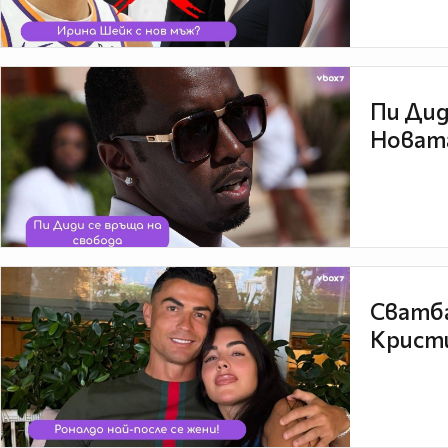
Пи Дид
Новата
Сватба
Кристи