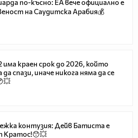
иарда по-късно: EA вече официално е
еност на Саудитска Арабия💰
 2 има краен срок до 2026, който
 да спази, иначе никога няма да се
😯💥
ежка контузия: Дейв Батиста е
 Кратос!😯💥