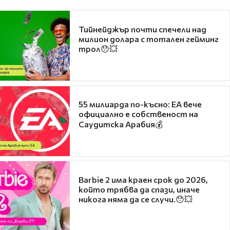
Тийнейджър почти спечели над
милион долара с тотален гейминг
трол😯💥
55 милиарда по-късно: EA вече
официално е собственост на
Саудитска Арабия💰
Barbie 2 има краен срок до 2026,
който трябва да спази, иначе
никога няма да се случи.😯💥