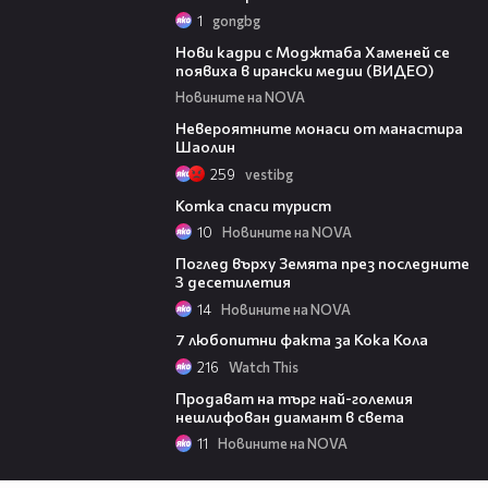
1
gongbg
00:14
Нови кадри с Моджтаба Хаменей се
появиха в ирански медии (ВИДЕО)
Новините на NOVA
03:53
Невероятните монаси от манастира
Шаолин
259
vestibg
04:25
Котка спаси турист
10
Новините на NOVA
00:13
Поглед върху Земята през последните
3 десетилетия
14
Новините на NOVA
01:58
7 любопитни факта за Кока Кола
216
Watch This
00:38
Продават на търг най-големия
нешлифован диамант в света
11
Новините на NOVA