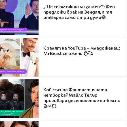
„Ще се омъжиш ли за мен?“: Фен
предложи брак на Зендая, а тя
отвърна само с три думи😅
Кралят на YouTube – младоженец:
MrBeast се ожени!💍🥰
Кой съсипа Фантастичната
четворка? Майлс Телър
проговаря десетилетие по-късно
🎬👀💥