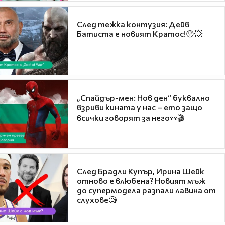
След тежка контузия: Дейв
Батиста е новият Кратос!😯💥
„Спайдър-мен: Нов ден“ буквално
взриви кината у нас – ето защо
всички говорят за него👀🎬
След Брадли Купър, Ирина Шейк
отново е влюбена? Новият мъж
до супермодела разпали лавина от
слухове🧐