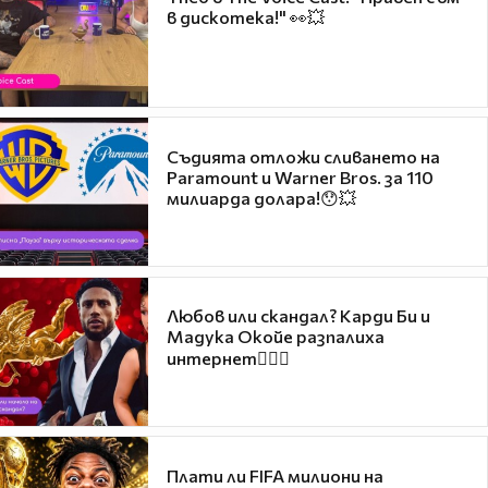
в дискотека!" 👀💥
Съдията отложи сливането на
Paramount и Warner Bros. за 110
милиарда долара!😯💥
Любов или скандал? Карди Би и
Мадука Окойе разпалиха
интернет❤️‍🔥🔥
Плати ли FIFA милиони на