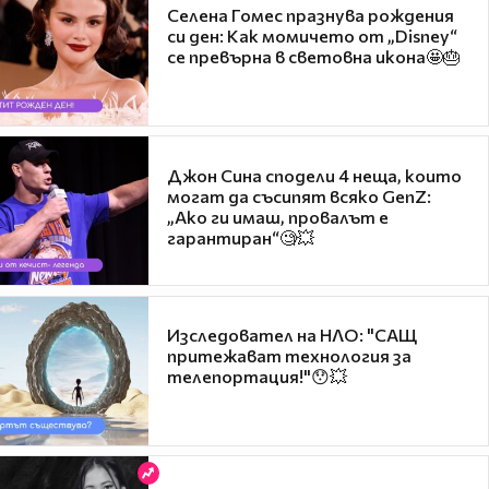
Селена Гомес празнува рождения
си ден: Как момичето от „Disney“
се превърна в световна икона🤩🎂
Джон Сина сподели 4 неща, които
могат да съсипят всяко GenZ:
„Ако ги имаш, провалът е
гарантиран“🧐💥
Изследовател на НЛО: "САЩ
притежават технология за
телепортация!"😯💥