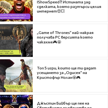
IShowSpeed?! Истината зад
сделката, която разтърси целия
интернет🤑💥
„Game of Thrones“ най-накрая
получава PC версията която
чакахме🎮🤩
Топ 5 игри, които ще ти дадат
усещането за „Одисея“ на
Кристофър Нолан🤩🎮
Джъстин Бийбър ще пее на
Световното първенство по