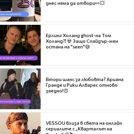
днес няма да отвори👀💥
Ерлинг Холанд ghost-на Том
Холанд?! 💀 Защо Спайдър-мен
остана на "seen"😅
Втори шанс за любовта? Ариана
Гранде и Рики Алварес отново
заедно!😍
VESSOU влиза в света на онлайн
сериалите с „Кварталът на