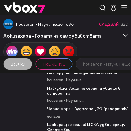
Member of
👾
houseron - Научи нещо ново
СЛЕДВАЙ
322
Аокигахара - Гората на самоубийствата
Всички
TRENDING
houseron - Научи нещо
07:37
Най-бруталните затвори в света
houseron - Научи нещо ново
06:45
Най-ужасяващите серийни убийци в
историята
houseron - Научи нещо ново
06:06
Черно море - Лудогорец 2:3 /репортаж/
gongbg
01:06
Шокираща грешка! ЦСКА удвои срещу
Септември