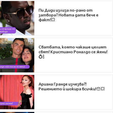
Пи Диди излиза по-рано от
затвора? Новата дата вече е
факт!💥
Сватбата, която чакаше целият
свят! Кристиано Роналдо се жени!
💍🍾
Ариана Гранде изчезва?!
Решението ѝ шокира всички!😯💥