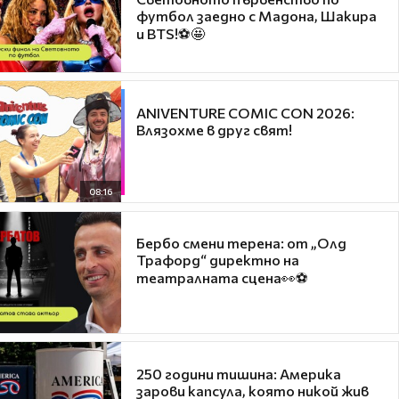
футбол заедно с Мадона, Шакира
и BTS!⚽🤩
ANIVENTURE COMIC CON 2026:
Влязохме в друг свят!
08:16
Бербо смени терена: от „Олд
Трафорд“ директно на
театралната сцена👀⚽
250 години тишина: Америка
зарови капсула, която никой жив