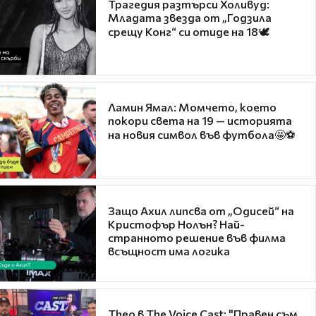
Трагедия разтърси Холивуд:
Младата звезда от „Годзила
срещу Конг“ си отиде на 18🕊️
Ламин Ямал: Момчето, което
покори света на 19 — историята
на новия символ във футбола🤩⚽
Защо Ахил липсва от „Одисей“ на
Кристофър Нолън? Най-
странното решение във филма
всъщност има логика
Theo в The Voice Cast: "Правен съм