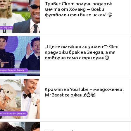
Травис Скот получи подарък
мечта от Холанд — всеки
футболен фен би го искал! 🤩
„Ще се омъжиш ли за мен?“: Фен
предложи брак на Зендая, а тя
отвърна само с три думи😅
Кралят на YouTube – младоженец:
MrBeast се ожени!💍🥰