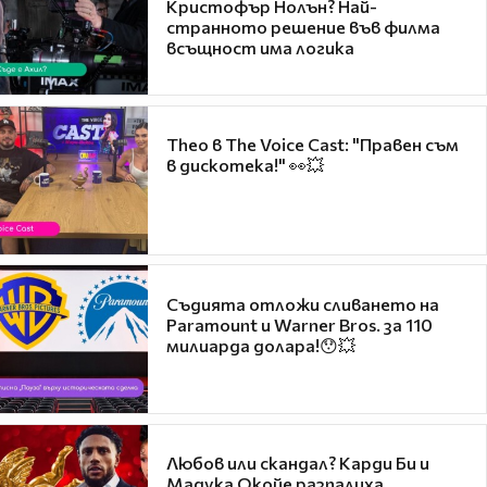
Кристофър Нолън? Най-
странното решение във филма
всъщност има логика
Theo в The Voice Cast: "Правен съм
в дискотека!" 👀💥
Съдията отложи сливането на
Paramount и Warner Bros. за 110
милиарда долара!😯💥
Любов или скандал? Карди Би и
Мадука Окойе разпалиха