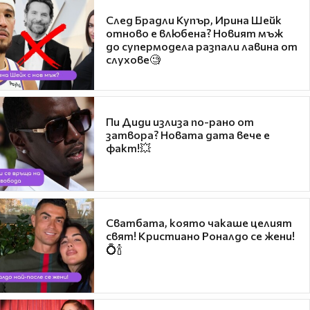
След Брадли Купър, Ирина Шейк
отново е влюбена? Новият мъж
до супермодела разпали лавина от
слухове🧐
Пи Диди излиза по-рано от
затвора? Новата дата вече е
факт!💥
Сватбата, която чакаше целият
свят! Кристиано Роналдо се жени!
💍🍾