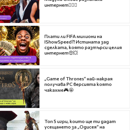
интернет❤️‍🔥🔥
Плати ли FIFA милиони на
IShowSpeed?! Истината зад
сделката, която разтърси целия
интернет🤑💥
„Game of Thrones“ най-накрая
получава PC версията която
чакахме🎮🤩
Топ 5 игри, които ще ти дадат
усещането за „Одисея“ на