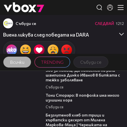
Member of
👾
Събуди се
СЛЕДВАЙ
1212
Виена ликува след победата на DARA
Всички
TRENDING
Събуди се
03:29
Зов за помощ: Да помогнем на рали
шампиона Динко Иванов в битката с
тежко заболяване
Събуди се
27:22
Тони Стораро: В попфолка има много
излишни хора
Събуди се
15:35
Безглутенов хляб от трици и
хърватски десерт от Милена
Маркова-Маца | Черешката на