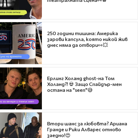
250 години тишина: Америка
зарови капсула, която никой жив
днес няма да отвори👀💥
Ерлинг Холанд ghost-на Том
Холанд?! 💀 Защо Спайдър-мен
остана на "seen"😅
Втори шанс за любовта? Ариана
Гранде и Рики Алварес отново
заедно!😍