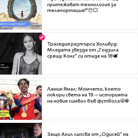
притежават технология за
телепортация!"😯💥
Трагедия разтърси Холивуд:
Младата звезда от „Годзила
срещу Конг“ си отиде на 18🕊️
Ламин Ямал: Момчето, което
покори света на 19 — историята
на новия символ във футбола🤩⚽
Защо Ахил липсва от „Одисей“ на