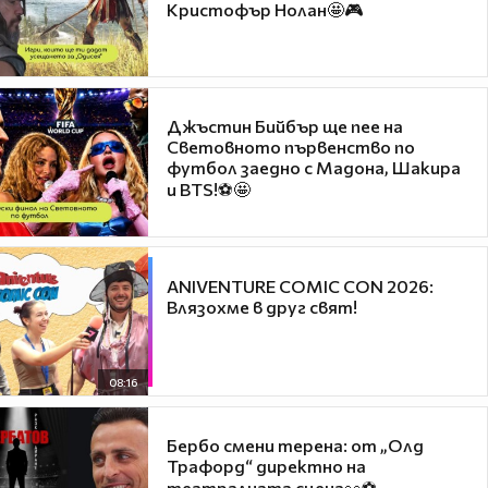
Кристофър Нолан🤩🎮
Джъстин Бийбър ще пее на
Световното първенство по
футбол заедно с Мадона, Шакира
и BTS!⚽🤩
ANIVENTURE COMIC CON 2026:
Влязохме в друг свят!
08:16
Бербо смени терена: от „Олд
Трафорд“ директно на
театралната сцена👀⚽