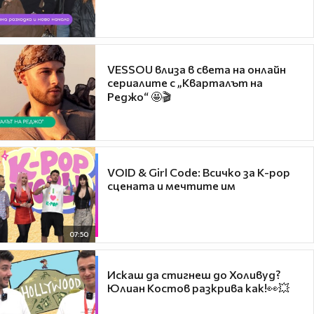
VESSOU влиза в света на онлайн
сериалите с „Кварталът на
Реджо“ 🤩🎬
VOID & Girl Code: Всичко за K-pop
сцената и мечтите им
07:50
Искаш да стигнеш до Холивуд?
Юлиан Костов разкрива как!👀💥