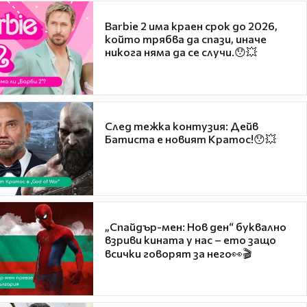
Barbie 2 има краен срок до 2026,
който трябва да спази, иначе
никога няма да се случи.😯💥
След тежка контузия: Дейв
Батиста е новият Кратос!😯💥
„Спайдър-мен: Нов ден“ буквално
взриви кината у нас – ето защо
всички говорят за него👀🎬