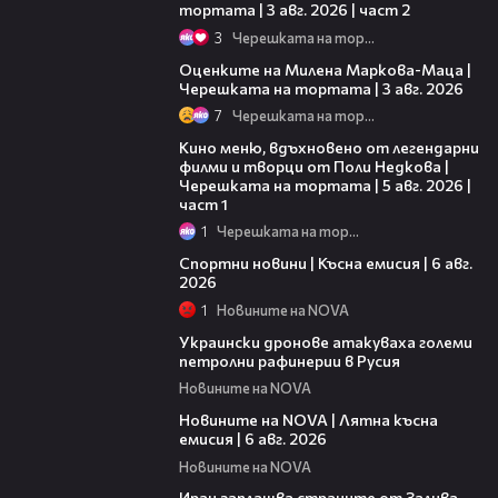
тортата | 3 авг. 2026 | част 2
3
Черешката на тортата
14:06
Оценките на Милена Маркова-Маца |
Черешката на тортата | 3 авг. 2026
7
Черешката на тортата
15:39
Кино меню, вдъхновено от легендарни
филми и творци от Поли Недкова |
Черешката на тортата | 5 авг. 2026 |
част 1
1
Черешката на тортата
04:51
Спортни новини | Късна емисия | 6 авг.
2026
1
Новините на NOVA
00:41
Украински дронове атакуваха големи
петролни рафинерии в Русия
Новините на NOVA
20:26
Новините на NOVA | Лятна късна
емисия | 6 авг. 2026
Новините на NOVA
00:41
Иран заплашва страните от Залива,