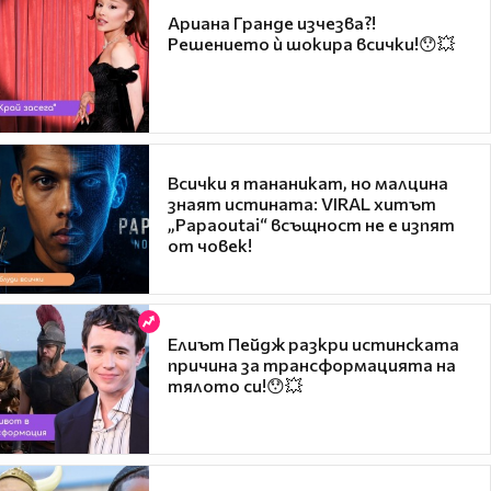
Ариана Гранде изчезва?!
Решението ѝ шокира всички!😯💥
Всички я тананикат, но малцина
знаят истината: VIRAL хитът
„Papaoutai“ всъщност не е изпят
от човек!
Елиът Пейдж разкри истинската
причина за трансформацията на
тялото си!😯💥