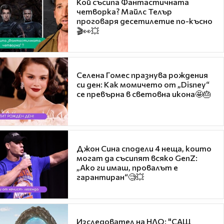
Кой съсипа Фантастичната
четворка? Майлс Телър
проговаря десетилетие по-късно
🎬👀💥
Селена Гомес празнува рождения
си ден: Как момичето от „Disney“
се превърна в световна икона🤩🎂
Джон Сина сподели 4 неща, които
могат да съсипят всяко GenZ:
„Ако ги имаш, провалът е
гарантиран“🧐💥
Изследовател на НЛО: "САЩ