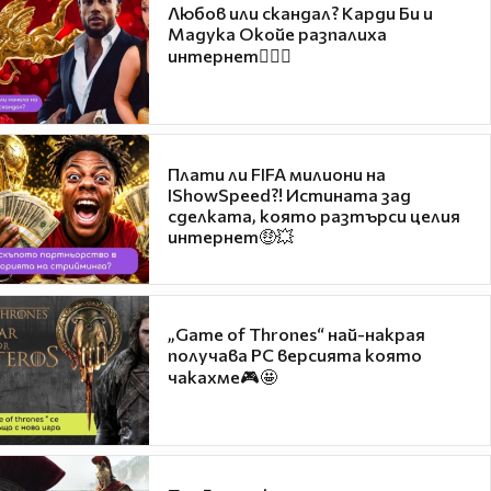
Любов или скандал? Карди Би и
Мадука Окойе разпалиха
интернет❤️‍🔥🔥
Плати ли FIFA милиони на
IShowSpeed?! Истината зад
сделката, която разтърси целия
интернет🤑💥
„Game of Thrones“ най-накрая
получава PC версията която
чакахме🎮🤩