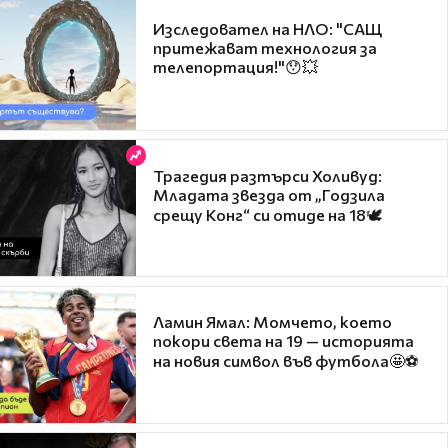
Изследовател на НЛО: "САЩ
притежават технология за
телепортация!"😯💥
Трагедия разтърси Холивуд:
Младата звезда от „Годзила
срещу Конг“ си отиде на 18🕊️
Ламин Ямал: Момчето, което
покори света на 19 — историята
на новия символ във футбола🤩⚽