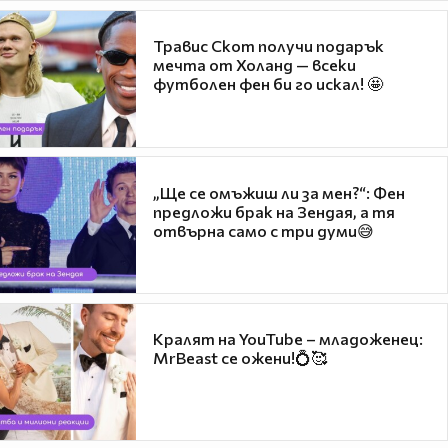
Травис Скот получи подарък
мечта от Холанд — всеки
футболен фен би го искал! 🤩
„Ще се омъжиш ли за мен?“: Фен
предложи брак на Зендая, а тя
отвърна само с три думи😅
Кралят на YouTube – младоженец:
MrBeast се ожени!💍🥰