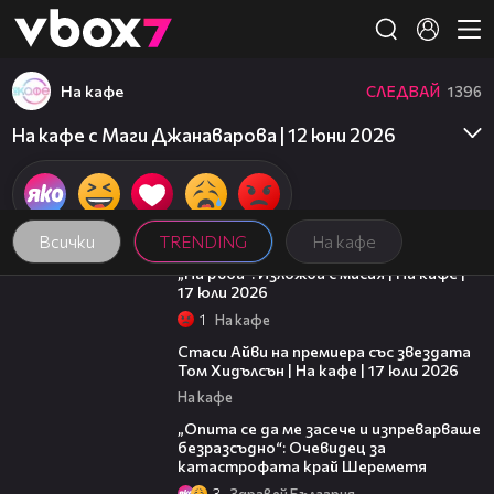
Member of
👾
На кафе
СЛЕДВАЙ
1396
На кафе с Маги Джанаварова | 12 юни 2026
Всички
TRENDING
На кафе
09:09
„На ръба“: Изложба с мисия | На кафе |
17 юли 2026
1
На кафе
02:58
Стаси Айви на премиера със звездата
Том Хидълсън | На кафе | 17 юли 2026
На кафе
06:38
„Опита се да ме засече и изпреварваше
безразсъдно“: Очевидец за
катастрофата край Шереметя
3
Здравей България