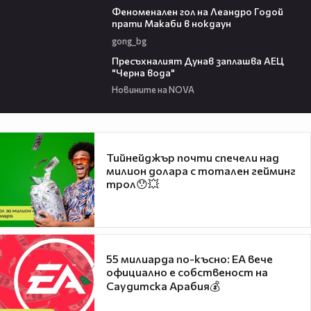
Феноменален гол на Леандро Годой
прати Макаби в нокдаун
gong_bg
03:51
Пресъхналият Дунав заплашва АЕЦ
"Черна вода"
Новините на NOVA
Тийнейджър почти спечели над
милион долара с тотален гейминг
трол😯💥
55 милиарда по-късно: EA вече
официално е собственост на
Саудитска Арабия💰