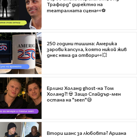
Трафорд“ директно на
театралната сцена👀⚽
250 години тишина: Америка
зарови капсула, която никой жив
днес няма да отвори👀💥
Ерлинг Холанд ghost-на Том
Холанд?! 💀 Защо Спайдър-мен
остана на "seen"😅
Втори шанс за любовта? Ариана