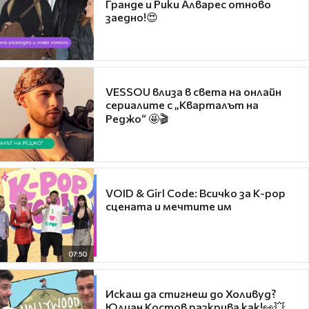
Гранде и Рики Алварес отново
заедно!😍
VESSOU влиза в света на онлайн
сериалите с „Кварталът на
Реджо“ 🤩🎬
VOID & Girl Code: Всичко за K-pop
сцената и мечтите им
07:50
Искаш да стигнеш до Холивуд?
Юлиан Костов разкрива как!👀💥