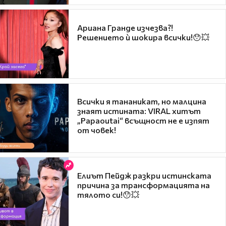
Ариана Гранде изчезва?!
Решението ѝ шокира всички!😯💥
Всички я тананикат, но малцина
знаят истината: VIRAL хитът
„Papaoutai“ всъщност не е изпят
от човек!
Елиът Пейдж разкри истинската
причина за трансформацията на
тялото си!😯💥