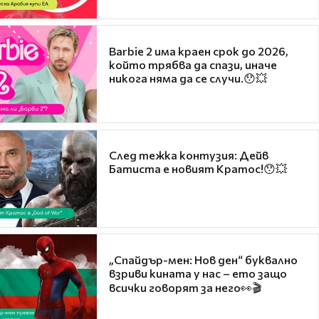
Barbie 2 има краен срок до 2026,
който трябва да спази, иначе
никога няма да се случи.😯💥
След тежка контузия: Дейв
Батиста е новият Кратос!😯💥
„Спайдър-мен: Нов ден“ буквално
взриви кината у нас – ето защо
всички говорят за него👀🎬