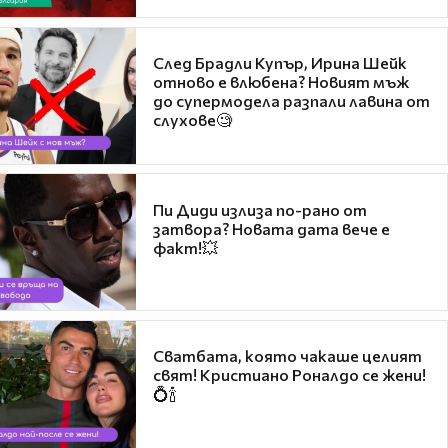
След Брадли Купър, Ирина Шейк
отново е влюбена? Новият мъж
до супермодела разпали лавина от
слухове🧐
Пи Диди излиза по-рано от
затвора? Новата дата вече е
факт!💥
Сватбата, която чакаше целият
свят! Кристиано Роналдо се жени!
💍🍾