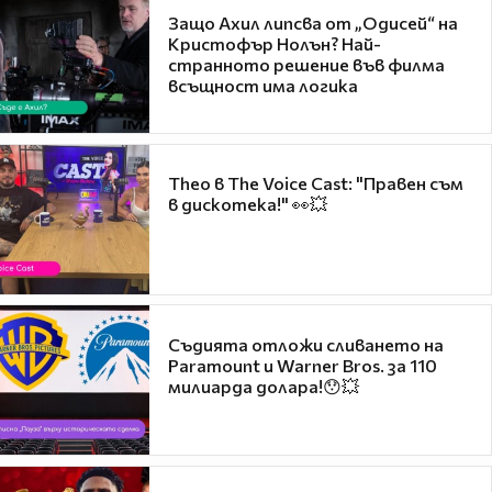
Защо Ахил липсва от „Одисей“ на
Кристофър Нолън? Най-
странното решение във филма
всъщност има логика
Theo в The Voice Cast: "Правен съм
в дискотека!" 👀💥
Съдията отложи сливането на
Paramount и Warner Bros. за 110
милиарда долара!😯💥