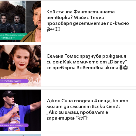
Кой съсипа Фантастичната
четворка? Майлс Телър
проговаря десетилетие по-късно
🎬👀💥
Селена Гомес празнува рождения
си ден: Как момичето от „Disney“
се превърна в световна икона🤩🎂
Джон Сина сподели 4 неща, които
могат да съсипят всяко GenZ:
„Ако ги имаш, провалът е
гарантиран“🧐💥