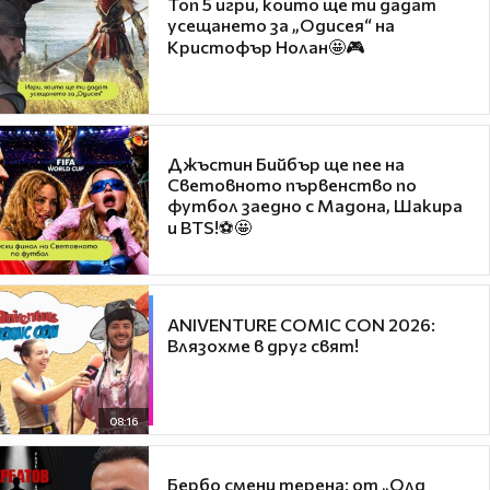
Топ 5 игри, които ще ти дадат
усещането за „Одисея“ на
Кристофър Нолан🤩🎮
Джъстин Бийбър ще пее на
Световното първенство по
футбол заедно с Мадона, Шакира
и BTS!⚽🤩
ANIVENTURE COMIC CON 2026:
Влязохме в друг свят!
08:16
Бербо смени терена: от „Олд