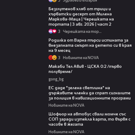
15:35
Безглутенов хляб от трици и
хърватски десерт от Милена
Маркова-Маца | Черешката на
тортата | 3 авг. 2026 | част 2
3
Черешката на тортата
03:09
Родилка от Варна търси истината за
внезапната смърт на детето си в края
на 9 месец
3
Новините на NOVA
04:36
Макаби Тел Авив - ЦСКА 0:2 /първо
полувреме/
gong_bg
03:04
ЕС даде "зелена светлина" на
държавите членки да спрат сигналите
за полиция в навигационните програми
Новините на NOVA
03:35
Шофьор на автобус свали момче със
СОП заради изтекла карта, то вървя с
часове в жегата
Новините на NOVA
01:43