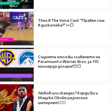
Theo в The Voice Cast: "Правен съм
в дискотека!" 👀💥
Съдията отложи сливането на
Paramount и Warner Bros. за 110
милиарда долара!😯💥
Любов или скандал? Карди Би и
Мадука Окойе разпалиха
интернет❤️‍🔥🔥