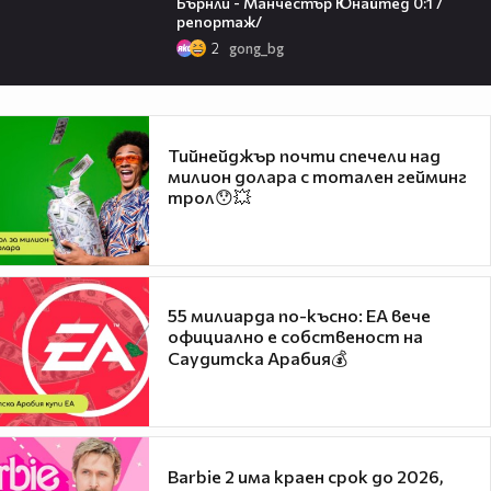
Бърнли - Манчестър Юнайтед 0:1 /
репортаж/
2
gong_bg
Тийнейджър почти спечели над
милион долара с тотален гейминг
трол😯💥
55 милиарда по-късно: EA вече
официално е собственост на
Саудитска Арабия💰
Barbie 2 има краен срок до 2026,