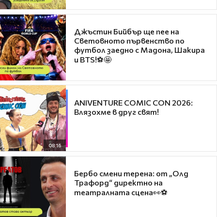
Джъстин Бийбър ще пее на
Световното първенство по
футбол заедно с Мадона, Шакира
и BTS!⚽🤩
ANIVENTURE COMIC CON 2026:
Влязохме в друг свят!
08:16
Бербо смени терена: от „Олд
Трафорд“ директно на
театралната сцена👀⚽