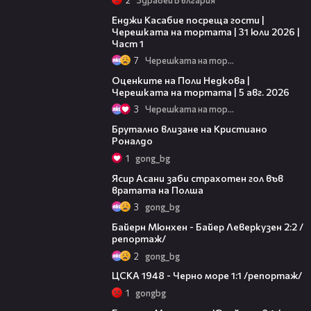
10:44
Енджи Касабие посреща гости |
Черешката на тортата | 31 юли 2026 |
Част 1
7
Черешката на тортата
02:09
Оценките на Поли Недкова |
Черешката на тортата | 5 авг. 2026
3
Черешката на тортата
01:24
Брутално влизане на Кристиано
Роналдо
1
gong_bg
01:03
Ясир Асани заби страхотен гол във
вратата на Полша
3
gong_bg
07:15
Байерн Мюнхен - Байер Леверкузен 2:2 /
репортаж/
2
gong_bg
06:07
ЦСКА 1948 - Черно море 1:1 /репортаж/
1
gongbg
04:40