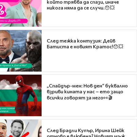
който трябва да спази, иначе
никога няма да се случи.😯💥
След тежка контузия: Дейв
Батиста е новият Кратос!😯💥
„Спайдър-мен: Нов ден“ буквално
взриви кината у нас – ето защо
всички говорят за него👀🎬
След Брадли Купър, Ирина Шейк
отново е влюбена? Новият мъж