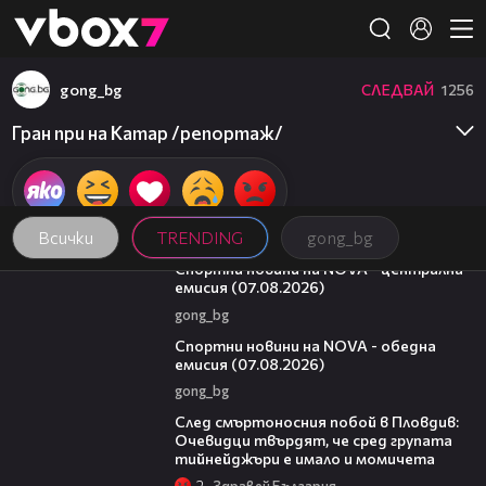
Member of
👾
gong_bg
СЛЕДВАЙ
1256
Гран при на Катар /репортаж/
Всички
TRENDING
gong_bg
05:18
Спортни новини на NOVA - централна
емисия (07.08.2026)
gong_bg
04:03
Спортни новини на NOVA - обедна
емисия (07.08.2026)
gong_bg
09:32
След смъртоносния побой в Пловдив:
Очевидци твърдят, че сред групата
тийнейджъри е имало и момичета
2
Здравей България