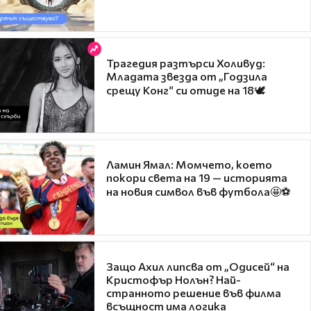
Трагедия разтърси Холивуд:
Младата звезда от „Годзила
срещу Конг“ си отиде на 18🕊️
Ламин Ямал: Момчето, което
покори света на 19 — историята
на новия символ във футбола🤩⚽
Защо Ахил липсва от „Одисей“ на
Кристофър Нолън? Най-
странното решение във филма
всъщност има логика