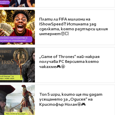
Плати ли FIFA милиони на
IShowSpeed?! Истината зад
сделката, която разтърси целия
интернет🤑💥
„Game of Thrones“ най-накрая
получава PC версията която
чакахме🎮🤩
Топ 5 игри, които ще ти дадат
усещането за „Одисея“ на
Кристофър Нолан🤩🎮