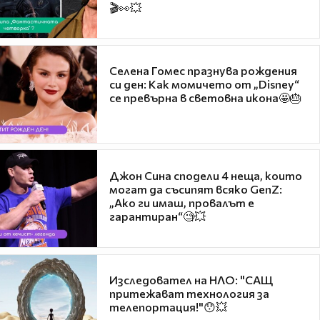
🎬👀💥
Селена Гомес празнува рождения
си ден: Как момичето от „Disney“
се превърна в световна икона🤩🎂
Джон Сина сподели 4 неща, които
могат да съсипят всяко GenZ:
„Ако ги имаш, провалът е
гарантиран“🧐💥
Изследовател на НЛО: "САЩ
притежават технология за
телепортация!"😯💥