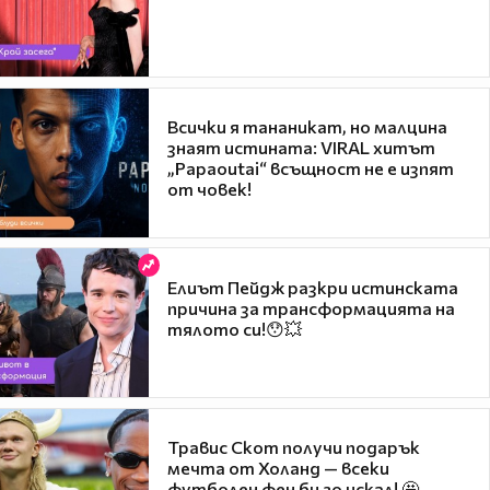
Всички я тананикат, но малцина
знаят истината: VIRAL хитът
„Papaoutai“ всъщност не е изпят
от човек!
Елиът Пейдж разкри истинската
причина за трансформацията на
тялото си!😯💥
Травис Скот получи подарък
мечта от Холанд — всеки
футболен фен би го искал! 🤩