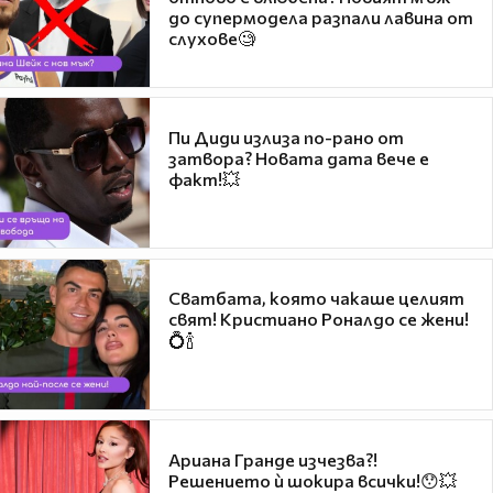
до супермодела разпали лавина от
слухове🧐
Пи Диди излиза по-рано от
затвора? Новата дата вече е
факт!💥
Сватбата, която чакаше целият
свят! Кристиано Роналдо се жени!
💍🍾
Ариана Гранде изчезва?!
Решението ѝ шокира всички!😯💥