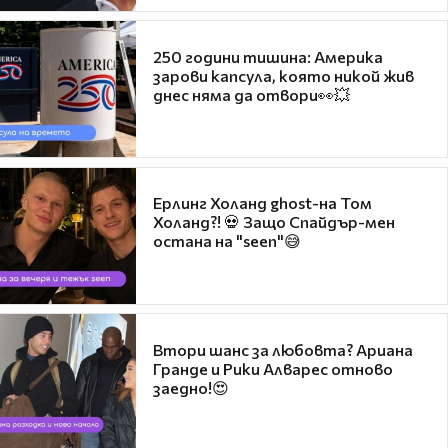
250 години тишина: Америка
зарови капсула, която никой жив
днес няма да отвори👀💥
Ерлинг Холанд ghost-на Том
Холанд?! 💀 Защо Спайдър-мен
остана на "seen"😅
Втори шанс за любовта? Ариана
Гранде и Рики Алварес отново
заедно!😍