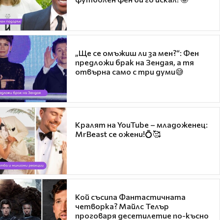
„Ще се омъжиш ли за мен?“: Фен
предложи брак на Зендая, а тя
отвърна само с три думи😅
Кралят на YouTube – младоженец:
MrBeast се ожени!💍🥰
Кой съсипа Фантастичната
четворка? Майлс Телър
проговаря десетилетие по-късно