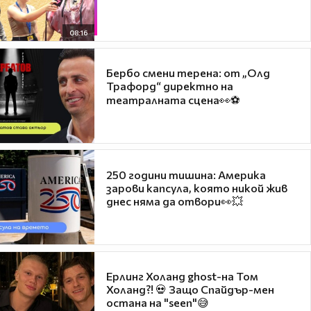
08:16
Бербо смени терена: от „Олд
Трафорд“ директно на
театралната сцена👀⚽
250 години тишина: Америка
зарови капсула, която никой жив
днес няма да отвори👀💥
Ерлинг Холанд ghost-на Том
Холанд?! 💀 Защо Спайдър-мен
остана на "seen"😅