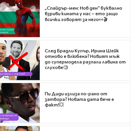
„Спайдър-мен: Нов ден“ буквално
взриви кината у нас – ето защо
всички говорят за него👀🎬
След Брадли Купър, Ирина Шейк
отново е влюбена? Новият мъж
до супермодела разпали лавина от
слухове🧐
Пи Диди излиза по-рано от
затвора? Новата дата вече е
факт!💥