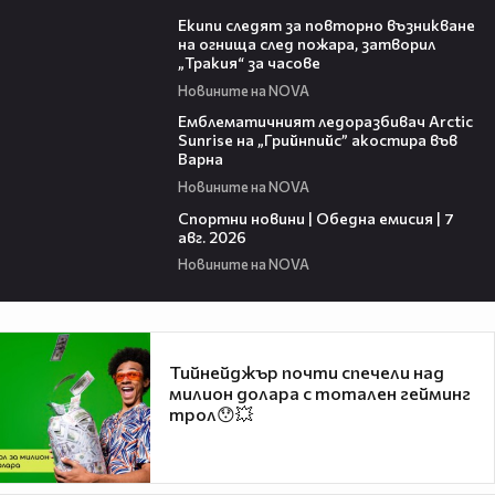
03:09
Екипи следят за повторно възникване
на огнища след пожара, затворил
„Тракия“ за часове
Новините на NOVA
00:48
Емблематичният ледоразбивач Arctic
Sunrise на „Грийнпийс” акостира във
Варна
Новините на NOVA
04:05
Спортни новини | Обедна емисия | 7
aвг. 2026
Новините на NOVA
Тийнейджър почти спечели над
милион долара с тотален гейминг
трол😯💥