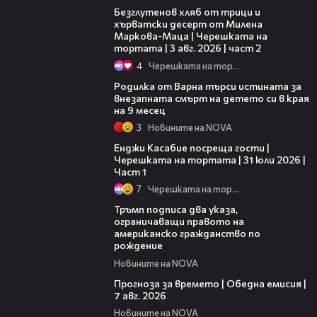
Безглутенов хляб от трици и
хърватски десерт от Милена
Маркова-Маца | Черешката на
тортата | 3 авг. 2026 | част 2
4
Черешката на тортата
03:09
Родилка от Варна търси истината за
внезапната смърт на детето си в края
на 9 месец
3
Новините на NOVA
10:44
Енджи Касабие посреща гости |
Черешката на тортата | 31 юли 2026 |
Част 1
7
Черешката на тортата
01:24
Тръмп подписа два указа,
ограничаващи правото на
американско гражданство по
рождение
Новините на NOVA
02:23
Прогноза за времето | Обедна емисия |
7 авг. 2026
Новините на NOVA