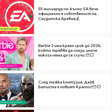
55 милиарда по-късно: EA вече
официално е собственост на
Саудитска Арабия💰
Barbie 2 има краен срок до 2026,
който трябва да спази, иначе
никога няма да се случи.😯💥
След тежка контузия: Дейв
Батиста е новият Кратос!😯💥