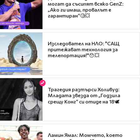
могат да съсипят всяко GenZ:
„Ако ги имаш, провалът е
гарантиран“🧐💥
Изследовател на НЛО: "САЩ
притежават технология за
телепортация!"😯💥
Трагедия разтърси Холивуд:
Младата звезда от „Годзила
срещу Конг“ си отиде на 18🕊️
Ламин Ямал: Момчето, което