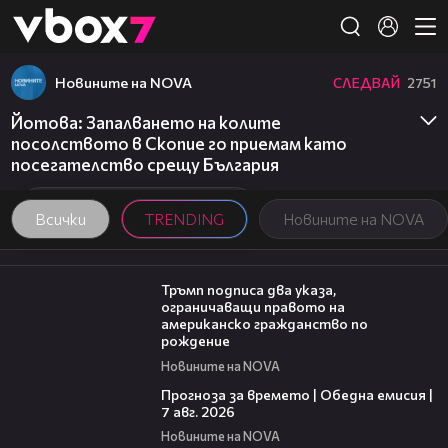
Member of
👾
Новините на NOVA
СЛЕДВАЙ
2751
Йотова: Запалването на колите
посолството в Скопие го приемам като
посегателство срещу България
Всички
TRENDING
Новините на NOVA
01:24
Тръмп подписа два указа,
ограничаващи правото на
американско гражданство по
рождение
Новините на NOVA
02:23
Прогноза за времето | Обедна емисия |
7 авг. 2026
Новините на NOVA
15:35