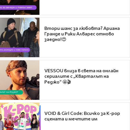
Втори шанс за любовта? Ариана
Гранде и Рики Алварес отново
заедно!😍
VESSOU влиза в света на онлайн
сериалите с „Кварталът на
Реджо“ 🤩🎬
VOID & Girl Code: Всичко за K-pop
сцената и мечтите им