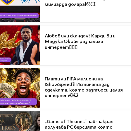
милиарда долара!😯💥
Любов или скандал? Карди Би и
Мадука Окойе разпалиха
интернет❤️‍🔥🔥
Плати ли FIFA милиони на
IShowSpeed?! Истината зад
сделката, която разтърси целия
интернет🤑💥
„Game of Thrones“ най-накрая
получава PC версията която