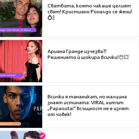
Сватбата, която чакаше целият
свят! Кристиано Роналдо се жени!
💍🍾
Ариана Гранде изчезва?!
Решението ѝ шокира всички!😯💥
Всички я тананикат, но малцина
знаят истината: VIRAL хитът
„Papaoutai“ всъщност не е изпят
от човек!