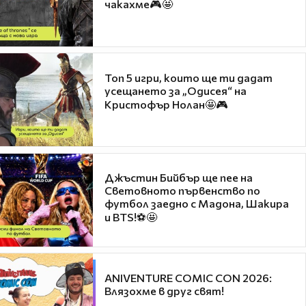
чакахме🎮🤩
Топ 5 игри, които ще ти дадат
усещането за „Одисея“ на
Кристофър Нолан🤩🎮
Джъстин Бийбър ще пее на
Световното първенство по
футбол заедно с Мадона, Шакира
и BTS!⚽🤩
ANIVENTURE COMIC CON 2026:
Влязохме в друг свят!