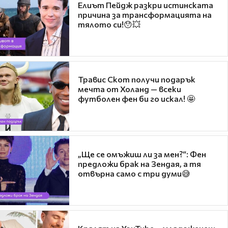
Елиът Пейдж разкри истинската
причина за трансформацията на
тялото си!😯💥
Травис Скот получи подарък
мечта от Холанд — всеки
футболен фен би го искал! 🤩
„Ще се омъжиш ли за мен?“: Фен
предложи брак на Зендая, а тя
отвърна само с три думи😅