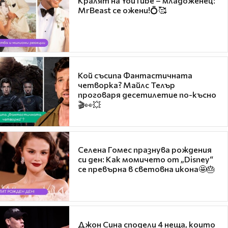
Кралят на YouTube – младоженец:
MrBeast се ожени!💍🥰
Кой съсипа Фантастичната
четворка? Майлс Телър
проговаря десетилетие по-късно
🎬👀💥
Селена Гомес празнува рождения
си ден: Как момичето от „Disney“
се превърна в световна икона🤩🎂
Джон Сина сподели 4 неща, които