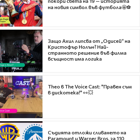
покори света на 19 — историята
на новия символ във футбола🤩⚽
Защо Ахил липсва от „Одисей“ на
Кристофър Нолън? Най-
странното решение във филма
всъщност има логика
Theo в The Voice Cast: "Правен съм
в дискотека!" 👀💥
Съдията отложи сливането на
Paramount и Warner Bros. за 110