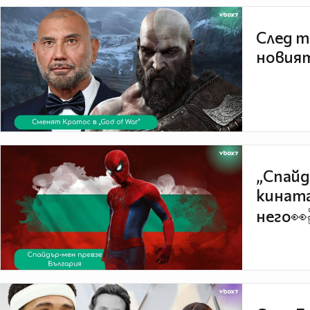
След т
новият
„Спайд
кината
него👀