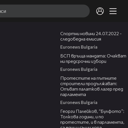
07:09
Спортни новини 24.07.2022 -
следобедна емисия
Euronews Bulgaria
02:16
БСП връща мандата: Очакват
ни предсрочни избори
Euronews Bulgaria
01:03
Протестите на пътните
строители продължават:
Опъват палатков лагер пред
парламента
Euronews Bulgaria
07:11
Георги Палейков, “Булфото”:
Толкова години, и по
протестите, и в парламента,
са едни и същи хора