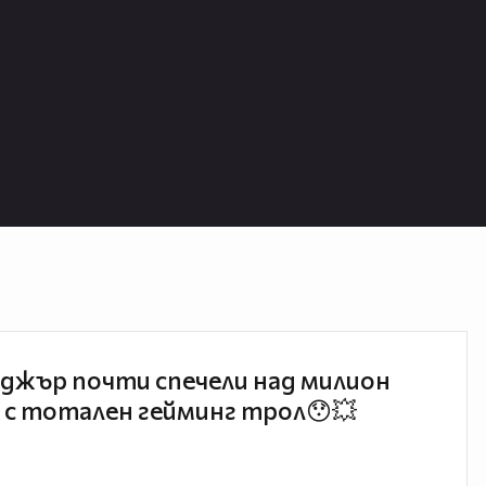
джър почти спечели над милион
 с тотален гейминг трол😯💥