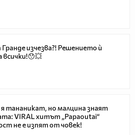
 Гранде изчезва?! Решението ѝ
 всички!😯💥
 я тананикат, но малцина знаят
та: VIRAL хитът „Papaoutai“
ст не е изпят от човек!