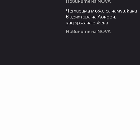
Новините на NOVA
00:39
Четирима мъже са намушкани
в центъра на Лондон,
задържана е жена
Новините на NOVA