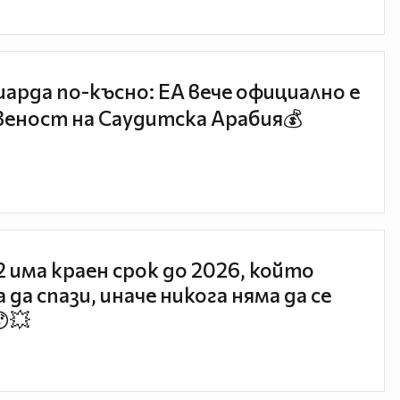
иарда по-късно: EA вече официално е
еност на Саудитска Арабия💰
 2 има краен срок до 2026, който
 да спази, иначе никога няма да се
😯💥