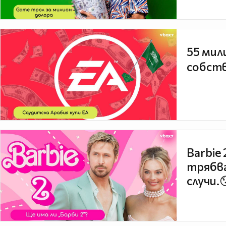
55 мил
собств
Barbie
трябва
случи.