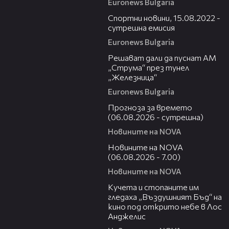
Euronews Bulgaria
06:52
Спортни новини, 15.08.2022 -
сутрешна емисия
Euronews Bulgaria
00:37
Решават дали да пуснат АМ
„Струма“ през тунел
„Железница“
Euronews Bulgaria
01:47
Прогноза за времето
(06.08.2026 - сутрешна)
Новините на NOVA
05:35
Новините на NOVA
(06.08.2026 - 7.00)
Новините на NOVA
00:51
Кучета и стопаните им
гледаха „Въздушният Бъд“ на
кино под открито небе в Лос
Анджелис