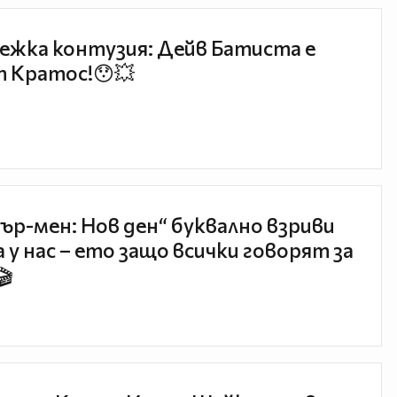
ежка контузия: Дейв Батиста е
 Кратос!😯💥
ър-мен: Нов ден“ буквално взриви
 у нас – ето защо всички говорят за
🎬