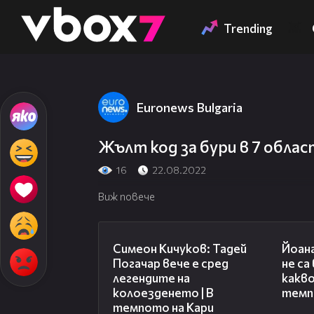
Member of
👾
Trending
Euronews Bulgaria
Жълт код за бури в 7 обла
16
22.08.2022
Виж повече
11:23
Симеон Кичуков: Тадей
Йоан
Погачар вече е сред
не са
легендите на
какво
колоезденето | В
темп
темпото на Кари