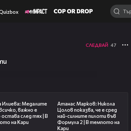
Quizbox
СЛЕДВАЙ
47
сти
14:33
18:25
а Илиева: Медалите
Атанас Марков: Никола
 всичко, важно е
Цолов показва, че е сред
 остава след тях | В
най-силните пилоти във
ото на Кари
Формула 2 | В темпото на
Кари