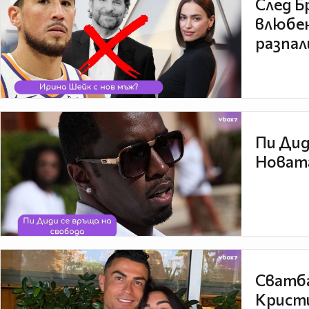
След Б
влюбен
разпал
Пи Дид
Новата
Сватба
Кристи