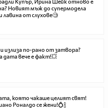
радли Купър, Ирина Шейк отново е
а? Новият мъж до супермодела
и лавина от слухове🧐
и излиза по-рано от затвора?
 дата вече е факт!💥
та, която чакаше целият свят!
ано Роналдо се жени!💍🍾