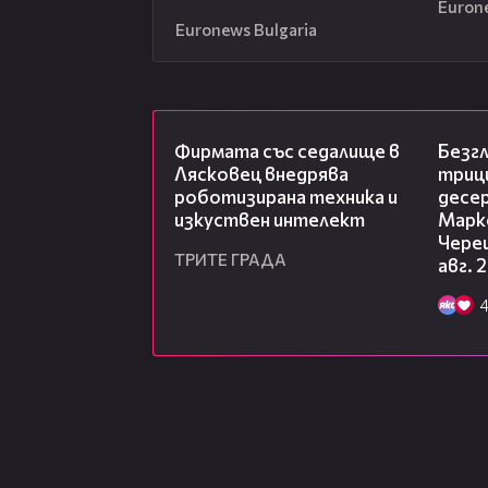
Euron
Euronews Bulgaria
00:06
Фирмата със седалище в
Безг
Лясковец внедрява
триц
роботизирана техника и
десе
изкуствен интелект
Марк
Чере
ТРИТЕ ГРАДА
авг. 