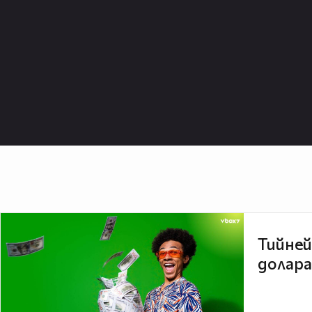
Тийней
долара