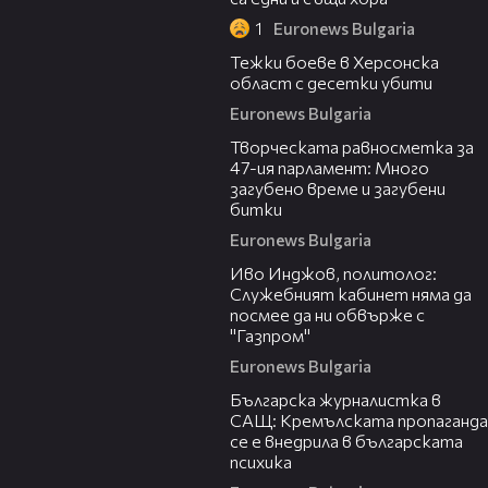
1
Euronews Bulgaria
02:40
Тежки боеве в Херсонска
област с десетки убити
Euronews Bulgaria
18:37
Творческата равносметка за
47-ия парламент: Много
загубено време и загубени
битки
Euronews Bulgaria
09:27
Иво Инджов, политолог:
Служебният кабинет няма да
посмее да ни обвърже с
"Газпром"
Euronews Bulgaria
10:28
Българска журналистка в
САЩ: Кремълската пропаганда
се е внедрила в българската
психика