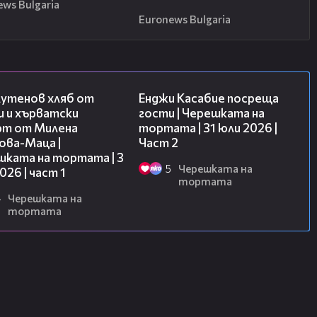
ews Bulgaria
Euronews Bulgaria
16:02
16:45
лутенов хляб от
Енджи Касабие посреща
и и хърватски
гости | Черешката на
рт от Милена
тортата | 31 юли 2026 |
ова-Маца |
Част 2
шката на тортата | 3
5
Черешката на
2026 | част 1
тортата
4
Черешката на
тортата