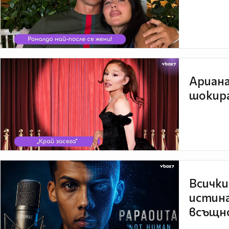
Ариана
шокира
Всички
истина
всъщно