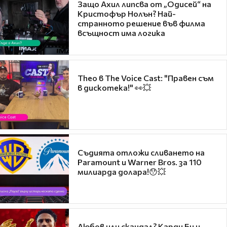
Защо Ахил липсва от „Одисей“ на
Кристофър Нолън? Най-
странното решение във филма
всъщност има логика
Theo в The Voice Cast: "Правен съм
в дискотека!" 👀💥
Съдията отложи сливането на
Paramount и Warner Bros. за 110
милиарда долара!😯💥
Любов или скандал? Карди Би и