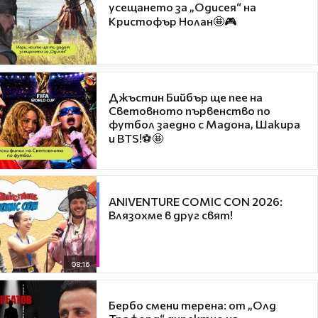
усещането за „Одисея“ на
Кристофър Нолан🤩🎮
Джъстин Бийбър ще пее на
Световното първенство по
футбол заедно с Мадона, Шакира
и BTS!⚽🤩
ANIVENTURE COMIC CON 2026:
Влязохме в друг свят!
08:16
Бербо смени терена: от „Олд