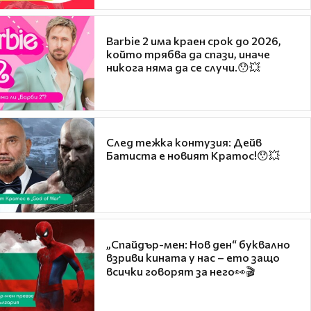
Barbie 2 има краен срок до 2026,
който трябва да спази, иначе
никога няма да се случи.😯💥
След тежка контузия: Дейв
Батиста е новият Кратос!😯💥
„Спайдър-мен: Нов ден“ буквално
взриви кината у нас – ето защо
всички говорят за него👀🎬