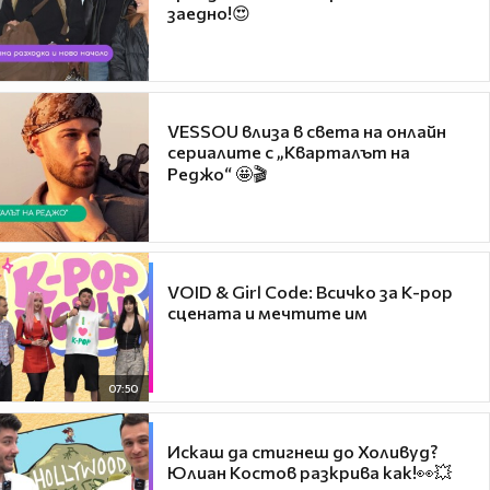
заедно!😍
VESSOU влиза в света на онлайн
сериалите с „Кварталът на
Реджо“ 🤩🎬
VOID & Girl Code: Всичко за K-pop
сцената и мечтите им
07:50
Искаш да стигнеш до Холивуд?
Юлиан Костов разкрива как!👀💥