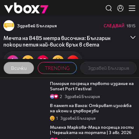
Member of
👾
Здравей България
СЛЕДВАЙ
1815
Мечта на 8485 метра височина: Българин
покори петия най-висок връх в света
Всички
TRENDING
Здравей България
05:54
Поморие посреща първото издание на
Sunset Port Festival
2
Здравей България
07:17
В памет на Ванга: Откриват изложба
на икони и дърворезби
1
Здравей България
20:17
Милена Маркова-Маца посреща гости
| Черешката на тортата | 3 авг. 2026