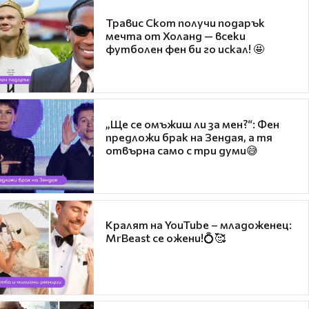
Травис Скот получи подарък
мечта от Холанд — всеки
футболен фен би го искал! 🤩
„Ще се омъжиш ли за мен?“: Фен
предложи брак на Зендая, а тя
отвърна само с три думи😅
Кралят на YouTube – младоженец:
MrBeast се ожени!💍🥰