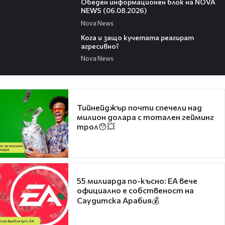
Обеден информационен блок на NOVA
NEWS (06.08.2026)
Nova News
13:53
Кога и защо кучетата реагират
агресивно?
Nova News
Тийнейджър почти спечели над
милион долара с тотален гейминг
трол😯💥
55 милиарда по-късно: EA вече
официално е собственост на
Саудитска Арабия💰