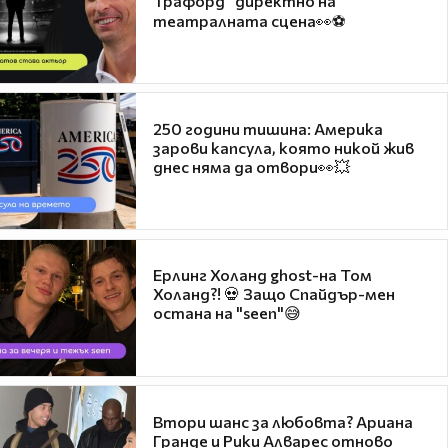
Трафорд“ директно на
театралната сцена👀⚽
250 години тишина: Америка
зарови капсула, която никой жив
днес няма да отвори👀💥
Ерлинг Холанд ghost-на Том
Холанд?! 💀 Защо Спайдър-мен
остана на "seen"😅
Втори шанс за любовта? Ариана
Гранде и Рики Алварес отново