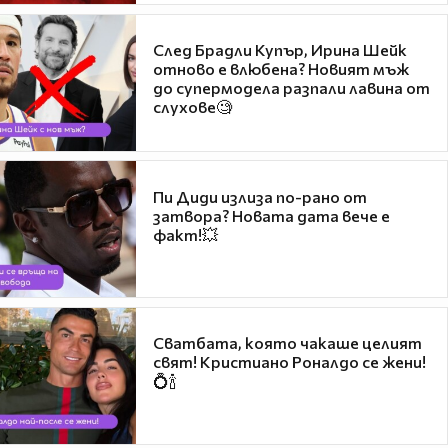
След Брадли Купър, Ирина Шейк
отново е влюбена? Новият мъж
до супермодела разпали лавина от
слухове🧐
Пи Диди излиза по-рано от
затвора? Новата дата вече е
факт!💥
Сватбата, която чакаше целият
свят! Кристиано Роналдо се жени!
💍🍾