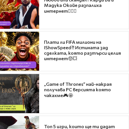
Мадука Окойе разпалиха
интернет❤️‍🔥🔥
Плати ли FIFA милиони на
IShowSpeed?! Истината зад
сделката, която разтърси целия
интернет🤑💥
„Game of Thrones“ най-накрая
получава PC версията която
чакахме🎮🤩
Топ 5 игри, които ще ти дадат