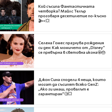
Кой съсипа Фантастичната
четворка? Майлс Телър
проговаря десетилетие по-късно
🎬👀💥
Селена Гомес празнува рождения
си ден: Как момичето от „Disney“
се превърна в световна икона🤩🎂
Джон Сина сподели 4 неща, които
могат да съсипят всяко GenZ:
„Ако ги имаш, провалът е
гарантиран“🧐💥