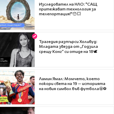
Изследовател на НЛО: "САЩ
притежават технология за
телепортация!"😯💥
Трагедия разтърси Холивуд:
Младата звезда от „Годзила
срещу Конг“ си отиде на 18🕊️
Ламин Ямал: Момчето, което
покори света на 19 — историята
на новия символ във футбола🤩⚽