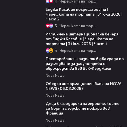
4
Черешката на тортата
16:45
Енджи Касабие посреща гости |
Черешката на тортата | 31 юли 2026 |
Част 2
5
Черешката на тортата
18:07
Изтънчена интернационална вечеря
от Енджи Касабие | Черешката на
тортата | 31 юли 2026 | Част 1
5
Черешката на тортата
00:27
Претърсвания и разпити в два града по
разследване за злоупотреби с
евросредства във ВиК-Кърджали
Nova News
27:22
Обеден информационен блок на NOVA
NEWS (06.08.2026)
Nova News
01:50
Деца благодариха на героите, които
се борят с горските пожари във
Франция
Nova News
01:14:28