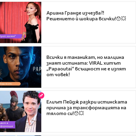
Ариана Гранде изчезва?!
Решението ѝ шокира всички!😯💥
Всички я тананикат, но малцина
знаят истината: VIRAL хитът
„Papaoutai“ всъщност не е изпят
от човек!
Елиът Пейдж разкри истинската
причина за трансформацията на
тялото си!😯💥