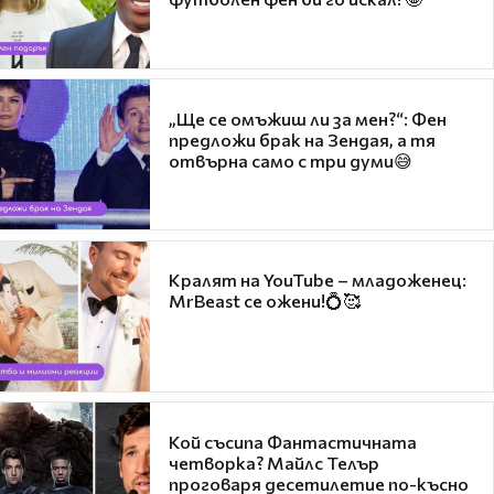
„Ще се омъжиш ли за мен?“: Фен
предложи брак на Зендая, а тя
отвърна само с три думи😅
Кралят на YouTube – младоженец:
MrBeast се ожени!💍🥰
Кой съсипа Фантастичната
четворка? Майлс Телър
проговаря десетилетие по-късно