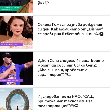
🎬👀💥
Селена Гомес празнува рождения
си ден: Как момичето от „Disney“
се превърна в световна икона🤩🎂
Джон Сина сподели 4 неща, които
могат да съсипят всяко GenZ:
„Ако ги имаш, провалът е
гарантиран“🧐💥
Изследовател на НЛО: "САЩ
притежават технология за
телепортация!"😯💥