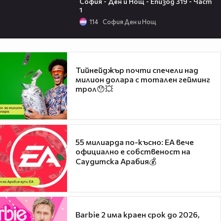
София - Ден и Нощ - Епизод 319 - Част
1
114
София Ден и Нощ
Тийнейджър почти спечели над
милион долара с тотален гейминг
трол😯💥
55 милиарда по-късно: EA вече
официално е собственост на
Саудитска Арабия💰
Barbie 2 има краен срок до 2026,