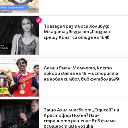
Трагедия разтърси Холивуд:
Младата звезда от „Годзила
срещу Конг“ си отиде на 18🕊️
Ламин Ямал: Момчето, което
покори света на 19 — историята
на новия символ във футбола🤩⚽
Защо Ахил липсва от „Одисей“ на
Кристофър Нолън? Най-
странното решение във филма
всъщност има логика