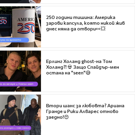
250 години тишина: Америка
зарови капсула, която никой жив
днес няма да отвори👀💥
Ерлинг Холанд ghost-на Том
Холанд?! 💀 Защо Спайдър-мен
остана на "seen"😅
Втори шанс за любовта? Ариана
Гранде и Рики Алварес отново
заедно!😍