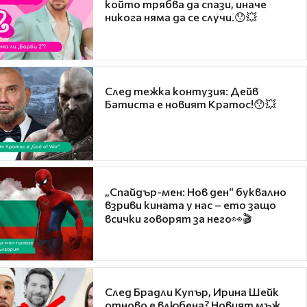
който трябва да спази, иначе
никога няма да се случи.😯💥
След тежка контузия: Дейв
Батиста е новият Кратос!😯💥
„Спайдър-мен: Нов ден“ буквално
взриви кината у нас – ето защо
всички говорят за него👀🎬
След Брадли Купър, Ирина Шейк
отново е влюбена? Новият мъж