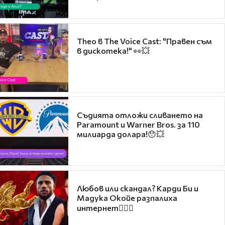
Theo в The Voice Cast: "Правен съм
в дискотека!" 👀💥
Съдията отложи сливането на
Paramount и Warner Bros. за 110
милиарда долара!😯💥
Любов или скандал? Карди Би и
Мадука Окойе разпалиха
интернет❤️‍🔥🔥