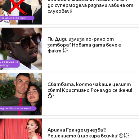
до супермодела разпали лавина от
слухове🧐
Пи Диди излиза по-рано от
затвора? Новата дата вече е
факт!💥
Сватбата, която чакаше целият
свят! Кристиано Роналдо се жени!
💍🍾
Ариана Гранде изчезва?!
Решението ѝ шокира всички!😯💥