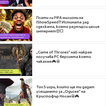
Плати ли FIFA милиони на
IShowSpeed?! Истината зад
сделката, която разтърси целия
интернет🤑💥
„Game of Thrones“ най-накрая
получава PC версията която
чакахме🎮🤩
Топ 5 игри, които ще ти дадат
усещането за „Одисея“ на
Кристофър Нолан🤩🎮