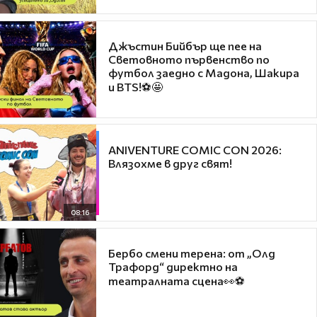
Джъстин Бийбър ще пее на
Световното първенство по
футбол заедно с Мадона, Шакира
и BTS!⚽🤩
ANIVENTURE COMIC CON 2026:
Влязохме в друг свят!
08:16
Бербо смени терена: от „Олд
Трафорд“ директно на
театралната сцена👀⚽