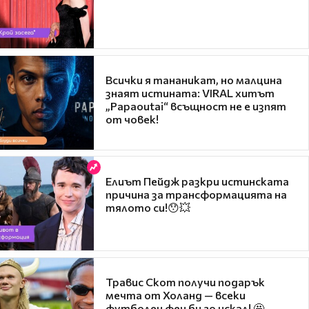
Всички я тананикат, но малцина
знаят истината: VIRAL хитът
„Papaoutai“ всъщност не е изпят
от човек!
Елиът Пейдж разкри истинската
причина за трансформацията на
тялото си!😯💥
Травис Скот получи подарък
мечта от Холанд — всеки
футболен фен би го искал! 🤩