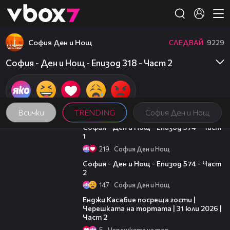
Member of
👾
София Ден и Нощ
СЛЕДВАЙ
9229
София - Ден и Нощ - Епизод 318 - Част 2
Всички
TRENDING
София Ден и Нощ
07:40
София - Ден и Нощ - Епизод 574 - Част
1
219
София Ден и Нощ
23:09
София - Ден и Нощ - Епизод 574 - Част
2
147
София Ден и Нощ
16:45
Енджи Касабие посреща гости |
Черешката на тортата | 31 юли 2026 |
Част 2
5
Черешката на тортата