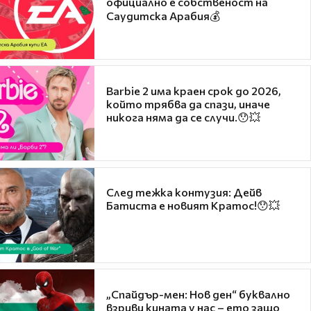
официално е собственост на
Саудитска Арабия💰
Barbie 2 има краен срок до 2026,
който трябва да спази, иначе
никога няма да се случи.😯💥
След тежка контузия: Дейв
Батиста е новият Кратос!😯💥
„Спайдър-мен: Нов ден“ буквално
взриви кината у нас – ето защо