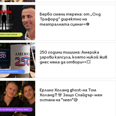
Бербо смени терена: от „Олд
Трафорд“ директно на
театралната сцена👀⚽
250 години тишина: Америка
зарови капсула, която никой жив
днес няма да отвори👀💥
Ерлинг Холанд ghost-на Том
Холанд?! 💀 Защо Спайдър-мен
остана на "seen"😅