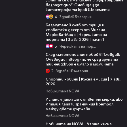
безразсъдно“: Очевидец за
катастрофата край Шереметя
4
Здравей България
16:02
Безглутенов хляб от трици и
хърватски десерт от Милена
Маркова-Маца | Черешката на
тортата | 3 авг. 2026 | част 1
5
Черешката на тортата
09:32
След смъртоносния побой в Пловдив:
Очевидци твърдят, че сред групата
тийнейджъри е имало и момичета
2
Здравей България
03:46
Спортни новини | Късна емисия | 7 авг.
2026
Новините на NOVA
00:51
Испания заплаши с ответни мерки, ако
Италия запази граничния контрол
между двете държави
Новините на NOVA
21:18
Новините на NOVA | Лятна късна