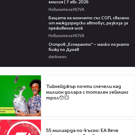
емисия | 7 авг. 2026
Новините на NOVA
00:30
Бащата на момчето със СОП, свалено
от междуградски автобус, разказа за
преживения шок
Новините на NOVA
00:04
Остров „Есперанто“ – малко познато
бижу по Дунав
dariknews
Тийнейджър почти спечели над
милион долара с тотален гейминг
трол😯💥
55 милиарда по-късно: EA вече