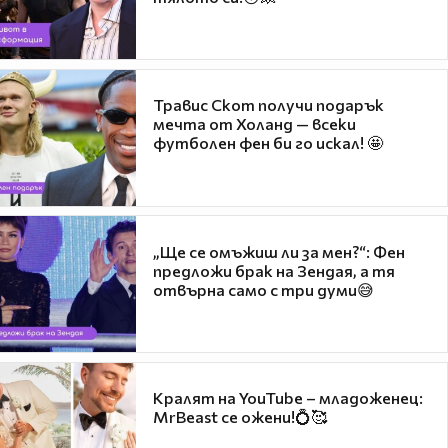
Травис Скот получи подарък
мечта от Холанд — всеки
футболен фен би го искал! 🤩
„Ще се омъжиш ли за мен?“: Фен
предложи брак на Зендая, а тя
отвърна само с три думи😅
Кралят на YouTube – младоженец:
MrBeast се ожени!💍🥰