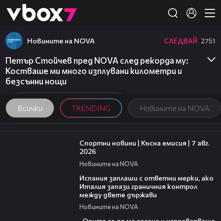
Member of
👾
Новините на NOVA
СЛЕДВАЙ
2751
Петър Стойчев пред NOVA след рекорда му:
Костваше ми много изплувани километри и
безсънни нощи
Всички
TRENDING
Новините на NOVA
03:46
Спортни новини | Късна емисия | 7 авг.
2026
Новините на NOVA
00:51
Испания заплаши с ответни мерки, ако
Италия запази граничния контрол
между двете държави
Новините на NOVA
06:38
„Опита се да ме засече и изпреварваше