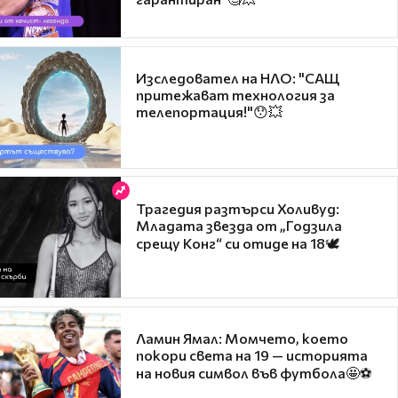
Изследовател на НЛО: "САЩ
притежават технология за
телепортация!"😯💥
Трагедия разтърси Холивуд:
Младата звезда от „Годзила
срещу Конг“ си отиде на 18🕊️
Ламин Ямал: Момчето, което
покори света на 19 — историята
на новия символ във футбола🤩⚽