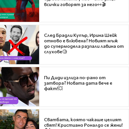
всички говорят за него👀🎬
След Брадли Купър, Ирина Шейк
отново е влюбена? Новият мъж
до супермодела разпали лавина от
слухове🧐
Пи Диди излиза по-рано от
затвора? Новата дата вече е
факт!💥
Сватбата, която чакаше целият
свят! Кристиано Роналдо се жени!