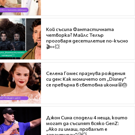
Кой съсипа Фантастичната
четворка? Майлс Телър
проговаря десетилетие по-късно
🎬👀💥
Селена Гомес празнува рождения
си ден: Как момичето от „Disney“
се превърна в световна икона🤩🎂
Джон Сина сподели 4 неща, които
могат да съсипят всяко GenZ:
„Ако ги имаш, провалът е
гарантиран“🧐💥