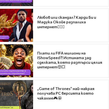
Любов или скандал? Карди Би и
Мадука Окойе разпалиха
интернет❤️‍🔥🔥
Плати ли FIFA милиони на
IShowSpeed?! Истината зад
сделката, която разтърси целия
интернет🤑💥
„Game of Thrones“ най-накрая
получава PC версията която
чакахме🎮🤩