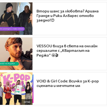
Втори шанс за любовта? Ариана
Гранде и Рики Алварес отново
заедно!😍
VESSOU влиза в света на онлайн
сериалите с „Кварталът на
Реджо“ 🤩🎬
VOID & Girl Code: Всичко за K-pop
сцената и мечтите им
07:50