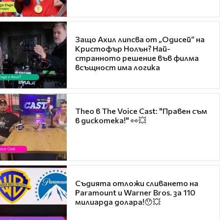
Защо Ахил липсва от „Одисей“ на
Кристофър Нолън? Най-
странното решение във филма
всъщност има логика
Theo в The Voice Cast: "Правен съм
в дискотека!" 👀💥
Съдията отложи сливането на
Paramount и Warner Bros. за 110
милиарда долара!😯💥