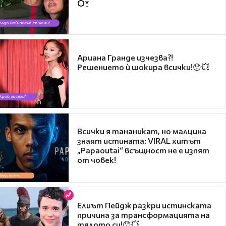
💍🍾
Ариана Гранде изчезва?!
Решението ѝ шокира всички!😯💥
Всички я тананикат, но малцина
знаят истината: VIRAL хитът
„Papaoutai“ всъщност не е изпят
от човек!
Елиът Пейдж разкри истинската
причина за трансформацията на
тялото си!😯💥