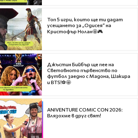
Топ 5 игри, които ще ти дадат
усещането за „Одисея“ на
Кристофър Нолан🤩🎮
Джъстин Бийбър ще пее на
Световното първенство по
футбол заедно с Мадона, Шакира
и BTS!⚽🤩
ANIVENTURE COMIC CON 2026:
Влязохме в друг свят!
08:16