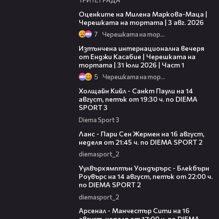
14:06
Оценките на Милена Маркова-Маца |
Черешката на тортата | 3 авг. 2026
7
Черешката на тортата
18:07
Изтънчена интернационална вечеря
от Енджи Касабие | Черешката на
тортата | 31 юли 2026 | Част 1
5
Черешката на тортата
00:36
Холщайн Кийл - Санкт Паули на 14
август, петък от 19:30 ч. по DIEMA
SPORT 3
Diema Sport 3
00:45
Ланс - Пари Сен Жермен на 16 август,
неделя от 21:45 ч. по DIEMA SPORT 2
diemasport_2
00:37
Уулвърхямптън Уондърърс - Блекбърн
Роувърс на 14 август, петък от 22:00 ч.
по DIEMA SPORT 2
diemasport_2
00:38
Арсенал - Манчестър Сити на 16
август, неделя от 17:00 ч. по DIEMA