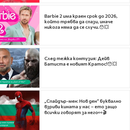
Barbie 2 има краен срок до 2026,
който трябва да спази, иначе
никога няма да се случи.😯💥
След тежка контузия: Дейв
Батиста е новият Кратос!😯💥
„Спайдър-мен: Нов ден“ буквално
взриви кината у нас – ето защо
всички говорят за него👀🎬