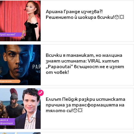
Ариана Гранде изчезва?!
Решението ѝ шокира всички!😯💥
Всички я тананикат, но малцина
знаят истината: VIRAL хитът
„Papaoutai“ всъщност не е изпят
от човек!
Елиът Пейдж разкри истинската
причина за трансформацията на
тялото си!😯💥