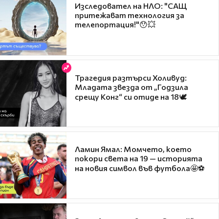
Изследовател на НЛО: "САЩ
притежават технология за
телепортация!"😯💥
Трагедия разтърси Холивуд:
Младата звезда от „Годзила
срещу Конг“ си отиде на 18🕊️
Ламин Ямал: Момчето, което
покори света на 19 — историята
на новия символ във футбола🤩⚽