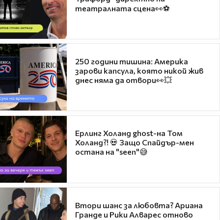
театралната сцена👀⚽
250 години тишина: Америка
зарови капсула, която никой жив
днес няма да отвори👀💥
Ерлинг Холанд ghost-на Том
Холанд?! 💀 Защо Спайдър-мен
остана на "seen"😅
Втори шанс за любовта? Ариана
Гранде и Рики Алварес отново