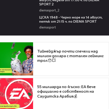
SPORT 2
diemasport_2
00:35
ЦСКА 1948 - Черно море на 14 август,
петък от 21:15 ч. по DIEMA SPORT
diemasport
Тийнейджър почти спечели над
милион долара с тотален гейминг
трол😯💥
55 милиарда по-късно: EA вече
официално е собственост на
Саудитска Арабия💰