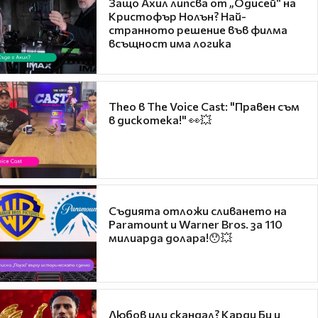
Защо Ахил липсва от „Одисей“ на
Кристофър Нолън? Най-
странното решение във филма
всъщност има логика
Theo в The Voice Cast: "Правен съм
в дискотека!" 👀💥
Съдията отложи сливането на
Paramount и Warner Bros. за 110
милиарда долара!😯💥
Любов или скандал? Карди Би и