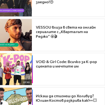
заедно!😍
VESSOU влиза в света на онлайн
сериалите с „Кварталът на
Реджо“ 🤩🎬
VOID & Girl Code: Всичко за K-pop
сцената и мечтите им
07:50
Искаш да стигнеш до Холивуд?
Юлиан Костов разкрива как!👀💥