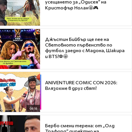
усещането за „Одисея“ на
Кристофър Нолан🤩🎮
Джъстин Бийбър ще пее на
Световното първенство по
футбол заедно с Мадона, Шакира
и BTS!⚽🤩
ANIVENTURE COMIC CON 2026:
Влязохме в друг свят!
08:16
Бербо смени терена: от „Олд
Трафорд“ директно на