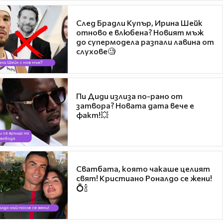
След Брадли Купър, Ирина Шейк
отново е влюбена? Новият мъж
до супермодела разпали лавина от
слухове🧐
Пи Диди излиза по-рано от
затвора? Новата дата вече е
факт!💥
Сватбата, която чакаше целият
свят! Кристиано Роналдо се жени!
💍🍾