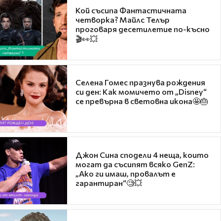
Кой съсипа Фантастичната
четворка? Майлс Телър
проговаря десетилетие по-късно
🎬👀💥
Селена Гомес празнува рождения
си ден: Как момичето от „Disney“
се превърна в световна икона🤩🎂
Джон Сина сподели 4 неща, които
могат да съсипят всяко GenZ:
„Ако ги имаш, провалът е
гарантиран“🧐💥