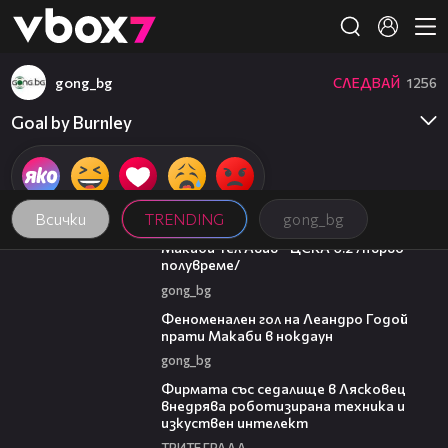
Member of
👾
gong_bg
СЛЕДВАЙ
1256
Goal by Burnley
Всички
TRENDING
gong_bg
04:36
Макаби Тел Авив - ЦСКА 0:2 /първо
полувреме/
gong_bg
01:43
Феноменален гол на Леандро Годой
прати Макаби в нокдаун
gong_bg
00:06
Фирмата със седалище в Лясковец
внедрява роботизирана техника и
изкуствен интелект
ТРИТЕ ГРАДА