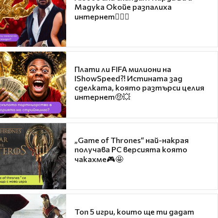
Мадука Окойе разпалиха
интернет❤️‍🔥🔥
Плати ли FIFA милиони на
IShowSpeed?! Истината зад
сделката, която разтърси целия
интернет🤑💥
„Game of Thrones“ най-накрая
получава PC версията която
чакахме🎮🤩
Топ 5 игри, които ще ти дадат