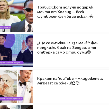
Травис Скот получи подарък
мечта от Холанд — всеки
футболен фен би го искал! 🤩
„Ще се омъжиш ли за мен?“: Фен
предложи брак на Зендая, а тя
отвърна само с три думи😅
Кралят на YouTube – младоженец:
MrBeast се ожени!💍🥰