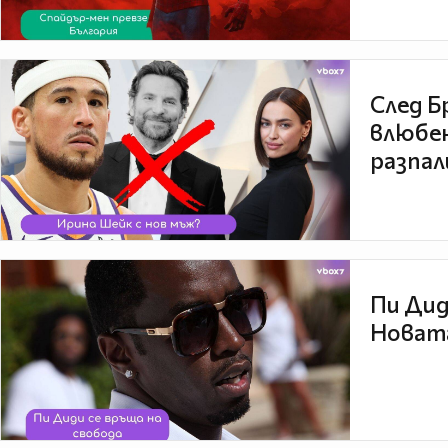
След Б
влюбен
разпал
Пи Дид
Новата