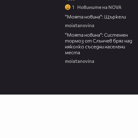
1
Новините на NOVA
00:29
"Моята новина": Щъркели
moiatanovina
00:16
"Моята новина": Системен
тормоз от Слънчев бряг над
няколко съседни населени
места
moiatanovina