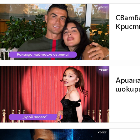
Сватба
Кристи
Ариана
шокира