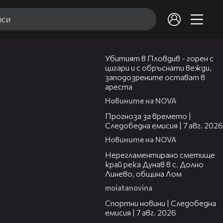
01:27
Убитият в Пловдив - горен с
цигари и с обръснати вежди,
заподозрените остават в
ареста
Новините на NOVA
02:23
Прогноза за времето |
Следобедна емисия | 7 авг. 2026
Новините на NOVA
01:43
Нерегламентирано сметище
край река Дунав в с. Долно
Линево, община Лом
moiatanovina
05:35
Спортни новини | Следобедна
емисия | 7 авг. 2026