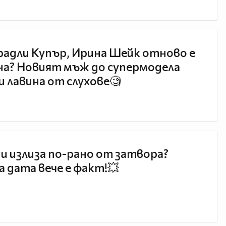
радли Купър, Ирина Шейк отново е
а? Новият мъж до супермодела
и лавина от слухове🧐
и излиза по-рано от затвора?
 дата вече е факт!💥