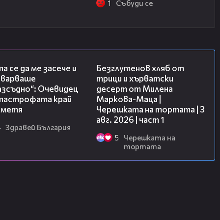
1
Събуди се
06:38
16:02
а се да ме засече и
Безглутенов хляб от
еварваше
трици и хърватски
азсъдно“: Очевидец
десерт от Милена
атастрофата край
Маркова-Маца |
метя
Черешката на тортата | 3
авг. 2026 | част 1
4
Здравей България
5
Черешката на
тортата