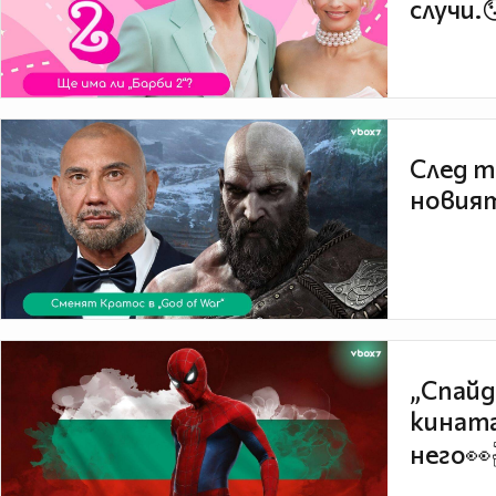
случи.
След т
новият
„Спайд
кината
него👀