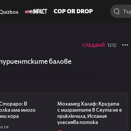
Quizbox
СЛЕДВАЙ
1212
итуриентските балове
27:22
13:15
 Стораро: В
Мохамед Халаф: Кризата
олка има много
с мигрантите в Сеута не е
шни хора
приключила, Испания
улеснява потока
и се