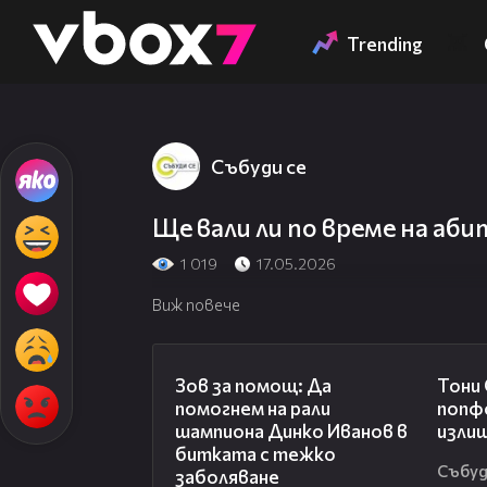
Member of
👾
Trending
Събуди се
Ще вали ли по време на аб
1 019
17.05.2026
Виж повече
03:29
Зов за помощ: Да
Тони
помогнем на рали
попф
шампиона Динко Иванов в
изли
битката с тежко
Събуд
заболяване