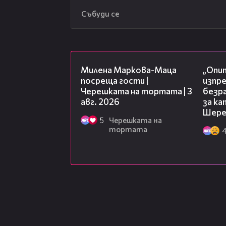
Събуди се
20:17
Милена Маркова-Маца
„Опит
посреща гости |
изпр
Черешката на тортата | 3
безр
авг. 2026
за к
Шере
5
Черешката на
тортата