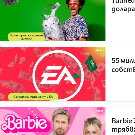
Тийней
долара
55 мил
собств
Barbie
трябва