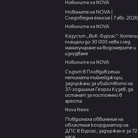
Новините на NOVA
14:49
Новините на NOVA |
Следобедна емисия | 7 авг. 2026
Новините на NOVA
02:21
Казусът „ВиК-Бургас“: Хотели
плащали до 30 000 лева след
манипулиране на водомерите и
изнудване
Новините на NOVA
01:34
Съдът в Пловдив реши
петимата тийнейджъри,
задържани за убийството на
37-годишния Георги Кузев, да
останат за постоянно в
ареста
Nova News
05:05
Повдигнаха обвинение на
областния координатор на
ДПС в Бургас, задържан е за 72
часа