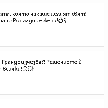
та, която чакаше целият свят!
ано Роналдо се жени!💍🍾
 Гранде изчезва?! Решението ѝ
 всички!😯💥