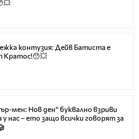
😯💥
ежка контузия: Дейв Батиста е
 Кратос!😯💥
ър-мен: Нов ден“ буквално взриви
 у нас – ето защо всички говорят за
🎬