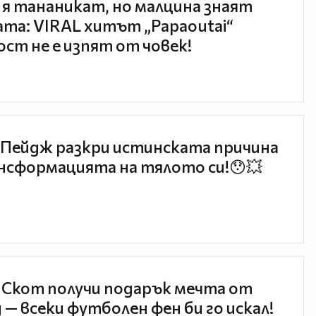
 я тананикат, но малцина знаят
та: VIRAL хитът „Papaoutai“
ст не е изпят от човек!
Пейдж разкри истинската причина
нсформацията на тялото си!😯💥
 Скот получи подарък мечта от
 — всеки футболен фен би го искал!