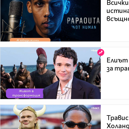
Всички
истина
всъщно
Елиът 
за тра
Травис
Холанд