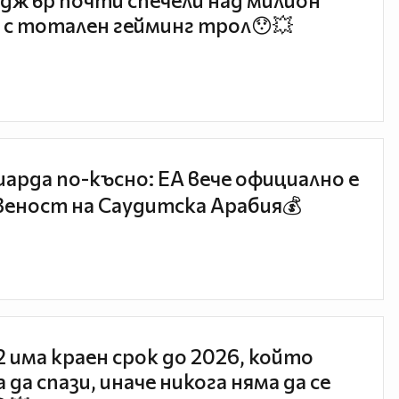
джър почти спечели над милион
 с тотален гейминг трол😯💥
иарда по-късно: EA вече официално е
еност на Саудитска Арабия💰
 2 има краен срок до 2026, който
 да спази, иначе никога няма да се