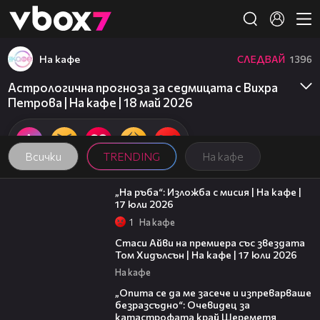
Member of
👾
На кафе
СЛЕДВАЙ
1396
Астрологична прогноза за седмицата с Вихра
Петрова | На кафе | 18 май 2026
Всички
TRENDING
На кафе
09:09
„На ръба“: Изложба с мисия | На кафе |
17 юли 2026
1
На кафе
02:58
Стаси Айви на премиера със звездата
Том Хидълсън | На кафе | 17 юли 2026
На кафе
06:38
„Опита се да ме засече и изпреварваше
безразсъдно“: Очевидец за
катастрофата край Шереметя