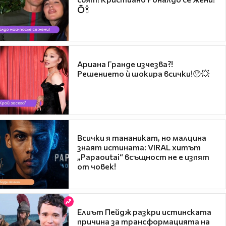
💍🍾
Ариана Гранде изчезва?!
Решението ѝ шокира всички!😯💥
Всички я тананикат, но малцина
знаят истината: VIRAL хитът
„Papaoutai“ всъщност не е изпят
от човек!
Елиът Пейдж разкри истинската
причина за трансформацията на