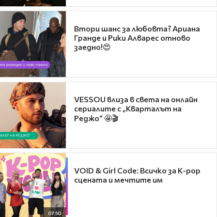
Втори шанс за любовта? Ариана
Гранде и Рики Алварес отново
заедно!😍
VESSOU влиза в света на онлайн
сериалите с „Кварталът на
Реджо“ 🤩🎬
VOID & Girl Code: Всичко за K-pop
сцената и мечтите им
07:50