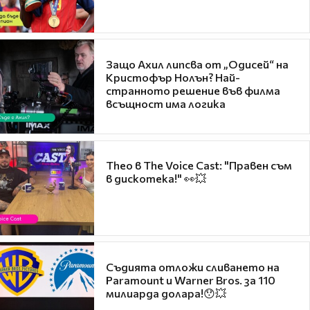
Защо Ахил липсва от „Одисей“ на
Кристофър Нолън? Най-
странното решение във филма
всъщност има логика
Theo в The Voice Cast: "Правен съм
в дискотека!" 👀💥
Съдията отложи сливането на
Paramount и Warner Bros. за 110
милиарда долара!😯💥