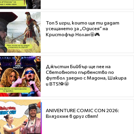
Топ 5 игри, които ще ти дадат
усещането за „Одисея“ на
Кристофър Нолан🤩🎮
Джъстин Бийбър ще пее на
Световното първенство по
футбол заедно с Мадона, Шакира
и BTS!⚽🤩
ANIVENTURE COMIC CON 2026:
Влязохме в друг свят!