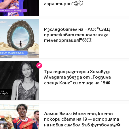
гарантиран“🧐💥
Изследовател на НЛО: "САЩ
притежават технология за
телепортация!"😯💥
Трагедия разтърси Холивуд:
Младата звезда от „Годзила
срещу Конг“ си отиде на 18🕊️
Ламин Ямал: Момчето, което
покори света на 19 — историята
на новия символ във футбола🤩⚽