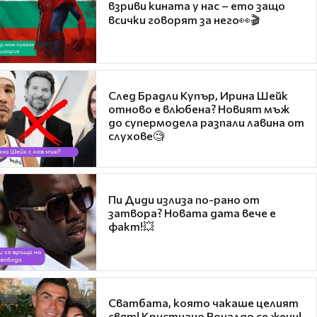
взриви кината у нас – ето защо
всички говорят за него👀🎬
След Брадли Купър, Ирина Шейк
отново е влюбена? Новият мъж
до супермодела разпали лавина от
слухове🧐
Пи Диди излиза по-рано от
затвора? Новата дата вече е
факт!💥
Сватбата, която чакаше целият
свят! Кристиано Роналдо се жени!