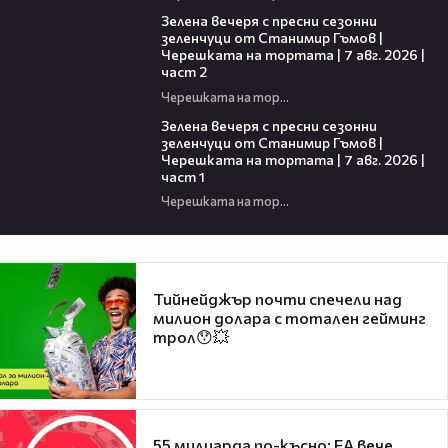
17:48
Зелена вечеря с пресни сезонни
зеленчуци от Станимир Гъмов |
Черешката на тортата | 7 авг. 2026 |
част 2
Черешката на тортата
16:06
Зелена вечеря с пресни сезонни
зеленчуци от Станимир Гъмов |
Черешката на тортата | 7 авг. 2026 |
част 1
Черешката на тортата
Тийнейджър почти спечели над
милион долара с тотален гейминг
трол😯💥
55 милиарда по-късно: EA вече