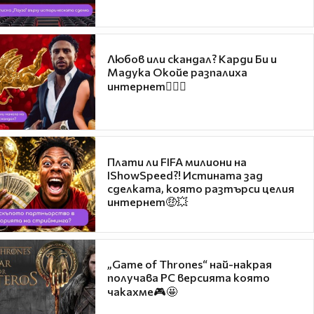
Любов или скандал? Карди Би и
Мадука Окойе разпалиха
интернет❤️‍🔥🔥
Плати ли FIFA милиони на
IShowSpeed?! Истината зад
сделката, която разтърси целия
интернет🤑💥
„Game of Thrones“ най-накрая
получава PC версията която
чакахме🎮🤩