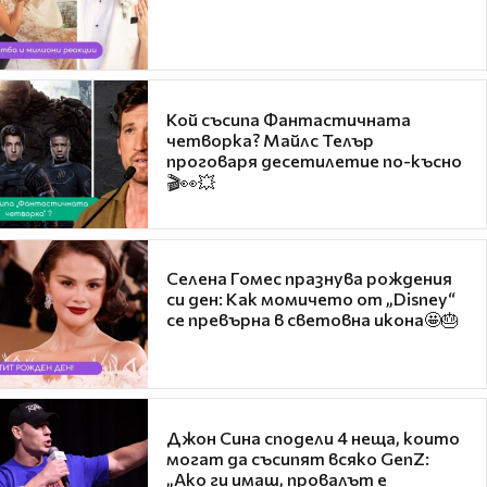
Кой съсипа Фантастичната
четворка? Майлс Телър
проговаря десетилетие по-късно
🎬👀💥
Селена Гомес празнува рождения
си ден: Как момичето от „Disney“
се превърна в световна икона🤩🎂
Джон Сина сподели 4 неща, които
могат да съсипят всяко GenZ:
„Ако ги имаш, провалът е