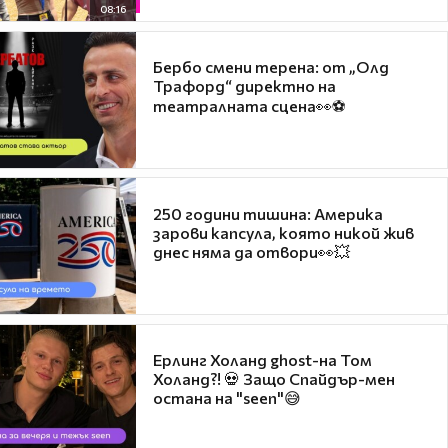
08:16
Бербо смени терена: от „Олд
Трафорд“ директно на
театралната сцена👀⚽
250 години тишина: Америка
зарови капсула, която никой жив
днес няма да отвори👀💥
Ерлинг Холанд ghost-на Том
Холанд?! 💀 Защо Спайдър-мен
остана на "seen"😅