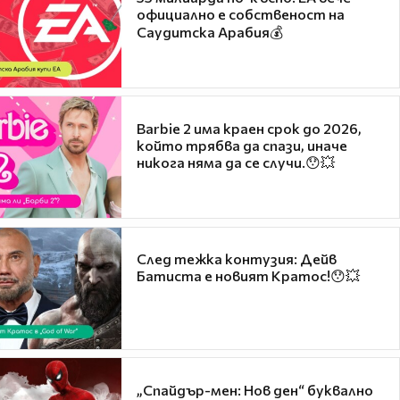
официално е собственост на
Саудитска Арабия💰
Barbie 2 има краен срок до 2026,
който трябва да спази, иначе
никога няма да се случи.😯💥
След тежка контузия: Дейв
Батиста е новият Кратос!😯💥
„Спайдър-мен: Нов ден“ буквално