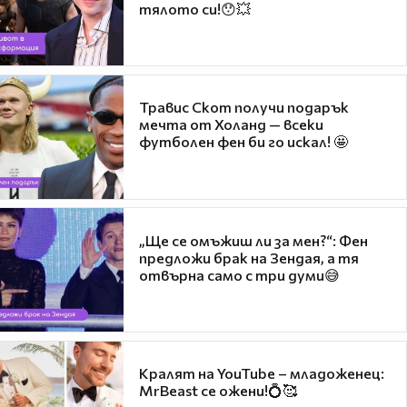
тялото си!😯💥
Травис Скот получи подарък
мечта от Холанд — всеки
футболен фен би го искал! 🤩
„Ще се омъжиш ли за мен?“: Фен
предложи брак на Зендая, а тя
отвърна само с три думи😅
Кралят на YouTube – младоженец:
MrBeast се ожени!💍🥰