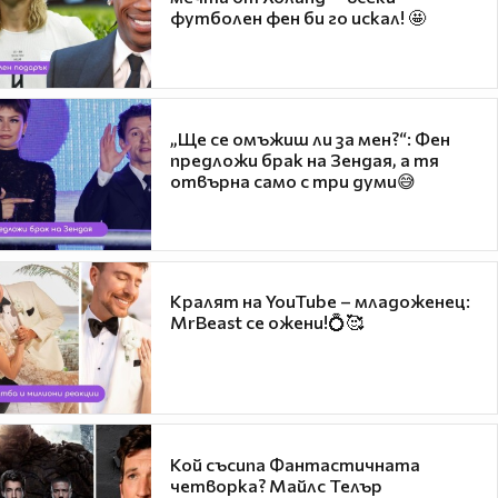
футболен фен би го искал! 🤩
„Ще се омъжиш ли за мен?“: Фен
предложи брак на Зендая, а тя
отвърна само с три думи😅
Кралят на YouTube – младоженец:
MrBeast се ожени!💍🥰
Кой съсипа Фантастичната
четворка? Майлс Телър