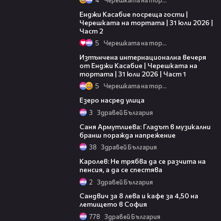
16:45
Енджи Касабие посреща гости |
Черешката на тортата | 31 юли 2026 |
Част 2
5
Черешката на тортата
18:07
Изтънчена интернационална вечеря
от Енджи Касабие | Черешката на
тортата | 31 юли 2026 | Част 1
5
Черешката на тортата
04:37
Езеро насред улица
3
Здравей България
10:46
Саня Армутлиева: Гладът в музикални
бранш поражда напрежение
38
Здравей България
16:57
Каролев: Не трябва да се разчита на
пенсия, а да се спестява
2
Здравей България
03:54
Сандвич за 8 лева и кафе за 4,50 на
летището в София
778
Здравей България
03:08