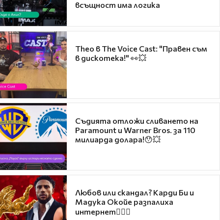
всъщност има логика
Theo в The Voice Cast: "Правен съм
в дискотека!" 👀💥
Съдията отложи сливането на
Paramount и Warner Bros. за 110
милиарда долара!😯💥
Любов или скандал? Карди Би и
Мадука Окойе разпалиха
интернет❤️‍🔥🔥