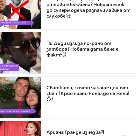
отново е влюбена? Новият мъж
до супермодела разпали лавина от
слухове🧐
Пи Диди излиза по-рано от
затвора? Новата дата вече е
факт!💥
Сватбата, която чакаше целият
свят! Кристиано Роналдо се жени!
💍🍾
Ариана Гранде изчезва?!