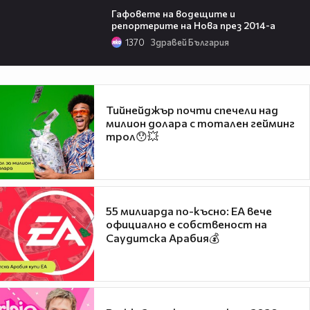
Гафовете на водещите и
репортерите на Нова през 2014-а
1370
Здравей България
Тийнейджър почти спечели над
милион долара с тотален гейминг
трол😯💥
55 милиарда по-късно: EA вече
официално е собственост на
Саудитска Арабия💰