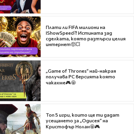
Плати ли FIFA милиони на
IShowSpeed?! Истината зад
сделката, която разтърси целия
интернет🤑💥
„Game of Thrones“ най-накрая
получава PC версията която
чакахме🎮🤩
Топ 5 игри, които ще ти дадат
усещането за „Одисея“ на
Кристофър Нолан🤩🎮