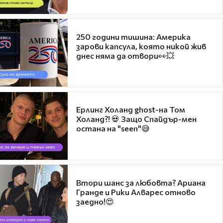
250 години тишина: Америка
зарови капсула, която никой жив
днес няма да отвори👀💥
Ерлинг Холанд ghost-на Том
Холанд?! 💀 Защо Спайдър-мен
остана на "seen"😅
Втори шанс за любовта? Ариана
Гранде и Рики Алварес отново
заедно!😍