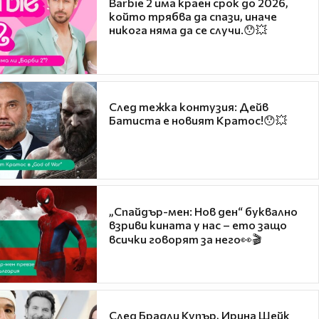
Barbie 2 има краен срок до 2026,
който трябва да спази, иначе
никога няма да се случи.😯💥
След тежка контузия: Дейв
Батиста е новият Кратос!😯💥
„Спайдър-мен: Нов ден“ буквално
взриви кината у нас – ето защо
всички говорят за него👀🎬
След Брадли Купър, Ирина Шейк