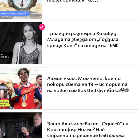
Трагедия разтърси Холивуд:
Младата звезда от „Годзила
срещу Конг“ си отиде на 18🕊️
Ламин Ямал: Момчето, което
покори света на 19 — историята
на новия символ във футбола🤩⚽
Защо Ахил липсва от „Одисей“ на
Кристофър Нолън? Най-
странното решение във филма