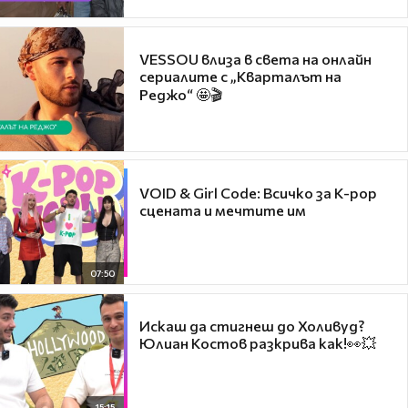
VESSOU влиза в света на онлайн
сериалите с „Кварталът на
Реджо“ 🤩🎬
VOID & Girl Code: Всичко за K-pop
сцената и мечтите им
07:50
Искаш да стигнеш до Холивуд?
Юлиан Костов разкрива как!👀💥
15:15