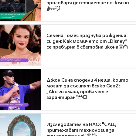
проговаря десетилетие по-късно
🎬👀💥
Селена Гомес празнува рождения
си ден: Как момичето от „Disney“
се превърна в световна икона🤩🎂
Джон Сина сподели 4 неща, които
могат да съсипят всяко GenZ:
„Ако ги имаш, провалът е
гарантиран“🧐💥
Изследовател на НЛО: "САЩ
притежават технология за
телепортация!"😯💥