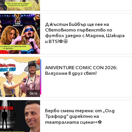
Джъстин Бийбър ще пее на
Световното първенство по
футбол заедно с Мадона, Шакира
и BTS!⚽🤩
ANIVENTURE COMIC CON 2026:
Влязохме в друг свят!
08:16
Бербо смени терена: от „Олд
Трафорд“ директно на
театралната сцена👀⚽