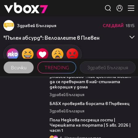
Member of
👾
Здравей България
СЛЕДВАЙ
1815
"Пълен абсурд": Велоалеите в Плевен
Всички
TRENDING
Здравей България
04:11
„Живей красиво”: Как цветята могат
да се превърнат в най-стилната
декорация у дома
Здравей България
03:57
БАБХ проверява борсата в Първенец
Здравей България
19:25
Поли Недкова посреща гости |
Черешката на тортата | 5 авг. 2026 |
част 1
4
Черешката на тортата