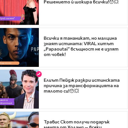
Решението ѝ шокира всички!😯💥
Всички я тананикат, но малцина
знаят истината: VIRAL хитът
„Papaoutai“ всъщност не е изпят
от човек!
Елиът Пейдж разкри истинската
причина за трансформацията на
тялото си!😯💥
Травис Скот получи подарък
мечта от Холанд — всеки