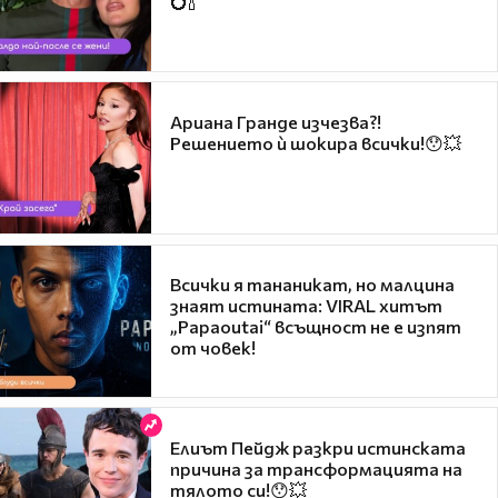
💍🍾
Ариана Гранде изчезва?!
Решението ѝ шокира всички!😯💥
Всички я тананикат, но малцина
знаят истината: VIRAL хитът
„Papaoutai“ всъщност не е изпят
от човек!
Елиът Пейдж разкри истинската
причина за трансформацията на
тялото си!😯💥