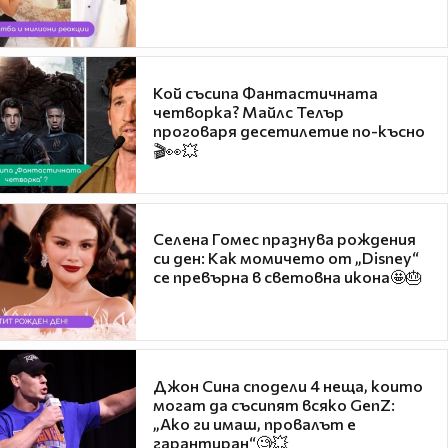
Кой съсипа Фантастичната
четворка? Майлс Телър
проговаря десетилетие по-късно
🎬👀💥
Селена Гомес празнува рождения
си ден: Как момичето от „Disney“
се превърна в световна икона🤩🎂
Джон Сина сподели 4 неща, които
могат да съсипят всяко GenZ:
„Ако ги имаш, провалът е
гарантиран“🧐💥