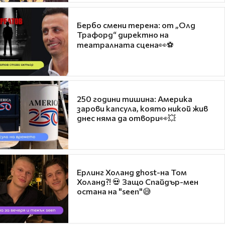
Бербо смени терена: от „Олд
Трафорд“ директно на
театралната сцена👀⚽
250 години тишина: Америка
зарови капсула, която никой жив
днес няма да отвори👀💥
Ерлинг Холанд ghost-на Том
Холанд?! 💀 Защо Спайдър-мен
остана на "seen"😅