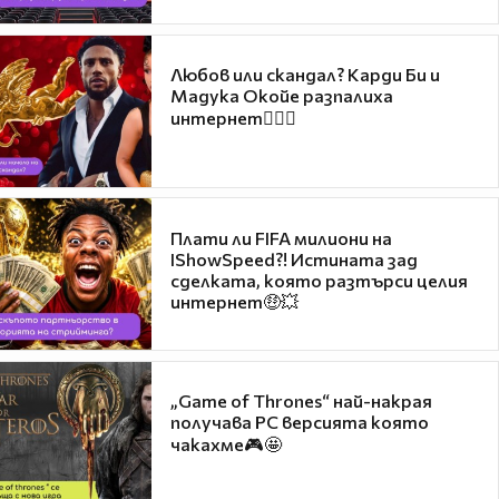
Любов или скандал? Карди Би и
Мадука Окойе разпалиха
интернет❤️‍🔥🔥
Плати ли FIFA милиони на
IShowSpeed?! Истината зад
сделката, която разтърси целия
интернет🤑💥
„Game of Thrones“ най-накрая
получава PC версията която
чакахме🎮🤩