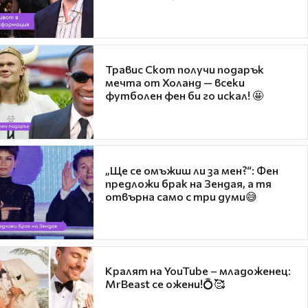
Травис Скот получи подарък
мечта от Холанд — всеки
футболен фен би го искал! 🤩
„Ще се омъжиш ли за мен?“: Фен
предложи брак на Зендая, а тя
отвърна само с три думи😅
Кралят на YouTube – младоженец:
MrBeast се ожени!💍🥰