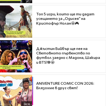
Топ 5 игри, които ще ти дадат
усещането за „Одисея“ на
Кристофър Нолан🤩🎮
Джъстин Бийбър ще пее на
Световното първенство по
футбол заедно с Мадона, Шакира
и BTS!⚽🤩
ANIVENTURE COMIC CON 2026:
Влязохме в друг свят!
08:16