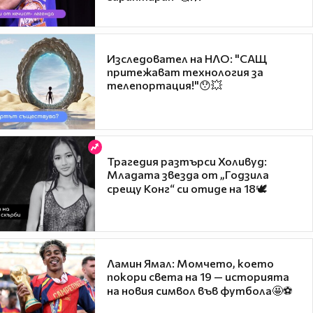
Изследовател на НЛО: "САЩ
притежават технология за
телепортация!"😯💥
Трагедия разтърси Холивуд:
Младата звезда от „Годзила
срещу Конг“ си отиде на 18🕊️
Ламин Ямал: Момчето, което
покори света на 19 — историята
на новия символ във футбола🤩⚽