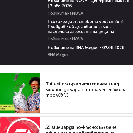
Новините на NOVA | Централна емисия
| 7 авг. 2026
Новините на NOVA
07:08
Психолог за жестокото убийство в
Пловдив - обществото само е
насърчило агресията на децата
Новините на NOVA
19:32
Новините на ВИА Медия - 07.08.2026
ВИА Медия
Тийнейджър почти спечели над
милион долара с тотален гейминг
трол😯💥
55 милиарда по-късно: EA вече
официално е собственост на