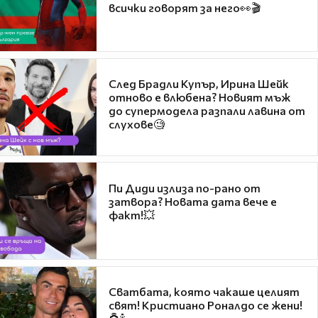
всички говорят за него👀🎬
След Брадли Купър, Ирина Шейк
отново е влюбена? Новият мъж
до супермодела разпали лавина от
слухове🧐
Пи Диди излиза по-рано от
затвора? Новата дата вече е
факт!💥
Сватбата, която чакаше целият
свят! Кристиано Роналдо се жени!