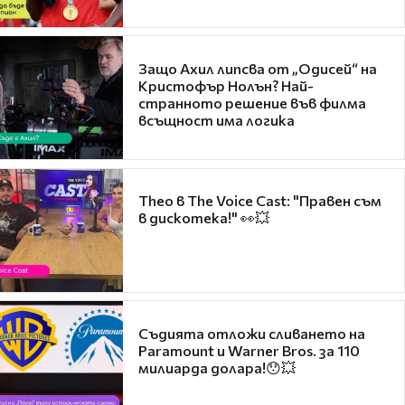
Защо Ахил липсва от „Одисей“ на
Кристофър Нолън? Най-
странното решение във филма
всъщност има логика
Theo в The Voice Cast: "Правен съм
в дискотека!" 👀💥
Съдията отложи сливането на
Paramount и Warner Bros. за 110
милиарда долара!😯💥