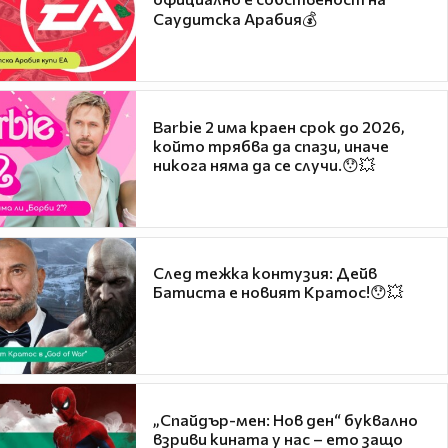
Саудитска Арабия💰
Barbie 2 има краен срок до 2026,
който трябва да спази, иначе
никога няма да се случи.😯💥
След тежка контузия: Дейв
Батиста е новият Кратос!😯💥
„Спайдър-мен: Нов ден“ буквално
взриви кината у нас – ето защо