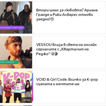
Втори шанс за любовта? Ариана
Гранде и Рики Алварес отново
заедно!😍
VESSOU влиза в света на онлайн
сериалите с „Кварталът на
Реджо“ 🤩🎬
VOID & Girl Code: Всичко за K-pop
сцената и мечтите им
07:50