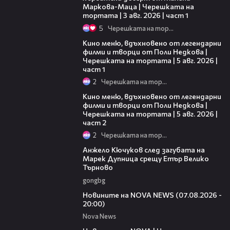
Маркова-Маца | Черешката на
тортата | 3 авг. 2026 | част 1
5
Черешката на тортата
15:39
Кино меню, вдъхновено от легендарни
филми и творци от Поли Недкова |
Черешката на тортата | 5 авг. 2026 |
част 1
2
Черешката на тортата
15:31
Кино меню, вдъхновено от легендарни
филми и творци от Поли Недкова |
Черешката на тортата | 5 авг. 2026 |
част 2
2
Черешката на тортата
02:27
Анжело Кючуков след загубата на
Марек Дупница срещу Етър Велико
Търново
gongbg
22:56
Новините на NOVA NEWS (07.08.2026 -
20:00)
Nova News
45:26