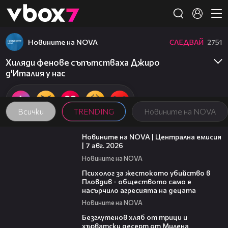
Member of
👾
Новините на NOVA
СЛЕДВАЙ
2751
Хиляди фенове съпътстваха Джиро
д'Италия у нас
Всички
TRENDING
Новините на NOVA
45:26
Новините на NOVA | Централна емисия
| 7 авг. 2026
Новините на NOVA
07:08
Психолог за жестокото убийство в
Пловдив - обществото само е
насърчило агресията на децата
Новините на NOVA
16:02
Безглутенов хляб от трици и
хърватски десерт от Милена