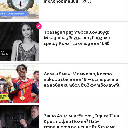
телепортация!"😯💥
Трагедия разтърси Холивуд:
Младата звезда от „Годзила
срещу Конг“ си отиде на 18🕊️
Ламин Ямал: Момчето, което
покори света на 19 — историята
на новия символ във футбола🤩⚽
Защо Ахил липсва от „Одисей“ на
Кристофър Нолън? Най-
странното решение във филма