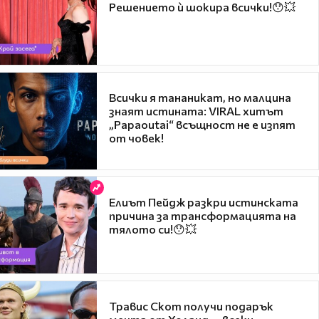
Решението ѝ шокира всички!😯💥
Всички я тананикат, но малцина
знаят истината: VIRAL хитът
„Papaoutai“ всъщност не е изпят
от човек!
Елиът Пейдж разкри истинската
причина за трансформацията на
тялото си!😯💥
Травис Скот получи подарък