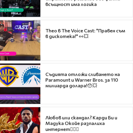
всъщност има логика
Theo в The Voice Cast: "Правен съм
в дискотека!" 👀💥
Съдията отложи сливането на
Paramount и Warner Bros. за 110
милиарда долара!😯💥
Любов или скандал? Карди Би и
Мадука Окойе разпалиха
интернет❤️‍🔥🔥