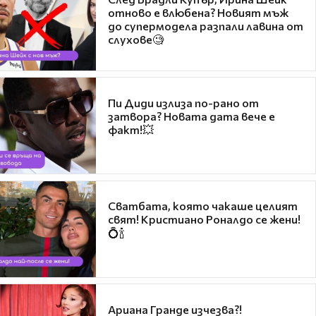
отново е влюбена? Новият мъж
до супермодела разпали лавина от
слухове🧐
Пи Диди излиза по-рано от
затвора? Новата дата вече е
факт!💥
Сватбата, която чакаше целият
свят! Кристиано Роналдо се жени!
💍🍾
Ариана Гранде изчезва?!