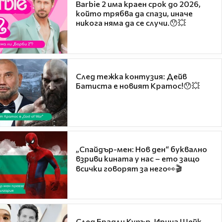
Barbie 2 има краен срок до 2026,
който трябва да спази, иначе
никога няма да се случи.😯💥
След тежка контузия: Дейв
Батиста е новият Кратос!😯💥
„Спайдър-мен: Нов ден“ буквално
взриви кината у нас – ето защо
всички говорят за него👀🎬
След Брадли Купър, Ирина Шейк