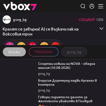
Member of
👾
gong_bg
СЛЕДВАЙ
1256
Кралят се завърна! AJ се възкачи пак на
боксовия трон
Всички
TRENDING
gong_bg
04:48
Спортни новини на NOVA - обедна
емисия (10.08.2026)
gong_bg
01:12
Борусия Дортмунд надви Арсенал в
контрола
gong_bg
16:28
Говори съдията по делото за
жестокото убийство в Пловдив