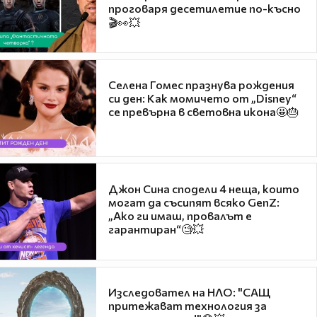
проговаря десетилетие по-късно
🎬👀💥
Селена Гомес празнува рождения
си ден: Как момичето от „Disney“
се превърна в световна икона🤩🎂
Джон Сина сподели 4 неща, които
могат да съсипят всяко GenZ:
„Ако ги имаш, провалът е
гарантиран“🧐💥
Изследовател на НЛО: "САЩ
притежават технология за