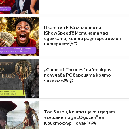
Плати ли FIFA милиони на
IShowSpeed?! Истината зад
сделката, която разтърси целия
интернет🤑💥
„Game of Thrones“ най-накрая
получава PC версията която
чакахме🎮🤩
Топ 5 игри, които ще ти дадат
усещането за „Одисея“ на
Кристофър Нолан🤩🎮