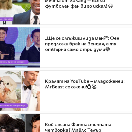
мечта от Холанд — всеки
футболен фен би го искал! 🤩
„Ще се омъжиш ли за мен?“: Фен
предложи брак на Зендая, а тя
отвърна само с три думи😅
Кралят на YouTube – младоженец:
MrBeast се ожени!💍🥰
Кой съсипа Фантастичната
четворка? Майлс Телър