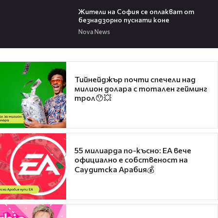
02:05
Жители на София се оплакват от
безнадзорно пуснати коне
Nova News
Тийнейджър почти спечели над
милион долара с тотален гейминг
трол😯💥
55 милиарда по-късно: EA вече
официално е собственост на
Саудитска Арабия💰