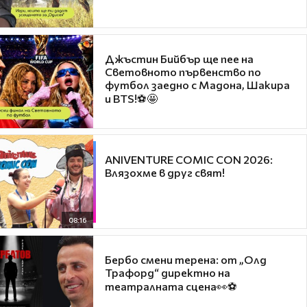
Джъстин Бийбър ще пее на
Световното първенство по
футбол заедно с Мадона, Шакира
и BTS!⚽🤩
ANIVENTURE COMIC CON 2026:
Влязохме в друг свят!
08:16
Бербо смени терена: от „Олд
Трафорд“ директно на
театралната сцена👀⚽