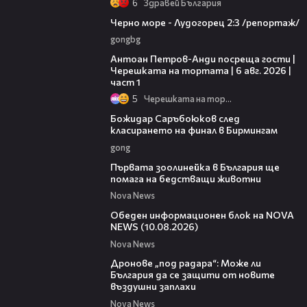
6
Здравей България
06:06
Черно море - Лудогорец 2:3 /репортаж/
gongbg
19:09
Антоан Петров-Анди посреща гости |
Черешката на тортата | 6 авг. 2026 |
част 1
5
Черешката на тортата
00:55
Божидар Саръбоюков след
класирането на финал в Бирмингам
gong
01:15
Първата зоолинейка в България ще
помага на бедстващи животни
Nova News
01:15:13
Обеден информационен блок на NOVA
NEWS (10.08.2026)
Nova News
11:18
Дронове „под радара“: Може ли
България да се защити от новите
въздушни заплахи
Nova News