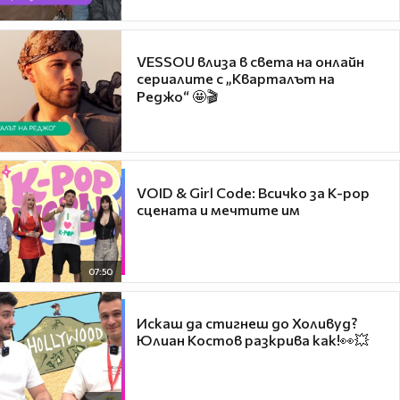
VESSOU влиза в света на онлайн
сериалите с „Кварталът на
Реджо“ 🤩🎬
VOID & Girl Code: Всичко за K-pop
сцената и мечтите им
07:50
Искаш да стигнеш до Холивуд?
Юлиан Костов разкрива как!👀💥