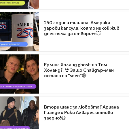
250 години тишина: Америка
зарови капсула, която никой жив
днес няма да отвори👀💥
Ерлинг Холанд ghost-на Том
Холанд?! 💀 Защо Спайдър-мен
остана на "seen"😅
Втори шанс за любовта? Ариана
Гранде и Рики Алварес отново
заедно!😍