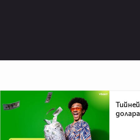
Тийней
долара