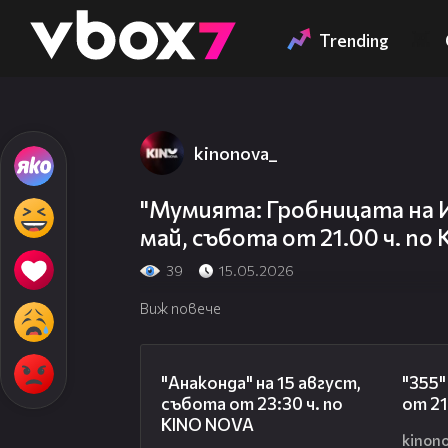
Member of
👾
Trending
kinonova_
"Мумията: Гробницата на 
май, събота от 21.00 ч. по
39
15.05.2026
Виж повече
00:30
"Анаконда" на 15 август,
"355"
събота от 23:30 ч. по
от 21
KINO NOVA
kinon