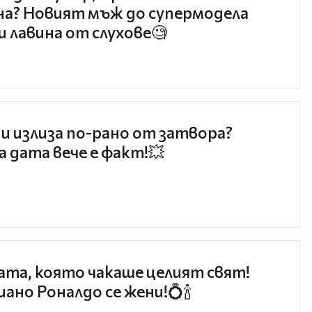
а? Новият мъж до супермодела
и лавина от слухове🧐
и излиза по-рано от затвора?
 дата вече е факт!💥
та, която чакаше целият свят!
ано Роналдо се жени!💍🍾