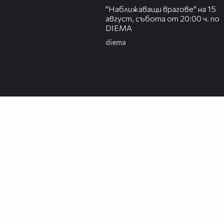
"Наближаващи врагове" на 15
август, събота от 20:00 ч. по
DIEMA
diema