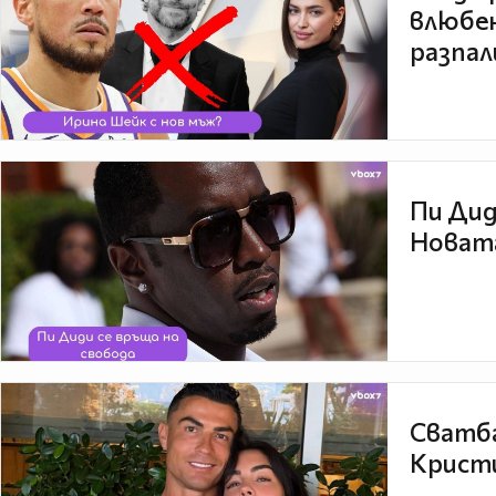
влюбен
разпал
Пи Дид
Новата
Сватба
Кристи