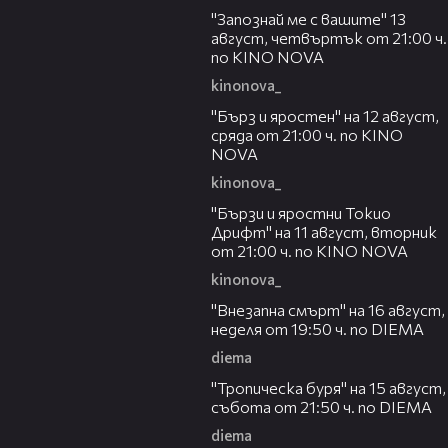
"Запознай ме с вашите" 13
август, четвъртък от 21:00 ч.
по KINO NOVA
kinonova_
00:22
"Бърз и яростен" на 12 август,
сряда от 21:00 ч. по KINO
NOVA
kinonova_
00:31
"Бързи и яростни Токио
Дрифт" на 11 август, вторник
от 21:00 ч. по KINO NOVA
kinonova_
00:33
"Внезапна смърт" на 16 август,
неделя от 19:50 ч. по DIEMA
diema
00:32
"Тропическа буря" на 15 август,
събота от 21:50 ч. по DIEMA
diema
00:30