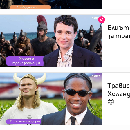
Елиът 
за тра
Травис
Холанд
🤩