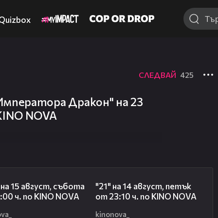
Quizbox
СЛЕДВАЙ
425
Императора Дракон" на 23
 KINO NOVA
00:31
00:29
 на 15 август, събота
"21" на 14 август, петък
:00 ч. по KINO NOVA
от 23:10 ч. по KINO NOVA
ova_
kinonova_