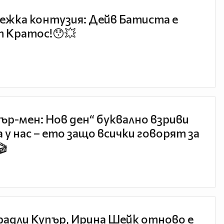
ежка контузия: Дейв Батиста е
 Кратос!😯💥
ър-мен: Нов ден“ буквално взриви
 у нас – ето защо всички говорят за
🎬
радли Купър, Ирина Шейк отново е