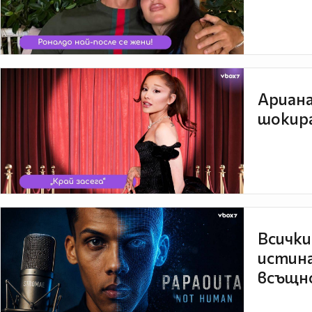
Ариана
шокира
Всички
истина
всъщно