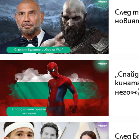
След т
новият
„Спайд
кината
него👀
След Б