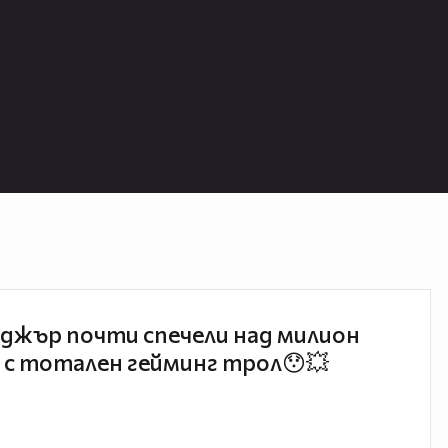
джър почти спечели над милион
 с тотален гейминг трол😯💥