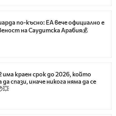
иарда по-късно: EA вече официално е
еност на Саудитска Арабия💰
 2 има краен срок до 2026, който
 да спази, иначе никога няма да се
😯💥