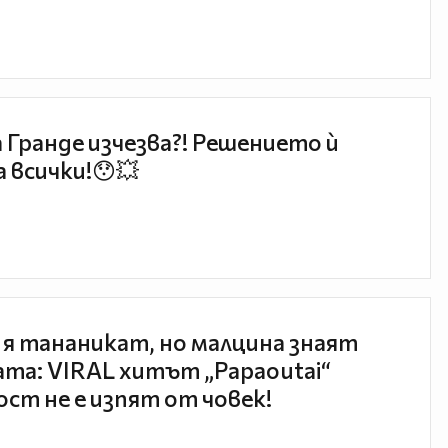
 Гранде изчезва?! Решението ѝ
 всички!😯💥
 я тананикат, но малцина знаят
та: VIRAL хитът „Papaoutai“
ст не е изпят от човек!