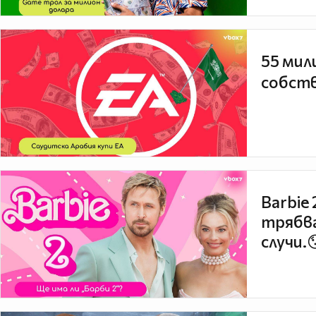
55 мил
собств
Barbie
трябва
случи.