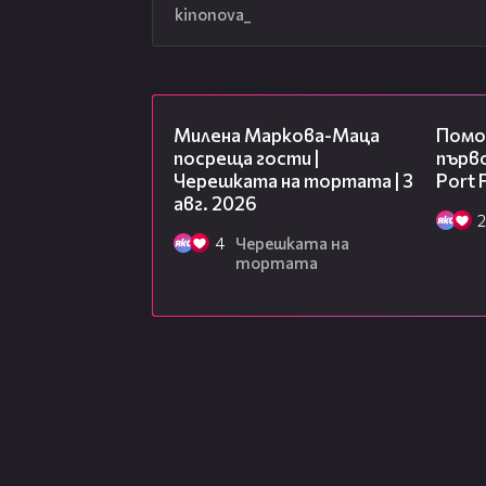
kinonova_
20:17
Милена Маркова-Маца
Помо
посреща гости |
първо
Черешката на тортата | 3
Port F
авг. 2026
2
4
Черешката на
тортата